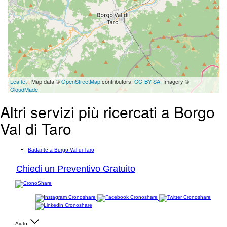
Leaflet
| Map data ©
OpenStreetMap
contributors,
CC-BY-SA
, Imagery ©
CloudMade
Altri servizi più ricercati a Borgo
Val di Taro
Badante a Borgo Val di Taro
Chiedi un Preventivo Gratuito
Aiuto