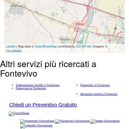
Leaflet
| Map data ©
OpenStreetMap
contributors,
CC-BY-SA
, Imagery ©
CloudMade
Altri servizi più ricercati a
Fontevivo
Addestratore cinofilo a Fontevivo
Fotografo a Fontevivo
Falegnami a Fontevivo
Montatori mobili a Fontevivo
Chiedi un Preventivo Gratuito