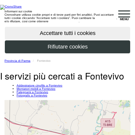
Informani sui cookie
Cronoshare utilizza cookie propri e di terze parti per fini analitici. Puoi accettare
tutti i cookie cliccando “Accettare tutti i cookies”. Puoi cambiare la
configurazione
,
MENU
e/o rifiutare, cosi come ottenere
maggiori informazioni
.
Provincia di Parma
Fontevivo
I servizi più cercati a Fontevivo
Addestratore cinofilo a Fontevivo
Montatori mobili a Fontevivo
Falegnami a Fontevivo
Fotografo a Fontevivo