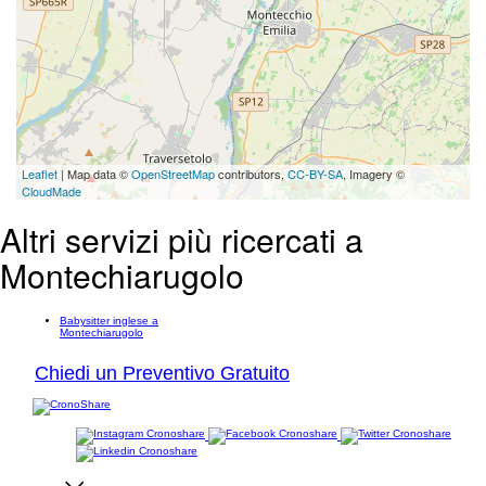
Leaflet
| Map data ©
OpenStreetMap
contributors,
CC-BY-SA
, Imagery ©
CloudMade
Altri servizi più ricercati a
Montechiarugolo
Babysitter inglese a
Montechiarugolo
Chiedi un Preventivo Gratuito