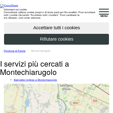
Informani sui cookie
Cronoshare utilizza cookie propri e di terze parti per fini analitici. Puoi accettare
tutti i cookie cliccando “Accettare tutti i cookies”. Puoi cambiare la
configurazione
,
MENU
e/o rifiutare, cosi come ottenere
maggiori informazioni
.
Provincia di Parma
Montechiarugolo
I servizi più cercati a
Montechiarugolo
Babysitter inglese a Montechiarugolo