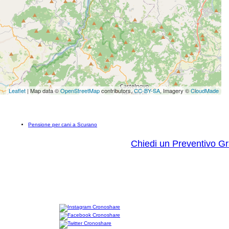
Leaflet
| Map data ©
OpenStreetMap
contributors,
CC-BY-SA
, Imagery ©
CloudMade
Pensione per cani a Scurano
Chiedi un Preventivo Gr