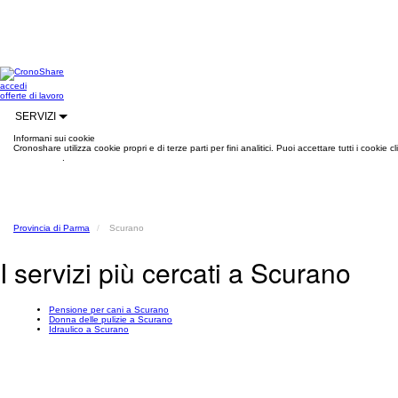
accedi
offerte di lavoro
SERVIZI
Informani sui cookie
Cronoshare utilizza cookie propri e di terze parti per fini analitici. Puoi accettare tutti i cookie
informazioni
.
Provincia di Parma
Scurano
I servizi più cercati a Scurano
Pensione per cani a Scurano
Donna delle pulizie a Scurano
Idraulico a Scurano