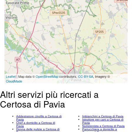
Leaflet
| Map data ©
OpenStreetMap
contributors,
CC-BY-SA
, Imagery ©
CloudMade
Altri servizi più ricercati a
Certosa di Pavia
Addestratore cinofilo a Certosa di
Imbianchini a Certosa di Pavia
Pavia
Istruttore per cani a Certosa di
Chef a domicilio a Certosa di
Pavia
Pavia
Nutrizionista a Certosa di Pavia
Donna delle pulizie a Certosa di
Parrucchiera a domicilio a