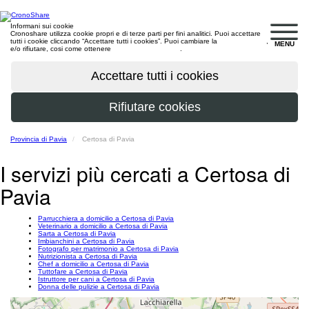
Informani sui cookie
Cronoshare utilizza cookie propri e di terze parti per fini analitici. Puoi accettare
tutti i cookie cliccando “Accettare tutti i cookies”. Puoi cambiare la
configurazione
,
MENU
e/o rifiutare, cosi come ottenere
maggiori informazioni
.
Provincia di Pavia
Certosa di Pavia
I servizi più cercati a Certosa di
Pavia
Parrucchiera a domicilio a Certosa di Pavia
Veterinario a domicilio a Certosa di Pavia
Sarta a Certosa di Pavia
Imbianchini a Certosa di Pavia
Fotografo per matrimonio a Certosa di Pavia
Nutrizionista a Certosa di Pavia
Chef a domicilio a Certosa di Pavia
Tuttofare a Certosa di Pavia
Istruttore per cani a Certosa di Pavia
Donna delle pulizie a Certosa di Pavia