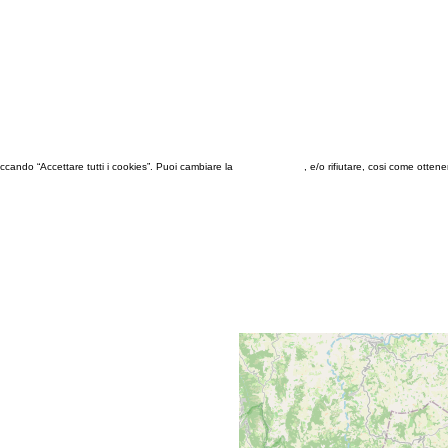
 cliccando “Accettare tutti i cookies”. Puoi cambiare la
configurazione
, e/o rifiutare, cosi come otten