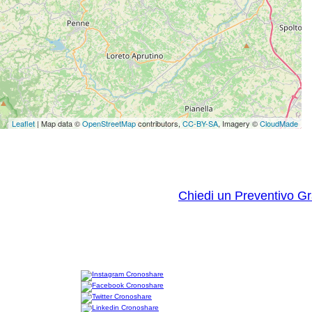
Leaflet
| Map data ©
OpenStreetMap
contributors,
CC-BY-SA
, Imagery ©
CloudMade
Chiedi un Preventivo Gr