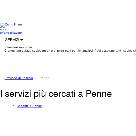
accedi
offerte di lavoro
SERVIZI
Informani sui cookie
Cronoshare utilizza cookie propri e di terze parti per fini analitici. Puoi accettare tutti i cookie
informazioni
.
Provincia di Pescara
Penne
I servizi più cercati a Penne
Badante a Penne