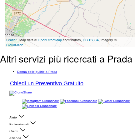
Leaflet
| Map data ©
OpenStreetMap
contributors,
CC-BY-SA
, Imagery ©
CloudMade
Altri servizi più ricercati a Prada
Donna delle pulizie a Prada
Chiedi un Preventivo Gratuito
Aiuto
Professionisti
Clienti
Azienda