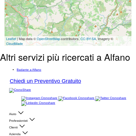
Leaflet
| Map data ©
OpenStreetMap
contributors,
CC-BY-SA
, Imagery ©
CloudMade
Altri servizi più ricercati a Alfano
Badante a Alfano
Chiedi un Preventivo Gratuito
Aiuto
Professionisti
Clienti
Azienda