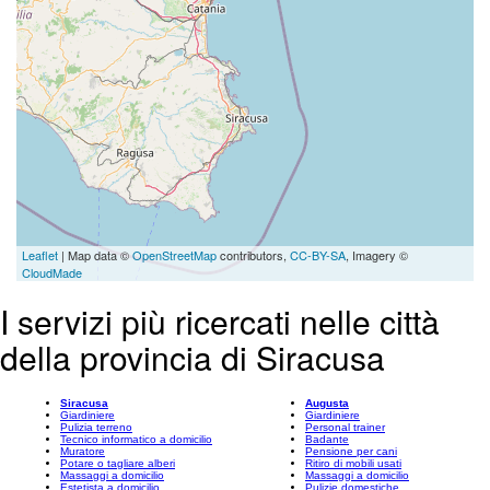
Leaflet
| Map data ©
OpenStreetMap
contributors,
CC-BY-SA
, Imagery ©
CloudMade
I servizi più ricercati nelle città
della provincia di Siracusa
Siracusa
Augusta
Giardiniere
Giardiniere
Pulizia terreno
Personal trainer
Tecnico informatico a domicilio
Badante
Muratore
Pensione per cani
Potare o tagliare alberi
Ritiro di mobili usati
Massaggi a domicilio
Massaggi a domicilio
Estetista a domicilio
Pulizie domestiche