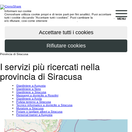
Informani sui cookie
Cronoshare utilizza cookie propri e di terze parti per fini analitici. Puoi accettare
tutti i cookie cliccando “Accettare tutti i cookies”. Puoi cambiare la
configurazione
,
MENU
e/o rifiutare, cosi come ottenere
maggiori informazioni
.
Provincia di Siracusa
I servizi più ricercati nella
provincia di Siracusa
Giardiniere a Augusta
Giardiniere a Noto
Giardiniere a Siracusa
Massaggi a domicilio a Rosolini
Giardiniere a Avola
Pulizia terreno a Siracusa
Tecnico informatico a domicilio a Siracusa
Muratore a Siracusa
Potare o tagliare alberi a Siracusa
Personal trainer a Augusta