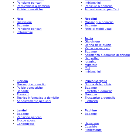
Pensione per cani
Imbianchini
Parrucchiera a domicilio
Pedicure a domicilio
Pulizie domestiche
Addestramento per Cani
Noto
Rosolini
Giardiniere
Massaggi a domicilio
Badante
Badante
Pensione per cani
Ritiro di mobili usati
Imbianchini
Avola
Giardiniere
Donna delle pulizie
Pensione per cani
Badante
Assistenza a domicilio di anziani
Babysitter
Idraulico
Muratore
Colf
Imbianchini
Floridia
Priolo Gargallo
Massaggi a domicilio
Donna delle pulizie
Pulizie domestiche
Badante
Badante
Estetista a domicilio
Traslochi
Muratore
Tecnico informatico a domicilio
Truccatrice a domicilio
Addestramento per Cani
Elettricisti
Lentini
Pachino
Badante
Badante
Pensione per cani
Trucco sposa
Belvedere
Cartongesso
Cassibile
Francofonte