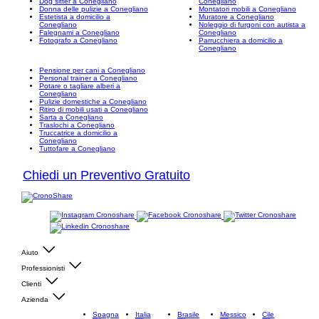
Dog sitter a Conegliano
Conegliano
Donna delle pulizie a Conegliano
Montatori mobili a Conegliano
Estetista a domicilio a
Muratore a Conegliano
Conegliano
Noleggio di furgoni con autista a
Falegnami a Conegliano
Conegliano
Fotografo a Conegliano
Parrucchiera a domicilio a
Conegliano
Pensione per cani a Conegliano
Personal trainer a Conegliano
Potare o tagliare alberi a
Conegliano
Pulizie domestiche a Conegliano
Ritiro di mobili usati a Conegliano
Sarta a Conegliano
Traslochi a Conegliano
Truccatrice a domicilio a
Conegliano
Tuttofare a Conegliano
Chiedi un Preventivo Gratuito
Aiuto
Professionisti
Clienti
Azienda
Spagna
Italia
Brasile
Messico
Cile