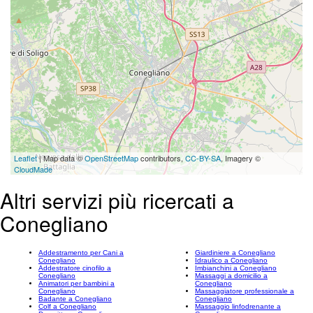
Leaflet
| Map data ©
OpenStreetMap
contributors,
CC-BY-SA
, Imagery ©
CloudMade
Altri servizi più ricercati a
Conegliano
Addestramento per Cani a
Giardiniere a Conegliano
Conegliano
Idraulico a Conegliano
Addestratore cinofilo a
Imbianchini a Conegliano
Conegliano
Massaggi a domicilio a
Animatori per bambini a
Conegliano
Conegliano
Massaggiatore professionale a
Badante a Conegliano
Conegliano
Colf a Conegliano
Massaggio linfodrenante a