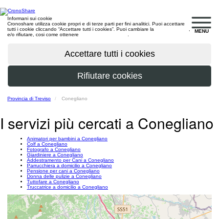
Informani sui cookie
Cronoshare utilizza cookie propri e di terze parti per fini analitici. Puoi accettare
tutti i cookie cliccando “Accettare tutti i cookies”. Puoi cambiare la
configurazione
,
MENU
e/o rifiutare, cosi come ottenere
maggiori informazioni
.
Provincia di Treviso
Conegliano
I servizi più cercati a Conegliano
Animatori per bambini a Conegliano
Colf a Conegliano
Fotografo a Conegliano
Giardiniere a Conegliano
Addestramento per Cani a Conegliano
Parrucchiera a domicilio a Conegliano
Pensione per cani a Conegliano
Donna delle pulizie a Conegliano
Tuttofare a Conegliano
Truccatrice a domicilio a Conegliano