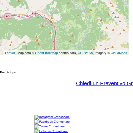
Leaflet
| Map data ©
OpenStreetMap
contributors,
CC-BY-SA
, Imagery ©
CloudMade
Premiati per
Chiedi un Preventivo Gr