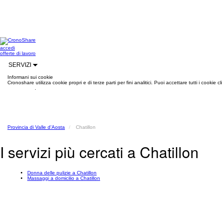
accedi
offerte di lavoro
SERVIZI
Informani sui cookie
Cronoshare utilizza cookie propri e di terze parti per fini analitici. Puoi accettare tutti i cookie
informazioni
.
Provincia di Valle d'Aosta
Chatillon
I servizi più cercati a Chatillon
Donna delle pulizie a Chatillon
Massaggi a domicilio a Chatillon