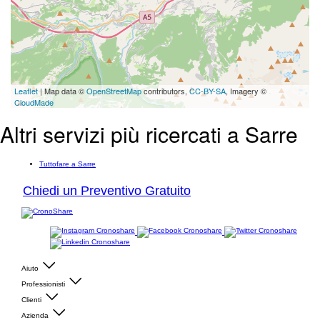
Leaflet
| Map data ©
OpenStreetMap
contributors,
CC-BY-SA
, Imagery ©
CloudMade
Altri servizi più ricercati a Sarre
Tuttofare a Sarre
Chiedi un Preventivo Gratuito
Aiuto
Professionisti
Clienti
Azienda