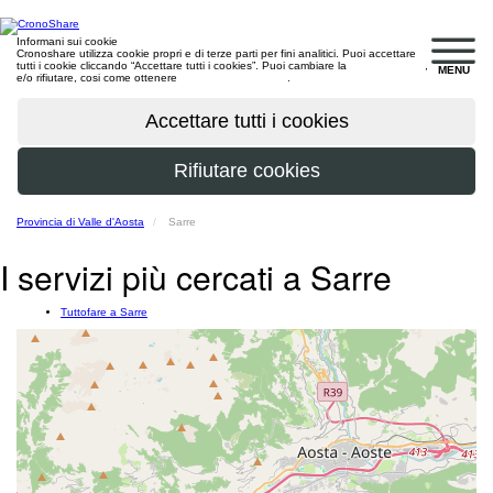
Informani sui cookie
Cronoshare utilizza cookie propri e di terze parti per fini analitici. Puoi accettare
tutti i cookie cliccando “Accettare tutti i cookies”. Puoi cambiare la
configurazione
,
MENU
e/o rifiutare, cosi come ottenere
maggiori informazioni
.
Provincia di Valle d'Aosta
Sarre
I servizi più cercati a Sarre
Tuttofare a Sarre