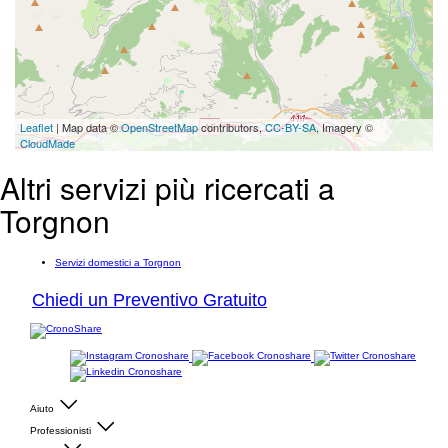
Leaflet
| Map data ©
OpenStreetMap
contributors,
CC-BY-SA
, Imagery ©
CloudMade
Altri servizi più ricercati a
Torgnon
Servizi domestici a Torgnon
Chiedi un Preventivo Gratuito
Aiuto
Professionisti