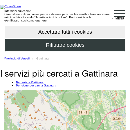
Informani sui cookie
Cronoshare utilizza cookie propri e di terze parti per fini analitici. Puoi accettare
tutti i cookie cliccando “Accettare tutti i cookies”. Puoi cambiare la
configurazione
,
MENU
e/o rifiutare, cosi come ottenere
maggiori informazioni
.
Provincia di Vercelli
Gattinara
I servizi più cercati a Gattinara
Badante a Gattinara
Pensione per cani a Gattinara