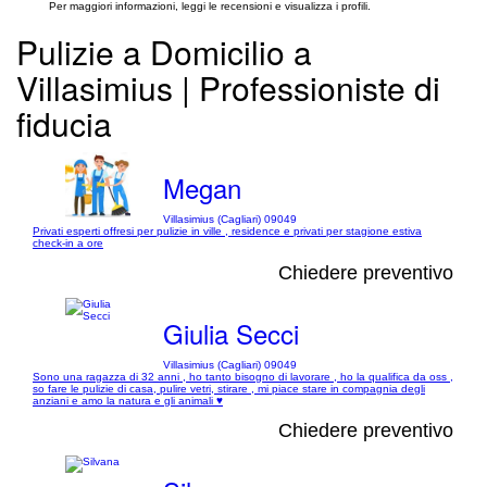
Per maggiori informazioni, leggi le recensioni e visualizza i profili.
Pulizie a Domicilio a
Villasimius | Professioniste di
fiducia
Megan
Villasimius (Cagliari) 09049
Privati esperti offresi per pulizie in ville , residence e privati per stagione estiva
check-in a ore
Chiedere preventivo
Giulia Secci
Villasimius (Cagliari) 09049
Sono una ragazza di 32 anni , ho tanto bisogno di lavorare , ho la qualifica da oss ,
so fare le pulizie di casa, pulire vetri, stirare , mi piace stare in compagnia degli
anziani e amo la natura e gli animali ♥️
Chiedere preventivo