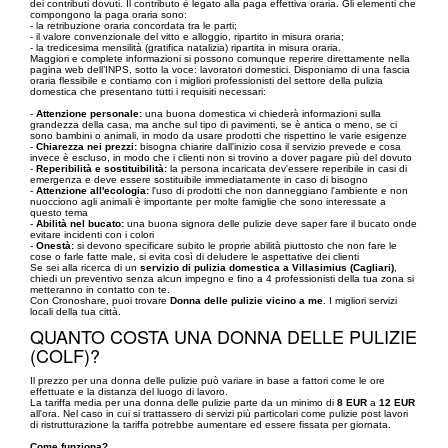
dei contributi dovuti. Il contributo è legato alla paga effettiva oraria. Gli elementi che
compongono la paga oraria sono:
- la retribuzione oraria concordata tra le parti;
- il valore convenzionale del vitto e alloggio, ripartito in misura oraria;
- la tredicesima mensilità (gratifica natalizia) ripartita in misura oraria.
Maggiori e complete informazioni si possono comunque reperire direttamente nella
pagina web dell’INPS, sotto la voce: lavoratori domestici. Disponiamo di una fascia
oraria flessibile e contiamo con i migliori professionisti del settore della pulizia
domestica che presentano tutti i requisiti necessari:
-
Attenzione personale:
una buona domestica vi chiederà informazioni sulla
grandezza della casa, ma anche sul tipo di pavimenti, se è antica o meno, se ci
sono bambini o animali, in modo da usare prodotti che rispettino le varie esigenze
-
Chiarezza nei prezzi:
bisogna chiarire dall'inizio cosa il servizio prevede e cosa
invece è escluso, in modo che i clienti non si trovino a dover pagare più del dovuto
-
Reperibilità e sostituibilità:
la persona incaricata dev'essere reperibile in casi di
emergenza e deve essere sostituibile immediatamente in caso di bisogno
-
Attenzione all'ecologia:
l'uso di prodotti che non danneggiano l'ambiente e non
nuocciono agli animali è importante per molte famiglie che sono interessate a
questo tema
-
Abilità nel bucato:
una buona signora delle pulizie deve saper fare il bucato onde
evitare incidenti con i colori
-
Onestà:
si devono specificare subito le proprie abilità piuttosto che non fare le
cose o farle fatte male, si evita così di deludere le aspettative dei clienti
Se sei alla ricerca di un
servizio di pulizia domestica a Villasimius (Cagliari)
,
chiedi un preventivo senza alcun impegno e fino a 4 professionisti della tua zona si
metteranno in contatto con te.
Con Cronoshare, puoi trovare
Donna delle pulizie vicino a me
. I migliori servizi
locali della tua città.
QUANTO COSTA UNA DONNA DELLE PULIZIE
(COLF)?
Il prezzo per una donna delle pulizie può variare in base a fattori come le ore
effettuate e la distanza del luogo di lavoro.
La tariffa media per una donna delle pulizie parte da un minimo di
8 EUR
a
12 EUR
all'ora. Nel caso in cui si trattassero di servizi più particolari come pulizie post lavori
di ristrutturazione la tariffa potrebbe aumentare ed essere fissata per giornata.
Come funziona?