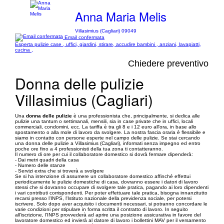
Anna Maria Melis
Villasimius (Cagliari) 09049
Email confermata
Esperta pulizie case , uffici, giardini, stirare, accudire bambini , anziani, lavapiatti,
cucina ,
Chiedere preventivo
Donna delle pulizie
Villasimius (Cagliari)
Una
donna delle pulizie
è una professionista che, principalmente, si dedica alle
pulizie una tantum o settimanali, mensili, sia in case private che in uffici, locali
commerciali, condomini, ecc. La tariffa è tra gli 8 e i 12 euro all'ora, in base allo
spostamento o alla mole di lavoro da svolgere. La nostra fascia oraria è flessibile e
siamo in contatto con persone esperte nel campo delle pulizie. Se stai cercando
una donna delle pulizie a Villasimius (Cagliari), informati senza impegno ed entro
poche ore fino a 4 professionisti della tua zona ti contatteranno.
Il numero di ore per cui il collaboratore domestico si dovrà fermare dipenderà:
- Dai metri quadri della casa
- Numero delle stanze
- Servizi extra che si troverà a svolgere
Se si ha intenzione di assumere un collaboratore domestico affinché effettui
periodicamente le pulizie domestiche di casa, dovranno essere i datori di lavoro
stessi che si dovranno occupare di svolgere tale pratica, pagando ai loro dipendenti
i vari contributi corrispondenti. Per poter effettuare tale pratica, bisogna innanzitutto
recarsi presso l’INPS, l'Istituto nazionale della previdenza sociale, per potersi
iscrivere. Solo dopo aver acquisito i documenti necessari, si potranno concordare le
varie condizioni per stipulare in forma scritta il contratto di lavoro. In seguito
all'iscrizione, l'INPS provvederà ad aprire una posizione assicurativa in favore del
lavoratore domestico ed invierà al datore di lavoro i bollettini MAV per il versamento