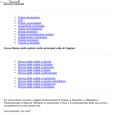
Servizi correlati
Pulizie domestiche
Colf
Pulizie condominiali
Lavanderia a domicilio
Pulizie appartamenti
Servizi domestici
Pulizia di appartamenti turistici
Collaboratrice domestica
Pulizie post-lavori
Tintoria a domicilio
Cerca Donna delle pulizie nelle principali città di Cagliari
Donna delle pulizie a Sinnai
Donna delle pulizie a Cagliari
Donna delle pulizie a Assemini
Donna delle pulizie a Sestu
Donna delle pulizie a Monserrato
Donna delle pulizie a Capoterra
Donna delle pulizie a Quartu Sant'Elena
Donna delle pulizie a Dolianova
Donna delle pulizie a Serdiana
Su Cronoshare troverai i migliori professionisti di Pulizie a Domicilio a Villasimius |
Professioniste di fiducia. Richiedi un preventivo e fino a 4 professionisti della tua zona ti
contatteranno entro poche ore.
Vuoi lavorare con noi?