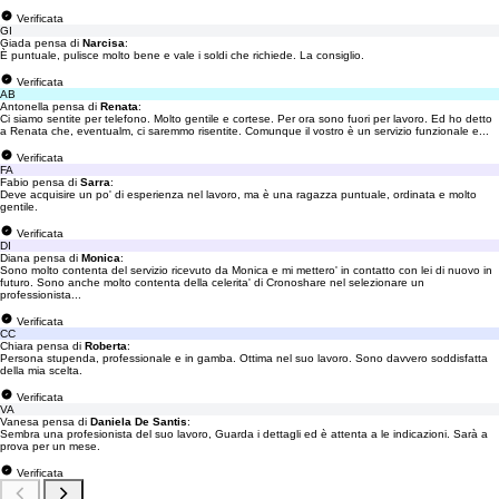
Verificata
GI
Giada pensa di
Narcisa
:
È puntuale, pulisce molto bene e vale i soldi che richiede. La consiglio.
Verificata
AB
Antonella pensa di
Renata
:
Ci siamo sentite per telefono. Molto gentile e cortese. Per ora sono fuori per lavoro. Ed ho detto
a Renata che, eventualm, ci saremmo risentite. Comunque il vostro è un servizio funzionale e...
Verificata
FA
Fabio pensa di
Sarra
:
Deve acquisire un po' di esperienza nel lavoro, ma è una ragazza puntuale, ordinata e molto
gentile.
Verificata
DI
Diana pensa di
Monica
:
Sono molto contenta del servizio ricevuto da Monica e mi mettero' in contatto con lei di nuovo in
futuro. Sono anche molto contenta della celerita' di Cronoshare nel selezionare un
professionista...
Verificata
CC
Chiara pensa di
Roberta
:
Persona stupenda, professionale e in gamba. Ottima nel suo lavoro. Sono davvero soddisfatta
della mia scelta.
Verificata
VA
Vanesa pensa di
Daniela De Santis
:
Sembra una profesionista del suo lavoro, Guarda i dettagli ed è attenta a le indicazioni. Sarà a
prova per un mese.
Verificata