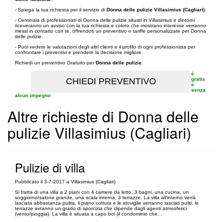
- Spiega la tua richiesta per il servizio di
Donna delle pulizie Villasimius (Cagliari)
.
- Centinaia di professionisti di Donna delle pulizie situati in Villasimius e dintorni
riceveranno un avviso con la tua richiesta e coloro che mostrano interesse verranno
messi in contatto con te, offrendoti un preventivo e tariffe personalizzate per Donna
delle pulizie.
- Puoi vedere le valutazioni degli altri clienti e il profilo di ogni professionista per
confrontare i preventivi e prendere la decisione migliore.
Richiedi un preventivo Gratuito per
Donna delle pulizie
.
è
gratis
e
senza
alcun impegno
Altre richieste di Donna delle
pulizie Villasimius (Cagliari)
Pulizie di villa
Pubblicato il 3-7-2017 a Villasimius (Cagliari)
Si tratta di una villa a 2 piani con 4 camere da letto, 3 bagni, una cucina, un
soggiorno/salone grande, una scala interna, 3 terrazze. La villa all'interno verrà
lasciata abbastanza pulita, il piano cottura e le stoviglie verranno lasciati puliti, le
terrazze avranno un grado di sporcizia che dipende dagli agenti atmosferici
(vento/pioggia). La villa è situata a capo boi (il condominio che...