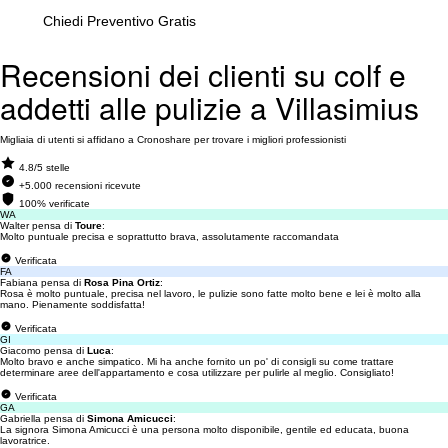
Chiedi Preventivo Gratis
Recensioni dei clienti su colf e
addetti alle pulizie a Villasimius
Migliaia di utenti si affidano a Cronoshare per trovare i migliori professionisti
4.8/5 stelle
+5.000 recensioni ricevute
100% verificate
WA
Walter pensa di
Toure
:
Molto puntuale precisa e soprattutto brava, assolutamente raccomandata
Verificata
FA
Fabiana pensa di
Rosa Pina Ortiz
:
Rosa è molto puntuale, precisa nel lavoro, le pulizie sono fatte molto bene e lei è molto alla
mano. Pienamente soddisfatta!
Verificata
GI
Giacomo pensa di
Luca
:
Molto bravo e anche simpatico. Mi ha anche fornito un po' di consigli su come trattare
determinare aree dell'appartamento e cosa utilizzare per pulirle al meglio. Consigliato!
Verificata
GA
Gabriella pensa di
Simona Amicucci
:
La signora Simona Amicucci è una persona molto disponibile, gentile ed educata, buona
lavoratrice.