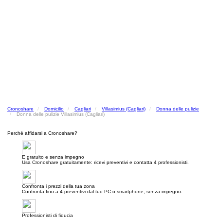
Cronoshare
Domicilio
Cagliari
Villasimius (Cagliari)
Donna delle pulizie
Donna delle pulizie Villasimius (Cagliari)
Perché affidarsi a Cronoshare?
E gratuito e senza impegno
Usa Cronoshare gratuitamente: ricevi preventivi e contatta 4 professionisti.
Confronta i prezzi della tua zona
Confronta fino a 4 preventivi dal tuo PC o smartphone, senza impegno.
Professionisti di fiducia