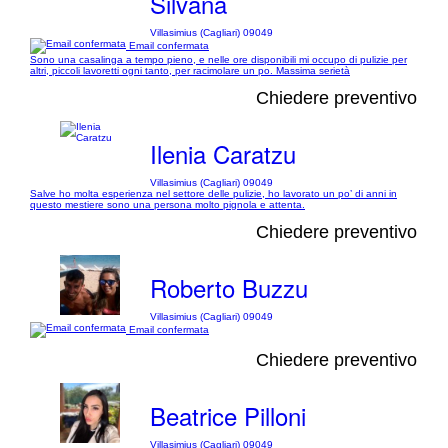
Silvana
Villasimius (Cagliari) 09049
Email confermata
Sono una casalinga a tempo pieno, e nelle ore disponibili mi occupo di pulizie per
altri, piccoli lavoretti ogni tanto, per racimolare un po. Massima serietà
Chiedere preventivo
Ilenia Caratzu
Villasimius (Cagliari) 09049
Salve ho molta esperienza nel settore delle pulizie, ho lavorato un po’ di anni in
questo mestiere sono una persona molto pignola e attenta.
Chiedere preventivo
Roberto Buzzu
Villasimius (Cagliari) 09049
Email confermata
Chiedere preventivo
Beatrice Pilloni
Villasimius (Cagliari) 09049