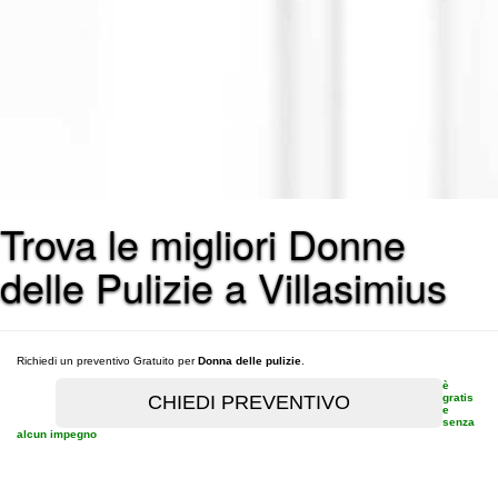
Trova le migliori Donne
delle Pulizie a Villasimius
Richiedi un preventivo Gratuito per
Donna delle pulizie
.
è
gratis
e
senza
alcun impegno