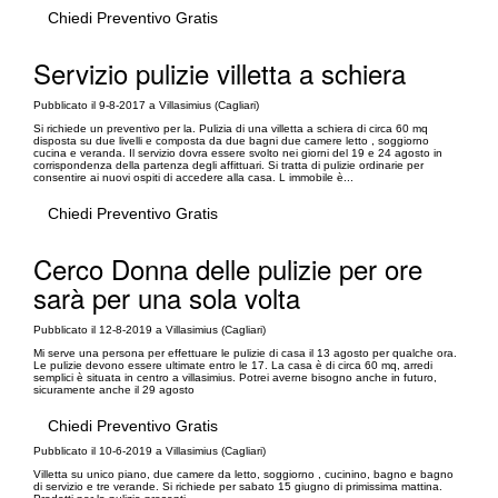
Chiedi Preventivo Gratis
Servizio pulizie villetta a schiera
Pubblicato il 9-8-2017 a Villasimius (Cagliari)
Si richiede un preventivo per la. Pulizia di una villetta a schiera di circa 60 mq
disposta su due livelli e composta da due bagni due camere letto , soggiorno
cucina e veranda. Il servizio dovra essere svolto nei giorni del 19 e 24 agosto in
corrispondenza della partenza degli affittuari. Si tratta di pulizie ordinarie per
consentire ai nuovi ospiti di accedere alla casa. L immobile è...
Chiedi Preventivo Gratis
Cerco Donna delle pulizie per ore
sarà per una sola volta
Pubblicato il 12-8-2019 a Villasimius (Cagliari)
Mi serve una persona per effettuare le pulizie di casa il 13 agosto per qualche ora.
Le pulizie devono essere ultimate entro le 17. La casa è di circa 60 mq, arredi
semplici è situata in centro a villasimius. Potrei averne bisogno anche in futuro,
sicuramente anche il 29 agosto
Chiedi Preventivo Gratis
Pubblicato il 10-6-2019 a Villasimius (Cagliari)
Villetta su unico piano, due camere da letto, soggiorno , cucinino, bagno e bagno
di servizio e tre verande. Si richiede per sabato 15 giugno di primissima mattina.