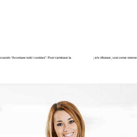
 cliccando “Accettare tutti i cookies”. Puoi cambiare la
configurazione
, e/o rifiutare, cosi come otten