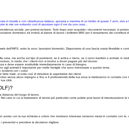
, nata in brasile e con cittadinanza italiana, sposata e mamma di un bimbo di quase 7 anni, vivo a
utte le mie ore evitando così di spostare ogni 4 ore da una casa...
 previdenza sociale, per potersi iscrivere. Solo dopo aver acquisito i documenti necessari, si potranno
avoratore domestico ed invierà al datore di lavoro i bollettini MAV per il versamento dei contributi 
dell’INPS, sotto la voce: lavoratori domestici. Disponiamo di una fascia oraria flessibile e contiam
a casa, ma anche sul tipo di pavimenti, se è antica o meno, se ci sono bambini o animali, in modo
 escluso, in modo che i clienti non si trovino a dover pagare più del dovuto
enza e deve essere sostituibile immediatamente in caso di bisogno
o agli animali è importante per molte famiglie che sono interessate a questo tema
incidenti con i colori
 fatte male, si evita così di deludere le aspettative dei clienti
entivo senza alcun impegno e fino a 4 professionisti della tua zona si metteranno in contatto con t
a tua città.
OLF)?
la distanza del luogo di lavoro.
. Nel caso in cui si trattassero di servizi più particolari come pulizie post lavori di ristrutturazione
no un avviso con la tua richiesta e coloro che mostrano interesse verranno messi in contatto con te, 
re i preventivi e prendere la decisione migliore.