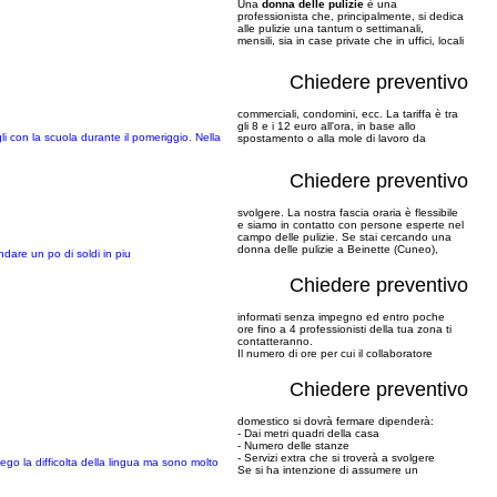
Una
donna delle pulizie
è una
professionista che, principalmente, si dedica
alle pulizie una tantum o settimanali,
mensili, sia in case private che in uffici, locali
Chiedere preventivo
commerciali, condomini, ecc. La tariffa è tra
gli 8 e i 12 euro all'ora, in base allo
li con la scuola durante il pomeriggio. Nella
spostamento o alla mole di lavoro da
Chiedere preventivo
svolgere. La nostra fascia oraria è flessibile
e siamo in contatto con persone esperte nel
campo delle pulizie. Se stai cercando una
donna delle pulizie a Beinette (Cuneo),
ndare un po di soldi in piu
Chiedere preventivo
informati senza impegno ed entro poche
ore fino a 4 professionisti della tua zona ti
contatteranno.
Il numero di ore per cui il collaboratore
Chiedere preventivo
domestico si dovrà fermare dipenderà:
- Dai metri quadri della casa
- Numero delle stanze
- Servizi extra che si troverà a svolgere
nego la difficolta della lingua ma sono molto
Se si ha intenzione di assumere un