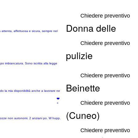
Chiedere preventivo
Donna delle
a attenta, affettuosa e sicura, sempre nel
Chiedere preventivo
pulizie
po imbiancatura. Sono iscritta alla legge
Chiedere preventivo
Beinette
o la mia disponibilità anche a lavorare ne
❤️
Chiedere preventivo
+
(Cuneo)
A rozze non autonomi. 2 anziani po. W hupp.
Chiedere preventivo