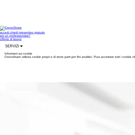
accedi
chiedi preventivo gratuito
sei un professionista?
offerte di lavoro
SERVIZI
Informani sui cookie
Cronoshare utilizza cookie propri e di terze parti per fini analitici. Puoi accettare tutti i cookie
informazioni
.