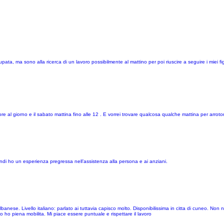
a, ma sono alla ricerca di un lavoro possibilmente al mattino per poi riuscire a seguire i miei fig
e al giorno e il sabato mattina fino alle 12 . E vorrei trovare qualcosa qualche mattina per arroto
i ho un esperienza pregressa nell’assistenza alla persona e ai anziani.
banese. Livello italiano: parlato ai tuttavia capisco molto. Disponibilissima in citta di cuneo. Non 
ho piena mobilita. Mi piace essere puntuale e rispettare il lavoro