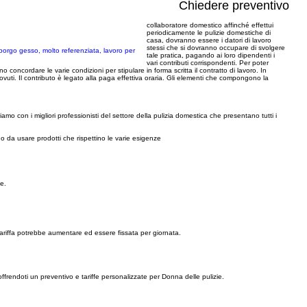
Chiedere preventivo
collaboratore domestico affinché effettui
periodicamente le pulizie domestiche di
casa, dovranno essere i datori di lavoro
stessi che si dovranno occupare di svolgere
 borgo gesso, molto referenziata, lavoro per
tale pratica, pagando ai loro dipendenti i
vari contributi corrispondenti. Per poter
 concordare le varie condizioni per stipulare in forma scritta il contratto di lavoro. In
dovuti. Il contributo è legato alla paga effettiva oraria. Gli elementi che compongono la
o con i migliori professionisti del settore della pulizia domestica che presentano tutti i
 da usare prodotti che rispettino le varie esigenze
e.
 la tariffa potrebbe aumentare ed essere fissata per giornata.
offrendoti un preventivo e tariffe personalizzate per Donna delle pulizie.