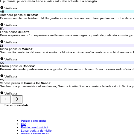
È puntuale, pulisce molto bene e vale i soldi che richiede. La consiglio.
Verificata
AB
Antonella pensa di
Renata
:
Ci siamo sentite per telefono. Molto gentile e cortese. Per ora sono fuori per lavoro. Ed ho detto
Verificata
FA
Fabio pensa di
Sarra
:
Deve acquisire un po' di esperienza nel lavoro, ma è una ragazza puntuale, ordinata e molto gent
Verificata
DI
Diana pensa di
Monica
:
Sono molto contenta del servizio ricevuto da Monica e mi mettero' in contatto con lei di nuovo in 
Verificata
CC
Chiara pensa di
Roberta
:
Persona stupenda, professionale e in gamba. Ottima nel suo lavoro. Sono davvero soddisfatta de
Verificata
VA
Vanesa pensa di
Daniela De Santis
:
Sembra una profesionista del suo lavoro, Guarda i dettagli ed è attenta a le indicazioni. Sarà a 
Verificata
Servizi correlati
Pulizie domestiche
Colf
Pulizie condominiali
Lavanderia a domicilio
Pulizie appartamenti