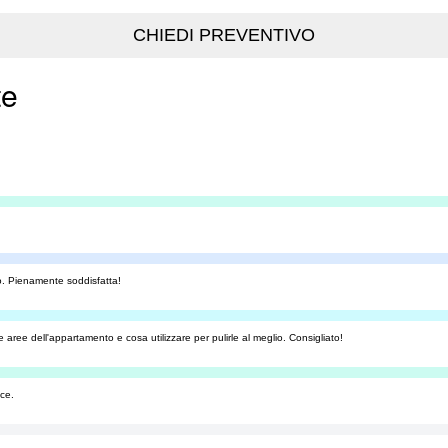
te
no. Pienamente soddisfatta!
aree dell'appartamento e cosa utilizzare per pulirle al meglio. Consigliato!
ce.