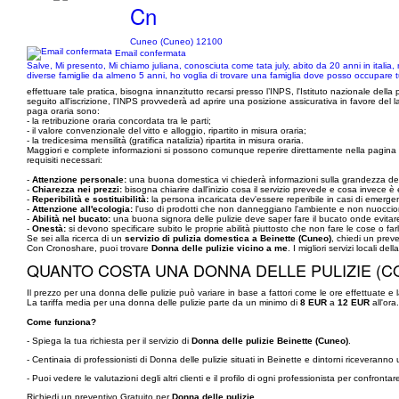
Cn
Cuneo (Cuneo) 12100
Email confermata
Salve, Mi presento, Mi chiamo juliana, conosciuta come tata july, abito da 20 anni in italia
diverse famiglie da almeno 5 anni, ho voglia di trovare una famiglia dove posso occupare t
effettuare tale pratica, bisogna innanzitutto recarsi presso l’INPS, l'Istituto nazionale della
seguito all'iscrizione, l'INPS provvederà ad aprire una posizione assicurativa in favore del l
paga oraria sono:
- la retribuzione oraria concordata tra le parti;
- il valore convenzionale del vitto e alloggio, ripartito in misura oraria;
- la tredicesima mensilità (gratifica natalizia) ripartita in misura oraria.
Maggiori e complete informazioni si possono comunque reperire direttamente nella pagina web 
requisiti necessari:
-
Attenzione personale:
una buona domestica vi chiederà informazioni sulla grandezza dell
-
Chiarezza nei prezzi:
bisogna chiarire dall'inizio cosa il servizio prevede e cosa invece è
-
Reperibilità e sostituibilità:
la persona incaricata dev'essere reperibile in casi di emerg
-
Attenzione all'ecologia:
l'uso di prodotti che non danneggiano l'ambiente e non nuoccion
-
Abilità nel bucato:
una buona signora delle pulizie deve saper fare il bucato onde evitare 
-
Onestà:
si devono specificare subito le proprie abilità piuttosto che non fare le cose o farle
Se sei alla ricerca di un
servizio di pulizia domestica a Beinette (Cuneo)
, chiedi un prev
Con Cronoshare, puoi trovare
Donna delle pulizie vicino a me
. I migliori servizi locali dell
QUANTO COSTA UNA DONNA DELLE PULIZIE (C
Il prezzo per una donna delle pulizie può variare in base a fattori come le ore effettuate e 
La tariffa media per una donna delle pulizie parte da un minimo di
8 EUR
a
12 EUR
all'ora
Come funziona?
- Spiega la tua richiesta per il servizio di
Donna delle pulizie Beinette (Cuneo)
.
- Centinaia di professionisti di Donna delle pulizie situati in Beinette e dintorni riceveran
- Puoi vedere le valutazioni degli altri clienti e il profilo di ogni professionista per confronta
Richiedi un preventivo Gratuito per
Donna delle pulizie
.