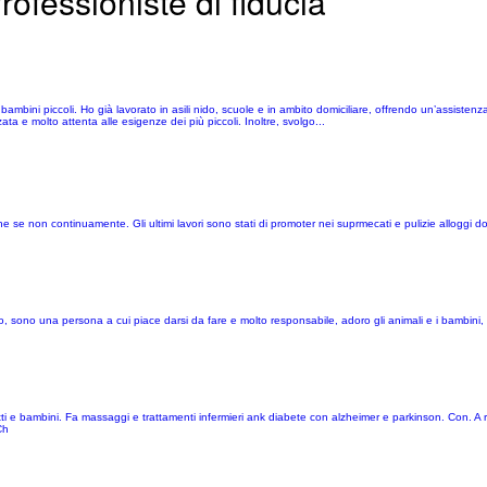
rofessioniste di fiducia
ambini piccoli. Ho già lavorato in asili nido, scuole e in ambito domiciliare, offrendo un’assistenz
a e molto attenta alle esigenze dei più piccoli. Inoltre, svolgo...
 se non continuamente. Gli ultimi lavori sono stati di promoter nei suprmecati e pulizie alloggi do
no una persona a cui piace darsi da fare e molto responsabile, adoro gli animali e i bambini, d
atti e bambini. Fa massaggi e trattamenti infermieri ank diabete con alzheimer e parkinson. Con. 
Ch