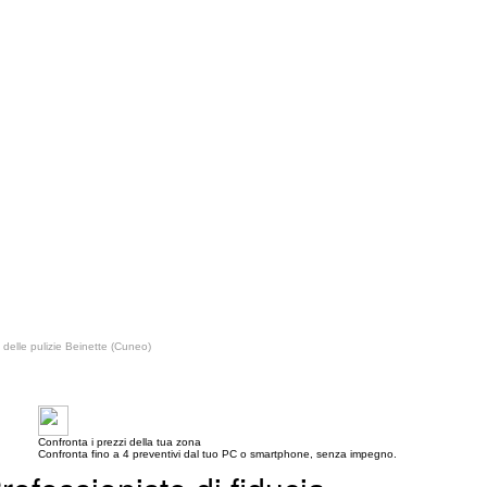
delle pulizie Beinette (Cuneo)
Confronta i prezzi della tua zona
Confronta fino a 4 preventivi dal tuo PC o smartphone, senza impegno.