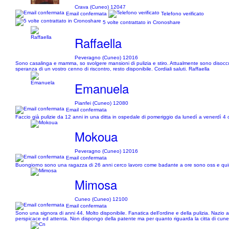
Crava (Cuneo) 12047
Email confermata
Telefono verificato
5 volte contrattato in Cronoshare
Raffaella
Peveragno (Cuneo) 12016
Sono casalinga e mamma, so svolgere mansioni di pulizia e stiro. Attualmente sono disoccupat
speranza di un vostro cenno di riscontro, resto disponibile. Cordiali saluti. Raffaella
Emanuela
Pianfei (Cuneo) 12080
Email confermata
Faccio già pulizie da 12 anni in una ditta in ospedale di pomeriggio da lunedì a venerdì 4 or
Mokoua
Peveragno (Cuneo) 12016
Email confermata
Buongiorno sono una ragazza di 26 anni cerco lavoro come badante a ore sono oss e quind
Mimosa
Cuneo (Cuneo) 12100
Email confermata
Sono una signora di anni 44. Molto disponibile. Fanatica dell’ordine e della pulizia. Nazio al
perspicace ed attenta. Non dispongo della patente ma per quanto riguarda la citta di cuneo 