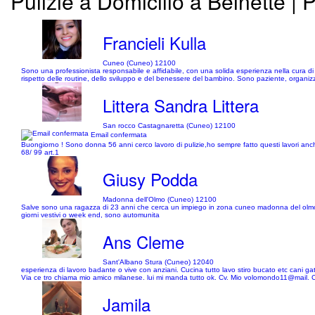
Pulizie a Domicilio a Beinette | P
Francieli Kulla
Cuneo (Cuneo) 12100
Sono una professionista responsabile e affidabile, con una solida esperienza nella cura di b
rispetto delle routine, dello sviluppo e del benessere del bambino. Sono paziente, organizzat
Littera Sandra Littera
San rocco Castagnaretta (Cuneo) 12100
Email confermata
Buongiorno ! Sono donna 56 anni cerco lavoro di pulizie,ho sempre fatto questi lavori anche
68/ 99 art.1
Giusy Podda
Madonna dell'Olmo (Cuneo) 12100
Salve sono una ragazza di 23 anni che cerca un impiego in zona cuneo madonna del olmo, so
giorni vestivi o week end, sono automunita
Ans Cleme
Sant'Albano Stura (Cuneo) 12040
esperienza di lavoro badante o vive con anziani. Cucina tutto lavo stiro bucato etc cani g
Via ce tro chiama mio amico milanese. lui mi manda tutto ok. Cv. Mio volomondo11@mail. 
Jamila