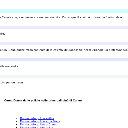
 a Renata che, eventualm, ci saremmo risentite. Comunque il vostro è un servizio funzionale e...
ile.
futuro. Sono anche molto contenta della celerita' di Cronoshare nel selezionare un professionista.
lla mia scelta.
prova per un mese.
Cerca Donna delle pulizie nelle principali città di Cuneo
Donna delle pulizie a Alba
Donna delle pulizie a La Morra
Donna delle pulizie a Cuneo
Donna delle pulizie a Bra