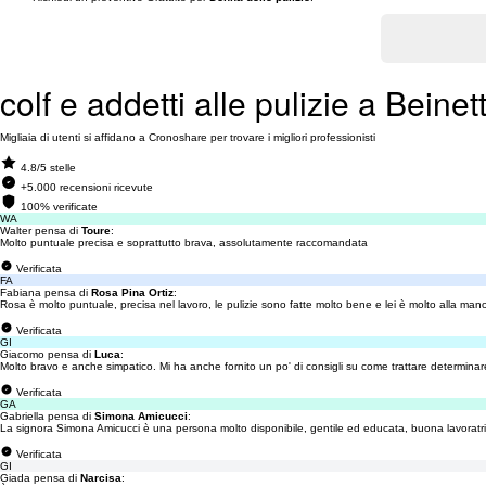
colf e addetti alle pulizie a Beinet
Migliaia di utenti si affidano a Cronoshare per trovare i migliori professionisti
4.8/5 stelle
+5.000 recensioni ricevute
100% verificate
WA
Walter pensa di
Toure
:
Molto puntuale precisa e soprattutto brava, assolutamente raccomandata
Verificata
FA
Fabiana pensa di
Rosa Pina Ortiz
:
Rosa è molto puntuale, precisa nel lavoro, le pulizie sono fatte molto bene e lei è molto alla ma
Verificata
GI
Giacomo pensa di
Luca
:
Molto bravo e anche simpatico. Mi ha anche fornito un po' di consigli su come trattare determinare 
Verificata
GA
Gabriella pensa di
Simona Amicucci
:
La signora Simona Amicucci è una persona molto disponibile, gentile ed educata, buona lavoratri
Verificata
GI
Giada pensa di
Narcisa
: