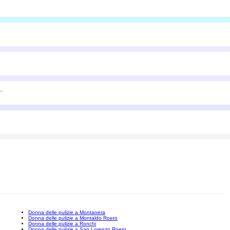
..
Donna delle pulizie a Montanera
Donna delle pulizie a Montaldo Roero
Donna delle pulizie a Ronchi
Donna delle pulizie a San Lorenzo Roero