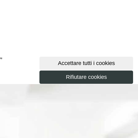
ere
maggiori