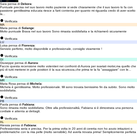
Sara pensa di
Debora
:
Puntuale precisa nel suo lavoro molto paziente si vede chiaramente che il suo lavoro lo fa con
passione gentilissima educata riesce a farti contenta per quanto mi riguarda credo di aver scelto
la...
Verificata
MA
Maria pensa di
Solange
:
Molto puntuale Brava nel suo lavoro Sono rimasta soddisfatta e la richiamerò sicuramente
Verificata
LU
Luisa pensa di
Fiorenza
:
Servizio perfetto, molto disponibile e professionale, consiglio vivamente !
Verificata
GI
Giuseppe pensa di
Aurora
:
Faccio questa recensione molto volentieri nei confronti di Aurora per svariati motivi,ma quello che
più di tutti metterei in pole position è la sua sicurezza,che prima te la fa "assaggiare" con le...
Verificata
MR
Maria Rosa pensa di
Michela
:
Michela è gentilissima. Molto professionale. Mi sono trovata benissimo fin da subito. Sono molto
soddisfatta.
Verificata
PB
Paola pensa di
Fabiana
:
Sono rimasta molto soddisfatta. Oltre alla professionalità, Fabiana si è dimostrata una persona
cordiale e attenta ai dettagli.
Verificata
AL
Alessia pensa di
Fabiana
:
Professionista seria e precisa. Per la prima volta in 20 anni di ceretta non ho avuto irritazioni o
problematiche con la mia pelle (molto sensibile). Ad averla trovata prima! Semplicemente perfetta