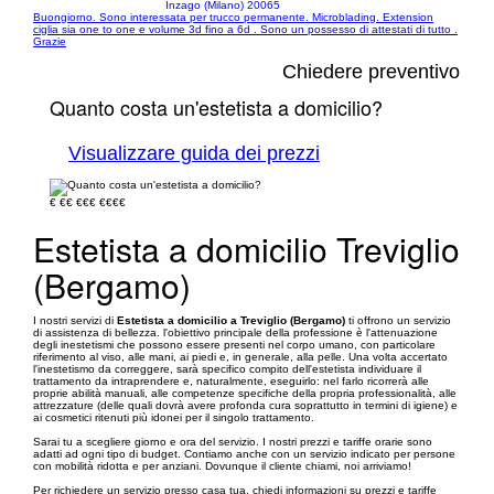
Inzago (Milano) 20065
Buongiorno. Sono interessata per trucco permanente. Microblading. Extension
ciglia sia one to one e volume 3d fino a 6d . Sono un possesso di attestati di tutto .
Grazie
Chiedere preventivo
Quanto costa un'estetista a domicilio?
Visualizzare guida dei prezzi
€
€€
€€€
€€€€
Estetista a domicilio Treviglio
(Bergamo)
I nostri servizi di
Estetista a domicilio a Treviglio (Bergamo)
ti offrono un servizio
di assistenza di bellezza. l'obiettivo principale della professione è l'attenuazione
degli inestetismi che possono essere presenti nel corpo umano, con particolare
riferimento al viso, alle mani, ai piedi e, in generale, alla pelle. Una volta accertato
l'inestetismo da correggere, sarà specifico compito dell'estetista individuare il
trattamento da intraprendere e, naturalmente, eseguirlo: nel farlo ricorrerà alle
proprie abilità manuali, alle competenze specifiche della propria professionalità, alle
attrezzature (delle quali dovrà avere profonda cura soprattutto in termini di igiene) e
ai cosmetici ritenuti più idonei per il singolo trattamento.
Sarai tu a scegliere giorno e ora del servizio. I nostri prezzi e tariffe orarie sono
adatti ad ogni tipo di budget. Contiamo anche con un servizio indicato per persone
con mobilità ridotta e per anziani. Dovunque il cliente chiami, noi arriviamo!
Per richiedere un servizio presso casa tua, chiedi informazioni su prezzi e tariffe