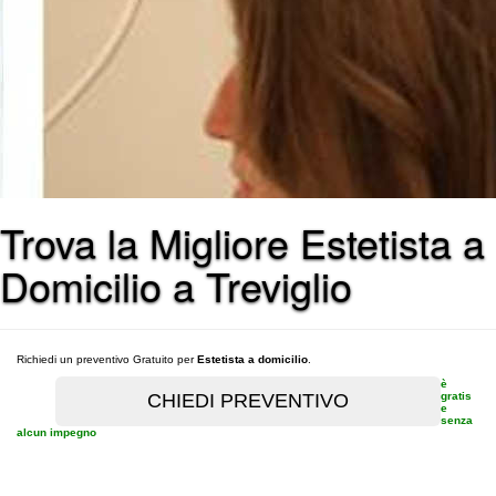
Trova la Migliore Estetista a
Domicilio a Treviglio
Richiedi un preventivo Gratuito per
Estetista a domicilio
.
è
gratis
e
senza
alcun impegno