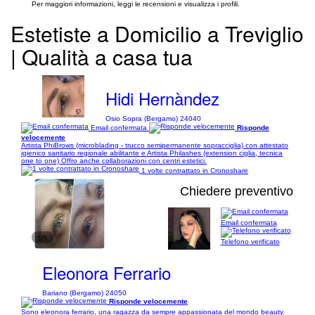
Per maggiori informazioni, leggi le recensioni e visualizza i profili.
Estetiste a Domicilio a Treviglio
| Qualità a casa tua
Hidi Hernàndez
Osio Sopra (Bergamo) 24040
Email confermata
Risponde
velocemente
Artista PhiBrows (microblading - trucco semipermanente sopracciglia) con attestato
igienico sanitario regionale abilitante e Artista Philashes (extension ciglia, tecnica
one to one) Offro anche collaborazioni con centri estetici.
1 volte contrattato in Cronoshare
Chiedere preventivo
Email confermata
1/5
Telefono verificato
Eleonora Ferrario
Bariano (Bergamo) 24050
Risponde velocemente
Sono eleonora ferrario, una ragazza da sempre appassionata del mondo beauty.