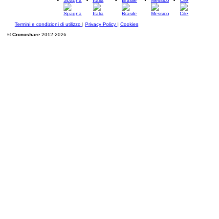
Spagna
Italia
Brasile
Messico
Cile
Termini e condizioni di utilizzo
|
Privacy Policy
|
Cookies
©
Cronoshare
2012-2026