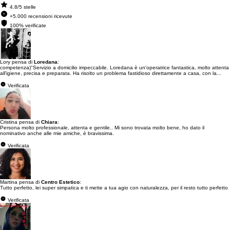
4.8/5 stelle
+5.000 recensioni ricevute
100% verificate
Lory pensa di
Loredana
:
competenza)"Servizio a domicilio impeccabile. Loredana è un'operatrice fantastica, molto attenta
all'igiene, precisa e preparata. Ha risolto un problema fastidioso direttamente a casa, con la...
Verificata
Cristina pensa di
Chiara
:
Persona molto professionale, attenta e gentile.. Mi sono trovata molto bene, ho dato il
nominativo anche alle mie amiche, è bravissima.
Verificata
Martina pensa di
Centro Estetico
:
Tutto perfetto, lei super simpatica e ti mette a tua agio con naturalezza, per il resto tutto perfetto
Verificata