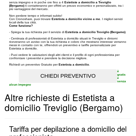
senza impegno e in poche ore fino a 4
Estetiste a domicilio a Treviglio
(Bergamo)
ti contatteranno per offrirti un prezzo economico e personalizzato, tra i
più vantaggiosi del mercato.
Non perdere tempo e informati subito!
Con Cronoshare, puoi trovare
Estetista a domicilio vicino a me
. I migliori servizi
locali della tua città.
Come funziona?
- Spiega la tua richiesta per il servizio di
Estetista a domicilio Treviglio (Bergamo)
.
- Centinaia di professionisti di Estetista a domicilio situati in Treviglio e dintorni
riceveranno un avviso con la tua richiesta e coloro che mostrano interesse verranno
messi in contatto con te, offrendoti un preventivo e tariffe personalizzate per
Estetista a domicilio.
- Puoi vedere le valutazioni degli altri clienti e il profilo di ogni professionista per
confrontare i preventivi e prendere la decisione migliore.
Richiedi un preventivo Gratuito per
Estetista a domicilio
.
è
gratis
e
senza
alcun impegno
Altre richieste di Estetista a
domicilio Treviglio (Bergamo)
Tariffa per depilazione a domicilio del