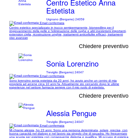
Centro Estetico Anna
Estetista
Urgnano (Bergamo) 24059
Email confermata
Centro estetico specializzato in trucco semipermanente, bioneedling per il
ringiovanimento della pelle e l'eliminazione delle rughe e altri inestetismi importanti,
extension ciglia, ricostruzione unghie, trattamenti anticellulite efficaci, trattamenti
viso avanzati
Chiedere preventivo
Sonia Lorenzino
Treviglio (Bergamo) 24047
Email confermata
Sono lorenzino sonia estetista da 20 anni, ho avuto anche un centro di mia
proprietà ad arcene circa 10 anni fa. Attualmente sto cercando dopo le ultime
esperienze nel settore farmacia sempre con il mio ruolo di estetista.
Chiedere preventivo
Alessia Pengue
Treviglio (Bergamo) 24047
Email confermata
Mi chiamo alessia, ho 23 anni. Sono una persona determinata, solare, precisa, con
buona capacità nel dialogo e nel lavoro sia singolo che di squadra. Ho frequentato
una scuola per estetista con conseguente diploma e qualifica. Mi occupo di estetica