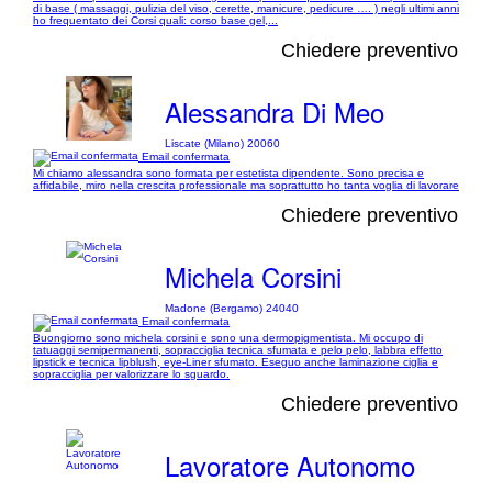
di base ( massaggi, pulizia del viso, cerette, manicure, pedicure …. ) negli ultimi anni
ho frequentato dei Corsi quali: corso base gel,...
Chiedere preventivo
Alessandra Di Meo
Liscate (Milano) 20060
Email confermata
Mi chiamo alessandra sono formata per estetista dipendente. Sono precisa e
affidabile, miro nella crescita professionale ma soprattutto ho tanta voglia di lavorare
Chiedere preventivo
Michela Corsini
Madone (Bergamo) 24040
Email confermata
Buongiorno sono michela corsini e sono una dermopigmentista. Mi occupo di
tatuaggi semipermanenti, sopracciglia tecnica sfumata e pelo pelo, labbra effetto
lipstick e tecnica lipblush, eye-Liner sfumato. Eseguo anche laminazione ciglia e
sopracciglia per valorizzare lo sguardo.
Chiedere preventivo
Lavoratore Autonomo