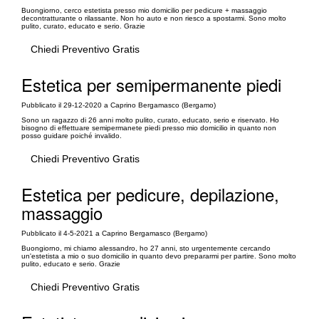
Buongiorno, cerco estetista presso mio domicilio per pedicure + massaggio
decontratturante o rilassante. Non ho auto e non riesco a spostarmi. Sono molto
pulito, curato, educato e serio. Grazie
Chiedi Preventivo Gratis
Estetica per semipermanente piedi
Pubblicato il 29-12-2020 a Caprino Bergamasco (Bergamo)
Sono un ragazzo di 26 anni molto pulito, curato, educato, serio e riservato. Ho
bisogno di effettuare semipermanete piedi presso mio domicilio in quanto non
posso guidare poiché invalido.
Chiedi Preventivo Gratis
Estetica per pedicure, depilazione,
massaggio
Pubblicato il 4-5-2021 a Caprino Bergamasco (Bergamo)
Buongiorno, mi chiamo alessandro, ho 27 anni, sto urgentemente cercando
un'estetista a mio o suo domicilio in quanto devo prepararmi per partire. Sono molto
pulito, educato e serio. Grazie
Chiedi Preventivo Gratis