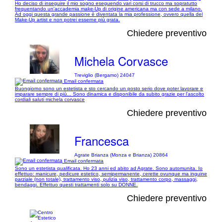
Ho deciso di inseguire il mio sogno eseguendo vari corsi di trucco ma sopratutto
frequentando un'accademia make-Up di origine americana ma con sede a milano.
Ad oggi questa grande passione è diventata la mia professione, ovvero quella del
Make-Up artist e non potrei esserne più grata.
Chiedere preventivo
Michela Corvasce
Treviglio (Bergamo) 24047
Email confermata
Buongiorno sono un estetista e sto cercando un posto serio dove poter lavorare e
imparare sempre di più... Sono dinamica e disponibile da subito grazie per l'ascolto
cordiali saluti michela corvasce
Chiedere preventivo
Francesca
Agrate Brianza (Monza e Brianza) 20864
Email confermata
Sono un estetista qualificata. Ho 23 anni ed abito ad Agrate. Sono automunita. Io
effettuo: manicure, pedicure estetico, semipermanente, cerette ovunque ma inguine
parziale (non totale), trattamento viso, pulizia viso, trattamento corpo, massaggi,
bendaggi. Effettuo questi trattamenti solo su DONNE.
Chiedere preventivo