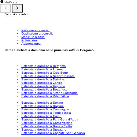
Verificata
Servizi correlati
Pedicure a domicilio
Depilazione a domicilio
Manicure a casa
Pulizia viso
Abbronzatura
Cerca Estetista a domicilio nelle principali città di Bergamo
Estetista a domicilio a Bergamo
Estetista a domicilio a Arcene
Estetista a domicilio a Osio Sotto
Estetista a domicilio a Scanzorosciate
Estetista a domicilio a Dalmine
Estetista a domicilio a Zanica
Estetista a domicilio a Urgnano
Estetista a domicilio a Bottanuco
Estetista a domicilio a Alzano Lombardo
Estetista a domicilio a Villa d'Almè
Estetista a domicilio a Seriate
Estetista a domicilio a Bolgare
Estetista a domicilio a Caravaggio
Estetista a domicilio a Terno d'Isola
Estetista a domicilio a Curno
Estetista a domicilio a Fara Gera d'Adda
Estetista a domicilio a Costa Volpino
Estetista a domicilio a Bonate Sotto
Estetista a domicilio a Stezzano
Estetista a domicilio a Capriate San Gervasio