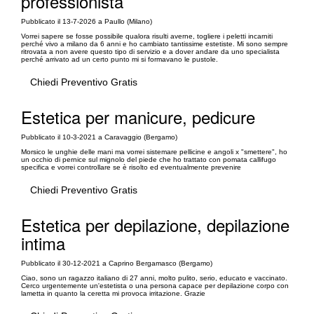
professionista
Pubblicato il 13-7-2026 a Paullo (Milano)
Vorrei sapere se fosse possibile qualora risulti averne, togliere i peletti incarniti
perché vivo a milano da 6 anni e ho cambiato tantissime estetiste. Mi sono sempre
ritrovata a non avere questo tipo di servizio e a dover andare da uno specialista
perché arrivato ad un certo punto mi si formavano le pustole.
Chiedi Preventivo Gratis
Estetica per manicure, pedicure
Pubblicato il 10-3-2021 a Caravaggio (Bergamo)
Morsico le unghie delle mani ma vorrei sistemare pellicine e angoli x "smettere", ho
un occhio di pernice sul mignolo del piede che ho trattato con pomata callifugo
specifica e vorrei controllare se è risolto ed eventualmente prevenire
Chiedi Preventivo Gratis
Estetica per depilazione, depilazione
intima
Pubblicato il 30-12-2021 a Caprino Bergamasco (Bergamo)
Ciao, sono un ragazzo italiano di 27 anni, molto pulito, serio, educato e vaccinato.
Cerco urgentemente un'estetista o una persona capace per depilazione corpo con
lametta in quanto la ceretta mi provoca irritazione. Grazie