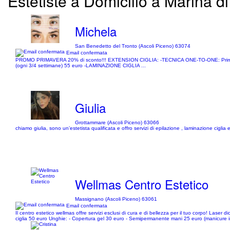
Estetiste a Domicilio a Marina di
Michela
San Benedetto del Tronto (Ascoli Piceno) 63074
Email confermata
PROMO PRIMAVERA 20% di sconto!!! EXTENSION CIGLIA: -TECNICA ONE-TO-ONE: Prima volt
(ogni 3/4 settimane) 55 euro -LAMINAZIONE CIGLIA ...
Giulia
Grottammare (Ascoli Piceno) 63066
chiamo giulia, sono un’estetista qualificata e offro servizi di epilazione , laminazione ciglia 
Wellmas Centro Estetico
Massignano (Ascoli Piceno) 63061
Email confermata
Il centro estetico wellmas offre servizi esclusi di cura e di bellezza per il tuo corpo! Lase
ciglia 50 euro Unghie: - Copertura gel 30 euro - Semipermanente mani 25 euro (manicure i