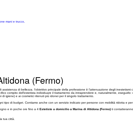
ione mani e trucco,
 Altidona (Fermo)
 di assistenza di bellezza. l'obiettivo principale della professione è l'attenuazione degli inestetis
ifico compito dell'estetista individuare il trattamento da intraprendere e, naturalmente, eseguirlo: n
 di igiene) e ai cosmetici ritenuti più idonei per il singolo trattamento.
d ogni tipo di budget. Contiamo anche con un servizio indicato per persone con mobilità ridotta e per
mpegno e in poche ore fino a 4
Estetiste a domicilio a Marina di Altidona (Fermo)
ti contatteranno
lla tua città.
.