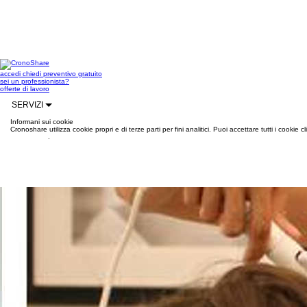
accedi
chiedi preventivo gratuito
sei un professionista?
offerte di lavoro
SERVIZI
Informani sui cookie
Cronoshare utilizza cookie propri e di terze parti per fini analitici. Puoi accettare tutti i cookie
informazioni
.