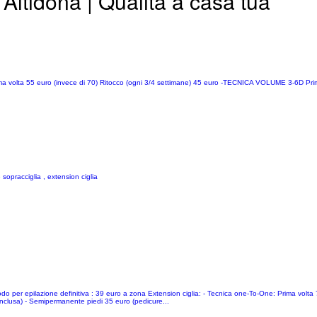
 Altidona | Qualità a casa tua
a 55 euro (invece di 70) Ritocco (ogni 3/4 settimane) 45 euro -TECNICA VOLUME 3-6D Prima 
e sopracciglia , extension ciglia
r diodo per epilazione definitiva : 39 euro a zona Extension ciglia: - Tecnica one-To-One: Prima vol
nclusa) - Semipermanente piedi 35 euro (pedicure...