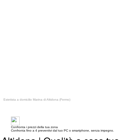
Estetista a domicilio Marina di Altidona (Fermo)
Confronta i prezzi della tua zona
Confronta fino a 4 preventivi dal tuo PC o smartphone, senza impegno.