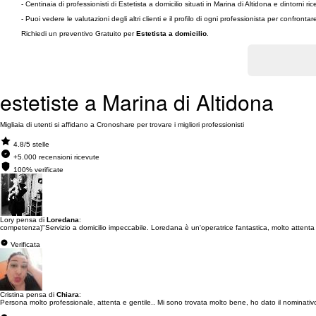
- Centinaia di professionisti di Estetista a domicilio situati in Marina di Altidona e dintorn
- Puoi vedere le valutazioni degli altri clienti e il profilo di ogni professionista per confronta
Richiedi un preventivo Gratuito per
Estetista a domicilio
.
estetiste a Marina di Altidona
Migliaia di utenti si affidano a Cronoshare per trovare i migliori professionisti
4.8/5 stelle
+5.000 recensioni ricevute
100% verificate
Lory pensa di
Loredana
:
competenza)"Servizio a domicilio impeccabile. Loredana è un'operatrice fantastica, molto attenta a
Verificata
Cristina pensa di
Chiara
:
Persona molto professionale, attenta e gentile.. Mi sono trovata molto bene, ho dato il nominativ