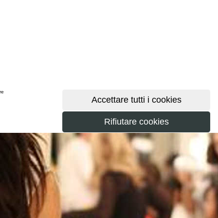
ere
maggiori