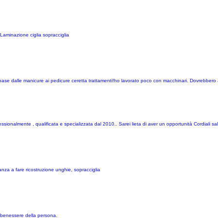
Laminazione ciglia sopracciglia
 base dalle manicure ai pedicure ceretta trattamenti!ho lavorato poco con macchinari. Dovrebbero
ionalmente , qualificata e specializzata dal 2010.. Sarei lieta di aver un opportunità Cordiali sal
za a fare ricostruzione unghie, sopracciglia
e benessere della persona.