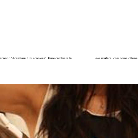
 cliccando “Accettare tutti i cookies”. Puoi cambiare la
configurazione
, e/o rifiutare, cosi come otten