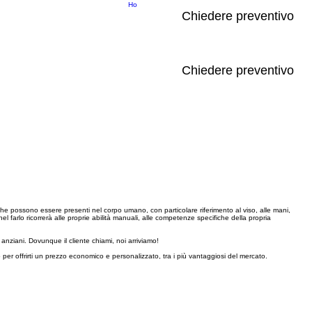
Ho
Chiedere preventivo
Chiedere preventivo
mi che possono essere presenti nel corpo umano, con particolare riferimento al viso, alle mani,
el farlo ricorrerà alle proprie abilità manuali, alle competenze specifiche della propria
 anziani. Dovunque il cliente chiami, noi arriviamo!
 per offrirti un prezzo economico e personalizzato, tra i più vantaggiosi del mercato.