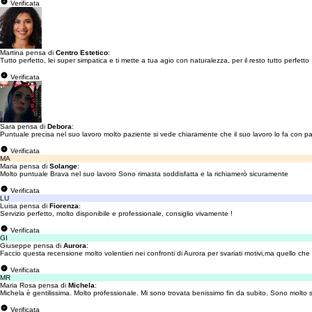
Verificata
Martina pensa di
Centro Estetico
:
Tutto perfetto, lei super simpatica e ti mette a tua agio con naturalezza, per il resto tutto perfetto
Verificata
Sara pensa di
Debora
:
Puntuale precisa nel suo lavoro molto paziente si vede chiaramente che il suo lavoro lo fa con pas
Verificata
MA
Maria pensa di
Solange
:
Molto puntuale Brava nel suo lavoro Sono rimasta soddisfatta e la richiamerò sicuramente
Verificata
LU
Luisa pensa di
Fiorenza
:
Servizio perfetto, molto disponibile e professionale, consiglio vivamente !
Verificata
GI
Giuseppe pensa di
Aurora
:
Faccio questa recensione molto volentieri nei confronti di Aurora per svariati motivi,ma quello che p
Verificata
MR
Maria Rosa pensa di
Michela
:
Michela è gentilissima. Molto professionale. Mi sono trovata benissimo fin da subito. Sono molto s
Verificata