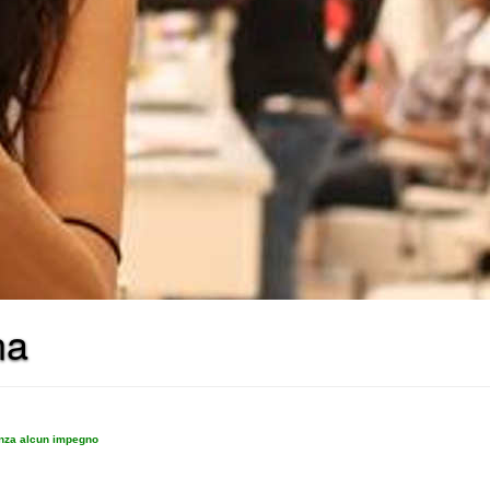
na
enza alcun impegno