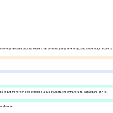
sione gentilissima educata riesce a farti contenta per quanto mi riguarda credo di aver scelto la..
iù di tutti metterei in pole position è la sua sicurezza,che prima te la fa "assaggiare" con le...
oddisfatta.