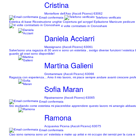
Cristina
Montefiore dell'Aso (Ascoli Piceno) 63062
Email confermata
Telefono verificato
Estetica di base Ricostruzione unghie Copertura gel acrygel Epilazione Manicure pedicure 
4 volte contrattato in Cronoshare
Daniela Acciarri
Massignano (Ascoli Piceno) 63061
Salve!sono una ragazza di 30 anni e sono un estetista , svolgo diverse funzioni l estetica
guardo gli orari sono disponibile!
Martina Galieni
Grottammare (Ascoli Piceno) 63066
Ragazza con esperienza... Amo il mio lavoro, mi piace sempre andare avanti crescere profess
Sofia Maran
Ripatransone (Ascoli Piceno) 63065
Email confermata
Sto studiando come estetista mi piacerebbe apprendere questo lavoro mi arrangio abbastan
Ramona
Acquaviva Picena (Ascoli Piceno) 63075
Email confermata
Ciao sono ramona sono un' estetista e make up artist e mi occupo dei servizi per la cura 