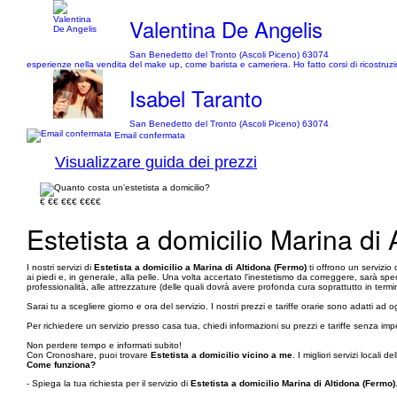
Valentina De Angelis
San Benedetto del Tronto (Ascoli Piceno) 63074
esperienze nella vendita del make up, come barista e cameriera. Ho fatto corsi di ricostruz
Isabel Taranto
San Benedetto del Tronto (Ascoli Piceno) 63074
Email confermata
Visualizzare guida dei prezzi
€
€€
€€€
€€€€
Estetista a domicilio Marina di
I nostri servizi di
Estetista a domicilio a Marina di Altidona (Fermo)
ti offrono un servizio
ai piedi e, in generale, alla pelle. Una volta accertato l'inestetismo da correggere, sarà spec
professionalità, alle attrezzature (delle quali dovrà avere profonda cura soprattutto in termini
Sarai tu a scegliere giorno e ora del servizio. I nostri prezzi e tariffe orarie sono adatti a
Per richiedere un servizio presso casa tua, chiedi informazioni su prezzi e tariffe senza i
Non perdere tempo e informati subito!
Con Cronoshare, puoi trovare
Estetista a domicilio vicino a me
. I migliori servizi locali de
Come funziona?
- Spiega la tua richiesta per il servizio di
Estetista a domicilio Marina di Altidona (Fermo)