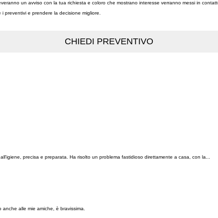
i riceveranno un avviso con la tua richiesta e coloro che mostrano interesse verranno messi in contatt
re i preventivi e prendere la decisione migliore.
ll'igiene, precisa e preparata. Ha risolto un problema fastidioso direttamente a casa, con la...
o anche alle mie amiche, è bravissima.