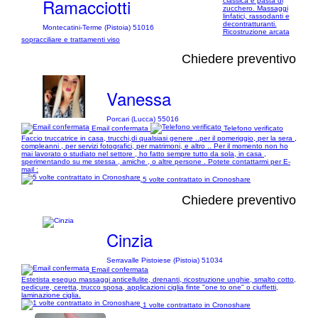
Ramacciotti
classica e pasta di
zucchero. Massaggi
linfatici, rassodanti e
decontratturanti.
Montecatini-Terme (Pistoia) 51016
Ricostruzione arcata
sopracciliare e trattamenti viso
Chiedere preventivo
Vanessa
Porcari (Lucca) 55016
Email confermata
Telefono verificato
Faccio truccatrice in casa, trucchi,di qualsiasi genere ..per il pomeriggio, per la sera ,
compleanni , per servizi fotografici, per matrimoni, e altro .. Per il momento non ho
mai lavorato o studiato nel settore , ho fatto sempre tutto da sola, in casa ,
sperimentando su me stessa , amiche , o altre persone . Potete contattarmi per E-
mail :
5 volte contrattato in Cronoshare
Chiedere preventivo
Cinzia
Serravalle Pistoiese (Pistoia) 51034
Email confermata
Estetista eseguo massaggi anticellulite, drenanti, ricostruzione unghie, smalto cotto,
pedicure, ceretta, trucco sposa, applicazioni ciglia finte "one to one" o ciuffetti,
laminazione ciglia.
1 volte contrattato in Cronoshare