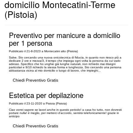
domicilio Montecatini-Terme
(Pistoia)
Preventivo per manicure a domicilio
per 1 persona
Pubblicato il 21-8-2023 a Montecatini alto (Pistoia)
Salve. Sto cercando una nuova onicotecnica di fiducia, in quanto non riesco più a
dedicare 2 ore e mezza/3, il tempo che impiega ogni volta la persona da cui vado
adesso. Specifico che ho unghie già lunghe naturali, non richiedo mai disegni
particolari e 9/10 richiedo la stessa forma e lunghezza. Sto cercando una persona
abbastanza vicina al mio domicilio o luogo di lavoro, che impieghi...
Chiedi Preventivo Gratis
Estetica per depilazione
Pubblicato il 23-11-2020 a Pistoia (Pistoia)
Ciao vorrei sapere se lavori anche in questo periodo! a casa ho tutto, non dovresti
portare nulla! è meglio, per metterci d'accordo, sentirsi telefonicamente! grazie in
anticipo
Chiedi Preventivo Gratis