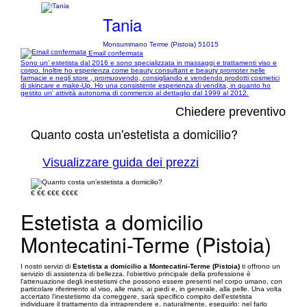
Tania
Monsummano Terme (Pistoia) 51015
Email confermata
Sono un' estetista dal 2016 e sono specializzata in massaggi e trattamenti viso e
corpo. Inoltre ho esperienza come beauty consultant e beauty promoter nelle
farmacie e negli store , promuovendo, consigliando e vendendo prodotti cosmetici
di skincare e make-Up. Ho una consistente esperienza di vendita, in quanto ho
gestito un' attività autonoma di commercio al dettaglio dal 1999 al 2012.
Chiedere preventivo
Quanto costa un'estetista a domicilio?
Visualizzare guida dei prezzi
€
€€
€€€
€€€€
Estetista a domicilio
Montecatini-Terme (Pistoia)
I nostri servizi di
Estetista a domicilio a Montecatini-Terme (Pistoia)
ti offrono un
servizio di assistenza di bellezza. l'obiettivo principale della professione è
l'attenuazione degli inestetismi che possono essere presenti nel corpo umano, con
particolare riferimento al viso, alle mani, ai piedi e, in generale, alla pelle. Una volta
accertato l'inestetismo da correggere, sarà specifico compito dell'estetista
individuare il trattamento da intraprendere e, naturalmente, eseguirlo: nel farlo