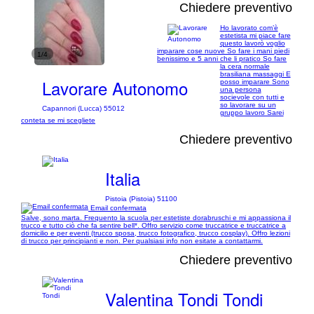
Chiedere preventivo
Ho lavorato com’è
estetista mi piace fare
questo lavorò voglio
imparare cose nuove So fare i mani piedi
1/4
benissimo e 5 anni che li pratico So fare
la cera normale
brasiliana massaggi E
Lavorare Autonomo
posso imparare Sono
una persona
socievole con tutti e
so lavorare su un
Capannori (Lucca) 55012
gruppo lavoro Sarei
conteta se mi scegliete
Chiedere preventivo
Italia
Pistoia (Pistoia) 51100
Email confermata
Salve, sono marta. Frequento la scuola per estetiste dorabruschi e mi appassiona il
trucco e tutto ciò che fa sentire bell*. Offro servizio come truccatrice e truccatrice a
domicilio e per eventi (trucco sposa, trucco fotografico, trucco cosplay). Offro lezioni
di trucco per principianti e non. Per qualsiasi info non esitate a contattarmi.
Chiedere preventivo
Valentina Tondi Tondi