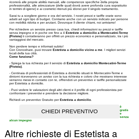
ricorrerà alle proprie abilità manuali, alle competenze specifiche della propria
professionalità, alle attrezzature (delle quali dovrà avere profonda cura soprattutto
in termini di igiene) e ai cosmetici ritenuti più idonei per il singolo trattamento.
Sarai tu a scegliere giorno e ora del servizio. I nostri prezzi e tariffe orarie sono
adatti ad ogni tipo di budget. Contiamo anche con un servizio indicato per persone
con mobilità ridotta e per anziani. Dovunque il cliente chiami, noi arriviamo!
Per richiedere un servizio presso casa tua, chiedi informazioni su prezzi e tariffe
senza impegno e in poche ore fino a 4
Estetiste a domicilio a Montecatini-Terme
(Pistoia)
ti contatteranno per offrirti un prezzo economico e personalizzato, tra i più
vantaggiosi del mercato.
Non perdere tempo e informati subito!
Con Cronoshare, puoi trovare
Estetista a domicilio vicino a me
. I migliori servizi
locali della tua città.
Come funziona?
- Spiega la tua richiesta per il servizio di
Estetista a domicilio Montecatini-Terme
(Pistoia)
.
- Centinaia di professionisti di Estetista a domicilio situati in Montecatini-Terme e
dintorni riceveranno un avviso con la tua richiesta e coloro che mostrano interesse
verranno messi in contatto con te, offrendoti un preventivo e tariffe personalizzate
per Estetista a domicilio.
- Puoi vedere le valutazioni degli altri clienti e il profilo di ogni professionista per
confrontare i preventivi e prendere la decisione migliore.
Richiedi un preventivo Gratuito per
Estetista a domicilio
.
è
gratis
e
senza
alcun impegno
Altre richieste di Estetista a