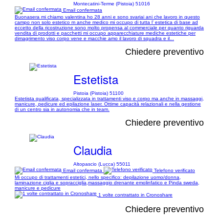
Montecatini-Terme (Pistoia) 51016
Email confermata
Buonasera mi chiamo valentina ho 28 anni e sono svariai ani che lavoro in questo
campo non solo estetico m anche medico mi occupo di tutta l’ estetica di base ad
eccetto della ricostruzione sono molto propensa al commerciale per quanto riguarda
vendita di prodotti e pacchetti mi occupo apparecchiature mediche estetiche per
dimagrimento viso corpo vene e macchie amo il lavoro di squadra e il...
Chiedere preventivo
Estetista
Pistoia (Pistoia) 51100
Estetista qualificata, specializzata in trattamenti viso e corpo ma anche in massaggi,
manicure, pedicure ed epilazione laser. Ottime capacità relazionali e nella gestione
di un centro sia in autonomia che in team.
Chiedere preventivo
Claudia
Altopascio (Lucca) 55011
Email confermata
Telefono verificato
Mi occupo di trattamenti estetici, nello specifico: depilazione uomo/donna,
laminazione ciglia e sopracciglia,massaggio drenante emolinfatico e Pinda sweda,
manicure e pedicure
1 volte contrattato in Cronoshare
Chiedere preventivo