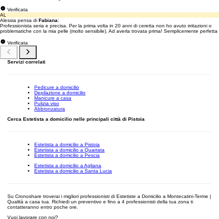
Verificata
AL
Alessia pensa di
Fabiana
:
Professionista seria e precisa. Per la prima volta in 20 anni di ceretta non ho avuto irritazioni o
problematiche con la mia pelle (molto sensibile). Ad averla trovata prima! Semplicemente perfetta
Verificata
Servizi correlati
Pedicure a domicilio
Depilazione a domicilio
Manicure a casa
Pulizia viso
Abbronzatura
Cerca Estetista a domicilio nelle principali città di Pistoia
Estetista a domicilio a Pistoia
Estetista a domicilio a Quarrata
Estetista a domicilio a Pescia
Estetista a domicilio a Agliana
Estetista a domicilio a Santa Lucia
Su Cronoshare troverai i migliori professionisti di Estetiste a Domicilio a Montecatini-Terme |
Qualità a casa tua. Richiedi un preventivo e fino a 4 professionisti della tua zona ti
contatteranno entro poche ore.
Vuoi lavorare con noi?