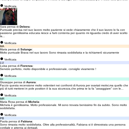
Verificata
Sara pensa di
Debora
:
Puntuale precisa nel suo lavoro molto paziente si vede chiaramente che il suo lavoro lo fa con
passione gentilissima educata riesce a farti contenta per quanto mi riguarda credo di aver scelto
la...
Verificata
MA
Maria pensa di
Solange
:
Molto puntuale Brava nel suo lavoro Sono rimasta soddisfatta e la richiamerò sicuramente
Verificata
LU
Luisa pensa di
Fiorenza
:
Servizio perfetto, molto disponibile e professionale, consiglio vivamente !
Verificata
GI
Giuseppe pensa di
Aurora
:
Faccio questa recensione molto volentieri nei confronti di Aurora per svariati motivi,ma quello che
più di tutti metterei in pole position è la sua sicurezza,che prima te la fa "assaggiare" con le...
Verificata
MR
Maria Rosa pensa di
Michela
:
Michela è gentilissima. Molto professionale. Mi sono trovata benissimo fin da subito. Sono molto
soddisfatta.
Verificata
PB
Paola pensa di
Fabiana
:
Sono rimasta molto soddisfatta. Oltre alla professionalità, Fabiana si è dimostrata una persona
cordiale e attenta ai dettagli.