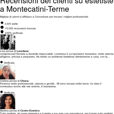
Recensioni dei clienti su estetiste
a Montecatini-Terme
Migliaia di utenti si affidano a Cronoshare per trovare i migliori professionisti
4.8/5 stelle
+5.000 recensioni ricevute
100% verificate
Lory pensa di
Loredana
:
competenza)"Servizio a domicilio impeccabile. Loredana è un'operatrice fantastica, molto attenta
all'igiene, precisa e preparata. Ha risolto un problema fastidioso direttamente a casa, con la...
Verificata
Cristina pensa di
Chiara
:
Persona molto professionale, attenta e gentile.. Mi sono trovata molto bene, ho dato il
nominativo anche alle mie amiche, è bravissima.
Verificata
Martina pensa di
Centro Estetico
:
Tutto perfetto, lei super simpatica e ti mette a tua agio con naturalezza, per il resto tutto perfetto