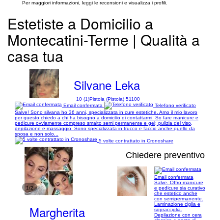
Per maggiori informazioni, leggi le recensioni e visualizza i profili.
Estetiste a Domicilio a
Montecatini-Terme | Qualità a
casa tua
Silvane Leka
10 (1)
Pistoia (Pistoia) 51100
Email confermata
Telefono verificato
Salve! Sono silvana ho 36 anni, specializzata in cure estetiche. Amo il mio lavoro
per questo chiedo a chi ha bisogno a domicilio di contattarmi. So fare manicure e
pedicure ovviamente compreso smalto semi permanente e gel; pulizia del viso,
depilazione e massaggio. Sono specializzata in trucco e faccio anche quello da
sposa e non solo...
5 volte contrattato in Cronoshare
Chiedere preventivo
Email confermata
Salve. Offro manicure
1/2
e pedicure sia curativo
che estetico anche
con semipermanente.
Laminazione ciglia e
Margherita
sopracciglia.
Depilazione con cera