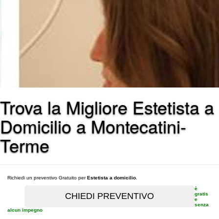
Trova la Migliore Estetista a
Domicilio a Montecatini-
Terme
Richiedi un preventivo Gratuito per
Estetista a domicilio
.
è
gratis
e
senza
alcun impegno