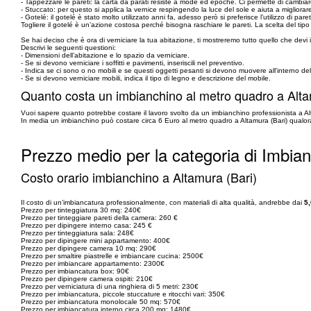
- Tappezzare le pareti: la carta da parati resiste a mode ed epoche. Ci permette di cambi
- Stuccato: per questo si applica la vernice respingendo la luce del sole e aiuta a migliorare
- Gotelé: il gotelé è stato molto utilizzato anni fa, adesso però si preferisce l’utilizzo di pareti
Togliere il gotelé è un’azione costosa perché bisogna raschiare le pareti. La scelta del tipo 
Se hai deciso che è ora di verniciare la tua abitazione, ti mostreremo tutto quello che devi indi
Descrivi le seguenti questioni:
- Dimensioni dell’abitazione e lo spazio da verniciare.
- Se si devono verniciare i soffitti e pavimenti, inseriscili nel preventivo.
- Indica se ci sono o no mobili e se questi oggetti pesanti si devono muovere all'interno del
- Se si devono verniciare mobili, indica il tipo di legno e descrizione del mobile.
Quanto costa un imbianchino al metro quadro a Alta
Vuoi sapere quanto potrebbe costare il lavoro svolto da un imbianchino professionista a Alt
In media un imbianchino può costare circa 6 Euro al metro quadro a Altamura (Bari) qualora 
Prezzo medio per la categoria di Imbian
Costo orario imbianchino a Altamura (Bari)
Il costo di un’imbiancatura professionalmente, con materiali di alta qualità, andrebbe dai
5,
Prezzo per tinteggiatura 30 mq: 240€
Prezzo per tinteggiare pareti della camera: 260 €
Prezzo per dipingere interno casa: 245 €
Prezzo per tinteggiatura sala: 248€
Prezzo per dipingere mini appartamento: 400€
Prezzo per dipingere camera 10 mq: 290€
Prezzo per smaltire piastrelle e imbiancare cucina: 2500€
Prezzo per imbiancare appartamento: 2300€
Prezzo per imbiancatura box: 90€
Prezzo per dipingere camera ospiti: 210€
Prezzo per verniciatura di una ringhiera di 5 metri: 230€
Prezzo per imbiancatura, piccole stuccature e ritocchi vari: 350€
Prezzo per imbiancatura monolocale 50 mq: 570€
Prezzo per imbiancatura interno circa 200 mq: 1480€