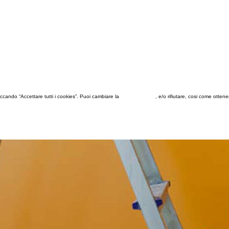
 cliccando “Accettare tutti i cookies”. Puoi cambiare la
configurazione
, e/o rifiutare, cosi come otten