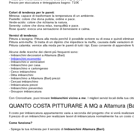
Prezzo per stuccatura e tinteggiatura bagno: 710€
Colori di tendenza per le pareti
:
Mimosa: capace di trasformare la temperatura di un ambiente.
Pastello: colore che dona pulizia, ordine e pace.
Verde-acido: colore che richiama la natura.
Serenity: colore che dona relax, tranquillità e pace.
Rose quartz: evoca una sensazione di benessere e calma.
Vernici di tendenza
:
Pittura a lavagna: Pittura alla moda perché è possibile scrivere su di essa e quindi eliminare
Pittura anti-muffa: Si tratta di un dipinto che impedisce la muffa, causata dalle variazioni d
Pittura calamita: vernice alla moda per le pareti di tutti i tipi. Esso consente di appendere 
Alcune delle ricerche dei clienti più frequenti sono:
- Imbianchini decoratori a Altamura (Bari)
-
Imbianchini economici
- Imbianchini e verniciatori
- Imbianchino per casa
- Imbianchino e cartongesso
- Cerco imbianchino
- Ditta imbianchini
- Imbianchino a Altamura (Bari) prezzi
- Cercasi imbianchino
- Imbiancatura prezzi
- Imbianchino preventivo
- Groupon imbiancatura
Con Cronoshare, puoi trovare
Imbianchini vicino a me
. I migliori servizi locali della tua citt
QUANTO COSTA PITTURARE A MQ a Altamura (Ba
Il costo per imbiancatura appartamento varia a seconda del progetto che si vorrà realizzar
Il prezzo di un imbianchino per realizzare lavori di imbiancatura normalmente ha un costo ch
Come funziona?
- Spiega la tua richiesta per il servizio di
Imbianchini Altamura (Bari)
.