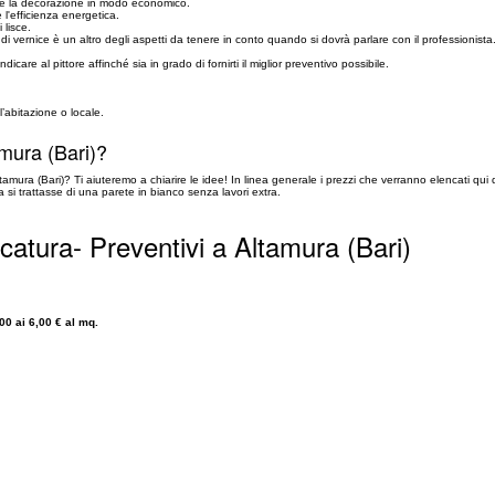
are la decorazione in modo economico.
 l'efficienza energetica.
 lisce.
di vernice è un altro degli aspetti da tenere in conto quando si dovrà parlare con il professionista.
care al pittore affinché sia in grado di fornirti il miglior preventivo possibile.
l’abitazione o locale.
mura (Bari)?
amura (Bari)? Ti aiuteremo a chiarire le idee! In linea generale i prezzi che verranno elencati qui
si trattasse di una parete in bianco senza lavori extra.
catura- Preventivi a Altamura (Bari)
00 ai 6,00 € al mq.