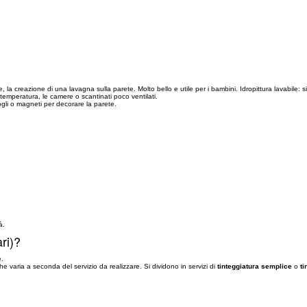
, la creazione di una lavagna sulla parete. Molto bello e utile per i bambini. Idropittura lavabile: s
i temperatura, le camere o scantinati poco ventilati.
fogli o magneti per decorare la parete.
à.
ri)?
e.
e varia a seconda del servizio da realizzare. Si dividono in servizi di
tinteggiatura semplice
o
ti