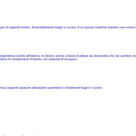
ggio di cappotti termici. Smantellamento bagni e cucine. A un prezzo modiche aspetto una vostra 
n esperienza anche all'estero), mi dedico anche a lavori di pittura sia decorativa che da cantiere es
istica di complementi d'arredo con materiali di recupero.
onaci cappotti rasature pitturazioni pavimenti e rivestimenti bagni e cucine.