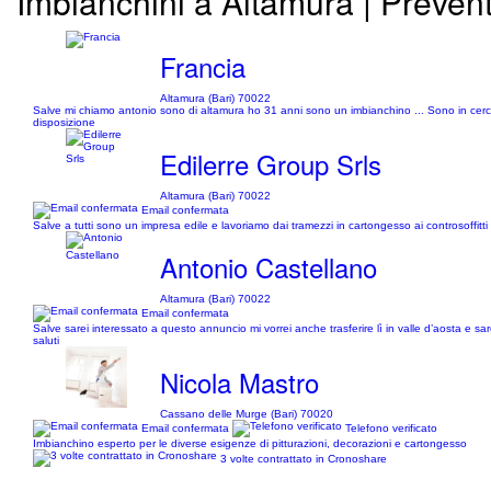
Imbianchini a Altamura | Prevent
Francia
Altamura (Bari) 70022
Salve mi chiamo antonio sono di altamura ho 31 anni sono un imbianchino ... Sono in cerca di
disposizione
Edilerre Group Srls
Altamura (Bari) 70022
Email confermata
Salve a tutti sono un impresa edile e lavoriamo dai tramezzi in cartongesso ai controsoffitt
Antonio Castellano
Altamura (Bari) 70022
Email confermata
Salve sarei interessato a questo annuncio mi vorrei anche trasferire lì in valle d’aosta e sar
saluti
Nicola Mastro
Cassano delle Murge (Bari) 70020
Email confermata
Telefono verificato
Imbianchino esperto per le diverse esigenze di pitturazioni, decorazioni e cartongesso
3 volte contrattato in Cronoshare