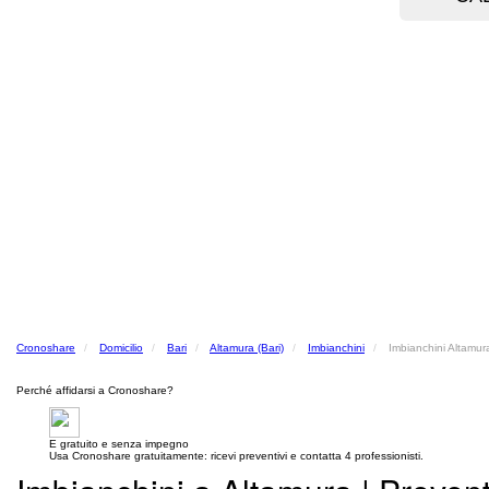
Cronoshare
Domicilio
Bari
Altamura (Bari)
Imbianchini
Imbianchini Altamura
Perché affidarsi a Cronoshare?
E gratuito e senza impegno
Usa Cronoshare gratuitamente: ricevi preventivi e contatta 4 professionisti.