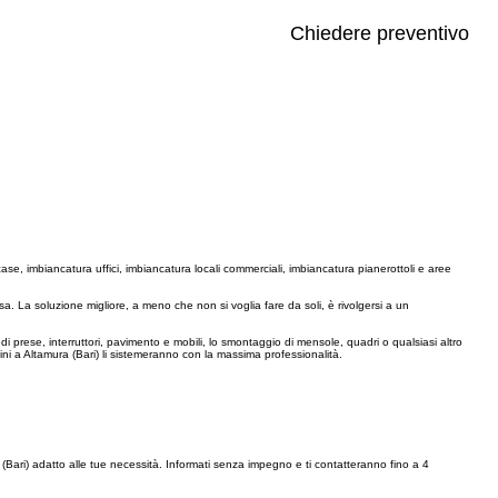
Chiedere preventivo
case, imbiancatura uffici, imbiancatura locali commerciali, imbiancatura pianerottoli e aree
sa. La soluzione migliore, a meno che non si voglia fare da soli, è rivolgersi a un
one di prese, interruttori, pavimento e mobili, lo smontaggio di mensole, quadri o qualsiasi altro
chini a Altamura (Bari) li sistemeranno con la massima professionalità.
(Bari) adatto alle tue necessità. Informati senza impegno e ti contatteranno fino a 4