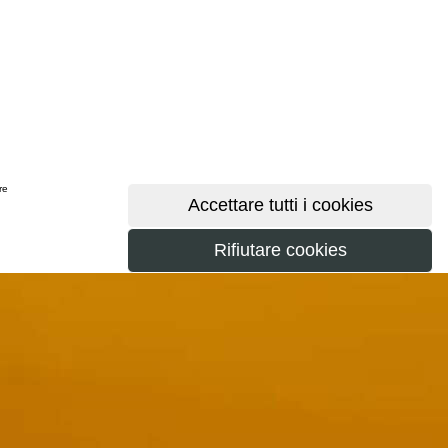
ere
maggiori