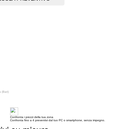
 (Bari)
Confronta i prezzi della tua zona
Confronta fino a 4 preventivi dal tuo PC o smartphone, senza impegno.