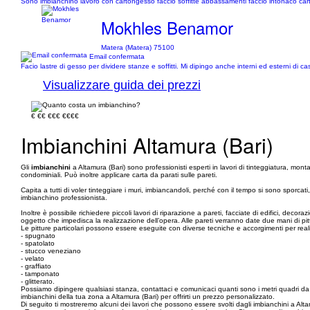
Sono imbianchino lavoro con cartongesso faccio soffitte abbassamenti faccio intonaco cart
Mokhles Benamor
Matera (Matera) 75100
Email confermata
Facio lastre di gesso per dividere stanze e soffitti. Mi dipingo anche interni ed esterni di ca
Visualizzare guida dei prezzi
€
€€
€€€
€€€€
Imbianchini Altamura (Bari)
Gli
imbianchini
a Altamura (Bari) sono professionisti esperti in lavori di tinteggiatura, mon
condominiali. Può inoltre applicare carta da parati sulle pareti.
Capita a tutti di voler tinteggiare i muri, imbiancandoli, perché con il tempo si sono sporca
imbianchino professionista.
Inoltre è possibile richiedere piccoli lavori di riparazione a pareti, facciate di edifici, decora
oggetto che impedisca la realizzazione dell’opera. Alle pareti verranno date due mani di pittur
Le pitture particolari possono essere eseguite con diverse tecniche e accorgimenti per realizza
- spugnato
- spatolato
- stucco veneziano
- velato
- graffiato
- tamponato
- glitterato.
Possiamo dipingere qualsiasi stanza, contattaci e comunicaci quanti sono i metri quadri d
imbianchini della tua zona a Altamura (Bari) per offrirti un prezzo personalizzato.
Di seguito ti mostreremo alcuni dei lavori che possono essere svolti dagli imbianchini a Alta