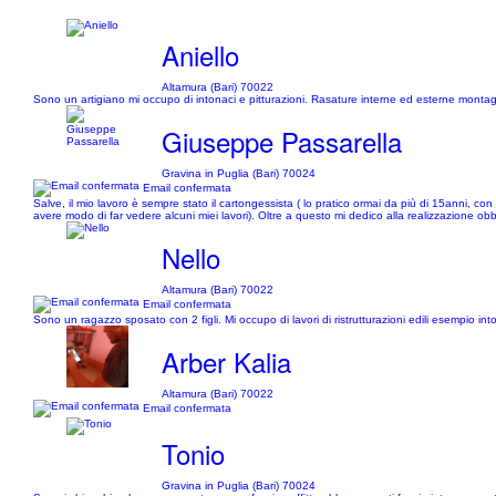
Aniello
Altamura (Bari) 70022
Sono un artigiano mi occupo di intonaci e pitturazioni. Rasature interne ed esterne monta
Giuseppe Passarella
Gravina in Puglia (Bari) 70024
Email confermata
Salve, il mio lavoro è sempre stato il cartongessista ( lo pratico ormai da più di 15anni, co
avere modo di far vedere alcuni miei lavori). Oltre a questo mi dedico alla realizzazione obb
Nello
Altamura (Bari) 70022
Email confermata
Sono un ragazzo sposato con 2 figli. Mi occupo di lavori di ristrutturazioni edili esempio int
Arber Kalia
Altamura (Bari) 70022
Email confermata
Tonio
Gravina in Puglia (Bari) 70024