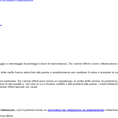
a da parete e pitturazzione .
se
taggio e smontaggio di ponteggi e lavori di manovalanza. Tra i servizi offerti ci sono: imbiancatura 
ti, delle muffe hanno attecchito alla parete o semplicemente per cambiare il colore e ravvivare la ca
zioni particolari. Tra i servizi offerti sono inclusi un sopralluogo, la scelta della vernice, la protezi
a di alta qualità e, nel caso in cui ci fossero umidità o altri problemi alla parete, i nostri imbian
re effetti speciali, tra i quali:
a
imbiancare
, così ti potremo fornire un
preventivo per imbiancare un appartamento
a Altamura 
mura (Bari).