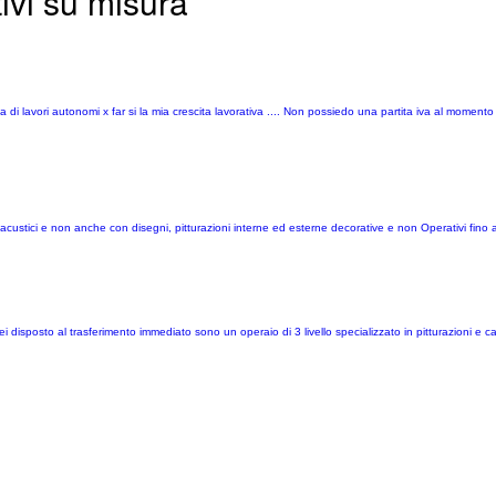
ivi su misura
 lavori autonomi x far si la mia crescita lavorativa .... Non possiedo una partita iva al momento !
i acustici e non anche con disegni, pitturazioni interne ed esterne decorative e non Operativi fino 
ei disposto al trasferimento immediato sono un operaio di 3 livello specializzato in pitturazioni e c