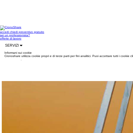
accedi
chiedi preventivo gratuito
sei un professionista?
offerte di lavoro
SERVIZI
Informani sui cookie
Cronoshare utilizza cookie propri e di terze parti per fini analitici. Puoi accettare tutti i cookie
informazioni
.