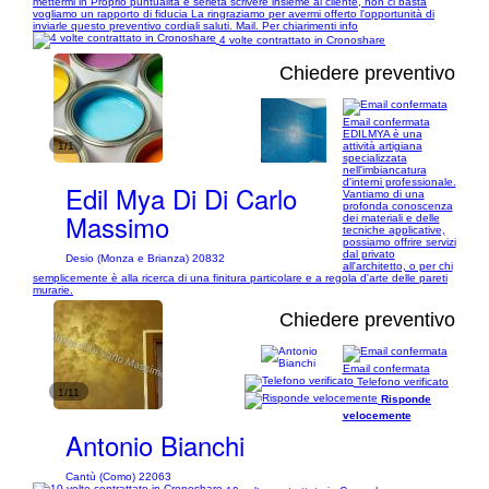
mettermi in Proprio puntualità e serietà scrivere insieme al cliente, non ci basta
vogliamo un rapporto di fiducia La ringraziamo per avermi offerto l'opportunità di
inviarle questo preventivo cordiali saluti. Mail. Per chiarimenti info
4 volte contrattato in Cronoshare
Chiedere preventivo
Email confermata
EDILMYA è una
1/1
attività artigiana
specializzata
nell'imbiancatura
d'interni professionale.
Edil Mya Di Di Carlo
Vantiamo di una
profonda conoscenza
Massimo
dei materiali e delle
tecniche applicative,
possiamo offrire servizi
dal privato
Desio (Monza e Brianza) 20832
all'architetto, o per chi
semplicemente è alla ricerca di una finitura particolare e a regola d'arte delle pareti
murarie.
Chiedere preventivo
Email confermata
Telefono verificato
1/11
Risponde
velocemente
Antonio Bianchi
Cantù (Como) 22063