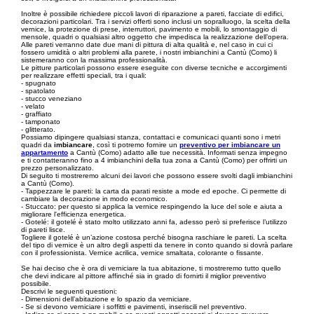
Inoltre è possibile richiedere piccoli lavori di riparazione a pareti, facciate di edifici,
decorazioni particolari. Tra i servizi offerti sono inclusi un sopralluogo, la scelta della
vernice, la protezione di prese, interruttori, pavimento e mobili, lo smontaggio di
mensole, quadri o qualsiasi altro oggetto che impedisca la realizzazione dell’opera.
Alle pareti verranno date due mani di pittura di alta qualità e, nel caso in cui ci
fossero umidità o altri problemi alla parete, i nostri imbianchini a Cantù (Como) li
sistemeranno con la massima professionalità.
Le pitture particolari possono essere eseguite con diverse tecniche e accorgimenti
per realizzare effetti speciali, tra i quali:
- spugnato
- spatolato
- stucco veneziano
- velato
- graffiato
- tamponato
- glitterato.
Possiamo dipingere qualsiasi stanza, contattaci e comunicaci quanti sono i metri
quadri da
imbiancare
, così ti potremo fornire un
preventivo per imbiancare un
appartamento
a Cantù (Como) adatto alle tue necessità. Informati senza impegno
e ti contatteranno fino a 4 imbianchini della tua zona a Cantù (Como) per offrirti un
prezzo personalizzato.
Di seguito ti mostreremo alcuni dei lavori che possono essere svolti dagli imbianchini
a Cantù (Como).
- Tappezzare le pareti: la carta da parati resiste a mode ed epoche. Ci permette di
cambiare la decorazione in modo economico.
- Stuccato: per questo si applica la vernice respingendo la luce del sole e aiuta a
migliorare l'efficienza energetica.
- Gotelé: il gotelé è stato molto utilizzato anni fa, adesso però si preferisce l’utilizzo
di pareti lisce.
Togliere il gotelé è un’azione costosa perché bisogna raschiare le pareti. La scelta
del tipo di vernice è un altro degli aspetti da tenere in conto quando si dovrà parlare
con il professionista. Vernice acrilica, vernice smaltata, colorante o fissante.
Se hai deciso che è ora di verniciare la tua abitazione, ti mostreremo tutto quello
che devi indicare al pittore affinché sia in grado di fornirti il miglior preventivo
possibile.
Descrivi le seguenti questioni:
- Dimensioni dell’abitazione e lo spazio da verniciare.
- Se si devono verniciare i soffitti e pavimenti, inseriscili nel preventivo.