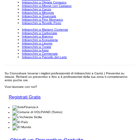
Imbianchini a Olgiate Comasco
Imbianchini a Albese con Cassano
Imbianchini a Canzo
Imbianchini a Minoprio
Imbianchini a Guanzate
Imbianchini a Fino Mornasco
Imbianchini a Rovello Porro
Imbianchini a Mariano Comense
Imbianchini a Carbonate
Imbianchini a Brienno
Imbianchini a Acquaseria
Imbianchini a Lipomo
Imbianchini a Turate
Imbianchini a Asso
Imbianchini a Cermenate
Imbianchini a Pianello del Lario
Su Cronoshare troverai i migliori professionisti di Imbianchini a Cantù | Preventivi su
misura. Richiedi un preventivo e fino a 4 professionisti della tua zona ti contatteranno
entro poche ore.
Vuoi lavorare con noi?
Registrati Gratis