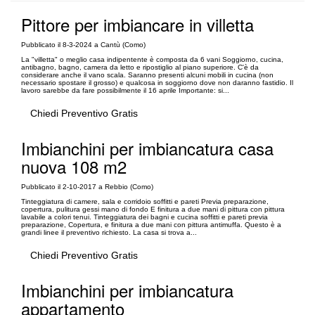
Pittore per imbiancare in villetta
Pubblicato il 8-3-2024 a Cantù (Como)
La "villetta" o meglio casa indipentente è composta da 6 vani Soggiorno, cucina,
antibagno, bagno, camera da letto e ripostiglio al piano superiore. C'è da
considerare anche il vano scala. Saranno presenti alcuni mobili in cucina (non
necessario spostare il grosso) e qualcosa in soggiorno dove non daranno fastidio. Il
lavoro sarebbe da fare possibilmente il 16 aprile Importante: si...
Chiedi Preventivo Gratis
Imbianchini per imbiancatura casa
nuova 108 m2
Pubblicato il 2-10-2017 a Rebbio (Como)
Tinteggiatura di camere, sala e corridoio soffitti e pareti Previa preparazione,
copertura, pulitura gessi mano di fondo E finitura a due mani di pittura con pittura
lavabile a colori tenui. Tinteggiatura dei bagni e cucina soffitti e pareti previa
preparazione, Copertura, e finitura a due mani con pittura antimuffa. Questo è a
grandi linee il preventivo richiesto. La casa si trova a...
Chiedi Preventivo Gratis
Imbianchini per imbiancatura
appartamento