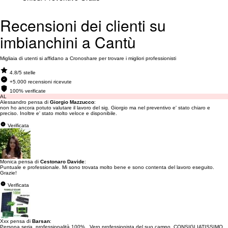
Recensioni dei clienti su
imbianchini a Cantù
Migliaia di utenti si affidano a Cronoshare per trovare i migliori professionisti
4.8/5 stelle
+5.000 recensioni ricevute
100% verificate
AL
Alessandro pensa di
Giorgio Mazzucco
:
non ho ancora potuto valutare il lavoro del sig. Giorgio ma nel preventivo e' stato chiaro e
preciso. Inoltre e' stato molto veloce e disponibile.
Verificata
Monica pensa di
Cestonaro Davide
:
Puntuale e professionale. Mi sono trovata molto bene e sono contenta del lavoro eseguito.
Grazie!
Verificata
Xxx pensa di
Barsan
:
Persona seria, professionalità 100% , Vero professionista del suo campo, CONSIGLIATISSIMO