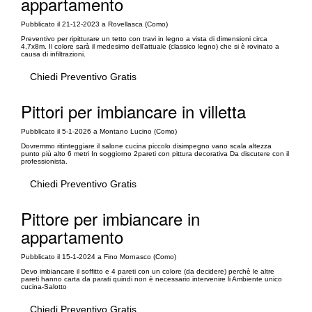
appartamento
Pubblicato il 21-12-2023 a Rovellasca (Como)
Preventivo per ripitturare un tetto con travi in legno a vista di dimensioni circa
4,7x8m. Il colore sarà il medesimo dell'attuale (classico legno) che si è rovinato a
causa di infiltrazioni.
Chiedi Preventivo Gratis
Pittori per imbiancare in villetta
Pubblicato il 5-1-2026 a Montano Lucino (Como)
Dovremmo ritinteggiare il salone cucina piccolo disimpegno vano scala altezza
punto più alto 6 metri In soggiorno 2pareti con pittura decorativa Da discutere con il
professionista.
Chiedi Preventivo Gratis
Pittore per imbiancare in
appartamento
Pubblicato il 15-1-2024 a Fino Mornasco (Como)
Devo imbiancare il soffitto e 4 pareti con un colore (da decidere) perchè le altre
pareti hanno carta da parati quindi non è necessario intervenire li Ambiente unico
cucina-Salotto
Chiedi Preventivo Gratis