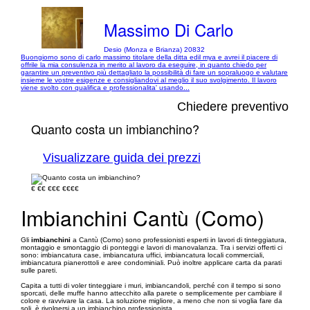
Massimo Di Carlo
Desio (Monza e Brianza) 20832
Buongiorno sono di carlo massimo titolare della ditta edil mya e avrei il piacere di
offrile la mia consulenza in merito al lavoro da eseguire, in quanto chiedo per
garantire un preventivo più dettagliato la possibilità di fare un sopraluogo e valutare
insieme le vostre esigenze e consigliandovi al meglio il suo svolgimento. Il lavoro
viene svolto con qualifica e professionalita' usando...
Chiedere preventivo
Quanto costa un imbianchino?
Visualizzare guida dei prezzi
€
€€
€€€
€€€€
Imbianchini Cantù (Como)
Gli
imbianchini
a Cantù (Como) sono professionisti esperti in lavori di tinteggiatura,
montaggio e smontaggio di ponteggi e lavori di manovalanza. Tra i servizi offerti ci
sono: imbiancatura case, imbiancatura uffici, imbiancatura locali commerciali,
imbiancatura pianerottoli e aree condominiali. Può inoltre applicare carta da parati
sulle pareti.
Capita a tutti di voler tinteggiare i muri, imbiancandoli, perché con il tempo si sono
sporcati, delle muffe hanno attecchito alla parete o semplicemente per cambiare il
colore e ravvivare la casa. La soluzione migliore, a meno che non si voglia fare da
soli, è rivolgersi a un imbianchino professionista.