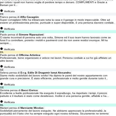
per coloro i quali non hanno voglia di perdere tempo e denaro. COMPLIMENTI e Grazie a
Barsan per il...
Verificata
FR
Franco pensa di
Alfio Cavagnin
:
Super consigliato! Alfio ha imbiancato tutta la casa e il garage in modo impeccabile. Oltre ad
essere un professionista preciso, puntuale e super disponibile, è una persona davvero cordiale.
Verificata
PM
Paolo pensa di
Simone Riparazioni
:
Ci siamo incontrati di persona solo una volta, Simone ed il suo team hanno lavorato come se
fossi lì a controllare, protetto i mobili e pavimenti così da non avere residui ovunque. Mi ha
sempre...
Verificata
PA
Paolo pensa di
Officina Artistica
:
Professionale, bene organizzato e veloce nei lavori. Persona cordiale a cui ho già affidato un
altro lavoro
Verificata
SE
Selena pensa di
D.r.g. Edile Di Dragomir Ionut Alexandru
:
Siamo molto soddisfatti del lavoro svolto! Ha dipinto le pareti del nostro appartamento con
grande cura e precisione. È stato efficiente, professionale e molto gentile durante tutto il...
Verificata
GE
Gemma pensa di
Bocci Enrico
:
Eccellente a livello professionale Ha eseguito il sopralluogo, ha rispettato i tempi, il prezzo
pattuito e il risultato è stato come desideravo. Inoltre è una persona gentile, affabile e ha...
Verificata
ML
Mariani pensa di
Marciante Micolas
:
Soddisfatti pienamente del lavoro eseguito. Ne abbiamo apprezzato la professionalità ,la
puntualità ed il fatto che ha sempre eseguito ogni nostra richiesta. Sicuramente ne terremo