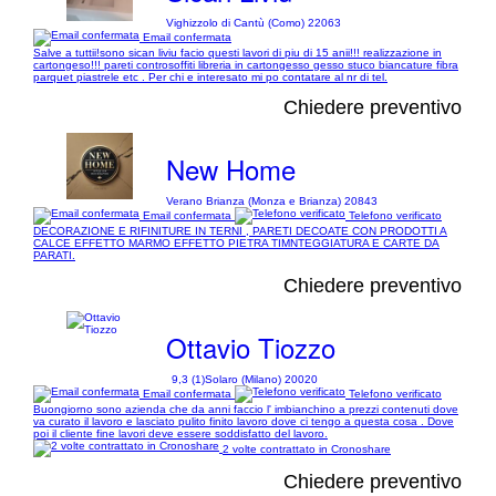
Vighizzolo di Cantù (Como) 22063
Email confermata
Salve a tuttii!sono sican liviu facio questi lavori di piu di 15 anii!!! realizzazione in
cartongeso!!! pareti controsoffiti libreria in cartongesso gesso stuco biancature fibra
parquet piastrele etc . Per chi e interesato mi po contatare al nr di tel.
Chiedere preventivo
New Home
Verano Brianza (Monza e Brianza) 20843
Email confermata
Telefono verificato
DECORAZIONE E RIFINITURE IN TERNI , PARETI DECOATE CON PRODOTTI A
CALCE EFFETTO MARMO EFFETTO PIETRA TIMNTEGGIATURA E CARTE DA
PARATI.
Chiedere preventivo
Ottavio Tiozzo
9,3 (1)
Solaro (Milano) 20020
Email confermata
Telefono verificato
Buongiorno sono azienda che da anni faccio l' imbianchino a prezzi contenuti dove
va curato il lavoro e lasciato pulito finito lavoro dove ci tengo a questa cosa . Dove
poi il cliente fine lavori deve essere soddisfatto del lavoro.
2 volte contrattato in Cronoshare
Chiedere preventivo