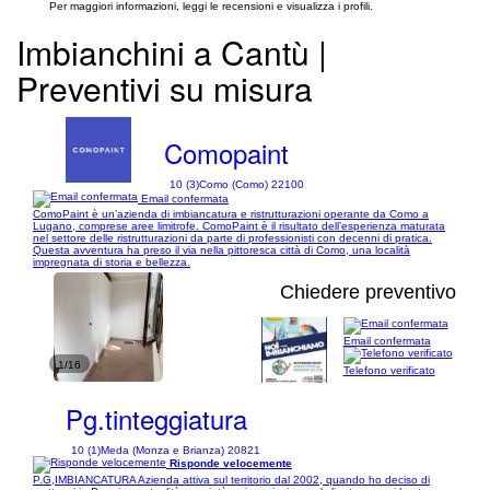
Per maggiori informazioni, leggi le recensioni e visualizza i profili.
Imbianchini a Cantù |
Preventivi su misura
Comopaint
10 (3)
Como (Como) 22100
Email confermata
ComoPaint è un’azienda di imbiancatura e ristrutturazioni operante da Como a
Lugano, comprese aree limitrofe. ComoPaint è il risultato dell’esperienza maturata
nel settore delle ristrutturazioni da parte di professionisti con decenni di pratica.
Questa avventura ha preso il via nella pittoresca città di Como, una località
impregnata di storia e bellezza.
Chiedere preventivo
Email confermata
1/16
Telefono verificato
Pg.tinteggiatura
10 (1)
Meda (Monza e Brianza) 20821
Risponde velocemente
P.G,IMBIANCATURA Azienda attiva sul territorio dal 2002, quando ho deciso di