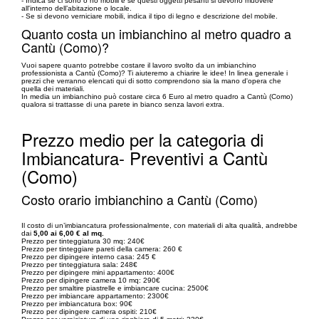
- Indica se ci sono o no mobili e se questi oggetti pesanti si devono muovere
all'interno dell’abitazione o locale.
- Se si devono verniciare mobili, indica il tipo di legno e descrizione del mobile.
Quanto costa un imbianchino al metro quadro a
Cantù (Como)?
Vuoi sapere quanto potrebbe costare il lavoro svolto da un imbianchino
professionista a Cantù (Como)? Ti aiuteremo a chiarire le idee! In linea generale i
prezzi che verranno elencati qui di sotto comprendono sia la mano d'opera che
quella dei materiali.
In media un imbianchino può costare circa 6 Euro al metro quadro a Cantù (Como)
qualora si trattasse di una parete in bianco senza lavori extra.
Prezzo medio per la categoria di
Imbiancatura- Preventivi a Cantù
(Como)
Costo orario imbianchino a Cantù (Como)
Il costo di un’imbiancatura professionalmente, con materiali di alta qualità, andrebbe
dai
5,00 ai 6,00 € al mq.
Prezzo per tinteggiatura 30 mq: 240€
Prezzo per tinteggiare pareti della camera: 260 €
Prezzo per dipingere interno casa: 245 €
Prezzo per tinteggiatura sala: 248€
Prezzo per dipingere mini appartamento: 400€
Prezzo per dipingere camera 10 mq: 290€
Prezzo per smaltire piastrelle e imbiancare cucina: 2500€
Prezzo per imbiancare appartamento: 2300€
Prezzo per imbiancatura box: 90€
Prezzo per dipingere camera ospiti: 210€