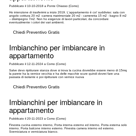
Pubblicato il 10-10-2018 a Ponte Chiasso (Como)
Ho intenzione di trasferirmi a inizio 2019. L'appartamento è coi' suddiviso: sala con
angolo cotttura 20 m2 -camera matrimoniale 20 m2 - cameretta 15 m2 - bagno 8 m2
-- disimpegno 7m2. Non ho esigenze di lavori particolari, da concordare
eventualmente i colori dei vari ambienti.
Chiedi Preventivo Gratis
Imbianchino per imbiancare in
appartamento
Pubblicato il 12-11-2024 a Como (Como)
Salve devo ripitturare stanza dove si trova la cucina dovrebbe essere meno di 15mq
la parete ha la vernice vecchia e ha delle macchie scure quindi dovrei fare una
passata di isolante e poi ripitturare con vernice nuova
Chiedi Preventivo Gratis
Imbianchini per imbiancare in
appartamento
Pubblicato il 20-11-2023 a Como (Como)
Finestra cucina esterno interno, Porta interna esterno ed interno. Porta esterna solo
interno. Porta balcone interno esterno. Finestra camera interno ed esterno.
Sverniciatura e verniciatura bianco.