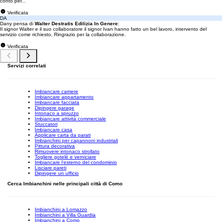
conto per...
Verificata
DA
Dany pensa di
Walter Destratis Edilizia In Genere
:
Il signor Walter e il suo collaboratore il signor Ivan hanno fatto un bel lavoro, intervento del
servizio come richiesto, Ringrazio per la collaborazione.
Verificata
Servizi correlati
Imbiancare camere
Imbiancare appartamento
Imbiancare facciata
Dipingere garage
Intonaco a spruzzo
Imbiancare attività commerciale
Stuccatori
Imbiancare casa
Applicare carta da parati
Imbianchini per capannoni industriali
Pittura decorativa
Rimuovere intonaco strollato
Togliere gotelè e verniciare
Imbiancare l'esterno del condominio
Lisciare pareti
Dipingere un ufficio
Cerca Imbianchini nelle principali città di Como
Imbianchini a Lomazzo
Imbianchini a Villa Guardia
Imbianchini a Como