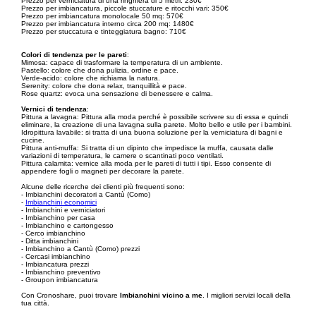
Prezzo per verniciatura di una ringhiera di 5 metri: 230€
Prezzo per imbiancatura, piccole stuccature e ritocchi vari: 350€
Prezzo per imbiancatura monolocale 50 mq: 570€
Prezzo per imbiancatura interno circa 200 mq: 1480€
Prezzo per stuccatura e tinteggiatura bagno: 710€
Colori di tendenza per le pareti
:
Mimosa: capace di trasformare la temperatura di un ambiente.
Pastello: colore che dona pulizia, ordine e pace.
Verde-acido: colore che richiama la natura.
Serenity: colore che dona relax, tranquillità e pace.
Rose quartz: evoca una sensazione di benessere e calma.
Vernici di tendenza
:
Pittura a lavagna: Pittura alla moda perché è possibile scrivere su di essa e quindi
eliminare, la creazione di una lavagna sulla parete. Molto bello e utile per i bambini.
Idropittura lavabile: si tratta di una buona soluzione per la verniciatura di bagni e
cucine.
Pittura anti-muffa: Si tratta di un dipinto che impedisce la muffa, causata dalle
variazioni di temperatura, le camere o scantinati poco ventilati.
Pittura calamita: vernice alla moda per le pareti di tutti i tipi. Esso consente di
appendere fogli o magneti per decorare la parete.
Alcune delle ricerche dei clienti più frequenti sono:
- Imbianchini decoratori a Cantù (Como)
-
Imbianchini economici
- Imbianchini e verniciatori
- Imbianchino per casa
- Imbianchino e cartongesso
- Cerco imbianchino
- Ditta imbianchini
- Imbianchino a Cantù (Como) prezzi
- Cercasi imbianchino
- Imbiancatura prezzi
- Imbianchino preventivo
- Groupon imbiancatura
Con Cronoshare, puoi trovare
Imbianchini vicino a me
. I migliori servizi locali della
tua città.