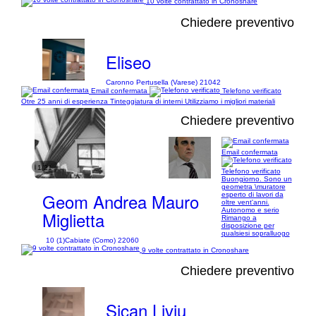
10 volte contrattato in Cronoshare
Chiedere preventivo
Eliseo
Caronno Pertusella (Varese) 21042
Email confermata
Telefono verificato
Otre 25 anni di esperienza Tinteggiatura di interni Utilizziamo i migliori materiali
Chiedere preventivo
Email confermata
1/21
Telefono verificato
Buongiorno. Sono un
geometra \muratore
Geom Andrea Mauro
esperto di lavori da
oltre vent'anni.
Autonomo e serio
Miglietta
Rimango a
disposizione per
qualsiesi sopralluogo
10 (1)
Cabiate (Como) 22060
9 volte contrattato in Cronoshare
Chiedere preventivo
Sican Liviu