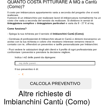
QUANTO COSTA PITTURARE A MQ a Cantù
(Como)?
Il costo per imbiancatura appartamento varia a seconda del progetto che si vorrà
realizzare.
Il prezzo di un imbianchino per realizzare lavori di imbiancatura normalmente ha un
costo che varia a seconda del servizio da realizzare. Si dividono in servizi di
tinteggiatura semplice
o
tinteggiature particolari
e varia da 8 - 27 € al mq.
Come funziona?
- Spiega la tua richiesta per il servizio di
Imbianchini Cantù (Como)
.
- Centinaia di professionisti di Imbianchini situati in Cantù e dintorni riceveranno un
avviso con la tua richiesta e coloro che mostrano interesse verranno messi in
contatto con te, offrendoti un preventivo e tariffe personalizzate per Imbianchini.
- Puoi vedere le valutazioni degli altri clienti e il profilo di ogni professionista per
confrontare i preventivi e prendere la decisione migliore.
Indica i m2 delle pareti da dipingere:
Il tuo preventivo è di:
– €
Altre richieste di
Imbianchini Cantù (Como)