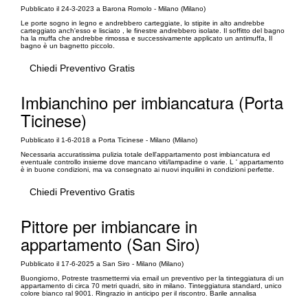
Pubblicato il 24-3-2023 a Barona Romolo - Milano (Milano)
Le porte sogno in legno e andrebbero carteggiate, lo stipite in alto andrebbe
carteggiato anch'esso e lisciato , le finestre andrebbero isolate. Il soffitto del bagno
ha la muffa che andrebbe rimossa e successivamente applicato un antimuffa, Il
bagno è un bagnetto piccolo.
Chiedi Preventivo Gratis
Imbianchino per imbiancatura (Porta
Ticinese)
Pubblicato il 1-6-2018 a Porta Ticinese - Milano (Milano)
Necessaria accuratissima pulizia totale dell'appartamento post imbiancatura ed
eventuale controllo insieme dove mancano viti/lampadine o varie. L ' appartamento
è in buone condizioni, ma va consegnato ai nuovi inquilini in condizioni perfette.
Chiedi Preventivo Gratis
Pittore per imbiancare in
appartamento (San Siro)
Pubblicato il 17-6-2025 a San Siro - Milano (Milano)
Buongiorno, Potreste trasmettermi via email un preventivo per la tinteggiatura di un
appartamento di circa 70 metri quadri, sito in milano. Tinteggiatura standard, unico
colore bianco ral 9001. Ringrazio in anticipo per il riscontro. Barile annalisa