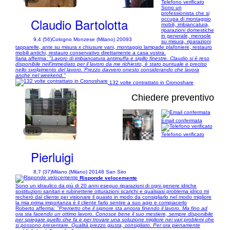
Telefono verificato
Sono un
professionista che si
Claudio Bartolotta
occupa di montaggio
mobili, imbiancatura,
riparazioni domestiche
in generale, mensole
9,4 (56)
Cologno Monzese (Milano) 20093
su misura, riparazioni
tapparelle, ante su misura x chiusure vani, montaggio lampade plafoniere, restauro
mobili antichi, restauro conservativo direttamente a casa vostra.
Ilaria afferma:
"Lavoro di imbiancatura antimuffa e sigillo finestre. Claudio si è reso
disponibile nell’immediato per il lavoro da me richiesto, è stato puntuale e preciso
nello svolgimento del lavoro. Prezzo davvero onesto considerando che lavora
anche nel weekend."
132 volte contrattato in Cronoshare
Chiedere preventivo
Email confermata
1/14
Telefono verificato
Pierluigi
8,7 (37)
Milano (Milano) 20148 San Siro
Risponde velocemente
Sono un idraulico da più di 20 anni eseguo riparazioni di ogni genere idriche
sostituzioni sanitari e rubinetterie otturazioni scarichi e qualsiasi problema idrico mi
recherò dal cliente per visionare il guasto in modo da consigliarlo nel modo migliore
la mia prima importanza è il cliente farlo sentire a suo agio e compiacerlo
Roberto afferma:
"Premetto che il signore sta ancora finendo il lavoro. Ma fino ad
ora sta facendo un ottimo lavoro. Conosce bene il suo mestiere, sempre disponibile
per spiegare quello che fa e per trovare una soluzione migliore nei vari problemi che
si possono presentare. Qualità prezzo giusta, consigliato. Per ora pienamente