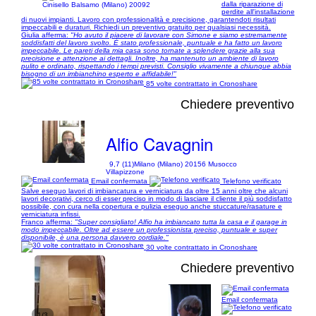
dalla riparazione di
Cinisello Balsamo (Milano) 20092
perdite all'installazione
di nuovi impianti. Lavoro con professionalità e precisione, garantendoti risultati
impeccabili e duraturi. Richiedi un preventivo gratuito per qualsiasi necessità.
Giulia afferma:
"Ho avuto il piacere di lavorare con Simone e siamo estremamente
soddisfatti del lavoro svolto. È stato professionale, puntuale e ha fatto un lavoro
impeccabile. Le pareti della mia casa sono tornate a splendere grazie alla sua
precisione e attenzione ai dettagli. Inoltre, ha mantenuto un ambiente di lavoro
pulito e ordinato, rispettando i tempi previsti. Consiglio vivamente a chiunque abbia
bisogno di un imbianchino esperto e affidabile!"
85 volte contrattato in Cronoshare
Chiedere preventivo
Alfio Cavagnin
9,7 (11)
Milano (Milano) 20156 Musocco
Villapizzone
Email confermata
Telefono verificato
Salve eseguo lavori di imbiancatura e verniciatura da oltre 15 anni oltre che alcuni
lavori decorativi, cerco di esser preciso in modo di lasciare il cliente il più soddisfatto
possibile, con cura nella copertura e pulizia eseguo anche stuccature/rasature e
verniciatura infissi.
Franco afferma:
"Super consigliato! Alfio ha imbiancato tutta la casa e il garage in
modo impeccabile. Oltre ad essere un professionista preciso, puntuale e super
disponibile, è una persona davvero cordiale."
30 volte contrattato in Cronoshare
Chiedere preventivo
Email confermata
1/3