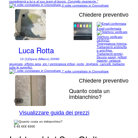
complimenti a lui e al suo team di lavoro. Consiglio vivamente."
4 volte contrattato in Cronoshare
Chiedere preventivo
Email confermata
1/56
Telefono verificato
SERVIZI:
Tinteggiatura Interna,
Luca Rotta
Trattamenti antimuffa
e anti Alga.
Trattamenti termici,
Decoro pareti, (effetti
10 (1)
Opera (Milano) 20090
materici, velature,
spugnato, effetto seta, etc.) verniciatura infissi, porte, ringhiere, cancelli. trattiamo
tutte le superfici.
7 volte contrattato in Cronoshare
Chiedere preventivo
Quanto costa un
imbianchino?
1/9
Visualizzare guida dei prezzi
€
€€
€€€
€€€€