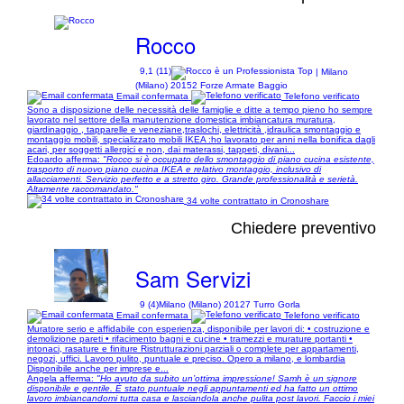
Rocco
9,1 (11)
| Milano
(Milano) 20152 Forze Armate Baggio
Email confermata
Telefono verificato
Sono a disposizione delle necessità delle famiglie e ditte a tempo pieno ho sempre
lavorato nel settore della manutenzione domestica imbiancatura muratura,
giardinaggio , tapparelle e veneziane,traslochi, elettricità ,idraulica smontaggio e
montaggio mobili, specializzato mobili IKEA :ho lavorato per anni nella bonifica dagli
acari, per soggetti allergici e non, dai materassi, tappeti, divani...
Edoardo afferma:
"Rocco si è occupato dello smontaggio di piano cucina esistente,
trasporto di nuovo piano cucina IKEA e relativo montaggio, inclusivo di
allacciamenti. Servizio perfetto e a stretto giro. Grande professionalità e serietà.
Altamente raccomandato."
34 volte contrattato in Cronoshare
Chiedere preventivo
Sam Servizi
9 (4)
Milano (Milano) 20127 Turro Gorla
Email confermata
Telefono verificato
Muratore serio e affidabile con esperienza, disponibile per lavori di: • costruzione e
demolizione pareti • rifacimento bagni e cucine • tramezzi e murature portanti •
intonaci, rasature e finiture Ristrutturazioni parziali o complete per appartamenti,
negozi, uffici. Lavoro pulito, puntuale e preciso. Opero a milano, e lombardia
Disponibile anche per imprese e...
Angela afferma:
"Ho avuto da subito un’ottima impressione! Samh è un signore
disponibile e gentile. È stato puntuale negli appuntamenti ed ha fatto un ottimo
lavoro imbiancandomi tutta casa e lasciandola anche pulita post lavori. Faccio i miei