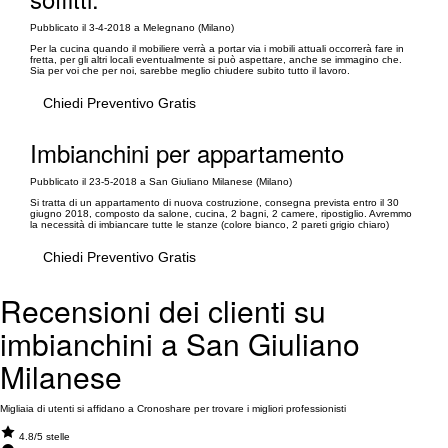
Pubblicato il 3-4-2018 a Melegnano (Milano)
Per la cucina quando il mobiliere verrà a portar via i mobili attuali occorrerà fare in
fretta, per gli altri locali eventualmente si può aspettare, anche se immagino che.
Sia per voi che per noi, sarebbe meglio chiudere subito tutto il lavoro.
Chiedi Preventivo Gratis
Imbianchini per appartamento
Pubblicato il 23-5-2018 a San Giuliano Milanese (Milano)
Si tratta di un appartamento di nuova costruzione, consegna prevista entro il 30
giugno 2018, composto da salone, cucina, 2 bagni, 2 camere, ripostiglio. Avremmo
la necessità di imbiancare tutte le stanze (colore bianco, 2 pareti grigio chiaro)
Chiedi Preventivo Gratis
Recensioni dei clienti su
imbianchini a San Giuliano
Milanese
Migliaia di utenti si affidano a Cronoshare per trovare i migliori professionisti
4.8/5 stelle