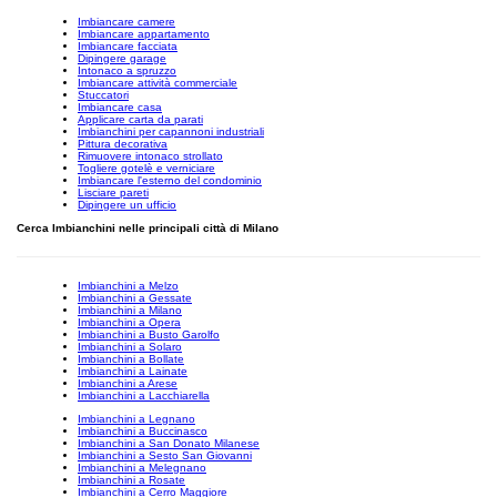
Imbiancare camere
Imbiancare appartamento
Imbiancare facciata
Dipingere garage
Intonaco a spruzzo
Imbiancare attività commerciale
Stuccatori
Imbiancare casa
Applicare carta da parati
Imbianchini per capannoni industriali
Pittura decorativa
Rimuovere intonaco strollato
Togliere gotelè e verniciare
Imbiancare l'esterno del condominio
Lisciare pareti
Dipingere un ufficio
Cerca Imbianchini nelle principali città di Milano
Imbianchini a Melzo
Imbianchini a Gessate
Imbianchini a Milano
Imbianchini a Opera
Imbianchini a Busto Garolfo
Imbianchini a Solaro
Imbianchini a Bollate
Imbianchini a Lainate
Imbianchini a Arese
Imbianchini a Lacchiarella
Imbianchini a Legnano
Imbianchini a Buccinasco
Imbianchini a San Donato Milanese
Imbianchini a Sesto San Giovanni
Imbianchini a Melegnano
Imbianchini a Rosate
Imbianchini a Cerro Maggiore