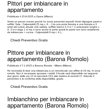
Pittori per imbiancare in
appartamento
Pubblicato il 15-9-2025 a Opera (Milano)
Vorrei un prezzo onesto perché ho avuto preventivi assurdi! Vorrei dipingere pareti e
soffitti: Sala - Calpestabili 25 mq c. A. - ( ha una porta finestra e una finestra a 3
ante) del colore attuale cioè sabbia, soffitto bianco h 3 m + 2 anticamere lunghe c.
A. 3 m e larga 1 m ma ci sono anche le porte quindi le pareti non sono totalmente
da imbiancare + cucina - Calpestabili 9 mq c. A.)...
Chiedi Preventivo Gratis
Pittore per imbiancare in
appartamento (Barona Romolo)
Pubblicato il 7-1-2025 a Barona Romolo - Milano (Milano)
Ho necessità di dare una imbiancata a un monolocale uso affitto di 19 mq. In zona
romolo. Non è necessario spostare i mobili. Il locale sarà disponibile nei seguenti
due giorni: dalle ore 12 di mercoledi 15/1 alla mattina di venerdi 17. Attendo il
preventivo e la conferma della disponibilità, grazie.
Chiedi Preventivo Gratis
Imbianchino per imbiancare in
appartamento (Barona Romolo)