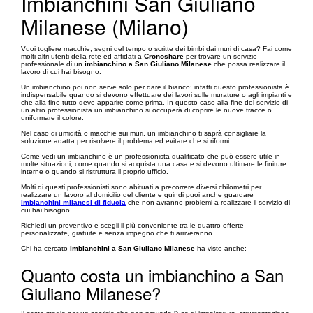
Imbianchini San Giuliano
Milanese (Milano)
Vuoi togliere macchie, segni del tempo o scritte dei bimbi dai muri di casa? Fai come
molti altri utenti della rete ed affidati a
Cronoshare
per trovare un servizio
professionale di un
imbianchino a San Giuliano Milanese
che possa realizzare il
lavoro di cui hai bisogno.
Un imbianchino poi non serve solo per dare il bianco: infatti questo professionista è
indispensabile quando si devono effettuare dei lavori sulle murature o agli impianti e
che alla fine tutto deve apparire come prima. In questo caso alla fine del servizio di
un altro professionista un imbianchino si occuperà di coprire le nuove tracce o
uniformare il colore.
Nel caso di umidità o macchie sui muri, un imbianchino ti saprà consigliare la
soluzione adatta per risolvere il problema ed evitare che si riformi.
Come vedi un imbianchino è un professionista qualificato che può essere utile in
molte situazioni, come quando si acquista una casa e si devono ultimare le finiture
interne o quando si ristruttura il proprio ufficio.
Molti di questi professionisti sono abituati a precorrere diversi chilometri per
realizzare un lavoro al domicilio del cliente e quindi puoi anche guardare
imbianchini milanesi di fiducia
che non avranno problemi a realizzare il servizio di
cui hai bisogno.
Richiedi un preventivo e scegli il più conveniente tra le quattro offerte
personalizzate, gratuite e senza impegno che ti arriveranno.
Chi ha cercato
imbianchini a San Giuliano Milanese
ha visto anche:
Quanto costa un imbianchino a San
Giuliano Milanese?