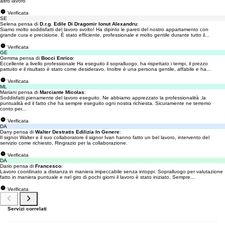
altro lavoro
Verificata
SE
Selena pensa di
D.r.g. Edile Di Dragomir Ionut Alexandru
:
Siamo molto soddisfatti del lavoro svolto! Ha dipinto le pareti del nostro appartamento con
grande cura e precisione. È stato efficiente, professionale e molto gentile durante tutto il...
Verificata
GE
Gemma pensa di
Bocci Enrico
:
Eccellente a livello professionale Ha eseguito il sopralluogo, ha rispettato i tempi, il prezzo
pattuito e il risultato è stato come desideravo. Inoltre è una persona gentile, affabile e ha...
Verificata
ML
Mariani pensa di
Marciante Micolas
:
Soddisfatti pienamente del lavoro eseguito. Ne abbiamo apprezzato la professionalità ,la
puntualità ed il fatto che ha sempre eseguito ogni nostra richiesta. Sicuramente ne terremo
conto per...
Verificata
DA
Dany pensa di
Walter Destratis Edilizia In Genere
:
Il signor Walter e il suo collaboratore il signor Ivan hanno fatto un bel lavoro, intervento del
servizio come richiesto, Ringrazio per la collaborazione.
Verificata
DA
Dario pensa di
Francesco
:
Lavoro coordinato a distanza in maniera impeccabile senza intoppi. Sopralluogo per valutazione
fatto in maniera puntuale e nel giro di pochi giorni il lavoro è stato iniziato. Sempre...
Verificata
Servizi correlati