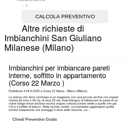
– €
Altre richieste di
Imbianchini San Giuliano
Milanese (Milano)
Imbianchini per imbiancare pareti
interne, soffitto in appartamento
(Corso 22 Marzo )
Pubblicato il 28-5-2020 a Corso 22 Marzo - Milano (Milano)
La stanza che devo verniciare è un soggiorno con una piccola nicchia con angolo
cottura (di circa 1,90 m), di circa 25 mq. Avrei bisogno di imbiancare le pareti di un
colore beige tenue (inclusa nicchia angolo cottura) (colore simile a quello che già
c'è) e il soffitto di bianco. Nella nicchia, inoltre, occorrerebbe aggiungere quella
vernice trasparente che protegge il muro dalle macchie. La...
Chiedi Preventivo Gratis