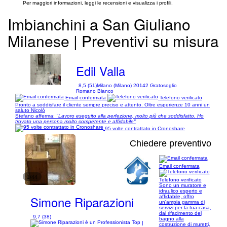
Per maggiori informazioni, leggi le recensioni e visualizza i profili.
Imbianchini a San Giuliano
Milanese | Preventivi su misura
Edil Valla
8,5 (51)
Milano (Milano) 20142 Gratosoglio
Romano Bianco
Email confermata
Telefono verificato
Pronto a soddisfare il cliente sempre preciso e attento. Oltre esperienze 10 anni un
saluto Nicolò
Stefano afferma:
"Lavoro eseguito alla perfezione, molto più che soddisfatto. Ho
trovato una persona molto competente e affidabile"
95 volte contrattato in Cronoshare
Chiedere preventivo
Email confermata
1/44
Telefono verificato
Sono un muratore e
idraulico esperto e
Simone Riparazioni
affidabile, offro
un'ampia gamma di
servizi per la tua casa,
dal rifacimento del
9,7 (38)
bagno alla
|
costruzione di muretti,