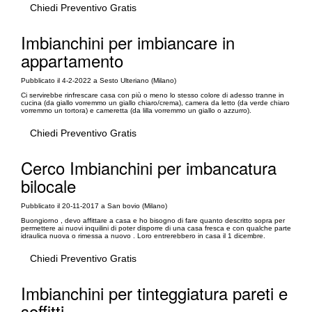
Chiedi Preventivo Gratis
Imbianchini per imbiancare in
appartamento
Pubblicato il 4-2-2022 a Sesto Ulteriano (Milano)
Ci servirebbe rinfrescare casa con più o meno lo stesso colore di adesso tranne in
cucina (da giallo vorremmo un giallo chiaro/crema), camera da letto (da verde chiaro
vorremmo un tortora) e cameretta (da lilla vorremmo un giallo o azzurro).
Chiedi Preventivo Gratis
Cerco Imbianchini per imbancatura
bilocale
Pubblicato il 20-11-2017 a San bovio (Milano)
Buongiorno , devo affittare a casa e ho bisogno di fare quanto descritto sopra per
permettere ai nuovi inquilini di poter disporre di una casa fresca e con qualche parte
idraulica nuova o rimessa a nuovo . Loro entrerebbero in casa il 1 dicembre.
Chiedi Preventivo Gratis
Imbianchini per tinteggiatura pareti e
soffitti.