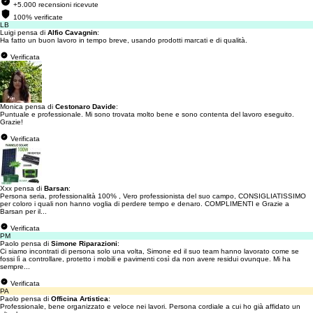
+5.000 recensioni ricevute
100% verificate
LB
Luigi pensa di
Alfio Cavagnin
:
Ha fatto un buon lavoro in tempo breve, usando prodotti marcati e di qualità.
Verificata
Monica pensa di
Cestonaro Davide
:
Puntuale e professionale. Mi sono trovata molto bene e sono contenta del lavoro eseguito.
Grazie!
Verificata
Xxx pensa di
Barsan
:
Persona seria, professionalità 100% , Vero professionista del suo campo, CONSIGLIATISSIMO
per coloro i quali non hanno voglia di perdere tempo e denaro. COMPLIMENTI e Grazie a
Barsan per il...
Verificata
PM
Paolo pensa di
Simone Riparazioni
:
Ci siamo incontrati di persona solo una volta, Simone ed il suo team hanno lavorato come se
fossi lì a controllare, protetto i mobili e pavimenti così da non avere residui ovunque. Mi ha
sempre...
Verificata
PA
Paolo pensa di
Officina Artistica
:
Professionale, bene organizzato e veloce nei lavori. Persona cordiale a cui ho già affidato un