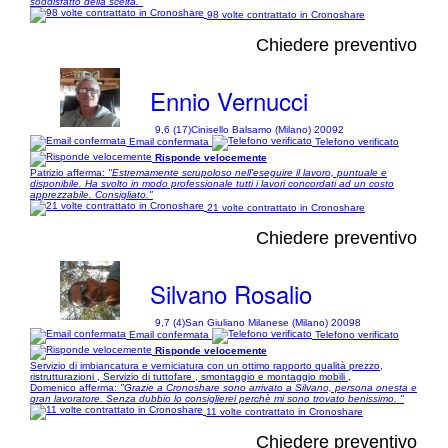
soddisfatto della scelta."
98 volte contrattato in Cronoshare
Chiedere preventivo
Ennio Vernucci
9,6 (17)
Cinisello Balsamo (Milano) 20092
Email confermata
Telefono verificato
Risponde velocemente
Patrizio afferma:
"Estremamente scrupoloso nell'eseguire il lavoro, puntuale e
disponibile. Ha svolto in modo professionale tutti i lavori concordati ad un costo
apprezzabile. Consigliato."
21 volte contrattato in Cronoshare
Chiedere preventivo
Silvano Rosalio
9,7 (4)
San Giuliano Milanese (Milano) 20098
Email confermata
Telefono verificato
Risponde velocemente
Servizio di imbiancatura e verniciatura con un ottimo rapporto qualità prezzo,
ristrutturazioni , Servizio di tuttofare , smontaggio e montaggio mobili ,
Domenico afferma:
"Grazie a Cronoshare sono arrivato a Silvano, persona onesta e
gran lavoratore. Senza dubbio lo consiglierei perchè mi sono trovato benissimo. "
11 volte contrattato in Cronoshare
Chiedere preventivo