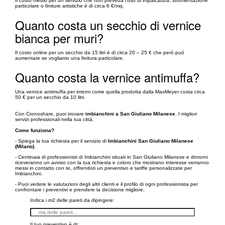
Il costo medio per un servizio che non preveda l’uso di impalcatura, strumentazione
particolare o finiture artistiche è di circa 6 €/mq.
Quanto costa un secchio di vernice
bianca per muri?
Il costo online per un secchio da 15 litri è di circa 20 – 25 € che però può
aumentare se vogliamo una finitura particolare.
Quanto costa la vernice antimuffa?
Una vernice antimuffa per interni come quella prodotta dalla MaxMeyer costa circa
50 € per un secchio da 10 litri.
Con Cronoshare, puoi trovare
imbianchini a San Giuliano Milanese
. I migliori
servizi professionali nella tua città.
Come funziona?
- Spiega la tua richiesta per il servizio di
Imbianchini San Giuliano Milanese
(Milano)
.
- Centinaia di professionisti di Imbianchini situati in San Giuliano Milanese e dintorni
riceveranno un avviso con la tua richiesta e coloro che mostrano interesse verranno
messi in contatto con te, offrendoti un preventivo e tariffe personalizzate per
Imbianchini.
- Puoi vedere le valutazioni degli altri clienti e il profilo di ogni professionista per
confrontare i preventivi e prendere la decisione migliore.
Indica i m2 delle pareti da dipingere:
Il tuo preventivo è di: