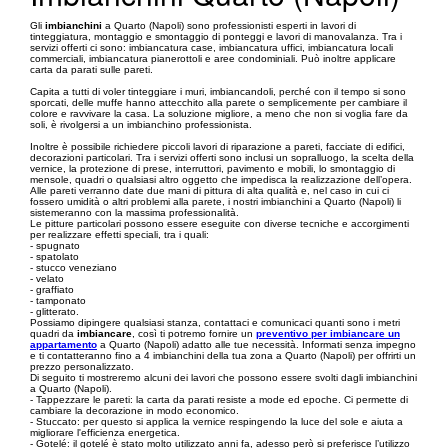
Gli
imbianchini
a Quarto (Napoli) sono professionisti esperti in lavori di
tinteggiatura, montaggio e smontaggio di ponteggi e lavori di manovalanza. Tra i
servizi offerti ci sono: imbiancatura case, imbiancatura uffici, imbiancatura locali
commerciali, imbiancatura pianerottoli e aree condominiali. Può inoltre applicare
carta da parati sulle pareti.
Capita a tutti di voler tinteggiare i muri, imbiancandoli, perché con il tempo si sono
sporcati, delle muffe hanno attecchito alla parete o semplicemente per cambiare il
colore e ravvivare la casa. La soluzione migliore, a meno che non si voglia fare da
soli, è rivolgersi a un imbianchino professionista.
Inoltre è possibile richiedere piccoli lavori di riparazione a pareti, facciate di edifici,
decorazioni particolari. Tra i servizi offerti sono inclusi un sopralluogo, la scelta della
vernice, la protezione di prese, interruttori, pavimento e mobili, lo smontaggio di
mensole, quadri o qualsiasi altro oggetto che impedisca la realizzazione dell’opera.
Alle pareti verranno date due mani di pittura di alta qualità e, nel caso in cui ci
fossero umidità o altri problemi alla parete, i nostri imbianchini a Quarto (Napoli) li
sistemeranno con la massima professionalità.
Le pitture particolari possono essere eseguite con diverse tecniche e accorgimenti
per realizzare effetti speciali, tra i quali:
- spugnato
- spatolato
- stucco veneziano
- velato
- graffiato
- tamponato
- glitterato.
Possiamo dipingere qualsiasi stanza, contattaci e comunicaci quanti sono i metri
quadri da
imbiancare
, così ti potremo fornire un
preventivo per imbiancare un
appartamento
a Quarto (Napoli) adatto alle tue necessità. Informati senza impegno
e ti contatteranno fino a 4 imbianchini della tua zona a Quarto (Napoli) per offrirti un
prezzo personalizzato.
Di seguito ti mostreremo alcuni dei lavori che possono essere svolti dagli imbianchini
a Quarto (Napoli).
- Tappezzare le pareti: la carta da parati resiste a mode ed epoche. Ci permette di
cambiare la decorazione in modo economico.
- Stuccato: per questo si applica la vernice respingendo la luce del sole e aiuta a
migliorare l'efficienza energetica.
- Gotelé: il gotelé è stato molto utilizzato anni fa, adesso però si preferisce l’utilizzo