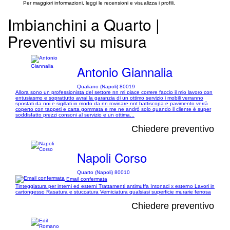
Per maggiori informazioni, leggi le recensioni e visualizza i profili.
Imbianchini a Quarto |
Preventivi su misura
Antonio Giannalia
Qualiano (Napoli) 80019
Allora sono un professionista del settore nn mi piace correre faccio il mio lavoro con
entusiasmo e soprattutto avrai la garanzia di un ottimo servizio i mobili verranno
spostati da noi e sigillati in modo da nn rovinare nnt battiscopa e pavimento verrà
coperto con tappeti e carta gommata e me ne andrò solo quando il cliente è super
soddisfatto prezzi consoni al servizio e un ottima...
Chiedere preventivo
Napoli Corso
Quarto (Napoli) 80010
Email confermata
Tinteggiatura per interni ed esterni Trattamenti antimuffa Intonaci x esterno Lavori in
cartongesso Rasatura e stuccatura Verniciatura qualsiasi superficie murarie ferrosa
Chiedere preventivo