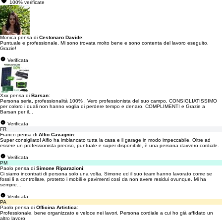
100% verificate
Monica pensa di
Cestonaro Davide
:
Puntuale e professionale. Mi sono trovata molto bene e sono contenta del lavoro eseguito.
Grazie!
Verificata
Xxx pensa di
Barsan
:
Persona seria, professionalità 100% , Vero professionista del suo campo, CONSIGLIATISSIMO
per coloro i quali non hanno voglia di perdere tempo e denaro. COMPLIMENTI e Grazie a
Barsan per il...
Verificata
FR
Franco pensa di
Alfio Cavagnin
:
Super consigliato! Alfio ha imbiancato tutta la casa e il garage in modo impeccabile. Oltre ad
essere un professionista preciso, puntuale e super disponibile, è una persona davvero cordiale.
Verificata
PM
Paolo pensa di
Simone Riparazioni
:
Ci siamo incontrati di persona solo una volta, Simone ed il suo team hanno lavorato come se
fossi lì a controllare, protetto i mobili e pavimenti così da non avere residui ovunque. Mi ha
sempre...
Verificata
PA
Paolo pensa di
Officina Artistica
:
Professionale, bene organizzato e veloce nei lavori. Persona cordiale a cui ho già affidato un
altro lavoro