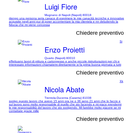
Luigi Fiore
Mugnano di Napoli (Napoli) 80018
ritengo una persona seria capace di esprimere le mie capacità tecniche e innovative
acquisite negli anni pur di poter accontentare la mia clientela e nn deludendo la
fiducia che mi viene concessa
Chiedere preventivo
Si
Enzo Proietti
Quarto (Napoli) 80010
effettuano lavori di pittura e cartongesso e anche piccole ristrutturazioni per chi e
interessato informazioni chiamatemi direttamente si fa prima buona giornata a tutti
Chiedere preventivo
Xk
Nicola Abate
Trentola-Ducenta (Caserta) 81038
svolgo questo lavoro che avevo 15 anni ora ne o 36 seno 21 anni che lo faccio e
sul lavoro sono molto responsabile di quello che sto facendo e mi piace prendermi
le mie responsabilità del lavoro che sto svolgendo. Mi farebbe molto piacere se mi
contattate grazie mille
Chiedere preventivo