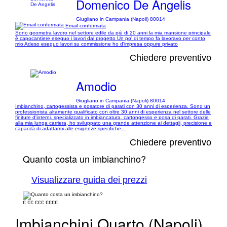
Domenico De Angelis
Giugliano in Campania (Napoli) 80014
Email confermata
Sono geometra lavoro nel settore edile da più di 20 anni la mia mansione principale
è capocantiere eseguo i lavori dal progetto Un po' di tempo fa lavoravo per conto
mio Adeso eseguo lavori su commissione ho d'impresa oppure privato
Chiedere preventivo
Amodio
Giugliano in Campania (Napoli) 80014
Imbianchino, cartogessista e posatore di parati con 30 anni di esperienza. Sono un
professionista altamente qualificato con oltre 30 anni di esperienza nel settore delle
finiture d'interni, specializzato in imbiancatura, cartongesso e posa di parati. Grazie
alla mia lunga carriera, ho sviluppato una grande attenzione ai dettagli, precisione e
capacità di adattarmi alle esigenze specifiche...
Chiedere preventivo
Quanto costa un imbianchino?
Visualizzare guida dei prezzi
€
€€
€€€
€€€€
Imbianchini Quarto (Napoli)