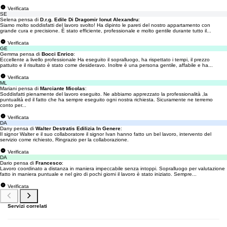
Verificata
SE
Selena pensa di
D.r.g. Edile Di Dragomir Ionut Alexandru
:
Siamo molto soddisfatti del lavoro svolto! Ha dipinto le pareti del nostro appartamento con
grande cura e precisione. È stato efficiente, professionale e molto gentile durante tutto il...
Verificata
GE
Gemma pensa di
Bocci Enrico
:
Eccellente a livello professionale Ha eseguito il sopralluogo, ha rispettato i tempi, il prezzo
pattuito e il risultato è stato come desideravo. Inoltre è una persona gentile, affabile e ha...
Verificata
ML
Mariani pensa di
Marciante Micolas
:
Soddisfatti pienamente del lavoro eseguito. Ne abbiamo apprezzato la professionalità ,la
puntualità ed il fatto che ha sempre eseguito ogni nostra richiesta. Sicuramente ne terremo
conto per...
Verificata
DA
Dany pensa di
Walter Destratis Edilizia In Genere
:
Il signor Walter e il suo collaboratore il signor Ivan hanno fatto un bel lavoro, intervento del
servizio come richiesto, Ringrazio per la collaborazione.
Verificata
DA
Dario pensa di
Francesco
:
Lavoro coordinato a distanza in maniera impeccabile senza intoppi. Sopralluogo per valutazione
fatto in maniera puntuale e nel giro di pochi giorni il lavoro è stato iniziato. Sempre...
Verificata
Servizi correlati