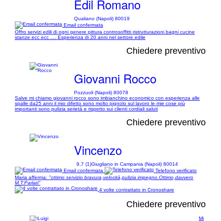
Edil Romano
Qualiano (Napoli) 80019
Email confermata
Offro servizi edili di ogni genere pittura controsoffitti ristrutturazioni bagni cucine
stanze ecc ecc .... Esperienza di 20 anni nel settore edile
Chiedere preventivo
Giovanni Rocco
Pozzuoli (Napoli) 80078
Salve mi chiamo giovanni rocco sono imbianchino economico con esperienza alle
spalle da25 anni il mio difetto sono molto pignolo sul lavoro le mie cose più
importanti sono pulizia serietà e rispetto sui clienti cordiali saluti
Chiedere preventivo
Vincenzo
9,7 (1)
Giugliano in Campania (Napoli) 80014
Email confermata
Telefono verificato
Maria afferma:
"ottimo servizio bravura,velocità,pulizia impegno.Ottimo,davvero
M.T.Parlati"
4 volte contrattato in Cronoshare
Chiedere preventivo
Mi