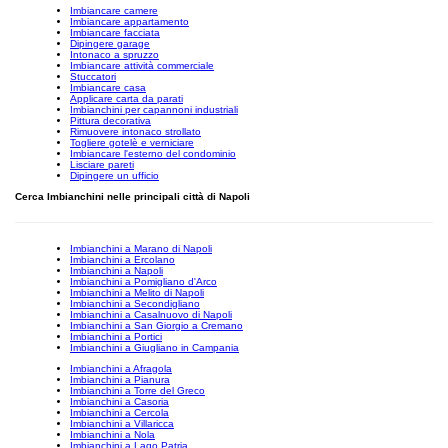
Imbiancare camere
Imbiancare appartamento
Imbiancare facciata
Dipingere garage
Intonaco a spruzzo
Imbiancare attività commerciale
Stuccatori
Imbiancare casa
Applicare carta da parati
Imbianchini per capannoni industriali
Pittura decorativa
Rimuovere intonaco strollato
Togliere gotelè e verniciare
Imbiancare l'esterno del condominio
Lisciare pareti
Dipingere un ufficio
Cerca Imbianchini nelle principali città di Napoli
Imbianchini a Marano di Napoli
Imbianchini a Ercolano
Imbianchini a Napoli
Imbianchini a Pomigliano d'Arco
Imbianchini a Melito di Napoli
Imbianchini a Secondigliano
Imbianchini a Casalnuovo di Napoli
Imbianchini a San Giorgio a Cremano
Imbianchini a Portici
Imbianchini a Giugliano in Campania
Imbianchini a Afragola
Imbianchini a Pianura
Imbianchini a Torre del Greco
Imbianchini a Casoria
Imbianchini a Cercola
Imbianchini a Villaricca
Imbianchini a Nola
Imbianchini a Lago Patria