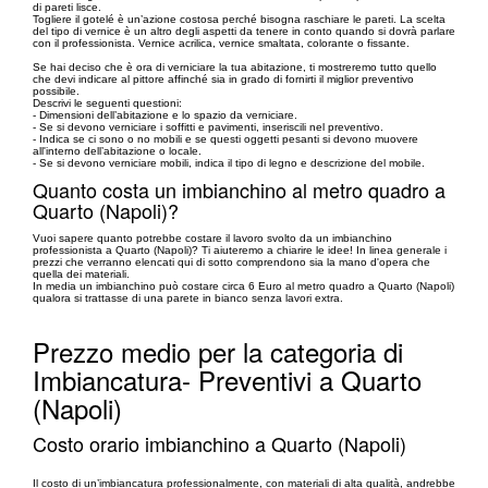
di pareti lisce.
Togliere il gotelé è un’azione costosa perché bisogna raschiare le pareti. La scelta
del tipo di vernice è un altro degli aspetti da tenere in conto quando si dovrà parlare
con il professionista. Vernice acrilica, vernice smaltata, colorante o fissante.
Se hai deciso che è ora di verniciare la tua abitazione, ti mostreremo tutto quello
che devi indicare al pittore affinché sia in grado di fornirti il miglior preventivo
possibile.
Descrivi le seguenti questioni:
- Dimensioni dell’abitazione e lo spazio da verniciare.
- Se si devono verniciare i soffitti e pavimenti, inseriscili nel preventivo.
- Indica se ci sono o no mobili e se questi oggetti pesanti si devono muovere
all'interno dell’abitazione o locale.
- Se si devono verniciare mobili, indica il tipo di legno e descrizione del mobile.
Quanto costa un imbianchino al metro quadro a
Quarto (Napoli)?
Vuoi sapere quanto potrebbe costare il lavoro svolto da un imbianchino
professionista a Quarto (Napoli)? Ti aiuteremo a chiarire le idee! In linea generale i
prezzi che verranno elencati qui di sotto comprendono sia la mano d'opera che
quella dei materiali.
In media un imbianchino può costare circa 6 Euro al metro quadro a Quarto (Napoli)
qualora si trattasse di una parete in bianco senza lavori extra.
Prezzo medio per la categoria di
Imbiancatura- Preventivi a Quarto
(Napoli)
Costo orario imbianchino a Quarto (Napoli)
Il costo di un’imbiancatura professionalmente, con materiali di alta qualità, andrebbe