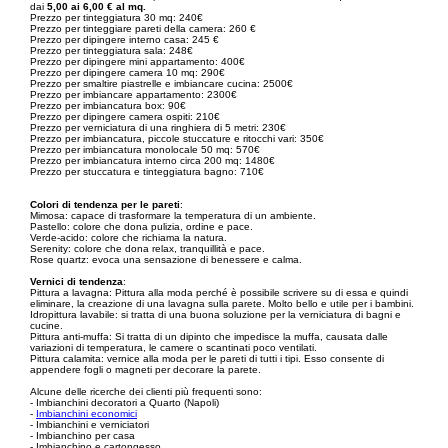
dai
5,00 ai 6,00 € al mq.
Prezzo per tinteggiatura 30 mq: 240€
Prezzo per tinteggiare pareti della camera: 260 €
Prezzo per dipingere interno casa: 245 €
Prezzo per tinteggiatura sala: 248€
Prezzo per dipingere mini appartamento: 400€
Prezzo per dipingere camera 10 mq: 290€
Prezzo per smaltire piastrelle e imbiancare cucina: 2500€
Prezzo per imbiancare appartamento: 2300€
Prezzo per imbiancatura box: 90€
Prezzo per dipingere camera ospiti: 210€
Prezzo per verniciatura di una ringhiera di 5 metri: 230€
Prezzo per imbiancatura, piccole stuccature e ritocchi vari: 350€
Prezzo per imbiancatura monolocale 50 mq: 570€
Prezzo per imbiancatura interno circa 200 mq: 1480€
Prezzo per stuccatura e tinteggiatura bagno: 710€
Colori di tendenza per le pareti
:
Mimosa: capace di trasformare la temperatura di un ambiente.
Pastello: colore che dona pulizia, ordine e pace.
Verde-acido: colore che richiama la natura.
Serenity: colore che dona relax, tranquillità e pace.
Rose quartz: evoca una sensazione di benessere e calma.
Vernici di tendenza
:
Pittura a lavagna: Pittura alla moda perché è possibile scrivere su di essa e quindi
eliminare, la creazione di una lavagna sulla parete. Molto bello e utile per i bambini.
Idropittura lavabile: si tratta di una buona soluzione per la verniciatura di bagni e
cucine.
Pittura anti-muffa: Si tratta di un dipinto che impedisce la muffa, causata dalle
variazioni di temperatura, le camere o scantinati poco ventilati.
Pittura calamita: vernice alla moda per le pareti di tutti i tipi. Esso consente di
appendere fogli o magneti per decorare la parete.
Alcune delle ricerche dei clienti più frequenti sono:
- Imbianchini decoratori a Quarto (Napoli)
-
Imbianchini economici
- Imbianchini e verniciatori
- Imbianchino per casa
- Imbianchino e cartongesso