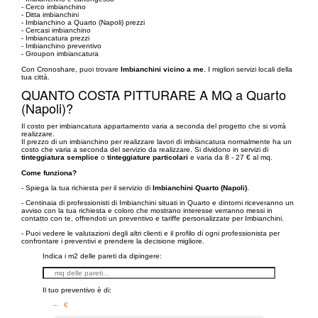
- Cerco imbianchino
- Ditta imbianchini
- Imbianchino a Quarto (Napoli) prezzi
- Cercasi imbianchino
- Imbiancatura prezzi
- Imbianchino preventivo
- Groupon imbiancatura
Con Cronoshare, puoi trovare
Imbianchini vicino a me
. I migliori servizi locali della
tua città.
QUANTO COSTA PITTURARE A MQ a Quarto
(Napoli)?
Il costo per imbiancatura appartamento varia a seconda del progetto che si vorrà
realizzare.
Il prezzo di un imbianchino per realizzare lavori di imbiancatura normalmente ha un
costo che varia a seconda del servizio da realizzare. Si dividono in servizi di
tinteggiatura semplice
o
tinteggiature particolari
e varia da 8 - 27 € al mq.
Come funziona?
- Spiega la tua richiesta per il servizio di
Imbianchini Quarto (Napoli)
.
- Centinaia di professionisti di Imbianchini situati in Quarto e dintorni riceveranno un
avviso con la tua richiesta e coloro che mostrano interesse verranno messi in
contatto con te, offrendoti un preventivo e tariffe personalizzate per Imbianchini.
- Puoi vedere le valutazioni degli altri clienti e il profilo di ogni professionista per
confrontare i preventivi e prendere la decisione migliore.
Indica i m2 delle pareti da dipingere:
Il tuo preventivo è di:
– €