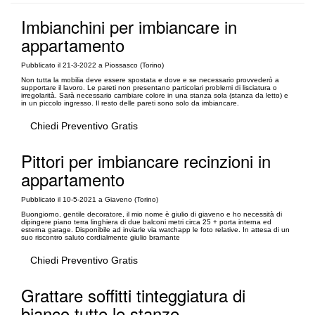
Imbianchini per imbiancare in
appartamento
Pubblicato il 21-3-2022 a Piossasco (Torino)
Non tutta la mobilia deve essere spostata e dove e se necessario provvederò a
supportare il lavoro. Le pareti non presentano particolari problemi di lisciatura o
irregolarità. Sarà necessario cambiare colore in una stanza sola (stanza da letto) e
in un piccolo ingresso. Il resto delle pareti sono solo da imbiancare.
Chiedi Preventivo Gratis
Pittori per imbiancare recinzioni in
appartamento
Pubblicato il 10-5-2021 a Giaveno (Torino)
Buongiorno, gentile decoratore, il mio nome è giulio di giaveno e ho necessità di
dipingere piano terra linghiera di due balconi metri circa 25 + porta interna ed
esterna garage. Disponibile ad inviarle via watchapp le foto relative. In attesa di un
suo riscontro saluto cordialmente giulio bramante
Chiedi Preventivo Gratis
Grattare soffitti tinteggiatura di
bianco tutte le stanze