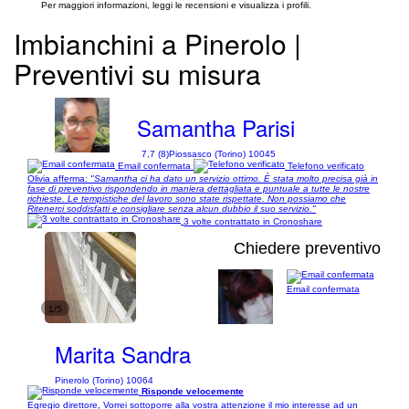
Per maggiori informazioni, leggi le recensioni e visualizza i profili.
Imbianchini a Pinerolo |
Preventivi su misura
Samantha Parisi
7,7 (8)
Piossasco (Torino) 10045
Email confermata
Telefono verificato
Olivia afferma:
"Samantha ci ha dato un servizio ottimo. È stata molto precisa già in
fase di preventivo rispondendo in maniera dettagliata e puntuale a tutte le nostre
richieste. Le tempistiche del lavoro sono state rispettate. Non possiamo che
Ritenerci soddisfatti e consigliare senza alcun dubbio il suo servizio."
3 volte contrattato in Cronoshare
Chiedere preventivo
Email confermata
1/5
Marita Sandra
Pinerolo (Torino) 10064
Risponde velocemente
Egregio direttore, Vorrei sottoporre alla vostra attenzione il mio interesse ad un