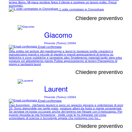
tempo libero. Mi piace rendere felice il cliente e svolgere un lavoro pulito. Prezzi
economici.
1 volte contrattato in Cronoshare
Chiedere preventivo
Giacomo
Pinerolo (Torino) 10064
Email confermata
Ditta solida nel settore del giardinaggio e lavori in muratura svolte creazioni e
manutenzioni grandi e piccole di giardini e grandi appezzamenti di terreno su
fabbriche e zone pubbliche e tantissimo altro Smaltimento materiali taglio siepi erba
potature ed abbattimento piante Pulizia appezzamento di terreni Piantagione di
pioppi e tantissimi lavori
Chiedere preventivo
Laurent
Pinerolo (Torino) 10064
Email confermata
Ciao buongioro , michiamo laurent e sono un ragazzo giovane e volenteroso di anni
33. Sono disponibile per taglio prato, potature alberi da frutto e piante ornamentali.
Se servisse mi posso occupare anche del terreno per fresare con il motozappa. Per
quanto riguarda la mia formazione , molte cose le ho imparate nel corso
universitario di scienze e tecnologie agrarie che purtroppo non ho...
Chiedere preventivo