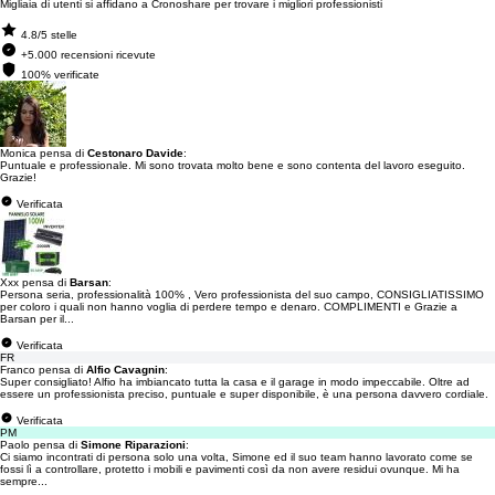
Migliaia di utenti si affidano a Cronoshare per trovare i migliori professionisti
4.8/5 stelle
+5.000 recensioni ricevute
100% verificate
Monica pensa di
Cestonaro Davide
:
Puntuale e professionale. Mi sono trovata molto bene e sono contenta del lavoro eseguito.
Grazie!
Verificata
Xxx pensa di
Barsan
:
Persona seria, professionalità 100% , Vero professionista del suo campo, CONSIGLIATISSIMO
per coloro i quali non hanno voglia di perdere tempo e denaro. COMPLIMENTI e Grazie a
Barsan per il...
Verificata
FR
Franco pensa di
Alfio Cavagnin
:
Super consigliato! Alfio ha imbiancato tutta la casa e il garage in modo impeccabile. Oltre ad
essere un professionista preciso, puntuale e super disponibile, è una persona davvero cordiale.
Verificata
PM
Paolo pensa di
Simone Riparazioni
:
Ci siamo incontrati di persona solo una volta, Simone ed il suo team hanno lavorato come se
fossi lì a controllare, protetto i mobili e pavimenti così da non avere residui ovunque. Mi ha
sempre...