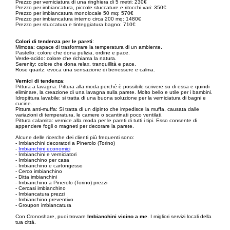
Prezzo per verniciatura di una ringhiera di 5 metri: 230€
Prezzo per imbiancatura, piccole stuccature e ritocchi vari: 350€
Prezzo per imbiancatura monolocale 50 mq: 570€
Prezzo per imbiancatura interno circa 200 mq: 1480€
Prezzo per stuccatura e tinteggiatura bagno: 710€
Colori di tendenza per le pareti
:
Mimosa: capace di trasformare la temperatura di un ambiente.
Pastello: colore che dona pulizia, ordine e pace.
Verde-acido: colore che richiama la natura.
Serenity: colore che dona relax, tranquillità e pace.
Rose quartz: evoca una sensazione di benessere e calma.
Vernici di tendenza
:
Pittura a lavagna: Pittura alla moda perché è possibile scrivere su di essa e quindi
eliminare, la creazione di una lavagna sulla parete. Molto bello e utile per i bambini.
Idropittura lavabile: si tratta di una buona soluzione per la verniciatura di bagni e
cucine.
Pittura anti-muffa: Si tratta di un dipinto che impedisce la muffa, causata dalle
variazioni di temperatura, le camere o scantinati poco ventilati.
Pittura calamita: vernice alla moda per le pareti di tutti i tipi. Esso consente di
appendere fogli o magneti per decorare la parete.
Alcune delle ricerche dei clienti più frequenti sono:
- Imbianchini decoratori a Pinerolo (Torino)
-
Imbianchini economici
- Imbianchini e verniciatori
- Imbianchino per casa
- Imbianchino e cartongesso
- Cerco imbianchino
- Ditta imbianchini
- Imbianchino a Pinerolo (Torino) prezzi
- Cercasi imbianchino
- Imbiancatura prezzi
- Imbianchino preventivo
- Groupon imbiancatura
Con Cronoshare, puoi trovare
Imbianchini vicino a me
. I migliori servizi locali della
tua città.