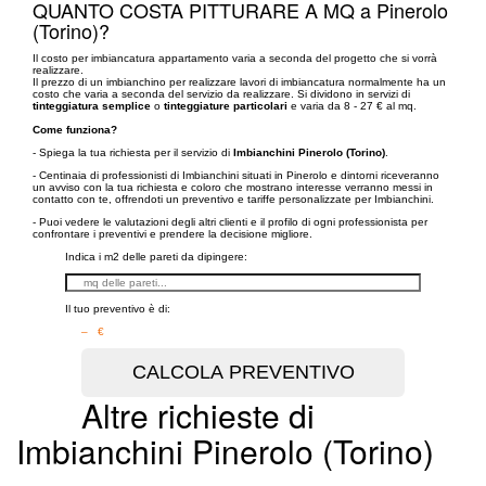
QUANTO COSTA PITTURARE A MQ a Pinerolo
(Torino)?
Il costo per imbiancatura appartamento varia a seconda del progetto che si vorrà
realizzare.
Il prezzo di un imbianchino per realizzare lavori di imbiancatura normalmente ha un
costo che varia a seconda del servizio da realizzare. Si dividono in servizi di
tinteggiatura semplice
o
tinteggiature particolari
e varia da 8 - 27 € al mq.
Come funziona?
- Spiega la tua richiesta per il servizio di
Imbianchini Pinerolo (Torino)
.
- Centinaia di professionisti di Imbianchini situati in Pinerolo e dintorni riceveranno
un avviso con la tua richiesta e coloro che mostrano interesse verranno messi in
contatto con te, offrendoti un preventivo e tariffe personalizzate per Imbianchini.
- Puoi vedere le valutazioni degli altri clienti e il profilo di ogni professionista per
confrontare i preventivi e prendere la decisione migliore.
Indica i m2 delle pareti da dipingere:
Il tuo preventivo è di:
– €
Altre richieste di
Imbianchini Pinerolo (Torino)