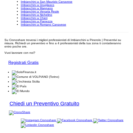
Imbianchini a San Maurizio Canavese
Imbianchini a Grugliasco
Imbianchini a Mappano
Imbianchini a Venaria Reale
Imbianchini a Nichelino
Imbianchini a Chieri
Imbianchini a Pianezza
Imbianchini a Romano Canavese
Su Cronoshare troverai i migliori professionisti di Imbianchini a Pinerolo | Preventivi su
misura. Richiedi un preventivo e fino a 4 professionisti della tua zona ti contatteranno
entro poche ore.
Vuoi lavorare con noi?
Registrati Gratis
Chiedi un Preventivo Gratuito