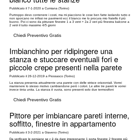
Pubblicato il 7-1-2020 a Cumiana (Torino)
Purtroppo devo contenere i costi, ma mi piacciono le cose ben fatte isolando tutto e
non sporcano ne infissi ne pavimenti ecc il bianco me lo procura mio fratello il più
buono. Poi ci sono da pitturare finestre 1 a 3 vetri + 2a 2 veri più finestra balcone a
2 vetri il tutto massimo 4/5 giorni
Chiedi Preventivo Gratis
Imbianchino per ridipingere una
stanza e stuccare eventuali fori e
piccole crepe presenti nella parete
Pubblicato il 26-12-2019 a Piossasco (Torino)
La stanza presenta attualmente una parete con delle strisce orizzontali. Vorrei
mantenere lo stesso motivo cambiandone però i colori. Le altre tre pareti le vorrei
invece tinta unita. La stanza è vuota, sono presenti solo due termosifoni
Chiedi Preventivo Gratis
Pittore per imbiancare pareti interne,
soffitto, finestre in appartamento
Pubblicato il 3-2-2021 a Giaveno (Torino)
Da verificare le persiane se c è da dare impregnante 1 porta finestre 2 finestre più