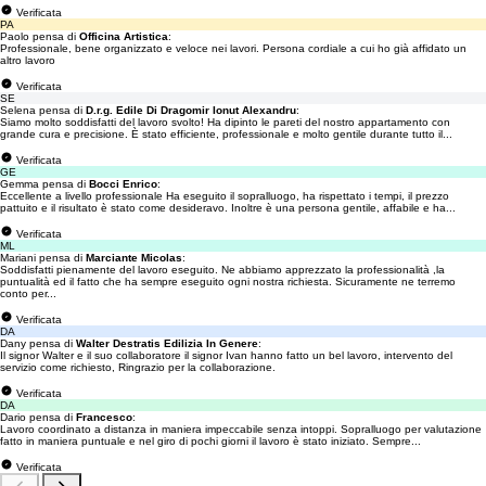
Verificata
PA
Paolo pensa di
Officina Artistica
:
Professionale, bene organizzato e veloce nei lavori. Persona cordiale a cui ho già affidato un
altro lavoro
Verificata
SE
Selena pensa di
D.r.g. Edile Di Dragomir Ionut Alexandru
:
Siamo molto soddisfatti del lavoro svolto! Ha dipinto le pareti del nostro appartamento con
grande cura e precisione. È stato efficiente, professionale e molto gentile durante tutto il...
Verificata
GE
Gemma pensa di
Bocci Enrico
:
Eccellente a livello professionale Ha eseguito il sopralluogo, ha rispettato i tempi, il prezzo
pattuito e il risultato è stato come desideravo. Inoltre è una persona gentile, affabile e ha...
Verificata
ML
Mariani pensa di
Marciante Micolas
:
Soddisfatti pienamente del lavoro eseguito. Ne abbiamo apprezzato la professionalità ,la
puntualità ed il fatto che ha sempre eseguito ogni nostra richiesta. Sicuramente ne terremo
conto per...
Verificata
DA
Dany pensa di
Walter Destratis Edilizia In Genere
:
Il signor Walter e il suo collaboratore il signor Ivan hanno fatto un bel lavoro, intervento del
servizio come richiesto, Ringrazio per la collaborazione.
Verificata
DA
Dario pensa di
Francesco
:
Lavoro coordinato a distanza in maniera impeccabile senza intoppi. Sopralluogo per valutazione
fatto in maniera puntuale e nel giro di pochi giorni il lavoro è stato iniziato. Sempre...
Verificata