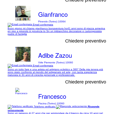
Gianfranco
Pinerolo (Torino) 10064
Email confermata
Buon giorno mi chiamo gianfranco bonaventura ho41 anni sono di piazza armerina
en vivo a pinerolo in provincia to Sn un imbianchino decoratore e cartongessista
padre di famiglia
Chiedere preventivo
Adibe Zazou
Virle Piemonte (Torino) 10060
Email confermata
Sono un tutto fare e una artista ed artigiano eclettico a 360° Della mia tenera età
sono stato confronto al mondo del artigianato ed arte, con tanta esperienza
maturata in 31 anni di crescita personale e professionale.
Chiedere preventivo
Francesco
Piscina (Torino) 10060
Telefono verificato
Risponde
velocemente
Sono un ragazzo di 27 anni che per arrotondare da il bianco da circa 10 anni nel