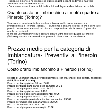
- Indica se ci sono o no mobili e se questi oggetti pesanti si devono muovere
all'interno dell’abitazione o locale.
- Se si devono verniciare mobili, indica il tipo di legno e descrizione del mobile.
Quanto costa un imbianchino al metro quadro a
Pinerolo (Torino)?
Vuoi sapere quanto potrebbe costare il lavoro svolto da un imbianchino
professionista a Pinerolo (Torino)? Ti aiuteremo a chiarire le idee! In linea generale i
prezzi che verranno elencati qui di sotto comprendono sia la mano d'opera che
quella dei materiali.
In media un imbianchino può costare circa 6 Euro al metro quadro a Pinerolo
(Torino) qualora si trattasse di una parete in bianco senza lavori extra.
Prezzo medio per la categoria di
Imbiancatura- Preventivi a Pinerolo
(Torino)
Costo orario imbianchino a Pinerolo (Torino)
Il costo di un’imbiancatura professionalmente, con materiali di alta qualità, andrebbe
dai
5,00 ai 6,00 € al mq.
Prezzo per tinteggiatura 30 mq: 240€
Prezzo per tinteggiare pareti della camera: 260 €
Prezzo per dipingere interno casa: 245 €
Prezzo per tinteggiatura sala: 248€
Prezzo per dipingere mini appartamento: 400€
Prezzo per dipingere camera 10 mq: 290€
Prezzo per smaltire piastrelle e imbiancare cucina: 2500€
Prezzo per imbiancare appartamento: 2300€
Prezzo per imbiancatura box: 90€
Prezzo per dipingere camera ospiti: 210€