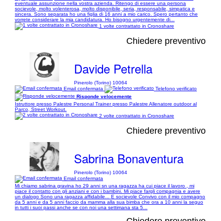
eventuale assunzione nella vostra azienda. Ritengo di essere una persona
socievole, molto volenterosa, molto disponibile, seria, responsabile, simpatica e
sincera. Sono separata ho una figlia di 16 anni a mio carico. Spero pertanto che
vorrete considerare la mia candidatura. Ho bisogno urgentemente di...
1 volte contrattato in Cronoshare
Chiedere preventivo
Davide Petrella
Pinerolo (Torino) 10064
Email confermata
Telefono verificato
Risponde velocemente
Istruttore presso Palestre Personal Trainer presso Palestre Allenatore outdoor al
Parco, Street Workout.
2 volte contrattato in Cronoshare
Chiedere preventivo
Sabrina Bonaventura
Pinerolo (Torino) 10064
Email confermata
Mi chiamo sabrina gravina ho 29 anni sn una ragazza ha cui piace il lavoro , mi
piace il contatto con gli anziani e con i bambini. Mi piace fargli compagnia e avere
un dialogo Sono una ragazza affidabile... E socievole Convivo con il mio compagno
da 5 anni e da 5 anni faccio da mamma alla sua bimba che ora a 10 anni la seguo
in tutti i suoi passi anche se con noi una settimana sta 5...
Chiedere preventivo