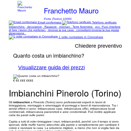
Franchetto Mauro
Porte (Torino) 10060
Email confermata
Telefono verificato
Inbianchino , decoratore,. Rasature , intonaci . Terre fiorentine , ecc. Puoi chiedere
di fare i lavori che preferisci , rinnova la tua casa : consultami troverai la tua giusta
dimensione .
1 volte contrattato in Cronoshare
Chiedere preventivo
Quanto costa un imbianchino?
Visualizzare guida dei prezzi
€
€€
€€€
€€€€
Imbianchini Pinerolo (Torino)
Gli
imbianchini
a Pinerolo (Torino) sono professionisti esperti in lavori di
tinteggiatura, montaggio e smontaggio di ponteggi e lavori di manovalanza. Tra i
servizi offerti ci sono: imbiancatura case, imbiancatura uffici, imbiancatura locali
commerciali, imbiancatura pianerottoli e aree condominiali. Può inoltre applicare
carta da parati sulle pareti.
Capita a tutti di voler tinteggiare i muri, imbiancandoli, perché con il tempo si sono
sporcati, delle muffe hanno attecchito alla parete o semplicemente per cambiare il
colore e ravvivare la casa. La soluzione migliore, a meno che non si voglia fare da