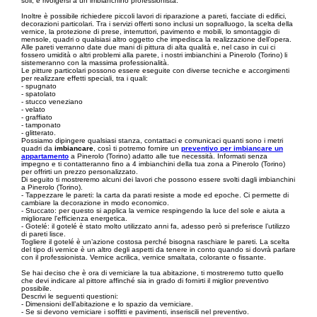
soli, è rivolgersi a un imbianchino professionista.
Inoltre è possibile richiedere piccoli lavori di riparazione a pareti, facciate di edifici,
decorazioni particolari. Tra i servizi offerti sono inclusi un sopralluogo, la scelta della
vernice, la protezione di prese, interruttori, pavimento e mobili, lo smontaggio di
mensole, quadri o qualsiasi altro oggetto che impedisca la realizzazione dell’opera.
Alle pareti verranno date due mani di pittura di alta qualità e, nel caso in cui ci
fossero umidità o altri problemi alla parete, i nostri imbianchini a Pinerolo (Torino) li
sistemeranno con la massima professionalità.
Le pitture particolari possono essere eseguite con diverse tecniche e accorgimenti
per realizzare effetti speciali, tra i quali:
- spugnato
- spatolato
- stucco veneziano
- velato
- graffiato
- tamponato
- glitterato.
Possiamo dipingere qualsiasi stanza, contattaci e comunicaci quanti sono i metri
quadri da
imbiancare
, così ti potremo fornire un
preventivo per imbiancare un
appartamento
a Pinerolo (Torino) adatto alle tue necessità. Informati senza
impegno e ti contatteranno fino a 4 imbianchini della tua zona a Pinerolo (Torino)
per offrirti un prezzo personalizzato.
Di seguito ti mostreremo alcuni dei lavori che possono essere svolti dagli imbianchini
a Pinerolo (Torino).
- Tappezzare le pareti: la carta da parati resiste a mode ed epoche. Ci permette di
cambiare la decorazione in modo economico.
- Stuccato: per questo si applica la vernice respingendo la luce del sole e aiuta a
migliorare l'efficienza energetica.
- Gotelé: il gotelé è stato molto utilizzato anni fa, adesso però si preferisce l’utilizzo
di pareti lisce.
Togliere il gotelé è un’azione costosa perché bisogna raschiare le pareti. La scelta
del tipo di vernice è un altro degli aspetti da tenere in conto quando si dovrà parlare
con il professionista. Vernice acrilica, vernice smaltata, colorante o fissante.
Se hai deciso che è ora di verniciare la tua abitazione, ti mostreremo tutto quello
che devi indicare al pittore affinché sia in grado di fornirti il miglior preventivo
possibile.
Descrivi le seguenti questioni:
- Dimensioni dell’abitazione e lo spazio da verniciare.
- Se si devono verniciare i soffitti e pavimenti, inseriscili nel preventivo.