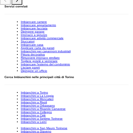
Servizi correlati
Imbiancare camere
Imbiancare appartamento
Imbiancare facciata
Dipingere garage
Intonaco a spruzzo
Imbiancare attività commerciale
Stuccatori
Imbiancare casa
Applicare carta da parati
Imbianchini per capannoni industriali
Pittura decorativa
Rimuovere intonaco strollato
Togliere gotelè e verniciare
Imbiancare l'esterno del condominio
Lisciare pareti
Dipingere un ufficio
Cerca Imbianchini nelle principali città di Torino
Imbianchini a Torino
Imbianchini a La Loggia
Imbianchini a Moncalieri
Imbianchini a Rivoli
Imbianchini a Orbassano
Imbianchini a Rivarolo Canavese
Imbianchini a Collegno
Imbianchini a Ciriè
Imbianchini a Settimo Torinese
Imbianchini a Leinì
Imbianchini a San Mauro Torinese
Imbianchini a Giaveno