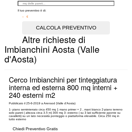
Il tuo preventivo è di:
– €
Altre richieste di
Imbianchini Aosta (Valle
d'Aosta)
Cerco Imbianchini per tinteggiatura
interna ed esterna 800 mq interni +
240 esterni m2
Pubblicato il 25-6-2019 a Arensod (Valle d'Aosta)
1- piano seminterrato circa 450 mq 1 mano primer + 2 , mani bianco 2-piano terreno
solo pareti ( altezza circa 3.5 m) 300 mq 3- esterno ( su 3 lati sufficiente pponte su
cavalletti) su un lato necessità ponteggio o piattaforma elevabile. Circa 250 mq in
tutto esterno
Chiedi Preventivo Gratis