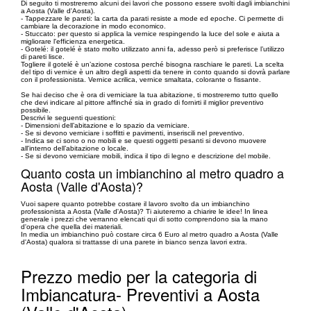
Di seguito ti mostreremo alcuni dei lavori che possono essere svolti dagli imbianchini
a Aosta (Valle d'Aosta).
- Tappezzare le pareti: la carta da parati resiste a mode ed epoche. Ci permette di
cambiare la decorazione in modo economico.
- Stuccato: per questo si applica la vernice respingendo la luce del sole e aiuta a
migliorare l'efficienza energetica.
- Gotelé: il gotelé è stato molto utilizzato anni fa, adesso però si preferisce l’utilizzo
di pareti lisce.
Togliere il gotelé è un’azione costosa perché bisogna raschiare le pareti. La scelta
del tipo di vernice è un altro degli aspetti da tenere in conto quando si dovrà parlare
con il professionista. Vernice acrilica, vernice smaltata, colorante o fissante.
Se hai deciso che è ora di verniciare la tua abitazione, ti mostreremo tutto quello
che devi indicare al pittore affinché sia in grado di fornirti il miglior preventivo
possibile.
Descrivi le seguenti questioni:
- Dimensioni dell’abitazione e lo spazio da verniciare.
- Se si devono verniciare i soffitti e pavimenti, inseriscili nel preventivo.
- Indica se ci sono o no mobili e se questi oggetti pesanti si devono muovere
all'interno dell’abitazione o locale.
- Se si devono verniciare mobili, indica il tipo di legno e descrizione del mobile.
Quanto costa un imbianchino al metro quadro a
Aosta (Valle d'Aosta)?
Vuoi sapere quanto potrebbe costare il lavoro svolto da un imbianchino
professionista a Aosta (Valle d'Aosta)? Ti aiuteremo a chiarire le idee! In linea
generale i prezzi che verranno elencati qui di sotto comprendono sia la mano
d'opera che quella dei materiali.
In media un imbianchino può costare circa 6 Euro al metro quadro a Aosta (Valle
d'Aosta) qualora si trattasse di una parete in bianco senza lavori extra.
Prezzo medio per la categoria di
Imbiancatura- Preventivi a Aosta