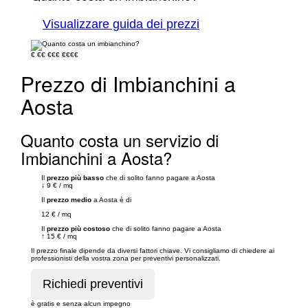
Visualizzare guida dei prezzi
€
€€
€€€
€€€€
Prezzo di Imbianchini a
Aosta
Quanto costa un servizio di
Imbianchini a Aosta?
Il
prezzo più basso
che di solito fanno pagare a Aosta
↓
9 €
/
mq
Il
prezzo medio
a Aosta è di
12 €
/
mq
Il
prezzo più costoso
che di solito fanno pagare a Aosta
↑
15 €
/
mq
Il prezzo finale dipende da diversi fattori chiave. Vi consigliamo di chiedere ai
professionisti della vostra zona per preventivi personalizzati.
è gratis e senza alcun impegno