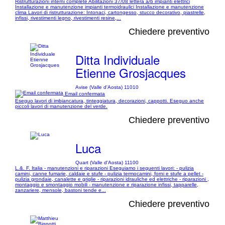
Ristrutturazioni interni complete Abilitazioni 37/08 lettera a/b impianti elettrici
Installazione e manutenzione impianti termoidraulici Installazione e manutenzione
clima Lavori di ristrutturazione: Intonaci, cartongesso, stucco decorativo, piastrelle,
infissi, rivestimenti legno, rivestimenti resine,...
Chiedere preventivo
Ditta Individuale
Etienne Grosjacques
Avise (Valle d'Aosta) 11010
Email confermata
Eseguo lavori di imbiancatura, tinteggiatura, decorazioni, cappotti. Eseguo anche
piccoli lavori di manutenzione del verde.
Chiedere preventivo
Luca
Quart (Valle d'Aosta) 11100
L.&. F. Italia - manutenzioni e riparazioni Eseguiamo i seguenti lavori: - pulizia
camini, canne fumarie, caldaie e stufe - pulizia termocamini, forni e stufe a pellet -
pulizia grondaie, canalette e griglie - riparazioni idrauliche ed elettriche - riparazioni ,
montaggio e smontaggio mobili - manutenzione e riparazione infissi, tapparelle,
zanzariere, mensole, bastoni tende e...
Chiedere preventivo