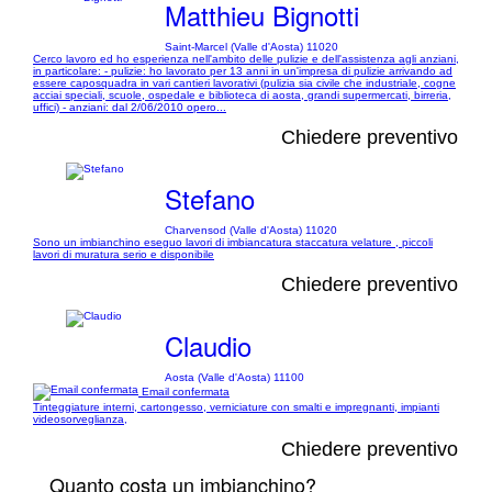
Matthieu Bignotti
Saint-Marcel (Valle d'Aosta) 11020
Cerco lavoro ed ho esperienza nell'ambito delle pulizie e dell'assistenza agli anziani,
in particolare: - pulizie: ho lavorato per 13 anni in un'impresa di pulizie arrivando ad
essere caposquadra in vari cantieri lavorativi (pulizia sia civile che industriale, cogne
acciai speciali, scuole, ospedale e biblioteca di aosta, grandi supermercati, birreria,
uffici) - anziani: dal 2/06/2010 opero...
Chiedere preventivo
Stefano
Charvensod (Valle d'Aosta) 11020
Sono un imbianchino eseguo lavori di imbiancatura staccatura velature , piccoli
lavori di muratura serio e disponibile
Chiedere preventivo
Claudio
Aosta (Valle d'Aosta) 11100
Email confermata
Tinteggiature interni, cartongesso, verniciature con smalti e impregnanti, impianti
videosorveglianza,
Chiedere preventivo
Quanto costa un imbianchino?