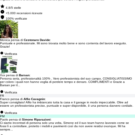
4.8/5 stelle
+5.000 recensioni ricevute
100% verificate
Monica pensa di
Cestonaro Davide
:
Puntuale e professionale. Mi sono trovata molto bene e sono contenta del lavoro eseguito.
Grazie!
Verificata
Xxx pensa di
Barsan
:
Persona seria, professionalità 100% , Vero professionista del suo campo, CONSIGLIATISSIMO
per coloro i quali non hanno voglia di perdere tempo e denaro. COMPLIMENTI e Grazie a
Barsan per il...
Verificata
FR
Franco pensa di
Alfio Cavagnin
:
Super consigliato! Alfio ha imbiancato tutta la casa e il garage in modo impeccabile. Oltre ad
essere un professionista preciso, puntuale e super disponibile, è una persona davvero cordiale.
Verificata
PM
Paolo pensa di
Simone Riparazioni
:
Ci siamo incontrati di persona solo una volta, Simone ed il suo team hanno lavorato come se
fossi lì a controllare, protetto i mobili e pavimenti così da non avere residui ovunque. Mi ha
sempre...