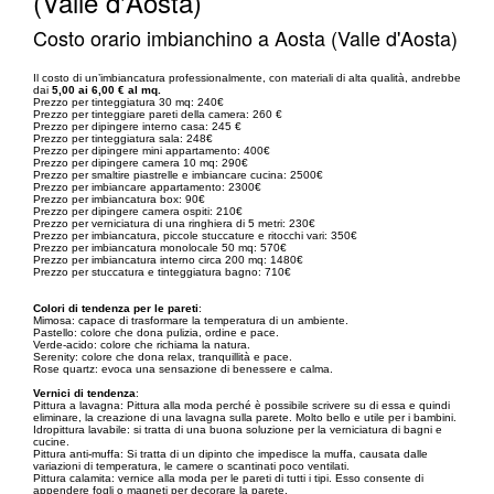
(Valle d'Aosta)
Costo orario imbianchino a Aosta (Valle d'Aosta)
Il costo di un’imbiancatura professionalmente, con materiali di alta qualità, andrebbe
dai
5,00 ai 6,00 € al mq.
Prezzo per tinteggiatura 30 mq: 240€
Prezzo per tinteggiare pareti della camera: 260 €
Prezzo per dipingere interno casa: 245 €
Prezzo per tinteggiatura sala: 248€
Prezzo per dipingere mini appartamento: 400€
Prezzo per dipingere camera 10 mq: 290€
Prezzo per smaltire piastrelle e imbiancare cucina: 2500€
Prezzo per imbiancare appartamento: 2300€
Prezzo per imbiancatura box: 90€
Prezzo per dipingere camera ospiti: 210€
Prezzo per verniciatura di una ringhiera di 5 metri: 230€
Prezzo per imbiancatura, piccole stuccature e ritocchi vari: 350€
Prezzo per imbiancatura monolocale 50 mq: 570€
Prezzo per imbiancatura interno circa 200 mq: 1480€
Prezzo per stuccatura e tinteggiatura bagno: 710€
Colori di tendenza per le pareti
:
Mimosa: capace di trasformare la temperatura di un ambiente.
Pastello: colore che dona pulizia, ordine e pace.
Verde-acido: colore che richiama la natura.
Serenity: colore che dona relax, tranquillità e pace.
Rose quartz: evoca una sensazione di benessere e calma.
Vernici di tendenza
:
Pittura a lavagna: Pittura alla moda perché è possibile scrivere su di essa e quindi
eliminare, la creazione di una lavagna sulla parete. Molto bello e utile per i bambini.
Idropittura lavabile: si tratta di una buona soluzione per la verniciatura di bagni e
cucine.
Pittura anti-muffa: Si tratta di un dipinto che impedisce la muffa, causata dalle
variazioni di temperatura, le camere o scantinati poco ventilati.
Pittura calamita: vernice alla moda per le pareti di tutti i tipi. Esso consente di
appendere fogli o magneti per decorare la parete.