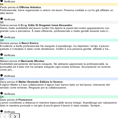
Verificata
PA
Paolo pensa di
Officina Artistica
:
Professionale, bene organizzato e veloce nei lavori. Persona cordiale a cui ho già affidato un
altro lavoro
Verificata
SE
Selena pensa di
D.r.g. Edile Di Dragomir Ionut Alexandru
:
Siamo molto soddisfatti del lavoro svolto! Ha dipinto le pareti del nostro appartamento con
grande cura e precisione. È stato efficiente, professionale e molto gentile durante tutto il...
Verificata
GE
Gemma pensa di
Bocci Enrico
:
Eccellente a livello professionale Ha eseguito il sopralluogo, ha rispettato i tempi, il prezzo
pattuito e il risultato è stato come desideravo. Inoltre è una persona gentile, affabile e ha...
Verificata
ML
Mariani pensa di
Marciante Micolas
:
Soddisfatti pienamente del lavoro eseguito. Ne abbiamo apprezzato la professionalità ,la
puntualità ed il fatto che ha sempre eseguito ogni nostra richiesta. Sicuramente ne terremo
conto per...
Verificata
DA
Dany pensa di
Walter Destratis Edilizia In Genere
:
Il signor Walter e il suo collaboratore il signor Ivan hanno fatto un bel lavoro, intervento del
servizio come richiesto, Ringrazio per la collaborazione.
Verificata
DA
Dario pensa di
Francesco
:
Lavoro coordinato a distanza in maniera impeccabile senza intoppi. Sopralluogo per valutazione
fatto in maniera puntuale e nel giro di pochi giorni il lavoro è stato iniziato. Sempre...
Verificata