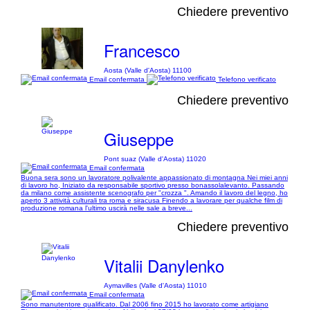
Chiedere preventivo
Francesco
Aosta (Valle d'Aosta) 11100
Email confermata
Telefono verificato
Chiedere preventivo
Giuseppe
Pont suaz (Valle d'Aosta) 11020
Email confermata
Buona sera sono un lavoratore polivalente appassionato di montagna Nei miei anni
di lavoro ho, Iniziato da responsabile sportivo presso bonassolalevanto. Passando
da milano come assistente scenografo per "crozza ". Amando il lavoro del legno, ho
aperto 3 attività culturali tra roma e siracusa Finendo a lavorare per qualche film di
produzione romana l'ultimo uscirà nelle sale a breve...
Chiedere preventivo
Vitalii Danylenko
Aymavilles (Valle d'Aosta) 11010
Email confermata
Sono manutentore qualificato. Dal 2006 fino 2015 ho lavorato come artigiano