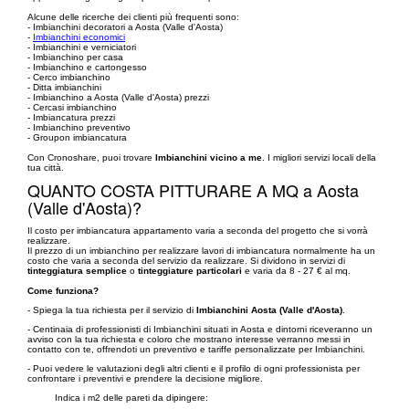
Alcune delle ricerche dei clienti più frequenti sono:
- Imbianchini decoratori a Aosta (Valle d'Aosta)
-
Imbianchini economici
- Imbianchini e verniciatori
- Imbianchino per casa
- Imbianchino e cartongesso
- Cerco imbianchino
- Ditta imbianchini
- Imbianchino a Aosta (Valle d'Aosta) prezzi
- Cercasi imbianchino
- Imbiancatura prezzi
- Imbianchino preventivo
- Groupon imbiancatura
Con Cronoshare, puoi trovare
Imbianchini vicino a me
. I migliori servizi locali della
tua città.
QUANTO COSTA PITTURARE A MQ a Aosta
(Valle d'Aosta)?
Il costo per imbiancatura appartamento varia a seconda del progetto che si vorrà
realizzare.
Il prezzo di un imbianchino per realizzare lavori di imbiancatura normalmente ha un
costo che varia a seconda del servizio da realizzare. Si dividono in servizi di
tinteggiatura semplice
o
tinteggiature particolari
e varia da 8 - 27 € al mq.
Come funziona?
- Spiega la tua richiesta per il servizio di
Imbianchini Aosta (Valle d'Aosta)
.
- Centinaia di professionisti di Imbianchini situati in Aosta e dintorni riceveranno un
avviso con la tua richiesta e coloro che mostrano interesse verranno messi in
contatto con te, offrendoti un preventivo e tariffe personalizzate per Imbianchini.
- Puoi vedere le valutazioni degli altri clienti e il profilo di ogni professionista per
confrontare i preventivi e prendere la decisione migliore.
Indica i m2 delle pareti da dipingere: