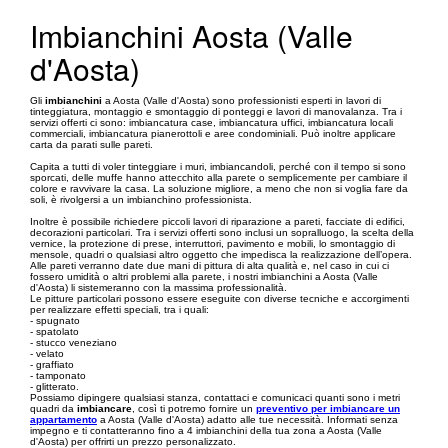
Imbianchini Aosta (Valle
d'Aosta)
Gli
imbianchini
a Aosta (Valle d'Aosta) sono professionisti esperti in lavori di
tinteggiatura, montaggio e smontaggio di ponteggi e lavori di manovalanza. Tra i
servizi offerti ci sono: imbiancatura case, imbiancatura uffici, imbiancatura locali
commerciali, imbiancatura pianerottoli e aree condominiali. Può inoltre applicare
carta da parati sulle pareti.
Capita a tutti di voler tinteggiare i muri, imbiancandoli, perché con il tempo si sono
sporcati, delle muffe hanno attecchito alla parete o semplicemente per cambiare il
colore e ravvivare la casa. La soluzione migliore, a meno che non si voglia fare da
soli, è rivolgersi a un imbianchino professionista.
Inoltre è possibile richiedere piccoli lavori di riparazione a pareti, facciate di edifici,
decorazioni particolari. Tra i servizi offerti sono inclusi un sopralluogo, la scelta della
vernice, la protezione di prese, interruttori, pavimento e mobili, lo smontaggio di
mensole, quadri o qualsiasi altro oggetto che impedisca la realizzazione dell’opera.
Alle pareti verranno date due mani di pittura di alta qualità e, nel caso in cui ci
fossero umidità o altri problemi alla parete, i nostri imbianchini a Aosta (Valle
d'Aosta) li sistemeranno con la massima professionalità.
Le pitture particolari possono essere eseguite con diverse tecniche e accorgimenti
per realizzare effetti speciali, tra i quali:
- spugnato
- spatolato
- stucco veneziano
- velato
- graffiato
- tamponato
- glitterato.
Possiamo dipingere qualsiasi stanza, contattaci e comunicaci quanti sono i metri
quadri da
imbiancare
, così ti potremo fornire un
preventivo per imbiancare un
appartamento
a Aosta (Valle d'Aosta) adatto alle tue necessità. Informati senza
impegno e ti contatteranno fino a 4 imbianchini della tua zona a Aosta (Valle
d'Aosta) per offrirti un prezzo personalizzato.