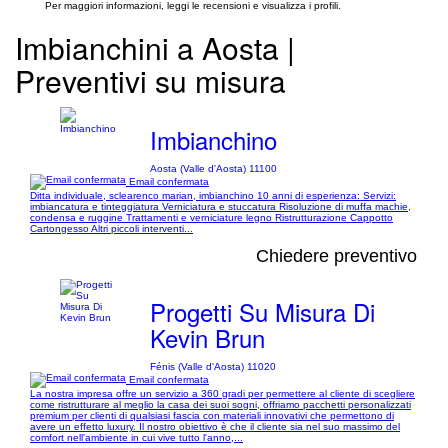
Per maggiori informazioni, leggi le recensioni e visualizza i profili.
Imbianchini a Aosta |
Preventivi su misura
Imbianchino
Aosta (Valle d'Aosta) 11100
Email confermata
Ditta individuale, sclearenco marian, imbianchino 10 anni di esperienza: Servizi:
imbiancatura e tinteggiatura Verniciatura e stuccatura Risoluzione di muffa machie,
condensa e ruggine Trattamenti e verniciature legno Ristrutturazione Cappotto
Cartongesso Altri piccoli interventi...
Chiedere preventivo
Progetti Su Misura Di
Kevin Brun
Fénis (Valle d'Aosta) 11020
Email confermata
La nostra impresa offre un servizio a 360 gradi per permettere al cliente di scegliere
come ristrutturare al meglio la casa dei suoi sogni, offriamo pacchetti personalizzati
premium per clienti di qualsiasi fascia con materiali innovativi che permettono di
avere un effetto luxury. Il nostro obiettivo è che il cliente sia nel suo massimo del
comfort nell'ambiente in cui vive tutto l'anno,...