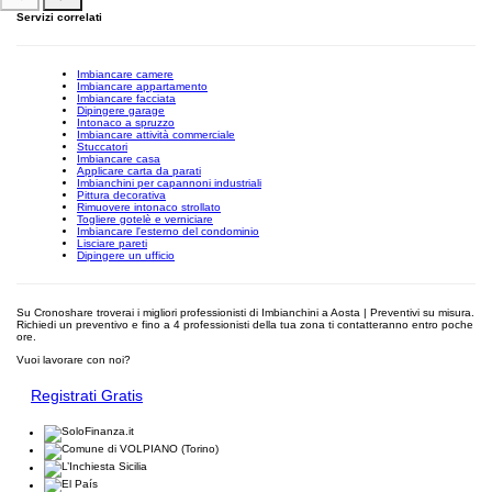
Servizi correlati
Imbiancare camere
Imbiancare appartamento
Imbiancare facciata
Dipingere garage
Intonaco a spruzzo
Imbiancare attività commerciale
Stuccatori
Imbiancare casa
Applicare carta da parati
Imbianchini per capannoni industriali
Pittura decorativa
Rimuovere intonaco strollato
Togliere gotelè e verniciare
Imbiancare l'esterno del condominio
Lisciare pareti
Dipingere un ufficio
Su Cronoshare troverai i migliori professionisti di Imbianchini a Aosta | Preventivi su misura.
Richiedi un preventivo e fino a 4 professionisti della tua zona ti contatteranno entro poche
ore.
Vuoi lavorare con noi?
Registrati Gratis