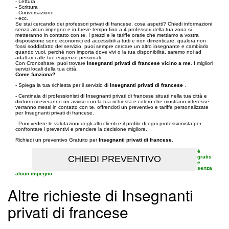
- Lettura
- Scrittura
- Conversazione
- ecc.
Se stai cercando dei professori privati di francese, cosa aspetti? Chiedi informazioni
senza alcun impegno e in breve tempo fino a 4 professori della tua zona si
metteranno in contatto con te. I prezzi e le tariffe orarie che mettiamo a vostra
disposizione sono economici ed accessibili a tutti e non dimenticare, qualora non
fossi soddisfatto del servizio, puoi sempre cercare un altro insegnante e cambiarlo
quando vuoi, perché non importa dove vivi o la tua disponibilità, saremo noi ad
adattarci alle tue esigenze personali.
Con Cronoshare, puoi trovare
Insegnanti privati di francese vicino a me
. I migliori
servizi locali della tua città.
Come funziona?
- Spiega la tua richiesta per il servizio di
Insegnanti privati di francese
.
- Centinaia di professionisti di Insegnanti privati di francese situati nella tua città e
dintorni riceveranno un avviso con la tua richiesta e coloro che mostrano interesse
verranno messi in contatto con te, offrendoti un preventivo e tariffe personalizzate
per Insegnanti privati di francese.
- Puoi vedere le valutazioni degli altri clienti e il profilo di ogni professionista per
confrontare i preventivi e prendere la decisione migliore.
Richiedi un preventivo Gratuito per
Insegnanti privati di francese
.
è
gratis
e
senza
alcun impegno
Altre richieste di Insegnanti
privati di francese