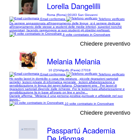
Lorella Dangelilli
Roma (Roma) 00183 San Giovanni
Email confermata
Telefono verificato
Da sempre appassionata all'insegnamento delle lingue, si è sempre dedicata
all'insegnamento delle stesse a studenti delle medie inferiori, superiori nonché
universitari, facendo raggiungere ai suoi studenti gli obiettivi prefissati.
8 volte contrattato in Cronoshare
Chiedere preventivo
Melania Melania
10 (2)
Vidigulfo (Pavia) 27018
Email confermata
Telefono verificato
Ho svolto lavori in domicilio o casa mia stiratura , piccole riparazioni sartoriali
semplici, lezioni private di informatica generale , lezioni alfabetizzazione e
sensibilizzazione in lingua dei segni italiana, Chiamatemi sms . Per lavori di
riparazioni sartoriali dipende dalle richieste. Per le lezioni basi alfabetizzazione e
sensibilizzazione lis in base all’orario on line e anche...
Daniele afferma:
"Melania è una persona positiva puntuale e affidabile nel suo
lavoro."
10 volte contrattato in Cronoshare
Chiedere preventivo
Passpartú Academia
De Idiomas