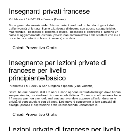
Insegnanti privati francese
Pubblicato il 19-7-2019 a Ferrara (Ferrara)
Buon giorno da inventa wide, Stiamo partecipando ad un bando di gara indetto
dall'università di ferrara. Siamo alla ricerca di docenti con queste caratteristiche: -
madrelingua - possesso di diploma o laurea - possesso di certificato di almeno un
corso di aggiornamento esterno (ovvero non somministrato dalla struttura con cui il
docente ha contratti di lavoro in essere) con data...
Chiedi Preventivo Gratis
Insegnante per lezioni private di
francese per livello
principiante/basico
Pubblicato il 5-8-2019 a San Gregorio d'Ippona (Vibo Valentia)
Salve, ho due bambini di 8 e 5 anni e sono appena rientrati dal belgio dove hanno
sempre vissuto, pur studiando in una scuola italiana. Conoscono abbastanza bene
il francese pur non avendolo mai studiato avendolo appreso all’asilo, durante le
attività di doposcuola e con gli amici. L’obiettivo è conservare la loro capacità di
dialogo (ascolto e espressione orale) interlocuendo unicamente in...
Chiedi Preventivo Gratis
Lezioni private di francese per livello