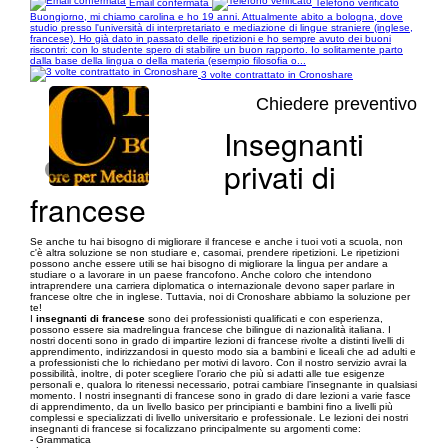
Email confermata
Telefono verificato
Buongiorno, mi chiamo carolina e ho 19 anni. Attualmente abito a bologna, dove
studio presso l'università di interpretariato e mediazione di lingue straniere (inglese,
francese). Ho già dato in passato delle ripetizioni e ho sempre avuto dei buoni
riscontri: con lo studente spero di stabilire un buon rapporto. Io solitamente parto
dalla base della lingua o della materia (esempio filosofia o...
3 volte contrattato in Cronoshare
Chiedere preventivo
Insegnanti
privati di
1/2
francese
Se anche tu hai bisogno di migliorare il francese e anche i tuoi voti a scuola, non
c'è altra soluzione se non studiare e, casomai, prendere ripetizioni. Le ripetizioni
possono anche essere utili se hai bisogno di migliorare la lingua per andare a
studiare o a lavorare in un paese francofono. Anche coloro che intendono
intraprendere una carriera diplomatica o internazionale devono saper parlare in
francese oltre che in inglese. Tuttavia, noi di Cronoshare abbiamo la soluzione per
te!
I
insegnanti di francese
sono dei professionisti qualificati e con esperienza,
possono essere sia madrelingua francese che bilingue di nazionalità italiana. I
nostri docenti sono in grado di impartire lezioni di francese rivolte a distinti livelli di
apprendimento, indirizzandosi in questo modo sia a bambini e liceali che ad adulti e
a professionisti che lo richiedano per motivi di lavoro. Con il nostro servizio avrai la
possibilità, inoltre, di poter scegliere l’orario che più si adatti alle tue esigenze
personali e, qualora lo ritenessi necessario, potrai cambiare l’insegnante in qualsiasi
momento. I nostri insegnanti di francese sono in grado di dare lezioni a varie fasce
di apprendimento, da un livello basico per principianti e bambini fino a livelli più
complessi e specializzati di livello universitario e professionale. Le lezioni dei nostri
insegnanti di francese si focalizzano principalmente su argomenti come:
- Grammatica