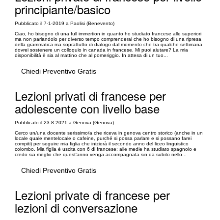
principiante/basico
Pubblicato il 7-1-2019 a Paolisi (Benevento)
Ciao, ho bisogno di una full immertion in quanto ho studiato francese alle superiori
ma non parlandolo per diverso tempo comprenderai che ho bisogno di una ripresa
della grammatica ma soprattutto di dialogo dal momento che tra qualche settimana
dovrei sostenere un colloquio in canada in francese. Mi puoi aiutare? La mia
disponibilità è sia al mattino che al pomeriggio. In attesa di un tuo...
Chiedi Preventivo Gratis
Lezioni privati di francese per
adolescente con livello base
Pubblicato il 23-8-2021 a Genova (Genova)
Cerco un/una docente serissimo/a che riceva in genova centro storico (anche in un
locale quale mentelocale o cafeine, purché si possa parlare e si possano farei
compiti) per seguire mia figlia che inizierà il secondo anno del liceo linguistico
colombo. Mia figlia è uscita con 6 di francese; alle medie ha studiato spagnolo e
credo sia meglio che quest'anno venga accompagnata sin da subito nello...
Chiedi Preventivo Gratis
Lezioni private di francese per
lezioni di conversazione