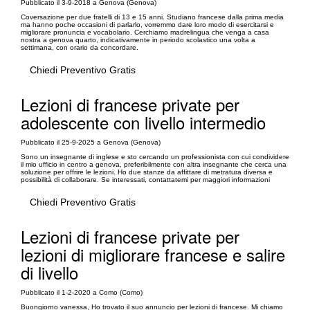
Pubblicato il 3-9-2018 a Genova (Genova)
Coversazione per due fratelli di 13 e 15 anni. Studiano francese dalla prima media
ma hanno poche occasioni di parlarlo, vorremmo dare loro modo di esercitarsi e
migliorare pronuncia e vocabolario. Cerchiamo madrelingua che venga a casa
nostra a genova quarto, indicativamente in periodo scolastico una volta a
settimana, con orario da concordare.
Chiedi Preventivo Gratis
Lezioni di francese private per
adolescente con livello intermedio
Pubblicato il 25-9-2025 a Genova (Genova)
Sono un insegnante di inglese e sto cercando un professionista con cui condividere
il mio ufficio in centro a genova, preferibilmente con altra insegnante che cerca una
soluzione per offrire le lezioni. Ho due stanze da affittare di metratura diversa e
possibilità di collaborare. Se interessati, contattatemi per maggiori informazioni
Chiedi Preventivo Gratis
Lezioni di francese private per
lezioni di migliorare francese e salire
di livello
Pubblicato il 1-2-2020 a Como (Como)
Buongiorno vanessa, Ho trovato il suo annuncio per lezioni di francese. Mi chiamo