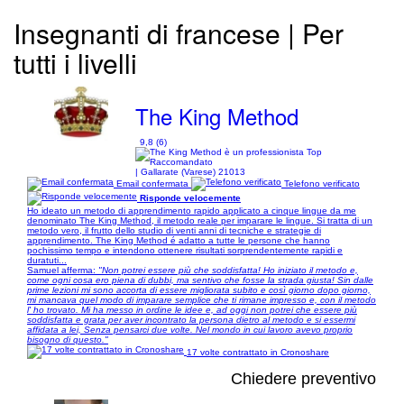
Insegnanti di francese | Per
tutti i livelli
The King Method
9,8 (6)
| Gallarate (Varese) 21013
Email confermata
Telefono verificato
Risponde velocemente
Ho ideato un metodo di apprendimento rapido applicato a cinque lingue da me
denominato The King Method, il metodo reale per imparare le lingue. Si tratta di un
metodo vero, il frutto dello studio di venti anni di tecniche e strategie di
apprendimento. The King Method é adatto a tutte le persone che hanno
pochissimo tempo e intendono ottenere risultati sorprendentemente rapidi e
duratuti...
Samuel afferma:
"Non potrei essere più che soddisfatta! Ho iniziato il metodo e,
come ogni cosa ero piena di dubbi, ma sentivo che fosse la strada giusta! Sin dalle
prime lezioni mi sono accorta di essere migliorata subito e così giorno dopo giorno,
mi mancava quel modo di imparare semplice che ti rimane impresso e, con il metodo
l' ho trovato. Mi ha messo in ordine le idee e, ad oggi non potrei che essere più
soddisfatta e grata per aver incontrato la persona dietro al metodo e si essermi
affidata a lei, Senza pensarci due volte. Nel mondo in cui lavoro avevo proprio
bisogno di questo."
17 volte contrattato in Cronoshare
Chiedere preventivo