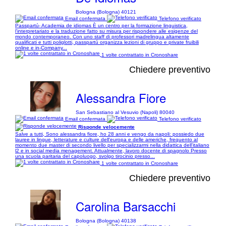
Bologna (Bologna) 40121
Email confermata
Telefono verificato
Passpartú- Academia de idiomas È un centro per la formazione linguistica,
l'interpretariato e la traduzione fatto su misura per rispondere alle esigenze del
mondo contemporaneo. Con uno staff di professori madrelingua altamente
qualificati e tutti poliglotti, passpartú organizza lezioni di gruppo e private fruibili
online e in-Company...
1 volte contrattato in Cronoshare
Chiedere preventivo
Alessandra Fiore
San Sebastiano al Vesuvio (Napoli) 80040
Email confermata
Telefono verificato
Risponde velocemente
Salve a tutti, Sono alessandra fiore, ho 28 anni e vengo da napoli: possiedo due
lauree in lingue, letterature e culture dell'europa e delle americhe, frequento al
momento due master di secondo livello per specializzarmi nella didattica dell'italiano
l2 e in social media menagement. Attualmente, lavoro docente di spagnolo Presso
una scuola paritaria del capoluogo, svolgo tirocinio presso...
1 volte contrattato in Cronoshare
Chiedere preventivo
Carolina Barsacchi
Bologna (Bologna) 40138