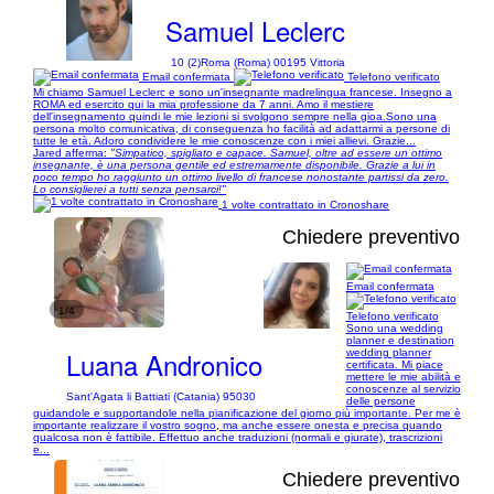
Samuel Leclerc
10 (2)
Roma (Roma) 00195 Vittoria
Email confermata
Telefono verificato
Mi chiamo Samuel Leclerc e sono un'insegnante madrelingua francese. Insegno a
ROMA ed esercito qui la mia professione da 7 anni. Amo il mestiere
dell'insegnamento quindi le mie lezioni si svolgono sempre nella gioa. ​ Sono una
persona molto comunicativa, di conseguenza ho facilità ad adattarmi a persone di
tutte le età. Adoro condividere le mie conoscenze con i miei allievi. Grazie...
Jared afferma:
"Simpatico, spigliato e capace. Samuel, oltre ad essere un ottimo
insegnante, è una persona gentile ed estremamente disponibile. Grazie a lui in
poco tempo ho raggiunto un ottimo livello di francese nonostante partissi da zero.
Lo consiglierei a tutti senza pensarci!"
1 volte contrattato in Cronoshare
Chiedere preventivo
Email confermata
1/4
Telefono verificato
Sono una wedding
planner e destination
Luana Andronico
wedding planner
certificata. Mi piace
mettere le mie abilità e
conoscenze al servizio
Sant'Agata li Battiati (Catania) 95030
delle persone
guidandole e supportandole nella pianificazione del giorno più importante. Per me è
importante realizzare il vostro sogno, ma anche essere onesta e precisa quando
qualcosa non è fattibile. Effettuo anche traduzioni (normali e giurate), trascrizioni
e...
Chiedere preventivo