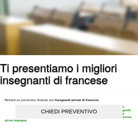
Ti presentiamo i migliori
insegnanti di francese
Richiedi un preventivo Gratuito per
Insegnanti privati di francese
.
è
gratis
e
senza
alcun impegno