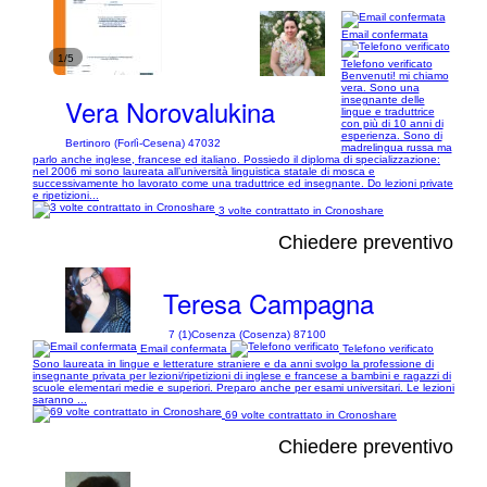
Email confermata
1/5
Telefono verificato
Benvenuti! mi chiamo
vera. Sono una
Vera Norovalukina
insegnante delle
lingue e traduttrice
con più di 10 anni di
esperienza. Sono di
Bertinoro (Forlì-Cesena) 47032
madrelingua russa ma
parlo anche inglese, francese ed italiano. Possiedo il diploma di specializzazione:
nel 2006 mi sono laureata all’università linguistica statale di mosca e
successivamente ho lavorato come una traduttrice ed insegnante. Do lezioni private
e ripetizioni...
3 volte contrattato in Cronoshare
Chiedere preventivo
Teresa Campagna
7 (1)
Cosenza (Cosenza) 87100
Email confermata
Telefono verificato
Sono laureata in lingue e letterature straniere e da anni svolgo la professione di
insegnante privata per lezioni/ripetizioni di inglese e francese a bambini e ragazzi di
scuole elementari medie e superiori. Preparo anche per esami universitari. Le lezioni
saranno ...
69 volte contrattato in Cronoshare
Chiedere preventivo