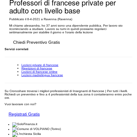
Professori di francese private per
adulto con livello base
Pubblicato il 8-4-2021 a Ravenna (Ravenna)
Mi chiamo alessandra, ho 37 anni sono una dipendente pubblica. Per lavoro sto
ricominciando a studiare. Lavoro su turni in quindi possiamo regolarci
settimanalmente per stabilire il giorno e l'orario della lezione
Chiedi Preventivo Gratis
Servizi correlati
Lezioni private di francese
Ripetizioni di francese
Lezioni di francese online
Lezioni madrelingua francese
Su Cronoshare troverai i migliori professionisti di Insegnanti di francese | Per tutti i livelli.
Richiedi un preventivo e fino a 4 professionisti della tua zona ti contatteranno entro poche
ore.
Vuoi lavorare con noi?
Registrati Gratis