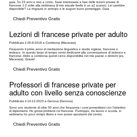
gaia, ho 23 anni e vivo a como. Sarei interessata a fare delle lezioni private di
francese 1-2 volte alla settimana (il mio attuale livello è un a2 scarso). Lei sarebbe
disponibile? La ringrazio in anticipo e le auguro buon pomeriggio, Gaia
Chiedi Preventivo Gratis
Lezioni di francese private per adulto
Pubblicato il 26-9-2018 a Corridonia (Macerata)
Frequento il primo anno di mediazione linguistica e studio inglese, francese e
tedesco. In questo lasso di tempo vorrei dedicarmi alla conversazione di tedesco e
francese. Abito a corridonia quindi cerco disponibilità nel mio paese o dintorni (es.
Macerata). Grazie!
Chiedi Preventivo Gratis
Professori di francese private per
adulto con livello senza conoscienze
Pubblicato il 14-12-2023 a Genova (Genova)
Sono uno studente di oltre 50 anni che frequenta i corsi pomeridiani con l'obiettivo
di diplomarmi. Ho grossi problemi col francese. Purtroppo, tra lavoro e scuola, in
settimana ho poco tempo libero e non posso spostarmi dal centro.
Chiedi Preventivo Gratis