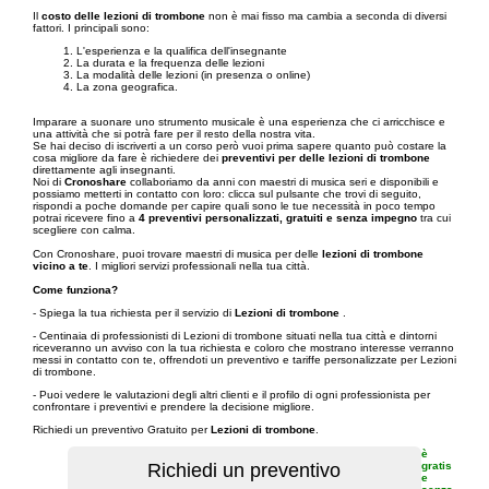
Il
costo delle lezioni di trombone
non è mai fisso ma cambia a seconda di diversi
fattori. I principali sono:
L'esperienza e la qualifica dell'insegnante
La durata e la frequenza delle lezioni
La modalità delle lezioni (in presenza o online)
La zona geografica.
Imparare a suonare uno strumento musicale è una esperienza che ci arricchisce e
una attività che si potrà fare per il resto della nostra vita.
Se hai deciso di iscriverti a un corso però vuoi prima sapere quanto può costare la
cosa migliore da fare è richiedere dei
preventivi per delle lezioni di trombone
direttamente agli insegnanti.
Noi di
Cronoshare
collaboriamo da anni con maestri di musica seri e disponibili e
possiamo metterti in contatto con loro: clicca sul pulsante che trovi di seguito,
rispondi a poche domande per capire quali sono le tue necessità in poco tempo
potrai ricevere fino a
4 preventivi personalizzati, gratuiti e senza impegno
tra cui
scegliere con calma.
Con Cronoshare, puoi trovare maestri di musica per delle
lezioni di trombone
vicino a te
. I migliori servizi professionali nella tua città.
Come funziona?
- Spiega la tua richiesta per il servizio di
Lezioni di trombone
.
- Centinaia di professionisti di Lezioni di trombone situati nella tua città e dintorni
riceveranno un avviso con la tua richiesta e coloro che mostrano interesse verranno
messi in contatto con te, offrendoti un preventivo e tariffe personalizzate per Lezioni
di trombone.
- Puoi vedere le valutazioni degli altri clienti e il profilo di ogni professionista per
confrontare i preventivi e prendere la decisione migliore.
Richiedi un preventivo Gratuito per
Lezioni di trombone
.
è
gratis
e