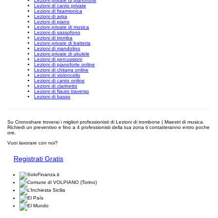
Lezioni private di pianoforte
Lezioni di canto private
Lezioni di fisarmonica
Lezioni di arpa
Lezioni di piano
Lezioni private di musica
Lezioni di sassofono
Lezioni di tromba
Lezioni private di batteria
Lezioni di mandolino
Lezioni private di ukulele
Lezioni di percussioni
Lezioni di pianoforte online
Lezioni di chitarra online
Lezioni di violoncello
Lezioni di canto online
Lezioni di clarinetto
Lezioni di flauto traverso
Lezioni di basso
Su Cronoshare troverai i migliori professionisti di Lezioni di trombone | Maestri di musica.
Richiedi un preventivo e fino a 4 professionisti della tua zona ti contatteranno entro poche
ore.
Vuoi lavorare con noi?
Registrati Gratis