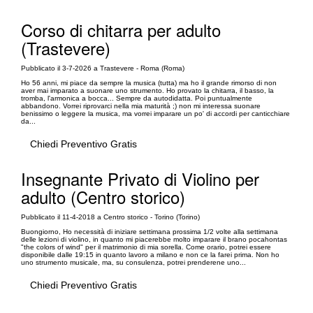
Corso di chitarra per adulto
(Trastevere)
Pubblicato il 3-7-2026 a Trastevere - Roma (Roma)
Ho 56 anni, mi piace da sempre la musica (tutta) ma ho il grande rimorso di non
aver mai imparato a suonare uno strumento. Ho provato la chitarra, il basso, la
tromba, l'armonica a bocca... Sempre da autodidatta. Poi puntualmente
abbandono. Vorrei riprovarci nella mia maturità ;) non mi interessa suonare
benissimo o leggere la musica, ma vorrei imparare un po' di accordi per canticchiare
da...
Chiedi Preventivo Gratis
Insegnante Privato di Violino per
adulto (Centro storico)
Pubblicato il 11-4-2018 a Centro storico - Torino (Torino)
Buongiorno, Ho necessità di iniziare settimana prossima 1/2 volte alla settimana
delle lezioni di violino, in quanto mi piacerebbe molto imparare il brano pocahontas
"the colors of wind" per il matrimonio di mia sorella. Come orario, potrei essere
disponibile dalle 19:15 in quanto lavoro a milano e non ce la farei prima. Non ho
uno strumento musicale, ma, su consulenza, potrei prenderene uno...
Chiedi Preventivo Gratis