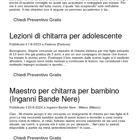
anche di qualche consiglio su quale sax acquistare o noleggiare per iniziare. Per
me è uno strumento del tutto nuovo, il quale “sto scoprendo” solo nell’ultimo
periodo. Il mio obiettivo non è seguire un percorso accademico o da...
Chiedi Preventivo Gratis
Lezioni di chitarra per adolescente
Pubblicato il 7-9-2023 a Padova (Padova)
Buongiorno, Stiamo cercando un maestro di chitarra elettrica per mio figlio edoardo
di 13 anni che già pratica da 5 anni, e per un suo compagno di classe che invece
ha iniziato lo scorso anno. Purtroppo il loro maestro dallo scorso luglio si è trasferito
all’estero. I ragazzi sono molto motivati a continuare le lezioni, ma considerati i loro
molteplici impegni scolastici e sportivi,...
Chiedi Preventivo Gratis
Maestro per chitarra per bambino
(Inganni Bande Nere)
Pubblicato il 20-8-2024 a Inganni Bande Nere - Milano (Milano)
Ciao , Mi chiamo jacopo e sto cercando un insegnante di chitarra per mia figlia di 6
anni La mia necessità sarebbe quella di avere lezioni a domicilio a casa nostra
(zona ovest di milano, in città). Adesso stiamo ancora valutando se sia una cosa
attuale, sai com'è, a questa età è tutto un po' aleatorio... Nel caso tu saresti
disponibile a partire da metà settembre/ottobre? In caso...
Chiedi Preventivo Gratis