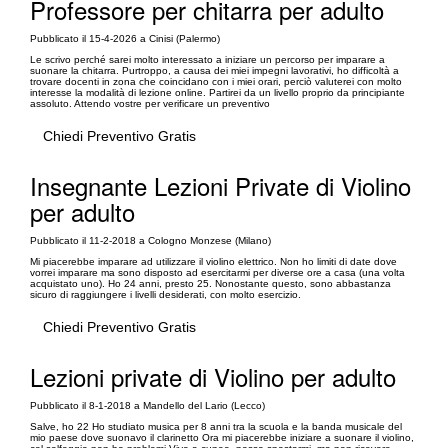
Professore per chitarra per adulto
Pubblicato il 15-4-2026 a Cinisi (Palermo)
Le scrivo perché sarei molto interessato a iniziare un percorso per imparare a
suonare la chitarra. Purtroppo, a causa dei miei impegni lavorativi, ho difficoltà a
trovare docenti in zona che coincidano con i miei orari, perciò valuterei con molto
interesse la modalità di lezione online. Partirei da un livello proprio da principiante
assoluto. Attendo vostre per verificare un preventivo
Chiedi Preventivo Gratis
Insegnante Lezioni Private di Violino
per adulto
Pubblicato il 11-2-2018 a Cologno Monzese (Milano)
Mi piacerebbe imparare ad utilizzare il violino elettrico. Non ho limiti di date dove
vorrei imparare ma sono disposto ad esercitarmi per diverse ore a casa (una volta
acquistato uno). Ho 24 anni, presto 25. Nonostante questo, sono abbastanza
sicuro di raggiungere i livelli desiderati, con molto esercizio.
Chiedi Preventivo Gratis
Lezioni private di Violino per adulto
Pubblicato il 8-1-2018 a Mandello del Lario (Lecco)
Salve, ho 22 Ho studiato musica per 8 anni tra la scuola e la banda musicale del
mio paese dove suonavo il clarinetto Ora mi piacerebbe iniziare a suonare il violino,