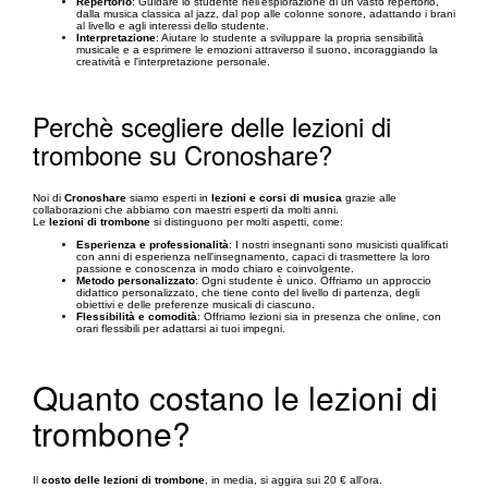
Repertorio
: Guidare lo studente nell'esplorazione di un vasto repertorio,
dalla musica classica al jazz, dal pop alle colonne sonore, adattando i brani
al livello e agli interessi dello studente.
Interpretazione
: Aiutare lo studente a sviluppare la propria sensibilità
musicale e a esprimere le emozioni attraverso il suono, incoraggiando la
creatività e l'interpretazione personale.
Perchè scegliere delle lezioni di
trombone su Cronoshare?
Noi di
Cronoshare
siamo esperti in
lezioni e corsi di musica
grazie alle
collaborazioni che abbiamo con maestri esperti da molti anni.
Le
lezioni di trombone
si distinguono per molti aspetti, come:
Esperienza e professionalità
: I nostri insegnanti sono musicisti qualificati
con anni di esperienza nell'insegnamento, capaci di trasmettere la loro
passione e conoscenza in modo chiaro e coinvolgente.
Metodo personalizzato
: Ogni studente è unico. Offriamo un approccio
didattico personalizzato, che tiene conto del livello di partenza, degli
obiettivi e delle preferenze musicali di ciascuno.
Flessibilità e comodità
: Offriamo lezioni sia in presenza che online, con
orari flessibili per adattarsi ai tuoi impegni.
Quanto costano le lezioni di
trombone?
Il
costo delle lezioni di trombone
, in media, si aggira sui 20 € all'ora.