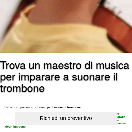
Trova un maestro di musica
per imparare a suonare il
trombone
Richiedi un preventivo Gratuito per
Lezioni di trombone
.
è
gratis
e
senza
alcun impegno