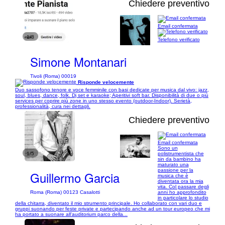
Chiedere preventivo
Email confermata
1/8
Telefono verificato
Simone Montanari
Tivoli (Roma) 00019
Risponde velocemente
Duo sassofono tenore e voce femminile con basi dedicate per musica dal vivo: jazz,
soul, blues, dance, folk. Dj set e karaoke; Aperitivi soft bar. Disponibilità di due o più
services per coprire più zone in uno stesso evento (outdoor-Indoor). Serietà,
professionalità, cura nei dettagli.
Chiedere preventivo
Email confermata
Sono un
1/5
polistrumentista che
sin da bambino ha
maturato una
passione per la
Guillermo Garcia
musica che è
diventata ora la mia
vita. Col passare degli
anni ho approfondito
Roma (Roma) 00123 Casalotti
in particolare lo studio
della chitarra, diventato il mio strumento principale. Ho collaborato con vari duo e
gruppi suonando per feste private e partecipando anche ad un tour europeo che mi
ha portato a suonare all'auditorium parco della...