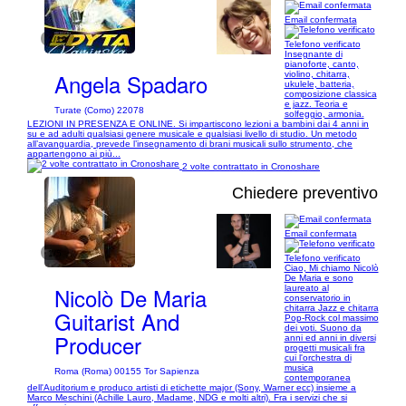
Email confermata
1/19
Telefono verificato
Insegnante di
pianoforte, canto,
Angela Spadaro
violino, chitarra,
ukulele, batteria,
composizione classica
e jazz. Teoria e
Turate (Como) 22078
solfeggio, armonia.
LEZIONI IN PRESENZA E ONLINE. Si impartiscono lezioni a bambini dai 4 anni in
su e ad adulti qualsiasi genere musicale e qualsiasi livello di studio. Un metodo
all’avanguardia, prevede l’insegnamento di brani musicali sullo strumento, che
appartengono ai più...
2 volte contrattato in Cronoshare
Chiedere preventivo
Email confermata
1/5
Telefono verificato
Ciao, Mi chiamo Nicolò
De Maria e sono
Nicolò De Maria
laureato al
conservatorio in
chitarra Jazz e chitarra
Guitarist And
Pop-Rock col massimo
dei voti. Suono da
Producer
anni ed anni in diversi
progetti musicali fra
cui l'orchestra di
musica
Roma (Roma) 00155 Tor Sapienza
contemporanea
dell'Auditorium e produco artisti di etichette major (Sony, Warner ecc) insieme a
Marco Meschini (Achille Lauro, Madame, NDG e molti altri). Fra i servizi che si