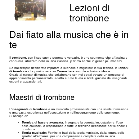
Lezioni di
trombone
1/9
Dai fiato alla musica che è in
te
Il
trombone
, con il suo suono potente e versatile, è uno strumento che affascina e
conquista, utilizzato nella musica classica, jazz ma anche in generi più moderni.
Se hai sempre desiderato imparare a suonarlo o migliorare la tua tecnica, le
lezioni
di trombone
che puoi trovare su
Cronoshare
sono la soluzione ideale.
Grazie ai maestri di musica che collaborano con noi potrai trovare un percorso di
apprendimento personalizzato, adatto a tutte le età e livelli, guidato da insegnanti
esperti e appassionati.
Maestri di trombone
L'
insegnante di trombone
è un musicista professionista con una solida formazione
e una vasta esperienza nell'esecuzione e nell'insegnamento dello strumento.
Si occupa di:
Tecnica di base e avanzata
: Insegnare la corretta impostazione, l'uso
della coulisse, la respirazione e tutte le tecniche necessarie per suonare il
trombone.
Teoria musicale
: Fornire le basi della teoria musicale, dalla lettura dello
spartito all'armonia, per una comprensione completa della musica.