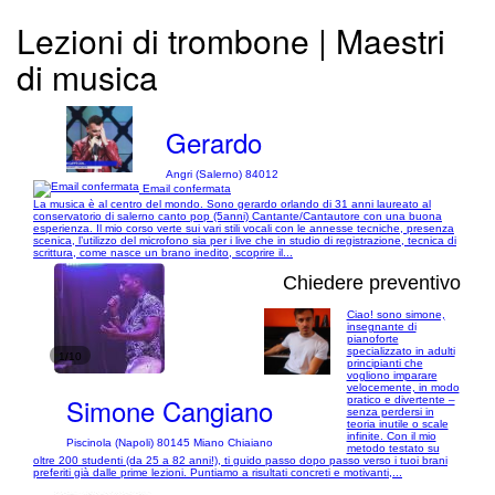
Lezioni di trombone | Maestri
di musica
Gerardo
Angri (Salerno) 84012
Email confermata
La musica è al centro del mondo. Sono gerardo orlando di 31 anni laureato al
conservatorio di salerno canto pop (5anni) Cantante/Cantautore con una buona
esperienza. Il mio corso verte sui vari stili vocali con le annesse tecniche, presenza
scenica, l’utilizzo del microfono sia per i live che in studio di registrazione, tecnica di
scrittura, come nasce un brano inedito, scoprire il...
Chiedere preventivo
Ciao! sono simone,
insegnante di
pianoforte
specializzato in adulti
1/10
principianti che
vogliono imparare
velocemente, in modo
Simone Cangiano
pratico e divertente –
senza perdersi in
teoria inutile o scale
infinite. Con il mio
Piscinola (Napoli) 80145 Miano Chiaiano
metodo testato su
oltre 200 studenti (da 25 a 82 anni!), ti guido passo dopo passo verso i tuoi brani
preferiti già dalle prime lezioni. Puntiamo a risultati concreti e motivanti,...