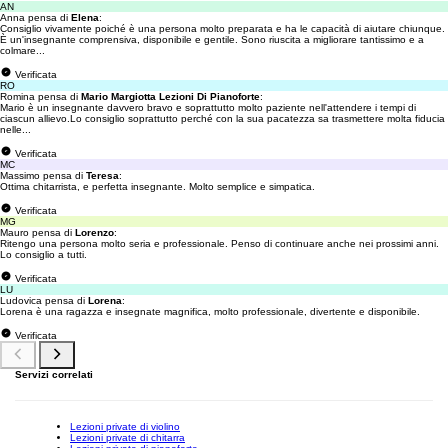
AN
Anna pensa di
Elena
:
Consiglio vivamente poiché è una persona molto preparata e ha le capacità di aiutare chiunque.
È un'insegnante comprensiva, disponibile e gentile. Sono riuscita a migliorare tantissimo e a
colmare...
Verificata
RO
Romina pensa di
Mario Margiotta Lezioni Di Pianoforte
:
Mario è un insegnante davvero bravo e soprattutto molto paziente nell'attendere i tempi di
ciascun allievo.Lo consiglio soprattutto perché con la sua pacatezza sa trasmettere molta fiducia
nelle...
Verificata
MC
Massimo pensa di
Teresa
:
Ottima chitarrista, e perfetta insegnante. Molto semplice e simpatica.
Verificata
MG
Mauro pensa di
Lorenzo
:
Ritengo una persona molto seria e professionale. Penso di continuare anche nei prossimi anni.
Lo consiglio a tutti.
Verificata
LU
Ludovica pensa di
Lorena
:
Lorena è una ragazza e insegnate magnifica, molto professionale, divertente e disponibile.
Verificata
Servizi correlati
Lezioni private di violino
Lezioni private di chitarra