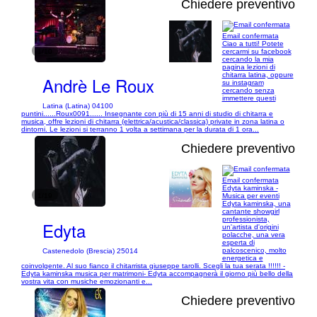
Chiedere preventivo
Email confermata
Ciao a tutti! Potete
1/10
cercarmi su facebook
cercando la mia
pagina lezioni di
chitarra latina, oppure
Andrè Le Roux
su instagram
cercando senza
immettere questi
Latina (Latina) 04100
puntini......Roux0091...... Insegnante con più di 15 anni di studio di chitarra e
musica, offre lezioni di chitarra (elettrica/acustica/classica) private in zona latina o
dintorni. Le lezioni si terranno 1 volta a settimana per la durata di 1 ora...
Chiedere preventivo
Email confermata
Edyta kaminska -
1/19
Musica per eventi
Edyta kaminska, una
cantante showgirl
professionista,
Edyta
un'artista d'origini
polacche, una vera
esperta di
palcoscenico, molto
Castenedolo (Brescia) 25014
energetica e
coinvolgente. Al suo fianco il chitarrista giuseppe tarolli. Scegli la tua serata !!!!!! -
Edyta kaminska musica per matrimoni- Edyta accompagnerà il giorno più bello della
vostra vita con musiche emozionanti e...
Chiedere preventivo