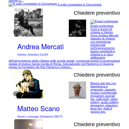
offrono ci...
6 volte contrattato in Cronoshare
Chiedere preventivo
Email confermata
Corsi e lezioni di
1/3
chitarra a Viterbo
Sono Andrea Mercati,
maestro di chitarra,
con esperienza
Andrea Mercati
trentennale
nell'insegnamento,
lauree magistrali in
chitarra e in Jazz,
Viterbo (Viterbo) 01100
abilitazione
all'insegnamento della chitarra nelle scuole statali, conseguiti presso il conservatorio
statale di musica Santa Cecilia di Roma. Specializzato nel Flamenco in Spagna
presso la Fundation de Arte Flamenco Cristina...
Chiedere preventivo
Musica dal vivo con
fisarmonica e
organetto, karaoke,
musica commerciale,
1/7
reggaeton suonati
live, balli sardi, video
editing, audio editing,
Matteo Scano
doppiaggi, imitazioni,
liscio live, balli di
gruppo live.
Santu Lussurgiu (Oristano) 09075
Chiedere preventivo