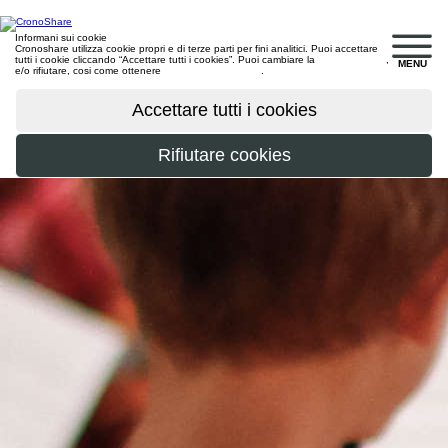
Informani sui cookie
Cronoshare utilizza cookie propri e di terze parti per fini analitici. Puoi accettare
tutti i cookie cliccando “Accettare tutti i cookies”. Puoi cambiare la
configurazione
,
MENU
e/o rifiutare, cosi come ottenere
maggiori informazioni
.