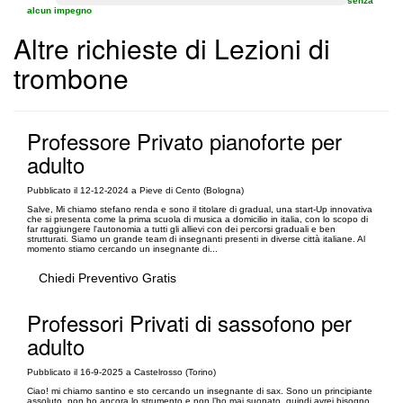
senza
alcun impegno
Altre richieste di Lezioni di
trombone
Professore Privato pianoforte per
adulto
Pubblicato il 12-12-2024 a Pieve di Cento (Bologna)
Salve, Mi chiamo stefano renda e sono il titolare di gradual, una start-Up innovativa
che si presenta come la prima scuola di musica a domicilio in italia, con lo scopo di
far raggiungere l'autonomia a tutti gli allievi con dei percorsi graduali e ben
strutturati. Siamo un grande team di insegnanti presenti in diverse città italiane. Al
momento stiamo cercando un insegnante di...
Chiedi Preventivo Gratis
Professori Privati di sassofono per
adulto
Pubblicato il 16-9-2025 a Castelrosso (Torino)
Ciao! mi chiamo santino e sto cercando un insegnante di sax. Sono un principiante
assoluto, non ho ancora lo strumento e non l’ho mai suonato, quindi avrei bisogno