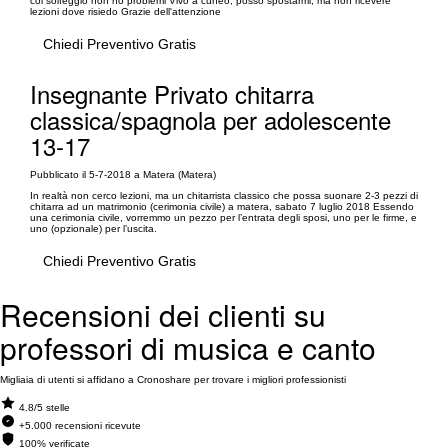
col solfeggio non ho problemi Vivo a cuneo, posso spostarmi, ma non ricevere
lezioni dove risiedo Grazie dell'attenzione
Chiedi Preventivo Gratis
Insegnante Privato chitarra
classica/spagnola per adolescente
13-17
Pubblicato il 5-7-2018 a Matera (Matera)
In realtà non cerco lezioni, ma un chitarrista classico che possa suonare 2-3 pezzi di
chitarra ad un matrimonio (cerimonia civile) a matera, sabato 7 luglio 2018 Essendo
una cerimonia civile, vorremmo un pezzo per l’entrata degli sposi, uno per le firme, e
uno (opzionale) per l’uscita.
Chiedi Preventivo Gratis
Recensioni dei clienti su
professori di musica e canto
Migliaia di utenti si affidano a Cronoshare per trovare i migliori professionisti
4.8/5 stelle
+5.000 recensioni ricevute
100% verificate