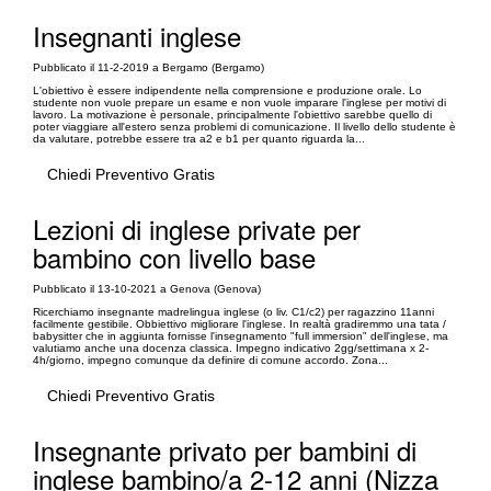
Insegnanti inglese
Pubblicato il 11-2-2019 a Bergamo (Bergamo)
L'obiettivo è essere indipendente nella comprensione e produzione orale. Lo
studente non vuole prepare un esame e non vuole imparare l'inglese per motivi di
lavoro. La motivazione è personale, principalmente l'obiettivo sarebbe quello di
poter viaggiare all'estero senza problemi di comunicazione. Il livello dello studente è
da valutare, potrebbe essere tra a2 e b1 per quanto riguarda la...
Chiedi Preventivo Gratis
Lezioni di inglese private per
bambino con livello base
Pubblicato il 13-10-2021 a Genova (Genova)
Ricerchiamo insegnante madrelingua inglese (o liv. C1/c2) per ragazzino 11anni
facilmente gestibile. Obbiettivo migliorare l'inglese. In realtà gradiremmo una tata /
babysitter che in aggiunta fornisse l'insegnamento "full immersion" dell'inglese, ma
valutiamo anche una docenza classica. Impegno indicativo 2gg/settimana x 2-
4h/giorno, impegno comunque da definire di comune accordo. Zona...
Chiedi Preventivo Gratis
Insegnante privato per bambini di
inglese bambino/a 2-12 anni (Nizza