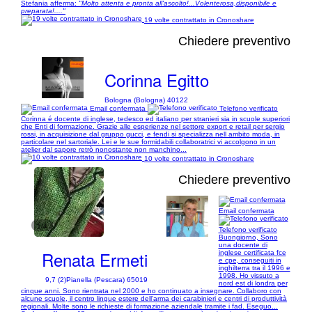
Stefania afferma:
"Molto attenta e pronta all'ascolto!...Volenterosa,disponibile e
preparata!...."
19 volte contrattato in Cronoshare
Chiedere preventivo
Corinna Egitto
Bologna (Bologna) 40122
Email confermata
Telefono verificato
Corinna é docente di inglese, tedesco ed italiano per stranieri sia in scuole superiori
che Enti di formazione. Grazie alle esperienze nel settore export e retail per sergio
rossi, in acquisizione dal gruppo gucci, e fendi si specializza nell ambito moda, in
particolare nel sartoriale. Lei e le sue formidabili collaboratrici vi accolgono in un
atelier dal sapore retrò nonostante non manchino...
10 volte contrattato in Cronoshare
Chiedere preventivo
Email confermata
1/4
Telefono verificato
Buongiorno, Sono
una docente di
Renata Ermeti
inglese certificata fce
e cpe, conseguiti in
inghilterra tra il 1996 e
1998. Ho vissuto a
9,7 (2)
Pianella (Pescara) 65019
nord est di londra per
cinque anni. Sono rientrata nel 2000 e ho continuato a insegnare. Collaboro con
alcune scuole, il centro lingue estere dell'arma dei carabinieri e centri di produttività
regionali. Molte sono le richieste di formazione aziendale tramite i fad. Eseguo...