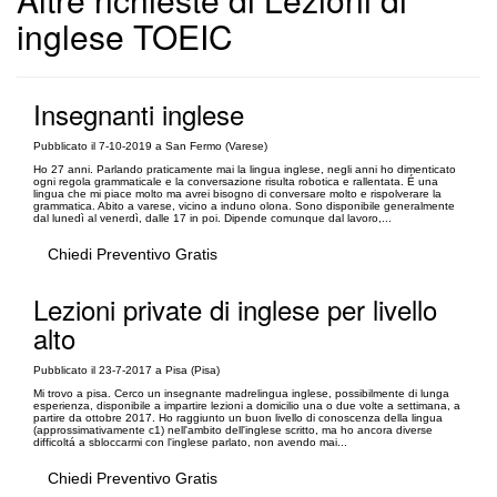
inglese TOEIC
Insegnanti inglese
Pubblicato il 7-10-2019 a San Fermo (Varese)
Ho 27 anni. Parlando praticamente mai la lingua inglese, negli anni ho dimenticato
ogni regola grammaticale e la conversazione risulta robotica e rallentata. É una
lingua che mi piace molto ma avrei bisogno di conversare molto e rispolverare la
grammatica. Abito a varese, vicino a induno olona. Sono disponibile generalmente
dal lunedì al venerdì, dalle 17 in poi. Dipende comunque dal lavoro,...
Chiedi Preventivo Gratis
Lezioni private di inglese per livello
alto
Pubblicato il 23-7-2017 a Pisa (Pisa)
Mi trovo a pisa. Cerco un insegnante madrelingua inglese, possibilmente di lunga
esperienza, disponibile a impartire lezioni a domicilio una o due volte a settimana, a
partire da ottobre 2017. Ho raggiunto un buon livello di conoscenza della lingua
(approssimativamente c1) nell'ambito dell'inglese scritto, ma ho ancora diverse
difficoltá a sbloccarmi con l'inglese parlato, non avendo mai...
Chiedi Preventivo Gratis