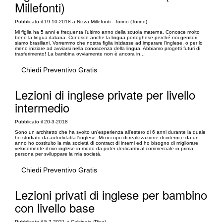
Millefonti)
Pubblicato il 19-10-2018 a Nizza Millefonti - Torino (Torino)
Mi figlia ha 5 anni e frequenta l'ultimo anno della scuola materna. Conosce molto
bene la lingua italiana. Conosce anche la lingua portoghese perché noi genitori
siamo brasiliani. Vorremmo che nostra figlia iniziasse ad imparare l'inglese, o per lo
meno iniziare ad avviarsi nella conoscenza della lingua. Abbiamo progetti futuri di
trasferimento! La bambina ovviamente non è ancora in...
Chiedi Preventivo Gratis
Lezioni di inglese private per livello
intermedio
Pubblicato il 20-3-2018
Sono un architetto che ha svolto un'esperienza all'estero di 6 anni durante la quale
ho studiato da autodidatta l'inglese. Mi occupo di realizzazione di interni e da un
anno ho costituito la mia società di contract di interni ed ho bisogno di migliorare
velocemente il mio inglese in modo da poter dedicarmi al commerciale in prima
persona per sviluppare la mia società.
Chiedi Preventivo Gratis
Lezioni privati di inglese per bambino
con livello base
Pubblicato il 5-7-2021 a Calcinaia (Pisa)