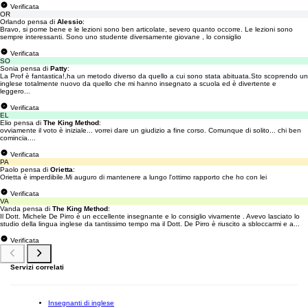
Verificata
OR
Orlando pensa di
Alessio
:
Bravo, si pome bene e le lezioni sono ben articolate, severo quanto occorre. Le lezioni sono
sempre interessanti. Sono uno studente diversamente giovane , lo consiglio
Verificata
SO
Sonia pensa di
Patty
:
La Prof è fantastica!,ha un metodo diverso da quello a cui sono stata abituata.Sto scoprendo un
inglese totalmente nuovo da quello che mi hanno insegnato a scuola ed è divertente e
leggero...
Verificata
EL
Elio pensa di
The King Method
:
ovviamente il voto è iniziale... vorrei dare un giudizio a fine corso. Comunque di solito... chi ben
comincia....
Verificata
PA
Paolo pensa di
Orietta
:
Orietta è imperdibile.Mi auguro di mantenere a lungo l'ottimo rapporto che ho con lei
Verificata
VA
Vanda pensa di
The King Method
:
Il Dott. Michele De Pirro è un eccellente insegnante e lo consiglio vivamente . Avevo lasciato lo
studio della lingua inglese da tantissimo tempo ma il Dott. De Pirro è riuscito a sbloccarmi e a...
Verificata
Servizi correlati
Insegnanti di inglese