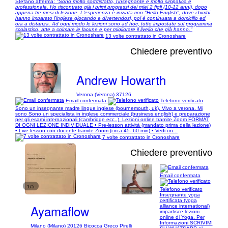
Stefano afferma:
"Sono molto soddisfatto, l'insegnante è molto simpatica e
professionale. Ho riscontrato già i primi progressi dei miei 2 figli (10-12 anni), dopo
appena tre mesi di lezione. L'esperienza è iniziata con "Hello English", dove i bimbi
hanno imparato l'inglese giocando e divertendosi, poi è continuata a domicilio ed
ora a distanza. Ad ogni modo le lezioni sono ad hoc, tutte impostate sul programma
scolastico, atte a colmare le lacune e per migliorare il livello che già hanno."
13 volte contrattato in Cronoshare
Chiedere preventivo
Andrew Howarth
Verona (Verona) 37126
Email confermata
Telefono verificato
Sono un insegnante madre lingue inglese (bournemouth, uk). Vivo a verona. Mi
sono Sono un specialista in inglese commerciale (business english) e preparazione
per gli esami internazionali (cambridge ecc..). Lezioni online tramite Zoom FORMAT
DI OGNI LEZIONE INDIVIDUALE • Pre-lesson attività (mandato prima della lezione)
• Live lesson con docente tramite Zoom (circa 45- 60 min) • Vedi un...
7 volte contrattato in Cronoshare
Chiedere preventivo
Email confermata
1/5
Telefono verificato
Insegnante yoga
certificata (yoga
Ayamaflow
alliance international)
impartisce lezioni
online di Yoga. Per
Informazioni SCRIVIMI
Milano (Milano) 20126 Bicocca Greco Pirelli