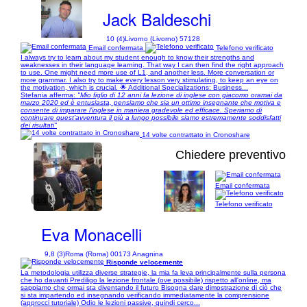
Jack Baldeschi
10 (4)
Livorno (Livorno) 57128
Email confermata
Telefono verificato
I always try to learn about my student enough to know their strengths and
weaknesses in their language learning. That way I can then find the right approach
to use. One might need more use of L1, and another less. More conversation or
more grammar. I also try to make every lesson very stimulating, to keep an eye on
the motivation, which is crucial. 🌟 Additional Specializations: Business...
Stefania afferma:
"Mio figlio di 12 anni fa lezione di inglese con giacomo oramai da
marzo 2020 ed è entusiasta, pensiamo che sia un ottimo insegnante che motiva e
consente di imparare l’inglese in maniera gradevole ed efficace. Speriamo di
continuare quest’avventura il più a lungo possibile siamo estremamente soddisfatti
dei risultati"
14 volte contrattato in Cronoshare
Chiedere preventivo
Email confermata
1/3
Telefono verificato
Eva Monacelli
9,8 (3)
Roma (Roma) 00173 Anagnina
Risponde velocemente
La metodologia utilizza diverse strategie, la mia fa leva principalmente sulla persona
che ho davanti Prediligo la lezione frontale (ove possibile) rispetto all'online, ma
sappiamo che ormai sta diventando il futuro Bisogna dare dimostrazione di ciò che
si sta impartendo ed insegnando verificando immediatamente la comprensione
(approcci tutoriale) Odio le lezioni passive, quindi cerco...