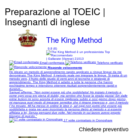
Preparazione al TOEIC |
Insegnanti di inglese
The King Method
9,8 (6)
| Gallarate (Varese) 21013
Email confermata
Telefono verificato
Risponde velocemente
Ho ideato un metodo di apprendimento rapido applicato a cinque lingue da me
denominato The King Method, il metodo reale per imparare le lingue. Si tratta di un
metodo vero, il frutto dello studio di venti anni di tecniche e strategie di
apprendimento. The King Method é adatto a tutte le persone che hanno
pochissimo tempo e intendono ottenere risultati sorprendentemente rapidi e
duratuti...
Samuel afferma:
"Non potrei essere più che soddisfatta! Ho iniziato il metodo e,
come ogni cosa ero piena di dubbi, ma sentivo che fosse la strada giusta! Sin dalle
prime lezioni mi sono accorta di essere migliorata subito e così giorno dopo giorno,
mi mancava quel modo di imparare semplice che ti rimane impresso e, con il metodo
l' ho trovato. Mi ha messo in ordine le idee e, ad oggi non potrei che essere più
soddisfatta e grata per aver incontrato la persona dietro al metodo e si essermi
affidata a lei, Senza pensarci due volte. Nel mondo in cui lavoro avevo proprio
bisogno di questo."
17 volte contrattato in Cronoshare
Chiedere preventivo