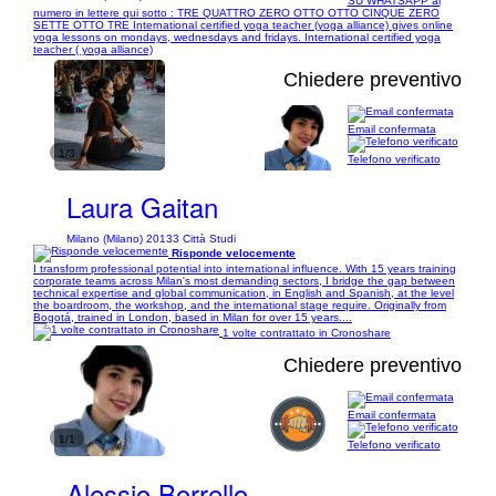
SU WHATSAPP al
numero in lettere qui sotto : TRE QUATTRO ZERO OTTO OTTO CINQUE ZERO
SETTE OTTO TRE International certified yoga teacher (yoga alliance) gives online
yoga lessons on mondays, wednesdays and fridays. International certified yoga
teacher ( yoga alliance)
Chiedere preventivo
Email confermata
1/3
Telefono verificato
Laura Gaitan
Milano (Milano) 20133 Città Studi
Risponde velocemente
I transform professional potential into international influence. With 15 years training
corporate teams across Milan's most demanding sectors, I bridge the gap between
technical expertise and global communication, in English and Spanish, at the level
the boardroom, the workshop, and the international stage require. Originally from
Bogotá, trained in London, based in Milan for over 15 years....
1 volte contrattato in Cronoshare
Chiedere preventivo
Email confermata
1/1
Telefono verificato
Alessio Borrello