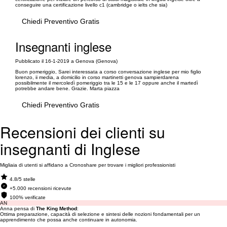
conseguire una certificazione livello c1 (cambridge o ielts che sia)
Chiedi Preventivo Gratis
Insegnanti inglese
Pubblicato il 16-1-2019 a Genova (Genova)
Buon pomeriggio, Sarei interessata a corso conversazione inglese per mio figlio
lorenzo, ii media, a domicilio in corso martinetti genova sampierdarena
possibilmente il mercoledì pomeriggio tra le 15 e le 17 oppure anche il martedì
potrebbe andare bene. Grazie. Marta piazza
Chiedi Preventivo Gratis
Recensioni dei clienti su
insegnanti di Inglese
Migliaia di utenti si affidano a Cronoshare per trovare i migliori professionisti
4.8/5 stelle
+5.000 recensioni ricevute
100% verificate
AN
Anna pensa di
The King Method
:
Ottima preparazione, capacità di selezione e sintesi delle nozioni fondamentali per un
apprendimento che possa anche continuare in autonomia.