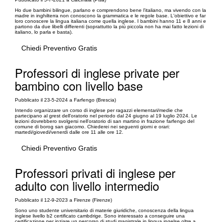
Ho due bambini bilingue, parlano e comprendono bene l'italiano, ma vivendo con la
madre in inghilterra non conoscono la grammatica e le regole base. L'obiettivo e far
loro conoscere la lingua italiana come quella inglese. I bambini hanno 11 e 8 anni e
partono da due libelli differenti (soprattutto la più piccola non ha mai fatto lezioni di
italiano, lo parla e basta).
Chiedi Preventivo Gratis
Professori di inglese private per
bambino con livello base
Pubblicato il 23-5-2024 a Farfengo (Brescia)
Intendo organizzare un corso di inglese per ragazzi elementari/medie che
partecipano al grest dell'oratorio nel periodo dal 24 giugno al 19 luglio 2024. Le
lezioni dovrebbero svolgersi nell'oratorio di san martino in frazione farfengo del
comune di borog san giacomo. Chiederei nei seguenti giorni e orari:
martedi/giovedi/venerdi dalle ore 11 alle ore 12.
Chiedi Preventivo Gratis
Professori privati di inglese per
adulto con livello intermedio
Pubblicato il 12-9-2023 a Firenze (Firenze)
Sono uno studente universitario di materie giuridiche, conoscenza della lingua
inglese livello b2 certificato cambdrige. Sono interessato a conseguire una
certificazione per inziare un percorso di studi magistrale in lingua ingelse oltre a