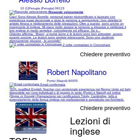
10 (1)
Perugia (Perugia) 06123
Risponde velocemente
Ciao! Sono Alessio Borrello, personal trainer pluricertificato e laureato con
esperienza quasi decennale e aiuto le persone a raggiungere i loro obiettivi in
ambito fitness e miglioramento delle prestazioni. Oltre a questo, sono anche un
insegnante di inglese. Mi piace molto aiutare le persone a imparare e migliorare il
loro inglese in modo semplice, coinvolgente ed efficace. Se ti...
Orlando afferma:
"Bravo, si pome bene e le lezioni sono ben articolate, severo
quanto occorre. Le lezioni sono sempre interessanti. Sono uno studente
diversamente giovane , lo consiglio"
2 volte contrattato in Cronoshare
Chiedere preventivo
Robert Napolitano
Portici (Napoli) 80055
Email confermata
TEFL qualified English Teacher con ventennale esperienza nel Regno Unito ed Italy
disponibile per corsi individuali o di gruppo in sede (Portici e Napoli) ed online
(Skype or Google) Preparazione per certificazioni Trinity, Cambridge, Ielts e
potenziamento della lingua inglese per professionisti e soprattutto per Architetti.
Chiedere preventivo
Lezioni di
inglese
1/6