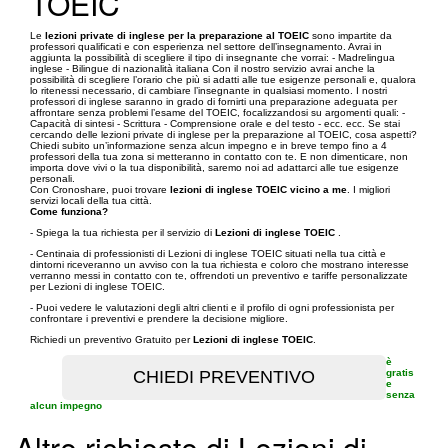
TOEIC
Le
lezioni private di inglese per la preparazione al TOEIC
sono impartite da
professori qualificati e con esperienza nel settore dell’insegnamento. Avrai in
aggiunta la possibilità di scegliere il tipo di insegnante che vorrai: - Madrelingua
inglese - Bilingue di nazionalità italiana Con il nostro servizio avrai anche la
possibilità di scegliere l’orario che più si adatti alle tue esigenze personali e, qualora
lo ritenessi necessario, di cambiare l’insegnante in qualsiasi momento. I nostri
professori di inglese saranno in grado di fornirti una preparazione adeguata per
affrontare senza problemi l’esame del TOEIC, focalizzandosi su argomenti quali: -
Capacità di sintesi - Scrittura - Comprensione orale e del testo - ecc. ecc. Se stai
cercando delle lezioni private di inglese per la preparazione al TOEIC, cosa aspetti?
Chiedi subito un’informazione senza alcun impegno e in breve tempo fino a 4
professori della tua zona si metteranno in contatto con te. E non dimenticare, non
importa dove vivi o la tua disponibilità, saremo noi ad adattarci alle tue esigenze
personali.
Con Cronoshare, puoi trovare
lezioni di inglese TOEIC vicino a me
. I migliori
servizi locali della tua città.
Come funziona?
- Spiega la tua richiesta per il servizio di
Lezioni di inglese TOEIC
.
- Centinaia di professionisti di Lezioni di inglese TOEIC situati nella tua città e
dintorni riceveranno un avviso con la tua richiesta e coloro che mostrano interesse
verranno messi in contatto con te, offrendoti un preventivo e tariffe personalizzate
per Lezioni di inglese TOEIC.
- Puoi vedere le valutazioni degli altri clienti e il profilo di ogni professionista per
confrontare i preventivi e prendere la decisione migliore.
Richiedi un preventivo Gratuito per
Lezioni di inglese TOEIC
.
è
gratis
e
senza
alcun impegno
Altre richieste di Lezioni di