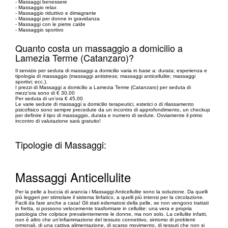
- Massaggi benessere
- Massaggio relax
- Massaggio riduttivo e dimagrante
- Massaggi per donne in gravidanza
- Massaggi con le pietre calde
- Massaggio sportivo
Quanto costa un massaggio a domicilio a
Lamezia Terme (Catanzaro)?
Il servizio per seduta di massaggi a domicilio varia in base a: durata; esperienza e
tipologia di massaggio (massaggi antistress; massaggi anticellulite; massaggi
sportivi; ecc.).
I prezzi di Massaggi a domicilio a Lamezia Terme (Catanzaro) per seduta di
mezz’ora sono di € 30,00
Per seduta di un’ora € 45,00
Le varie sedute di massaggi a domicilio terapeutici, estetici o di rilassamento
psicofisico sono sempre precedute da un incontro di approfondimento, un checkup
per definire il tipo di massaggio, durata e numero di sedute. Ovviamente il primo
incontro di valutazione sarà gratuito!
Tipologie di Massaggi:
Massaggi Anticellulite
Per la pelle a buccia di arancia i Massaggi Anticellulite sono la soluzione. Da quelli
più leggeri per stimolare il sistema linfatico, a quelli più intensi per la circolazione.
Facili da fare anche a casa! Gli stati edematosi della pelle, se non vengono trattati
in fretta, si possono velocemente trasformare in cellulite: una vera e propria
patologia che colpisce prevalentemente le donne, ma non solo. La cellulite infatti,
non è altro che un'infiammazione del tessuto connettivo, sintomo di problemi
ormonali, di una cattiva alimentazione, di scarso movimento, di tessuti che non si