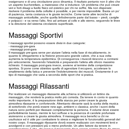
ossigenano e di una circolazione poco dinamica. Il risultato pertanto non è altro che
un aspetto bucherellato, a materasso che si indurisce. Un problema che può creare
veri e forti disagi a livello fisico ed estetico per chi ne soffre. Ma non disperate:
risolvere il problema della cellulite è possibile, e per niente impossibile. Basta un po’
di pazienza, tanta costanza e le giuste tecniche. Come tante altre tecniche di
massaggio anticellulite, anche quella linfodrenante parte dal basso – piedi, caviglie
e polpacci - e va verso l’alto, fino ad arrivare al collo e allo sterno, seguendo le linee
e la direzione del sistema circolatorio superficiale.
Massaggi Sportivi
I massaggi sportivi possono essere divisi in due categorie:
- massaggi pre-gara
- massaggi post-gara
Il massaggio pre-gara serve per aiutare l’atleta nella fase di riscaldamento, in
quanto lo sfregamento e la frizione provocano grande calore, che a sua volta
aumenta la temperatura epidermica. Di conseguenza i muscoli riescono a contrarsi
più velocemente, favorendo l’elasticità e preparando l’atleta allo sforzo massimo
richiesto. Il massaggio post-gara invece, avviene al termine della competizione
sportiva. Si pone come obiettivo quello di agevolare il recupero, accelerare lo
smaltimento della fatica e prevenire l’indolenzimento dei muscoli. Ovviamente è un
tipo di massaggio che varia a seconda dello sport che si pratica.
Massaggi Rilassanti
Per realizzare un massaggio rilassante alla schiena si utilizzerà un lettino da
massaggio, che renderà la pratica molto più comoda. Da tenere in conto in quanto
molto importante, è la preparazione della stanza per poter creare la giusta
atmosfera rilassante e confortevole. Altrettanto rilevante sarà la scelta della musica
di sottofondo che potrà essere new age, ambient o classica; anche i suoni della
natura sono perfetti per rilassare completamente la persona. Il volume deve essere
preferibilmente basso, mentre le luci soffuse e la presenza di candele profumate
aiuteranno a creare la giusta atmosfera. Il massaggio reca benefici a chi ne
usufruisce ed è utile per combattere lo stress e migliorare le funzionalità generali del
nostro corpo. Il massaggio rilassante dovrà essere realizzato con movimenti lenti e
avvolgenti e con pressioni più o meno profonde. Un altro fattore da tenere in
considerazione è che, chi esegue il massaggio deve essere sempre libero da stress