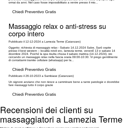
ormai da anni. Nel caso fosse impossibilitato a venire presso il mio...
Chiedi Preventivo Gratis
Massaggio relax o anti-stress su
corpo intero
Pubblicato il 12-12-2024 a Lamezia Terme (Catanzaro)
Oggetto: richiesta di massaggio relax - Sabato 14.12.2024 Salve, Sarò ospite
presso il best western – località rotoli snc, lamezia terme, venerdì 13 e sabato 14
dicembre 2024. Poiché la spa risulta chiusa il sabato mattina (14.12.2024), sto
cercando un massaggio relax nella fascia oraria 09:00-10:30. Vi prego gentilmente
di contattarmi tramite cellulare (whatsapp) per la...
Chiedi Preventivo Gratis
Pubblicato il 26-10-2023 a Sambiase (Catanzaro)
Un signore anziano che non riesce a camminare bene a tante patologie e dovrebbe
fare massaggi tutto il corpo grazie
Chiedi Preventivo Gratis
Recensioni dei clienti su
massaggiatori a Lamezia Terme