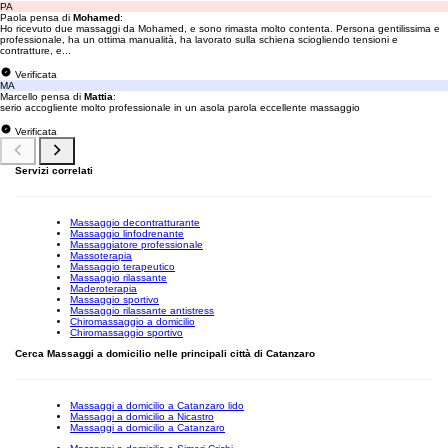
PA
Paola pensa di
Mohamed
:
Ho ricevuto due massaggi da Mohamed, e sono rimasta molto contenta. Persona gentilissima e
professionale, ha un ottima manualità, ha lavorato sulla schiena sciogliendo tensioni e
contratture, e...
Verificata
MA
Marcello pensa di
Mattia
:
serio accogliente molto professionale in un asola parola eccellente massaggio
Verificata
Servizi correlati
Massaggio decontratturante
Massaggio linfodrenante
Massaggiatore professionale
Massoterapia
Massaggio terapeutico
Massaggio rilassante
Maderoterapia
Massaggio sportivo
Massaggio rilassante antistress
Chiromassaggio a domicilio
Chiromassaggio sportivo
Cerca Massaggi a domicilio nelle principali città di Catanzaro
Massaggi a domicilio a Catanzaro lido
Massaggi a domicilio a Nicastro
Massaggi a domicilio a Catanzaro