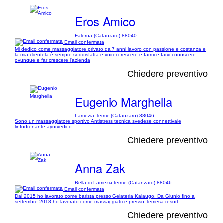
Eros Amico
Falerna (Catanzaro) 88040
Email confermata
Mi dedico come massaggiatore privato da 7 anni lavoro con passione e costanza e
la mia clientela è sempre soddisfatta e vorrei crescere e farmi e farvi conoscere
ovunque e far crescere l'azienda
Chiedere preventivo
Eugenio Marghella
Lamezia Terme (Catanzaro) 88046
Sono un massaggiatore sportivo Antistress tecnica svedese connettivale
linfodrenante ayurvedico.
Chiedere preventivo
Anna Zak
Bella di Lamezia terme (Catanzaro) 88046
Email confermata
Dal 2015 ho lavorato come barista presso Gelateria Kalaugo. Da Giunio fino a
settembre 2018 ho lavorato come massaggiatrce presso Temesa resort.
Chiedere preventivo