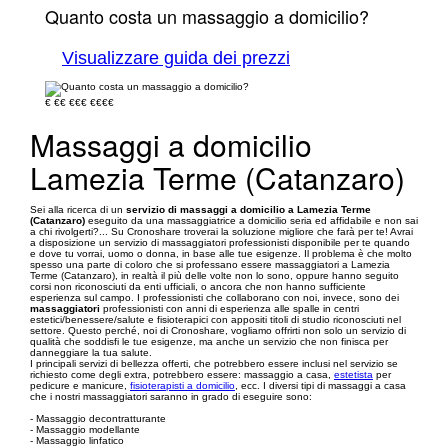
Quanto costa un massaggio a domicilio?
Visualizzare guida dei prezzi
€
€€
€€€
€€€€
Massaggi a domicilio
Lamezia Terme (Catanzaro)
Sei alla ricerca di un
servizio di massaggi a domicilio a Lamezia Terme
(Catanzaro)
eseguito da una massaggiatrice a domicilio seria ed affidabile e non sai
a chi rivolgerti?... Su Cronoshare troverai la soluzione migliore che farà per te! Avrai
a disposizione un servizio di massaggiatori professionisti disponibile per te quando
e dove tu vorrai, uomo o donna, in base alle tue esigenze. Il problema è che molto
spesso una parte di coloro che si professano essere massaggiatori a Lamezia
Terme (Catanzaro), in realtà il più delle volte non lo sono, oppure hanno seguito
corsi non riconosciuti da enti ufficiali, o ancora che non hanno sufficiente
esperienza sul campo. I professionisti che collaborano con noi, invece, sono dei
massaggiatori
professionisti con anni di esperienza alle spalle in centri
estetici/benessere/salute e fisioterapici con appositi titoli di studio riconosciuti nel
settore. Questo perché, noi di Cronoshare, vogliamo offrirti non solo un servizio di
qualità che soddisfi le tue esigenze, ma anche un servizio che non finisca per
danneggiare la tua salute.
I principali servizi di bellezza offerti, che potrebbero essere inclusi nel servizio se
richiesto come degli extra, potrebbero essere: massaggio a casa,
estetista
per
pedicure e manicure,
fisioterapisti a domicilio
, ecc. I diversi tipi di massaggi a casa
che i nostri massaggiatori saranno in grado di eseguire sono:
- Massaggio decontratturante
- Massaggio modellante
- Massaggio linfatico