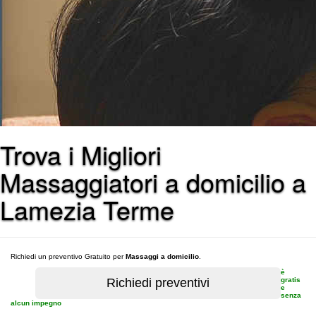
Trova i Migliori
Massaggiatori a domicilio a
Lamezia Terme
Richiedi un preventivo Gratuito per
Massaggi a domicilio
.
è
gratis
e
senza
alcun impegno