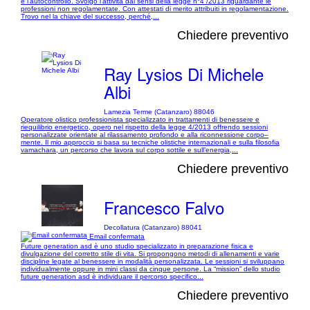
e l'autocontrollo. Svolgo l'attività dai sensi della legge n°4 /2013 riguardante le
professioni non regolamentate. Con attestati di merito attribuiti in regolamentazione.
Trovo nel la chiave del successo, perché,...
Chiedere preventivo
Ray Lysios Di Michele
Albi
Lamezia Terme (Catanzaro) 88046
Operatore olistico professionista specializzato in trattamenti di benessere e
riequilibrio energetico, opero nel rispetto della legge 4/2013 offrendo sessioni
personalizzate orientate al rilassamento profondo e alla riconnessione corpo–
mente. Il mio approccio si basa su tecniche olistiche internazionali e sulla filosofia
vamachara, un percorso che lavora sul corpo sottile e sull’energia,...
Chiedere preventivo
Francesco Falvo
Decollatura (Catanzaro) 88041
Email confermata
Future generation asd è uno studio specializzato in preparazione fisica e
divulgazione del corretto stile di vita. Si propongono metodi di allenamenti e varie
discipline legate al benessere in modalità personalizzata. Le sessioni si sviluppano
individualmente oppure in mini classi da cinque persone. La “mission” dello studio
future generation asd è individuare il percorso specifico...
Chiedere preventivo