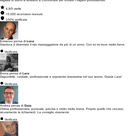
Migliaia di utenti si affidano a Cronoshare per trovare i migliori professionisti
4.8/5 stelle
+5.000 recensioni ricevute
100% verificate
Ermanno pensa di
Luca
:
Gianluca è diventato il mio massaggiatore da più di un anno. Con lui mi trovo molto bene.
Verificata
Bruna pensa di
Lara
:
Disponibile, cordiale, professionale e sopratutto bravissima nel suo lavoro. Grazie Lara!
Verificata
Andrea pensa di
Gaia
:
Ottima professionista, puntuale, precisa e molto molto brava. Proprio quello che cercavo,
sicuramente la richiamerò. La consiglio vivamente
Verificata