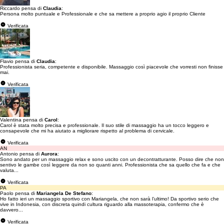
Riccardo pensa di
Claudia
:
Persona molto puntuale e Professionale e che sa mettere a proprio agio il proprio Cliente
Verificata
Flavio pensa di
Claudia
:
Professionista seria, competente e disponibile. Massaggio così piacevole che vorresti non finisse
mai.
Verificata
Valentina pensa di
Carol
:
Carol è stata molto precisa e professionale. Il suo stile di massaggio ha un tocco leggero e
consapevole che mi ha aiutato a migliorare rispetto al problema di cervicale.
Verificata
AN
Antonio pensa di
Aurora
:
Sono andato per un massaggio relax e sono uscito con un decontratturante. Posso dire che non
sentivo le gambe così leggere da non so quanti anni. Professionista che sa quello che fa e che
valuta...
Verificata
PA
Paolo pensa di
Mariangela De Stefano
:
Ho fatto ieri un massaggio sportivo con Mariangela, che non sarà l’ultimo! Da sportivo serio che
vive in Indonesia, con discreta quindi cultura riguardo alla massoterapia, confermo che è
davvero...
Verificata