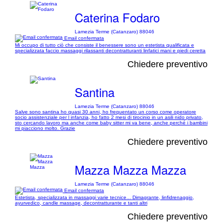
Caterina Fodaro
Lamezia Terme (Catanzaro) 88046
Email confermata
Mi occupo di tutto ciò che consiste il benessere sono un estetista qualificata e
specializzata faccio massaggi rilassanti decontratturanti linfatici mani e piedi ceretta
Chiedere preventivo
Santina
Lamezia Terme (Catanzaro) 88046
Salve sono santina ho quasi 30 anni, ho frequentato un corso come operatore
socio assistenziale per l infanzia, ho fatto 2 mesi di tirocinio in un asili nido privato,
sto cercando lavoro ma anche come baby sitter mi va bene, anche perché i bambini
mi piacciono molto. Grazie
Chiedere preventivo
Mazza Mazza Mazza
Lamezia Terme (Catanzaro) 88046
Email confermata
Estetista, specializzata in massaggi varie tecnice... Dimagrante, linfidrenaggio,
ayurvedico, candle massage, decontratturante e tanti altri
Chiedere preventivo