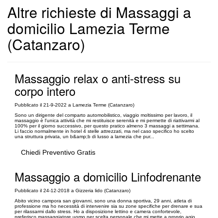
Altre richieste di Massaggi a
domicilio Lamezia Terme
(Catanzaro)
Massaggio relax o anti-stress su
corpo intero
Pubblicato il 21-9-2022 a Lamezia Terme (Catanzaro)
Sono un dirigente del comparto automobilistico, viaggio moltissimo per lavoro, il
massaggio è l'unica attività che mi restituisce serenità e mi permette di riattivarmi al
100% per il giorno successivo, per questo pratico almeno 3 massaggi a settimana.
Li faccio normalmente in hotel 4 stelle attrezzati, ma nel caso specifico ho scelto
una struttura privata, un b&amp;b di lusso a lamezia che pur...
Chiedi Preventivo Gratis
Massaggio a domicilio Linfodrenante
Pubblicato il 24-12-2018 a Gizzeria lido (Catanzaro)
Abito vicino campora san giovanni, sono una donna sportiva, 29 anni, atleta di
professione ma ho necessità di intervenire sia su zone specifiche per drenare e sua
per rilassarmi dallo stress. Ho a disposizione lettino e camera confortevole,
preferisco massaggiatore uomo per scelta personale che mi mette a proprio agio