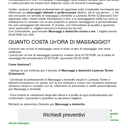
e cattivi pensieri ed essere ben disposto verso chi riceverà il massaggio.
Inoltre, saranno gli stessi professionisti ad apportare tutto il materiale necessario per
effettuare un
massaggio ottimale e professionale
(lettino, olii di vari generi,...). Se
stai cercando un servizio di massaggi a domicilio a Lamezia Terme (Catanzaro) non
aspettare oltre, chiedi subito informazioni e fino a 4 massaggiatori della tua zona si
metteranno in contatto con te per proporti un prezzo vantaggioso e personalizzato,
tra i più vantaggiosi del mercato. E ricorda, con Cronoshare la qualità e garanzia
sono assicurate e i migliori annunci li troverai qui da noi!
Con Cronoshare, puoi trovare
Massaggi a domicilio vicino a me
. I migliori servizi
locali della tua città.
QUANTO COSTA Un'ORA DI MASSAGGIO?
Il prezzo per un'ora di massaggio varia in base al tipo di massaggio che verrà
realizzato.
I prezzi per un'ora di massaggio possono costare circa 41-50 EUR, se si tratta di
massaggi decontratturanti 45-50 EUR, ayurvedici 50-55 EUR.
Come funziona?
- Spiega la tua richiesta per il servizio di
Massaggi a domicilio Lamezia Terme
(Catanzaro)
.
- Centinaia di professionisti di Massaggi a domicilio situati in Lamezia Terme e
dintorni riceveranno un avviso con la tua richiesta e coloro che mostrano interesse
verranno messi in contatto con te, offrendoti un preventivo e tariffe personalizzate
per Massaggi a domicilio.
- Puoi vedere le valutazioni degli altri clienti e il profilo di ogni professionista per
confrontare i preventivi e prendere la decisione migliore.
Richiedi un preventivo Gratuito per
Massaggi a domicilio
.
è
gratis
e
senza
alcun impegno