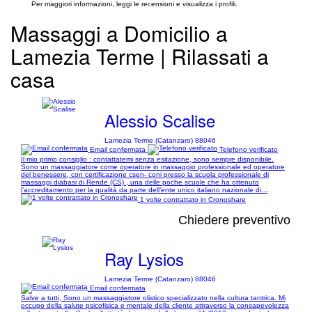
Per maggiori informazioni, leggi le recensioni e visualizza i profili.
Massaggi a Domicilio a
Lamezia Terme | Rilassati a
casa
Alessio Scalise
Lamezia Terme (Catanzaro) 88046
Email confermata
Telefono verificato
Il mio primo consiglio : contattatemi senza esitazione, sono sempre disponibile.
Sono un massaggiatore come operatore in massaggio professionale ed operatore
del benessere, con certificazione csen- coni presso la scuola professionale di
massaggi diabasi di Rende (CS) , una delle poche scuole che ha ottenuto
l’accreditamento per la qualità da parte dell’ente unico italiano nazionale di...
1 volte contrattato in Cronoshare
Chiedere preventivo
Ray Lysios
Lamezia Terme (Catanzaro) 88046
Email confermata
Salve a tutti, Sono un massaggiatore olistico specializzato nella cultura tantrica. Mi
occupo della salute psicofisica e mentale della cliente attraverso la consapevolezza