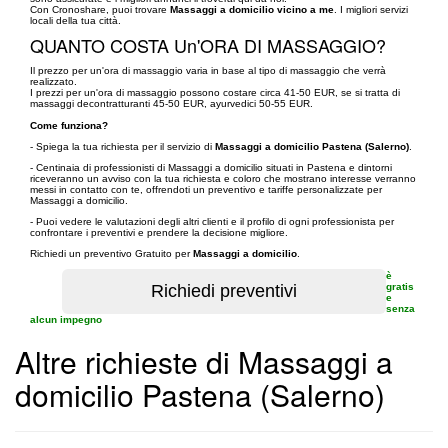
Con Cronoshare, puoi trovare
Massaggi a domicilio vicino a me
. I migliori servizi
locali della tua città.
QUANTO COSTA Un'ORA DI MASSAGGIO?
Il prezzo per un'ora di massaggio varia in base al tipo di massaggio che verrà
realizzato.
I prezzi per un'ora di massaggio possono costare circa 41-50 EUR, se si tratta di
massaggi decontratturanti 45-50 EUR, ayurvedici 50-55 EUR.
Come funziona?
- Spiega la tua richiesta per il servizio di
Massaggi a domicilio Pastena (Salerno)
.
- Centinaia di professionisti di Massaggi a domicilio situati in Pastena e dintorni
riceveranno un avviso con la tua richiesta e coloro che mostrano interesse verranno
messi in contatto con te, offrendoti un preventivo e tariffe personalizzate per
Massaggi a domicilio.
- Puoi vedere le valutazioni degli altri clienti e il profilo di ogni professionista per
confrontare i preventivi e prendere la decisione migliore.
Richiedi un preventivo Gratuito per
Massaggi a domicilio
.
è
gratis
e
senza
alcun impegno
Altre richieste di Massaggi a
domicilio Pastena (Salerno)