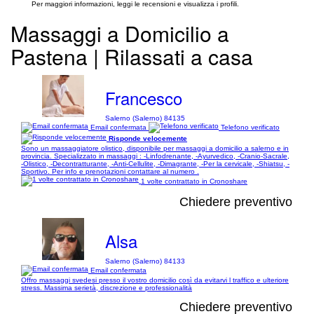
Per maggiori informazioni, leggi le recensioni e visualizza i profili.
Massaggi a Domicilio a
Pastena | Rilassati a casa
Francesco
Salerno (Salerno) 84135
Email confermata
Telefono verificato
Risponde velocemente
Sono un massaggiatore olistico, disponibile per massaggi a domicilio a salerno e in
provincia. Specializzato in massaggi : -Linfodrenante, -Ayurvedico, -Cranio-Sacrale,
-Olistico, -Decontratturante, -Anti-Cellulite, -Dimagrante, -Per la cervicale, -Shiatsu, -
Sportivo. Per info e prenotazioni contattare al numero .
1 volte contrattato in Cronoshare
Chiedere preventivo
Alsa
Salerno (Salerno) 84133
Email confermata
Offro massaggi svedesi presso il vostro domicilio così da evitarvi l traffico e ulteriore
stress. Massima serietà, discrezione e professionalità
Chiedere preventivo