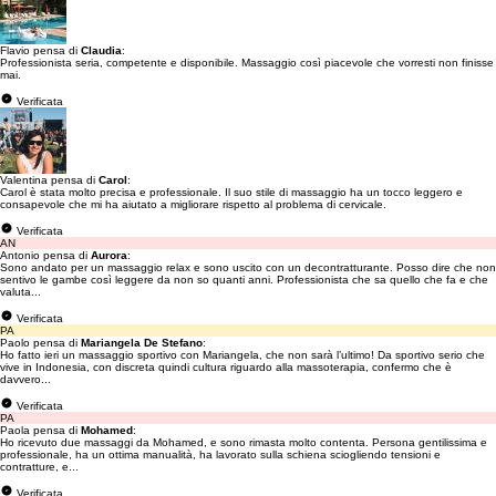
Flavio pensa di
Claudia
:
Professionista seria, competente e disponibile. Massaggio così piacevole che vorresti non finisse
mai.
Verificata
Valentina pensa di
Carol
:
Carol è stata molto precisa e professionale. Il suo stile di massaggio ha un tocco leggero e
consapevole che mi ha aiutato a migliorare rispetto al problema di cervicale.
Verificata
AN
Antonio pensa di
Aurora
:
Sono andato per un massaggio relax e sono uscito con un decontratturante. Posso dire che non
sentivo le gambe così leggere da non so quanti anni. Professionista che sa quello che fa e che
valuta...
Verificata
PA
Paolo pensa di
Mariangela De Stefano
:
Ho fatto ieri un massaggio sportivo con Mariangela, che non sarà l’ultimo! Da sportivo serio che
vive in Indonesia, con discreta quindi cultura riguardo alla massoterapia, confermo che è
davvero...
Verificata
PA
Paola pensa di
Mohamed
:
Ho ricevuto due massaggi da Mohamed, e sono rimasta molto contenta. Persona gentilissima e
professionale, ha un ottima manualità, ha lavorato sulla schiena sciogliendo tensioni e
contratture, e...
Verificata