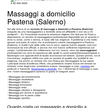
€
€€
€€€
€€€€
Massaggi a domicilio
Pastena (Salerno)
Sei alla ricerca di un
servizio di massaggi a domicilio a Pastena (Salerno)
eseguito da una massaggiatrice a domicilio seria ed affidabile e non sai a chi
rivolgerti?... Su Cronoshare troverai la soluzione migliore che farà per te! Avrai a
disposizione un servizio di massaggiatori professionisti disponibile per te quando e
dove tu vorrai, uomo o donna, in base alle tue esigenze. Il problema è che molto
spesso una parte di coloro che si professano essere massaggiatori a Pastena
(Salerno), in realtà il più delle volte non lo sono, oppure hanno seguito corsi non
riconosciuti da enti ufficiali, o ancora che non hanno sufficiente esperienza sul
campo. I professionisti che collaborano con noi, invece, sono dei
massaggiatori
professionisti con anni di esperienza alle spalle in centri estetici/benessere/salute e
fisioterapici con appositi titoli di studio riconosciuti nel settore. Questo perché, noi di
Cronoshare, vogliamo offrirti non solo un servizio di qualità che soddisfi le tue
esigenze, ma anche un servizio che non finisca per danneggiare la tua salute.
I principali servizi di bellezza offerti, che potrebbero essere inclusi nel servizio se
richiesto come degli extra, potrebbero essere: massaggio a casa,
estetista
per
pedicure e manicure,
fisioterapisti a domicilio
, ecc. I diversi tipi di massaggi a casa
che i nostri massaggiatori saranno in grado di eseguire sono:
- Massaggio decontratturante
- Massaggio modellante
- Massaggio linfatico
- Massaggi benessere
- Massaggio relax
- Massaggio riduttivo e dimagrante
- Massaggi per donne in gravidanza
- Massaggi con le pietre calde
- Massaggio sportivo
Quanto costa un massaggio a domicilio a