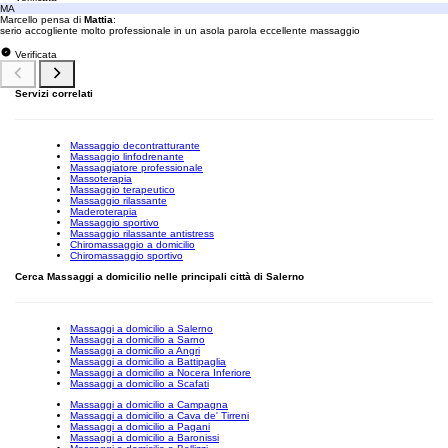
MA
Marcello pensa di
Mattia
:
serio accogliente molto professionale in un asola parola eccellente massaggio
Verificata
Servizi correlati
Massaggio decontratturante
Massaggio linfodrenante
Massaggiatore professionale
Massoterapia
Massaggio terapeutico
Massaggio rilassante
Maderoterapia
Massaggio sportivo
Massaggio rilassante antistress
Chiromassaggio a domicilio
Chiromassaggio sportivo
Cerca Massaggi a domicilio nelle principali città di Salerno
Massaggi a domicilio a Salerno
Massaggi a domicilio a Sarno
Massaggi a domicilio a Angri
Massaggi a domicilio a Battipaglia
Massaggi a domicilio a Nocera Inferiore
Massaggi a domicilio a Scafati
Massaggi a domicilio a Campagna
Massaggi a domicilio a Cava de' Tirreni
Massaggi a domicilio a Pagani
Massaggi a domicilio a Baronissi