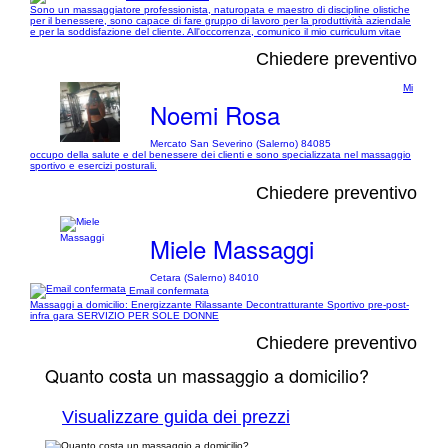
Sono un massaggiatore professionista, naturopata e maestro di discipline olistiche
per il benessere, sono capace di fare gruppo di lavoro per la produttività aziendale
e per la soddisfazione del cliente. All'occorrenza, comunico il mio curriculum vitae
Chiedere preventivo
Mi
Noemi Rosa
Mercato San Severino (Salerno) 84085
occupo della salute e del benessere dei clienti e sono specializzata nel massaggio
sportivo e esercizi posturali.
Chiedere preventivo
Miele Massaggi
Cetara (Salerno) 84010
Email confermata
Massaggi a domicilio: Energizzante Rilassante Decontratturante Sportivo pre-post-
infra gara SERVIZIO PER SOLE DONNE
Chiedere preventivo
Quanto costa un massaggio a domicilio?
Visualizzare guida dei prezzi