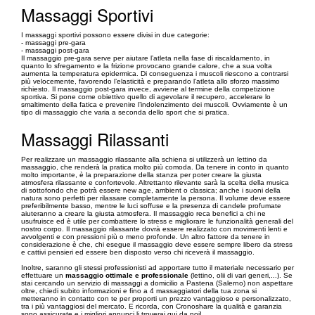
Massaggi Sportivi
I massaggi sportivi possono essere divisi in due categorie:
- massaggi pre-gara
- massaggi post-gara
Il massaggio pre-gara serve per aiutare l’atleta nella fase di riscaldamento, in
quanto lo sfregamento e la frizione provocano grande calore, che a sua volta
aumenta la temperatura epidermica. Di conseguenza i muscoli riescono a contrarsi
più velocemente, favorendo l’elasticità e preparando l’atleta allo sforzo massimo
richiesto. Il massaggio post-gara invece, avviene al termine della competizione
sportiva. Si pone come obiettivo quello di agevolare il recupero, accelerare lo
smaltimento della fatica e prevenire l’indolenzimento dei muscoli. Ovviamente è un
tipo di massaggio che varia a seconda dello sport che si pratica.
Massaggi Rilassanti
Per realizzare un massaggio rilassante alla schiena si utilizzerà un lettino da
massaggio, che renderà la pratica molto più comoda. Da tenere in conto in quanto
molto importante, è la preparazione della stanza per poter creare la giusta
atmosfera rilassante e confortevole. Altrettanto rilevante sarà la scelta della musica
di sottofondo che potrà essere new age, ambient o classica; anche i suoni della
natura sono perfetti per rilassare completamente la persona. Il volume deve essere
preferibilmente basso, mentre le luci soffuse e la presenza di candele profumate
aiuteranno a creare la giusta atmosfera. Il massaggio reca benefici a chi ne
usufruisce ed è utile per combattere lo stress e migliorare le funzionalità generali del
nostro corpo. Il massaggio rilassante dovrà essere realizzato con movimenti lenti e
avvolgenti e con pressioni più o meno profonde. Un altro fattore da tenere in
considerazione è che, chi esegue il massaggio deve essere sempre libero da stress
e cattivi pensieri ed essere ben disposto verso chi riceverà il massaggio.
Inoltre, saranno gli stessi professionisti ad apportare tutto il materiale necessario per
effettuare un
massaggio ottimale e professionale
(lettino, olii di vari generi,...). Se
stai cercando un servizio di massaggi a domicilio a Pastena (Salerno) non aspettare
oltre, chiedi subito informazioni e fino a 4 massaggiatori della tua zona si
metteranno in contatto con te per proporti un prezzo vantaggioso e personalizzato,
tra i più vantaggiosi del mercato. E ricorda, con Cronoshare la qualità e garanzia
sono assicurate e i migliori annunci li troverai qui da noi!