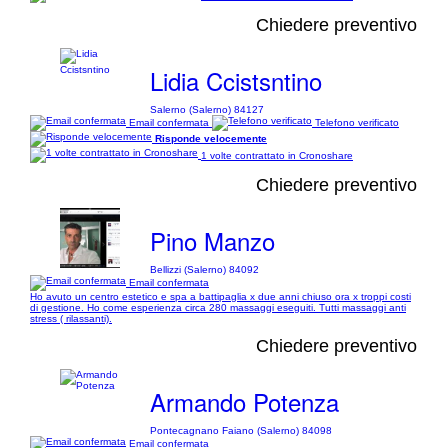
Chiedere preventivo
Lidia Ccistsntino
Salerno (Salerno) 84127
Email confermata
Telefono verificato
Risponde velocemente
1 volte contrattato in Cronoshare
Chiedere preventivo
Pino Manzo
Bellizzi (Salerno) 84092
Email confermata
Ho avuto un centro estetico e spa a battipaglia x due anni chiuso ora x troppi costi
di gestione. Ho come esperienza circa 280 massaggi eseguiti. Tutti massaggi anti
stress ( rilassanti).
Chiedere preventivo
Armando Potenza
Pontecagnano Faiano (Salerno) 84098
Email confermata