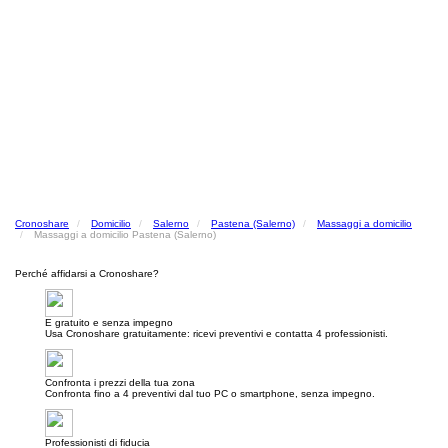
Cronoshare
Domicilio
Salerno
Pastena (Salerno)
Massaggi a domicilio
Massaggi a domicilio Pastena (Salerno)
Perché affidarsi a Cronoshare?
E gratuito e senza impegno
Usa Cronoshare gratuitamente: ricevi preventivi e contatta 4 professionisti.
Confronta i prezzi della tua zona
Confronta fino a 4 preventivi dal tuo PC o smartphone, senza impegno.
Professionisti di fiducia