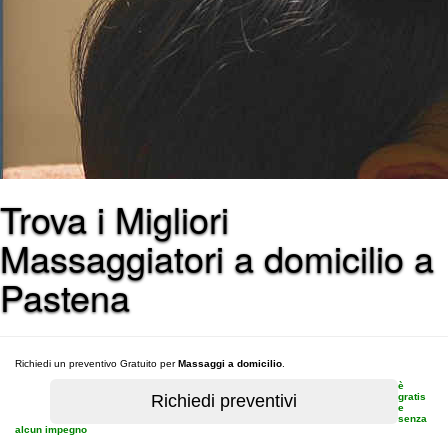
Trova i Migliori
Massaggiatori a domicilio a
Pastena
Richiedi un preventivo Gratuito per
Massaggi a domicilio
.
è
gratis
e
senza
alcun impegno