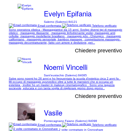
Evelyn Epifania
Salerno (Salerno) 84121
Email confermata
Telefono verificato
Sono operatora olistica - Massaggiatrice da 15 anni. Svolgo diversi tipi di massaggio
olistico , massaggio rilassante , massaggio linfodrenante voder, massaggio anti
cellulite, massaggio modellante brasiliano , massaggio pôs - Chirurgico , massaggio
californiano , massaggio sensoriale, bamboo massage , coppettazione massaggio ,
massaggio decontratturante, fatto con amore e dedizione, per...
Chiedere preventivo
Noemi Vincelli
Sant'eustachio (Salerno) 84085
Salve sono noemi ho 26 anni e ho frequentato la scuola d'estetica circa 2 anni fa .
Mi occupo di massaggio ayurvedico oltre a tutte le mansioni che si occupa un
estetista , inoltre ho un master in makeup cinematografico . Sono una ragazza
socievole, educata e con tanta voglia di migliorare giorno dopo giorno .
Chiedere preventivo
Vasile
Pontecagnano Faiano (Salerno) 84098
Email confermata
Telefono verificato
2 volte contrattato in Cronoshare