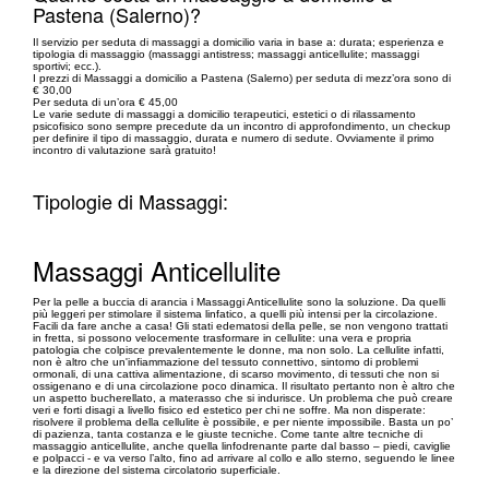
Pastena (Salerno)?
Il servizio per seduta di massaggi a domicilio varia in base a: durata; esperienza e
tipologia di massaggio (massaggi antistress; massaggi anticellulite; massaggi
sportivi; ecc.).
I prezzi di Massaggi a domicilio a Pastena (Salerno) per seduta di mezz’ora sono di
€ 30,00
Per seduta di un’ora € 45,00
Le varie sedute di massaggi a domicilio terapeutici, estetici o di rilassamento
psicofisico sono sempre precedute da un incontro di approfondimento, un checkup
per definire il tipo di massaggio, durata e numero di sedute. Ovviamente il primo
incontro di valutazione sarà gratuito!
Tipologie di Massaggi:
Massaggi Anticellulite
Per la pelle a buccia di arancia i Massaggi Anticellulite sono la soluzione. Da quelli
più leggeri per stimolare il sistema linfatico, a quelli più intensi per la circolazione.
Facili da fare anche a casa! Gli stati edematosi della pelle, se non vengono trattati
in fretta, si possono velocemente trasformare in cellulite: una vera e propria
patologia che colpisce prevalentemente le donne, ma non solo. La cellulite infatti,
non è altro che un'infiammazione del tessuto connettivo, sintomo di problemi
ormonali, di una cattiva alimentazione, di scarso movimento, di tessuti che non si
ossigenano e di una circolazione poco dinamica. Il risultato pertanto non è altro che
un aspetto bucherellato, a materasso che si indurisce. Un problema che può creare
veri e forti disagi a livello fisico ed estetico per chi ne soffre. Ma non disperate:
risolvere il problema della cellulite è possibile, e per niente impossibile. Basta un po’
di pazienza, tanta costanza e le giuste tecniche. Come tante altre tecniche di
massaggio anticellulite, anche quella linfodrenante parte dal basso – piedi, caviglie
e polpacci - e va verso l’alto, fino ad arrivare al collo e allo sterno, seguendo le linee
e la direzione del sistema circolatorio superficiale.