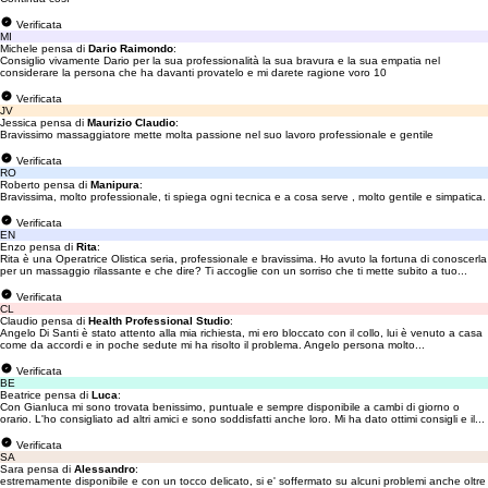
Verificata
MI
Michele pensa di
Dario Raimondo
:
Consiglio vivamente Dario per la sua professionalità la sua bravura e la sua empatia nel
considerare la persona che ha davanti provatelo e mi darete ragione voro 10
Verificata
JV
Jessica pensa di
Maurizio Claudio
:
Bravissimo massaggiatore mette molta passione nel suo lavoro professionale e gentile
Verificata
RO
Roberto pensa di
Manipura
:
Bravissima, molto professionale, ti spiega ogni tecnica e a cosa serve , molto gentile e simpatica.
Verificata
EN
Enzo pensa di
Rita
:
Rita è una Operatrice Olistica seria, professionale e bravissima. Ho avuto la fortuna di conoscerla
per un massaggio rilassante e che dire? Ti accoglie con un sorriso che ti mette subito a tuo...
Verificata
CL
Claudio pensa di
Health Professional Studio
:
Angelo Di Santi è stato attento alla mia richiesta, mi ero bloccato con il collo, lui è venuto a casa
come da accordi e in poche sedute mi ha risolto il problema. Angelo persona molto...
Verificata
BE
Beatrice pensa di
Luca
:
Con Gianluca mi sono trovata benissimo, puntuale e sempre disponibile a cambi di giorno o
orario. L'ho consigliato ad altri amici e sono soddisfatti anche loro. Mi ha dato ottimi consigli e il...
Verificata
SA
Sara pensa di
Alessandro
:
estremamente disponibile e con un tocco delicato, si e' soffermato su alcuni problemi anche oltre