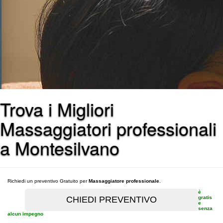
Trova i Migliori
Massaggiatori professionali
a Montesilvano
Richiedi un preventivo Gratuito per
Massaggiatore professionale
.
è
gratis
e
senza
alcun impegno