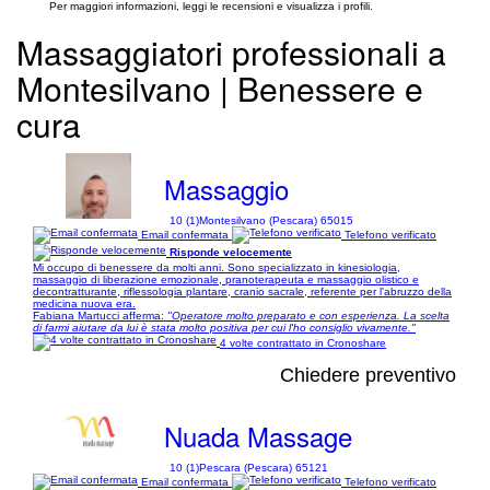
Per maggiori informazioni, leggi le recensioni e visualizza i profili.
Massaggiatori professionali a
Montesilvano | Benessere e
cura
Massaggio
10 (1)
Montesilvano (Pescara) 65015
Email confermata
Telefono verificato
Risponde velocemente
Mi occupo di benessere da molti anni. Sono specializzato in kinesiologia,
massaggio di liberazione emozionale, pranoterapeuta e massaggio olistico e
decontratturante, riflessologia plantare, cranio sacrale, referente per l'abruzzo della
medicina nuova era.
Fabiana Martucci afferma:
"Operatore molto preparato e con esperienza. La scelta
di farmi aiutare da lui è stata molto positiva per cui l'ho consiglio vivamente."
4 volte contrattato in Cronoshare
Chiedere preventivo
Nuada Massage
10 (1)
Pescara (Pescara) 65121
Email confermata
Telefono verificato