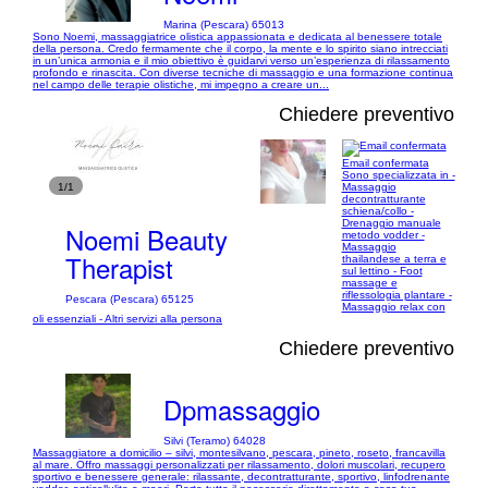
Marina (Pescara) 65013
Sono Noemi, massaggiatrice olistica appassionata e dedicata al benessere totale
della persona. Credo fermamente che il corpo, la mente e lo spirito siano intrecciati
in un’unica armonia e il mio obiettivo è guidarvi verso un’esperienza di rilassamento
profondo e rinascita. Con diverse tecniche di massaggio e una formazione continua
nel campo delle terapie olistiche, mi impegno a creare un...
Chiedere preventivo
Email confermata
Sono specializzata in -
1/1
Massaggio
decontratturante
schiena/collo -
Drenaggio manuale
Noemi Beauty
metodo vodder -
Massaggio
Therapist
thailandese a terra e
sul lettino - Foot
massage e
riflessologia plantare -
Pescara (Pescara) 65125
Massaggio relax con
oli essenziali - Altri servizi alla persona
Chiedere preventivo
Dpmassaggio
Silvi (Teramo) 64028
Massaggiatore a domicilio – silvi, montesilvano, pescara, pineto, roseto, francavilla
al mare. Offro massaggi personalizzati per rilassamento, dolori muscolari, recupero
sportivo e benessere generale: rilassante, decontratturante, sportivo, linfodrenante