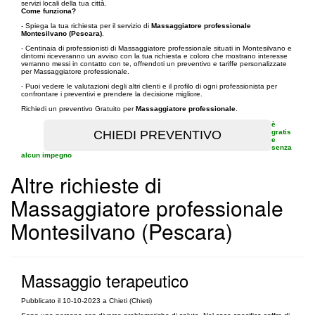
servizi locali della tua città.
Come funziona?
- Spiega la tua richiesta per il servizio di
Massaggiatore professionale
Montesilvano (Pescara)
.
- Centinaia di professionisti di Massaggiatore professionale situati in Montesilvano e
dintorni riceveranno un avviso con la tua richiesta e coloro che mostrano interesse
verranno messi in contatto con te, offrendoti un preventivo e tariffe personalizzate
per Massaggiatore professionale.
- Puoi vedere le valutazioni degli altri clienti e il profilo di ogni professionista per
confrontare i preventivi e prendere la decisione migliore.
Richiedi un preventivo Gratuito per
Massaggiatore professionale
.
è
gratis
e
senza
alcun impegno
Altre richieste di
Massaggiatore professionale
Montesilvano (Pescara)
Massaggio terapeutico
Pubblicato il 10-10-2023 a Chieti (Chieti)