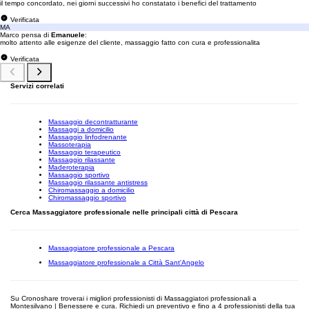
il tempo concordato, nei giorni successivi ho constatato i benefici del trattamento
Verificata
MA
Marco pensa di
Emanuele
:
molto attento alle esigenze del cliente, massaggio fatto con cura e professionalita
Verificata
Servizi correlati
Massaggio decontratturante
Massaggi a domicilio
Massaggio linfodrenante
Massoterapia
Massaggio terapeutico
Massaggio rilassante
Maderoterapia
Massaggio sportivo
Massaggio rilassante antistress
Chiromassaggio a domicilio
Chiromassaggio sportivo
Cerca Massaggiatore professionale nelle principali città di Pescara
Massaggiatore professionale a Pescara
Massaggiatore professionale a Città Sant'Angelo
Su Cronoshare troverai i migliori professionisti di Massaggiatori professionali a
Montesilvano | Benessere e cura. Richiedi un preventivo e fino a 4 professionisti della tua