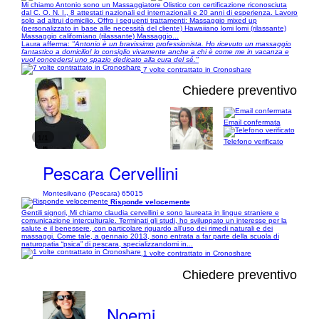
Mi chiamo Antonio sono un Massaggiatore Olistico con certificazione riconosciuta
dal C. O. N. I., 8 attestati nazionali ed internazionali e 20 anni di esperienza. Lavoro
solo ad altrui domicilio. Offro i seguenti trattamenti: Massaggio mixed up
(personalizzato in base alle necessità del cliente) Hawaiiano lomi lomi (rilassante)
Massaggio californiano (rilassante) Massaggio...
Laura afferma:
"Antonio è un bravissimo professionista. Ho ricevuto un massaggio
fantastico a domicilio! lo consiglio vivamente anche a chi è come me in vacanza e
vuol concedersi uno spazio dedicato alla cura del sé."
7 volte contrattato in Cronoshare
Chiedere preventivo
Email confermata
1/1
Telefono verificato
Pescara Cervellini
Montesilvano (Pescara) 65015
Risponde velocemente
Gentili signori, Mi chiamo claudia cervellini e sono laureata in lingue straniere e
comunicazione interculturale. Terminati gli studi, ho sviluppato un interesse per la
salute e il benessere, con particolare riguardo all'uso dei rimedi naturali e dei
massaggi. Come tale, a gennaio 2013, sono entrata a far parte della scuola di
naturopatia “psica” di pescara, specializzandomi in...
1 volte contrattato in Cronoshare
Chiedere preventivo
Noemi