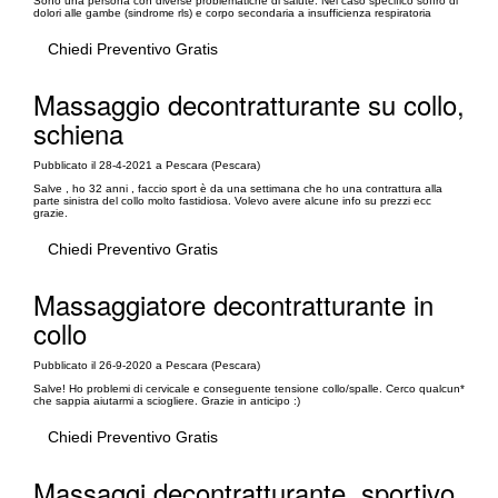
Sono una persona con diverse problematiche di salute. Nel caso specifico soffro di
dolori alle gambe (sindrome rls) e corpo secondaria a insufficienza respiratoria
Chiedi Preventivo Gratis
Massaggio decontratturante su collo,
schiena
Pubblicato il 28-4-2021 a Pescara (Pescara)
Salve , ho 32 anni , faccio sport è da una settimana che ho una contrattura alla
parte sinistra del collo molto fastidiosa. Volevo avere alcune info su prezzi ecc
grazie.
Chiedi Preventivo Gratis
Massaggiatore decontratturante in
collo
Pubblicato il 26-9-2020 a Pescara (Pescara)
Salve! Ho problemi di cervicale e conseguente tensione collo/spalle. Cerco qualcun*
che sappia aiutarmi a sciogliere. Grazie in anticipo :)
Chiedi Preventivo Gratis
Massaggi decontratturante, sportivo