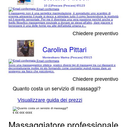
10 (1)
Pescara (Pescara) 65123
Email confermata
Il massaggio non è una semplice manipolazione, è soprattutto uno scambio di
energia attraverso il quale si riesce a stimolare tutto il corpo favorendone la reattività
ed il risveglio sensoriale. Per me è diventata una vera passione perchè anche a
livello filosofico massaggiare equivale a donare se stessi all'altro, dare piacere e
benessere è una delle forme piu alte dell'attività umana e...
Chiedere preventivo
Carolina Pittari
Montesilvano Marina (Pescara) 65015
Email confermata
Sono una massaggiatrice olistica, pratico diversi tipi di massaggi tra cui rilassanti e
decontratturante inoltre mi sto formando come counselor quindi posso dare un
sostegno sia fisico che psicologico.
Chiedere preventivo
Quanto costa un servizio di massaggi?
Visualizzare guida dei prezzi
€
€€
€€€
€€€€
Massaggiatore professionale