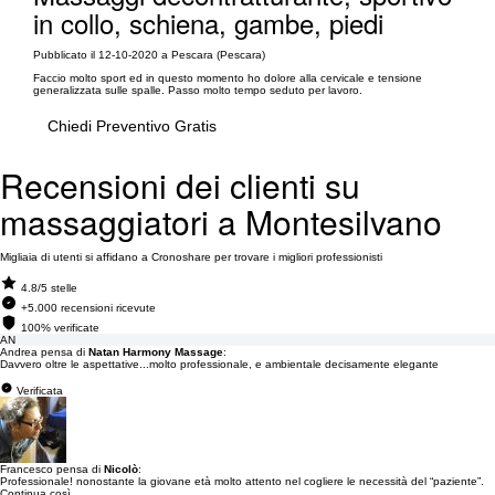
in collo, schiena, gambe, piedi
Pubblicato il 12-10-2020 a Pescara (Pescara)
Faccio molto sport ed in questo momento ho dolore alla cervicale e tensione
generalizzata sulle spalle. Passo molto tempo seduto per lavoro.
Chiedi Preventivo Gratis
Recensioni dei clienti su
massaggiatori a Montesilvano
Migliaia di utenti si affidano a Cronoshare per trovare i migliori professionisti
4.8/5 stelle
+5.000 recensioni ricevute
100% verificate
AN
Andrea pensa di
Natan Harmony Massage
:
Davvero oltre le aspettative...molto professionale, e ambientale decisamente elegante
Verificata
Francesco pensa di
Nicolò
:
Professionale! nonostante la giovane età molto attento nel cogliere le necessità del “paziente”.
Continua così