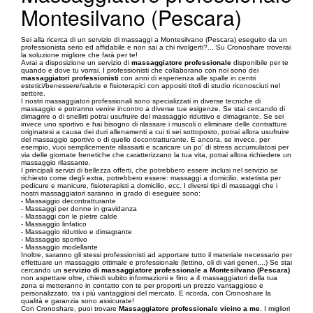
Montesilvano (Pescara)
Sei alla ricerca di un servizio di massaggi a Montesilvano (Pescara) eseguito da un
professionista serio ed affidabile e non sai a chi rivolgerti?... Su Cronoshare troverai
la soluzione migliore che farà per te!
Avrai a disposizione un servizio di
massaggiatore professionale
disponibile per te
quando e dove tu vorrai. I professionisti che collaborano con noi sono dei
massaggiatori professionisti
con anni di esperienza alle spalle in centri
estetici/benessere/salute e fisioterapici con appositi titoli di studio riconosciuti nel
settore.
I nostri massaggiatori professionali sono specializzati in diverse tecniche di
massaggio e potranno venire incontro a diverse tue esigenze. Se stai cercando di
dimagrire o di snellirti potrai usufruire del massaggio riduttivo e dimagrante. Se sei
invece uno sportivo e hai bisogno di rilassare i muscoli o eliminare delle contratture
originatesi a causa dei duri allenamenti a cui ti sei sottoposto, potrai allora usufruire
del massaggio sportivo o di quello decontratturante. E ancora, se invece, per
esempio, vuoi semplicemente rilassarti e scaricare un po' di stress accumulatosi per
via delle giornate frenetiche che caratterizzano la tua vita, potrai allora richiedere un
massaggio rilassante.
I principali servizi di bellezza offerti, che potrebbero essere inclusi nel servizio se
richiesto come degli extra, potrebbero essere: massaggi a domicilio, estetista per
pedicure e manicure, fisioterapisti a domicilio, ecc. I diversi tipi di massaggi che i
nostri massaggiatori saranno in grado di eseguire sono:
- Massaggio decontratturante
- Massaggi per donne in gravidanza
- Massaggi con le pietre calde
- Massaggio linfatico
- Massaggio riduttivo e dimagrante
- Massaggio sportivo
- Massaggio modellante
Inoltre, saranno gli stessi professionisti ad apportare tutto il materiale necessario per
effettuare un massaggio ottimale e professionale (lettino, oli di vari generi,...) Se stai
cercando un
servizio di massaggiatore professionale a Montesilvano (Pescara)
non aspettare oltre, chiedi subito informazioni e fino a 4 massaggiatori della tua
zona si metteranno in contatto con te per proporti un prezzo vantaggioso e
personalizzato, tra i più vantaggiosi del mercato. E ricorda, con Cronoshare la
qualità e garanzia sono assicurate!
Con Cronoshare, puoi trovare
Massaggiatore professionale vicino a me
. I migliori