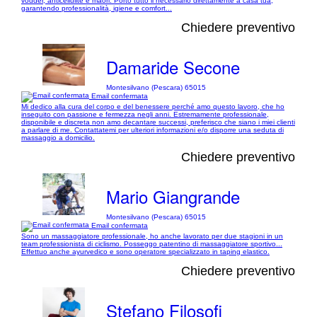
vodder, anticellulite e maori. Porto tutto il necessario direttamente a casa tua,
garantendo professionalità, igiene e comfort...
Chiedere preventivo
Damaride Secone
Montesilvano (Pescara) 65015
Email confermata
Mi dedico alla cura del corpo e del benessere perché amo questo lavoro, che ho
inseguito con passione e fermezza negli anni. Estremamente professionale,
disponibile e discreta non amo decantare successi, preferisco che siano i miei clienti
a parlare di me. Contattatemi per ulteriori informazioni e/o disporre una seduta di
massaggio a domicilio.
Chiedere preventivo
Mario Giangrande
Montesilvano (Pescara) 65015
Email confermata
Sono un massaggiatore professionale, ho anche lavorato per due stagioni in un
team professionista di ciclismo. Posseggo patentino di massaggiatore sportivo...
Effettuo anche ayurvedico e sono operatore specializzato in taping elastico.
Chiedere preventivo
Stefano Filosofi