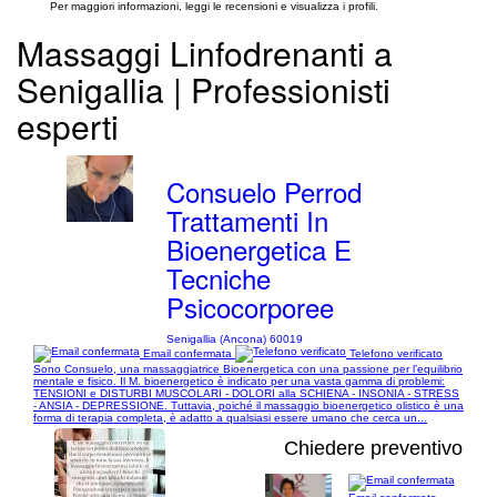
Per maggiori informazioni, leggi le recensioni e visualizza i profili.
Massaggi Linfodrenanti a
Senigallia | Professionisti
esperti
Consuelo Perrod
Trattamenti In
Bioenergetica E
Tecniche
Psicocorporee
Senigallia (Ancona) 60019
Email confermata
Telefono verificato
Sono Consuelo, una massaggiatrice Bioenergetica con una passione per l’equilibrio
mentale e fisico. Il M. bioenergetico è indicato per una vasta gamma di problemi:
TENSIONI e DISTURBI MUSCOLARI - DOLORI alla SCHIENA - INSONIA - STRESS
- ANSIA - DEPRESSIONE. Tuttavia, poiché il massaggio bioenergetico olistico è una
forma di terapia completa, è adatto a qualsiasi essere umano che cerca un...
Chiedere preventivo