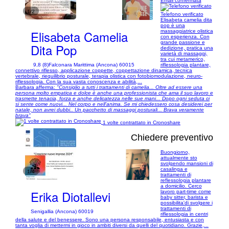
Email confermata
1/2
Telefono verificato
Elisabeta camelia dita
pop è una
Elisabeta Camelia
massaggiatrice olistica
con esperienza. Con
grande passione e
Dita Pop
dedizione, pratica una
varietà di massaggi,
tra cui metamerico,
9,8 (8)
Falconara Marittima (Ancona) 60015
riflessologia plantare,
connettivo riflesso, applicazione coppette, coppettazione dinamica, tecnica
vertebrale, riequilibrio posturale, terapia olistica con fotobiomodulazione, neuro-
riflessologia. Con la sua vasta conoscenza e abilità,...
Barbara afferma:
"Consiglio a tutti i trattamenti di camelia... Oltre ad essere una
persona molto empatica e dolce è anche una professionista che ama il suo lavoro e
trasmette tenacia, forza e anche delicatezza nelle sue mani... Dopo ogni seduta ci
si sente come nuovi... Nel corpo e nell'anima. Se mi chiedessero cosa desiderei per
natale, non avrei dubbi.. Un pacchetto di massaggi posturali... Brava veramente
brava"
1 volte contrattato in Cronoshare
Chiedere preventivo
Buongiorno,
attualmente sto
svolgendo mansioni di
casalinga e
1/4
trattamenti di
reflessologia plantare
a domicilio. Cerco
Erika Diotallevi
lavoro part-time come
baby sitter, barista e
possibilita'di svolgere i
trattamenti di
Senigallia (Ancona) 60019
riflessologia in centri
della salute e del benessere. Sono una persona responsabile, entusiasta e con
tanta voglia di mettermi in gioco in ambiti diversi da quelli del quotidiano. Grazie,...