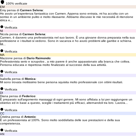
100% verificate
EM
Emy pensa di
Carmen Selena
:
Ho avuto un'esperienza fantastica con Carmen. Appena sono entrata, mi ha accolta con un
sorriso in un ambiente pulito e molto rilassante. Abbiamo discusso le mie necessità di ritenzione
idrica e...
Verificata
NI
Nicola pensa di
Carmen Selena
:
Carmen, è davvero una professionista nel suo lavoro. È una giovane donna preparata nella sua
professione e i risultati si vedono. Sono in vacanza e ho avuto problemi alle gambe e schiena.
Mi...
Verificata
MA
Mazzone pensa di
Dario Raimondo
:
Professionista serio e scrupolos , a mio parere è anche appassionato alla branca che coltiva.
Persona educata e rispettosa molto finalizzato al successo della sua attività.
Verificata
IS
Isabella pensa di
Monica
:
Mi sono trovata moltissimo bene persona squisita molto professionale con ottimi risultati.
Verificata
DI
Diana pensa di
Federico
:
È preparato sull'argomento massaggi di ogni genere. Mi sono affidata a lui per raggiungere un
obietivo ed in base a questo, sceglie i trattamenti più efficaci, alternandoli tra loro. Lavora...
Verificata
CC
Cristina pensa di
Antonio
:
È un professionista al 100%. Sono molto soddisfatta delle sue prestazioni e della sua
competetenza.
Verificata
AN