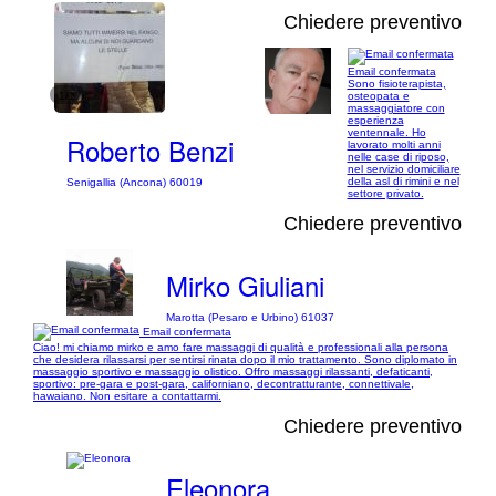
Chiedere preventivo
Email confermata
Sono fisioterapista,
1/1
osteopata e
massaggiatore con
esperienza
ventennale. Ho
Roberto Benzi
lavorato molti anni
nelle case di riposo,
nel servizio domiciliare
della asl di rimini e nel
Senigallia (Ancona) 60019
settore privato.
Chiedere preventivo
Mirko Giuliani
Marotta (Pesaro e Urbino) 61037
Email confermata
Ciao! mi chiamo mirko e amo fare massaggi di qualità e professionali alla persona
che desidera rilassarsi per sentirsi rinata dopo il mio trattamento. Sono diplomato in
massaggio sportivo e massaggio olistico. Offro massaggi rilassanti, defaticanti,
sportivo: pre-gara e post-gara, californiano, decontratturante, connettivale,
hawaiano. Non esitare a contattarmi.
Chiedere preventivo
Eleonora