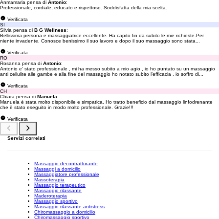
Anmamaria pensa di
Antonio
:
Professionale, cordiale, educato e rispettoso. Soddisfatta della mia scelta.
Verificata
SI
Silvia pensa di
B G Wellness
:
Bellissima persona e massaggiatrice eccellente. Ha capito fin da subito le mie richieste.Per
niente invadente. Conosce benissimo il suo lavoro e dopo il suo massaggio sono stata...
Verificata
RO
Rosanna pensa di
Antonio
:
Antonio e’ stato professionale , mi ha messo subito a mio agio , io ho puntato su un massaggio
anti cellulite alle gambe e alla fine del massaggio ho notato subito l’efficacia , io soffro di...
Verificata
CH
Chiara pensa di
Manuela
:
Manuela è stata molto disponibile e simpatica. Ho tratto beneficio dal massaggio linfodrenante
che è stato eseguito in modo molto professionale. Grazie!!!
Verificata
Servizi correlati
Massaggio decontratturante
Massaggi a domicilio
Massaggiatore professionale
Massoterapia
Massaggio terapeutico
Massaggio rilassante
Maderoterapia
Massaggio sportivo
Massaggio rilassante antistress
Chiromassaggio a domicilio
Chiromassaggio sportivo