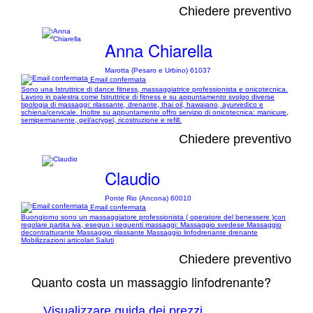
Chiedere preventivo
Anna Chiarella
Marotta (Pesaro e Urbino) 61037
Email confermata
Sono una Istruttrice di dance fitness, massaggiatrice professionista e onicotecnica.
Lavoro in palestra come Istruttrice di fitness e su appuntamento svolgo diverse
tipologia di massaggi: rilassante, drenante, thai oil, hawaiano, ayurvedico e
schiena/cervicale. Inoltre su appuntamento offro servizio di onicotecnica: manicure,
semipermanente, gel/acrygel, ricostruzione e refill.
Chiedere preventivo
Claudio
Ponte Rio (Ancona) 60010
Email confermata
Buongiorno sono un massaggiatore professionista ( operatore del benessere )con
regolare partita iva, eseguo i seguenti massaggi: Massaggio svedese Massaggio
decontratturante Massaggio rilassante Massaggio linfodrenante drenante
Mobilizzazioni articolari Saluti
Chiedere preventivo
Quanto costa un massaggio linfodrenante?
Visualizzare guida dei prezzi