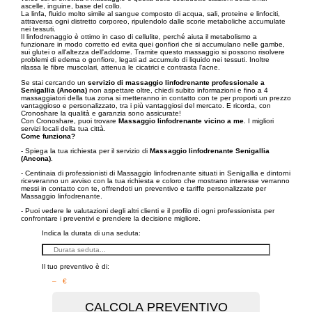
ascelle, inguine, base del collo.
La linfa, fluido molto simile al sangue composto di acqua, sali, proteine e linfociti,
attraversa ogni distretto corporeo, ripulendolo dalle scorie metaboliche accumulate
nei tessuti.
Il linfodrenaggio è ottimo in caso di cellulite, perché aiuta il metabolismo a
funzionare in modo corretto ed evita quei gonfiori che si accumulano nelle gambe,
sui glutei o all'altezza dell'addome. Tramite questo massaggio si possono risolvere
problemi di edema o gonfiore, legati ad accumulo di liquido nei tessuti. Inoltre
rilassa le fibre muscolari, attenua le cicatrici e contrasta l'acne.
Se stai cercando un
servizio di massaggio linfodrenante professionale a
Senigallia (Ancona)
non aspettare oltre, chiedi subito informazioni e fino a 4
massaggiatori della tua zona si metteranno in contatto con te per proporti un prezzo
vantaggioso e personalizzato, tra i più vantaggiosi del mercato. E ricorda, con
Cronoshare la qualità e garanzia sono assicurate!
Con Cronoshare, puoi trovare
Massaggio linfodrenante vicino a me
. I migliori
servizi locali della tua città.
Come funziona?
- Spiega la tua richiesta per il servizio di
Massaggio linfodrenante Senigallia
(Ancona)
.
- Centinaia di professionisti di Massaggio linfodrenante situati in Senigallia e dintorni
riceveranno un avviso con la tua richiesta e coloro che mostrano interesse verranno
messi in contatto con te, offrendoti un preventivo e tariffe personalizzate per
Massaggio linfodrenante.
- Puoi vedere le valutazioni degli altri clienti e il profilo di ogni professionista per
confrontare i preventivi e prendere la decisione migliore.
Indica la durata di una seduta:
Il tuo preventivo è di:
– €