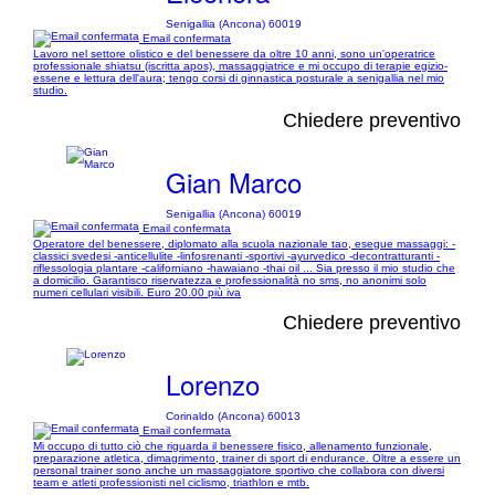
Senigallia (Ancona) 60019
Email confermata
Lavoro nel settore olistico e del benessere da oltre 10 anni, sono un'operatrice
professionale shiatsu (iscritta apos), massaggiatrice e mi occupo di terapie egizio-
essene e lettura dell'aura; tengo corsi di ginnastica posturale a senigallia nel mio
studio.
Chiedere preventivo
Gian Marco
Senigallia (Ancona) 60019
Email confermata
Operatore del benessere, diplomato alla scuola nazionale tao, esegue massaggi: -
classici svedesi -anticellulite -linfosrenanti -sportivi -ayurvedico -decontratturanti -
riflessologia plantare -californiano -hawaiano -thai oil ... Sia presso il mio studio che
a domicilio. Garantisco riservatezza e professionalità no sms, no anonimi solo
numeri cellulari visibili. Euro 20.00 più iva
Chiedere preventivo
Lorenzo
Corinaldo (Ancona) 60013
Email confermata
Mi occupo di tutto ciò che riguarda il benessere fisico, allenamento funzionale,
preparazione atletica, dimagrimento, trainer di sport di endurance. Oltre a essere un
personal trainer sono anche un massaggiatore sportivo che collabora con diversi
team e atleti professionisti nel ciclismo, triathlon e mtb.