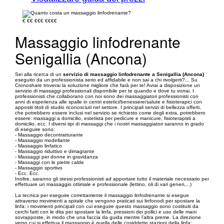
€
€€
€€€
€€€€
Massaggio linfodrenante
Senigallia (Ancona)
Sei alla ricerca di un
servizio di massaggio linfodrenante a Senigallia (Ancona)
eseguito da un professionista serio ed affidabile e non sai a chi rivolgerti?... Su
Cronoshare troverai la soluzione migliore che farà per te! Avrai a disposizione un
servizio di massaggi professionali disponibile per te quando e dove tu vorrai. I
professionisti che collaborano con noi sono dei massaggiatori professionisti con
anni di esperienza alle spalle in centri estetici/benessere/salute e fisioterapici con
appositi titoli di studio riconosciuti nel settore. I principali servizi di bellezza offerti,
che potrebbero essere inclusi nel servizio se richiesto come degli extra, potrebbero
essere: massaggi a domicilio, estetista per pedicure e manicure, fisioterapisti a
domicilio, ecc. I diversi tipi di massaggi che i nostri massaggiatori saranno in grado
di eseguire sono:
- Massaggio decontratturante
- Massaggio modellante
- Massaggio linfatico
- Massaggio riduttivo e dimagrante
- Massaggi per donne in gravidanza
- Massaggi con le pietre calde
- Massaggio sportivo
- Ecc. Ecc.
Inoltre, saranno gli stessi professionisti ad apportare tutto il materiale necessario per
effettuare un massaggio ottimale e professionale (lettino, oli di vari generi,...)
La tecnica per eseguire correttamente il massaggio linfodrenante si esegue
attraverso movimenti a spirale che vengono praticati sui linfonodi per spostare la
linfa: i movimenti principali con cui eseguire questo massaggio sono costituiti da
cerchi fatti con le dita per spostare la linfa, pressioni dei pollici e uso delle mani
sovrapposte, in modo che una faccia da guida mentre l’altra preme. La direzione
verso cui si effettua il massaggio è quella delle cosiddette stazioni della linfa: