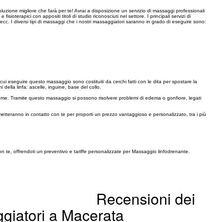
oluzione migliore che farà per te! Avrai a disposizione un servizio di massaggi professionali
oterapici con appositi titoli di studio riconosciuti nel settore. I principali servizi di
 ecc. I diversi tipi di massaggi che i nostri massaggiatori saranno in grado di eseguire sono:
cui eseguire questo massaggio sono costituiti da cerchi fatti con le dita per spostare la
 della linfa: ascelle, inguine, base del collo.
addome. Tramite questo massaggio si possono risolvere problemi di edema o gonfiore, legati
metteranno in contatto con te per proporti un prezzo vantaggioso e personalizzato, tra i più
on te, offrendoti un preventivo e tariffe personalizzate per Massaggio linfodrenante.
Recensioni dei
ggiatori a Macerata