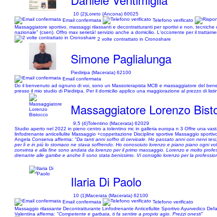
10 (2)
Loreto (Ancona) 60025
Email confermata
Telefono verificato
Massaggiatore sportivo, massaggi rilassanti e decontratturanti per sportivi e non, tecniche d
nazionale" (csen). Offro max serietà! servizio anche a domicilio. L'occorrente per il trattame
2 volte contrattato in Cronoshare
Simone Paglialunga
Piediripa (Macerata) 62100
Email confermata
Do il benvenuto ad ognuno di voi, sono un Massoterapista MCB e massaggiatore del benesser
presso il mio studio di Piediripa. Per il domicilio applico una maggiorazione al prezzo di list
Massaggiatore Lorenzo Bist
9,5 (4)
Tolentino (Macerata) 62029
Studio aperto nel 2022 in pieno centro a tolentino mc in galleria europa n 3 Offre una vas
linfodrenante anticellulite Massaggio +coppettazione Discipline sportive Massaggio sporti
Angela Conserva afferma:
"Da tanti anni soffro di cervicale. Ho passato anni con nervi tes
per lì e in più lo stomaco ne stava soffrendo. Ho conosciuto lorenzo e piano piano ogni vol
convinta e alla fine sono andata da lorenzo per il primo massaggio. Lorenzo e molto profe
drenante alle gambe e anche lì sono stata benissimo. Vi consiglio lorenzo per la professiona
Ilaria Di Paolo
10 (1)
Macerata (Macerata) 62100
Email confermata
Telefono verificato
Massaggio rilassante Decontratturante Linfodrenante Anticellulite Sportivo Ayurvedico Defa
Valentina afferma:
"Competente e garbata, ti fa sentire a proprio agio. Prezzi onesti"