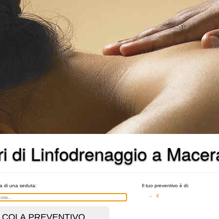
ri di Linfodrenaggio a Macer
ta di una seduta:
Il tuo preventivo è di:
– €