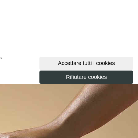
ere
maggiori