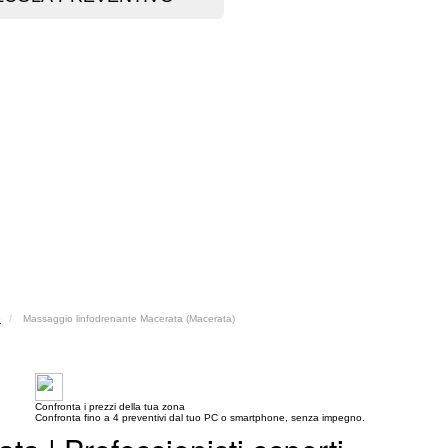
e
Massaggio linfodrenante Macerata (Macerata)
Confronta i prezzi della tua zona
Confronta fino a 4 preventivi dal tuo PC o smartphone, senza impegno.