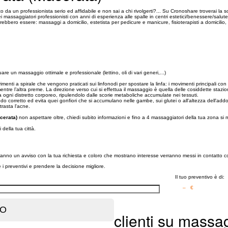
 da un professionista serio ed affidabile e non sai a chi rivolgerti?... Su Cronoshare troverai la s
ssaggiatori professionisti con anni di esperienza alle spalle in centri estetici/benessere/salute e fisi
trebbero essere: massaggi a domicilio, estetista per pedicure e manicure, fisioterapisti a domicilio,
uare un massaggio ottimale e professionale (lettino, oli di vari generi,...)
nti a spirale che vengono praticati sui linfonodi per spostare la linfa: i movimenti principali con 
tre l’altra preme. La direzione verso cui si effettua il massaggio è quella delle cosiddette stazioni
rsa ogni distretto corporeo, ripulendolo dalle scorie metaboliche accumulate nei tessuti.
 modo corretto ed evita quei gonfiori che si accumulano nelle gambe, sui glutei o all'altezza dell'
trasta l'acne.
cerata)
non aspettare oltre, chiedi subito informazioni e fino a 4 massaggiatori della tua zona si 
li della tua città.
veranno un avviso con la tua richiesta e coloro che mostrano interesse verranno messi in contatto c
re i preventivi e prendere la decisione migliore.
Il tuo preventivo è di:
– €
clienti su massa