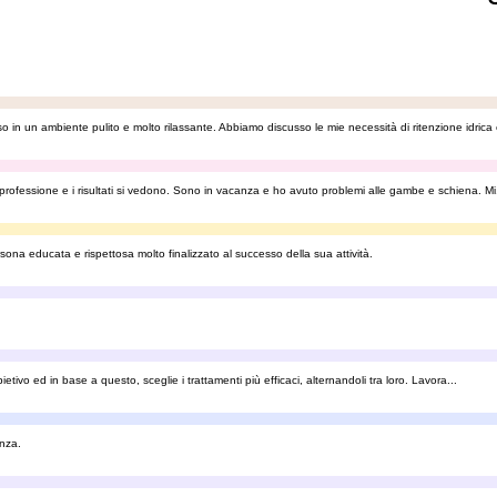
in un ambiente pulito e molto rilassante. Abbiamo discusso le mie necessità di ritenzione idrica 
ofessione e i risultati si vedono. Sono in vacanza e ho avuto problemi alle gambe e schiena. Mi.
ona educata e rispettosa molto finalizzato al successo della sua attività.
vo ed in base a questo, sceglie i trattamenti più efficaci, alternandoli tra loro. Lavora...
enza.