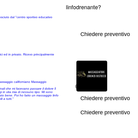
linfodrenante?
osciuto dal "centro sportivo educativo
Chiedere preventivo
i ed in privato. Ricevo principalmente
 Massaggio californiano Massaggio
1/1
nali che mi facevano passare il dolore lì
i in vita mia di nessuno tipo. Mi sono
sto bene. Poi ho fatto un massaggio linfo
Chiedere preventivo
 a tutti."
Chiedere preventivo