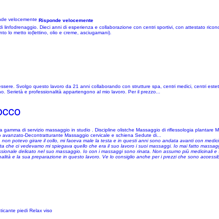
Risponde velocemente
i linfodrenaggio. Dieci anni di esperienza e collaborazione con centri sportivi, con attestato ricon
nto lo metto io(lettino, olio e creme, asciugamani).
e. Svolgo questo lavoro da 21 anni collaborando con strutture spa, centri medici, centri estetic
ino. Serietà e professionalità appartengono al mio lavoro. Per il prezzo...
occo
ta gamma di servizio massaggio in studio . Discipline olistche Massaggio di riflessologia plantare
vo avanzato-Decontratturante Massaggio cervicale e schiena Sedute di...
i, non potevo girare il collo, mi faceva male la testa e in questi anni sono andata avanti con medici
ta che ci vedevamo mi spiegava quello che era il suo lavoro i suoi massaggi. Io mai fatto massagg
ssionale delicato nel suo massaggio. Io con i massaggi sono rinata. Non assumo più medicinali e 
lità e la sua preparazione in questo lavoro. Ve lo consiglio anche per i prezzi che sono accessibili
ticante piedi Relax viso