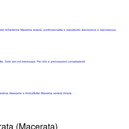
del richiedente Massima serietà, professionalità e soprattutto discrezione e riservatezza
o. Solo seri ed interessati. Per info e prenotazioni contattatemi!
edese rilassante e Anticellulite Massima serietà Grazie .
ata (Macerata)