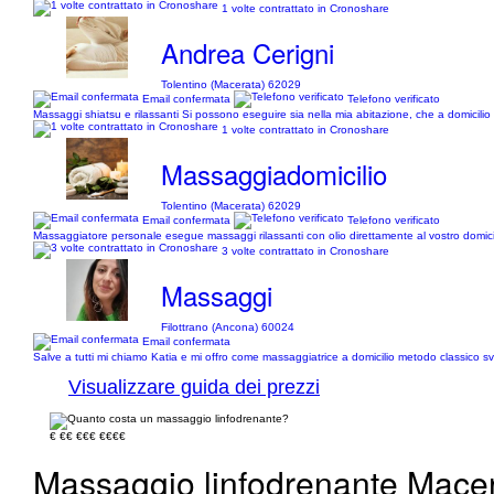
1 volte contrattato in Cronoshare
Andrea Cerigni
Tolentino (Macerata) 62029
Email confermata
Telefono verificato
Massaggi shiatsu e rilassanti Si possono eseguire sia nella mia abitazione, che a domicilio 
1 volte contrattato in Cronoshare
Massaggiadomicilio
Tolentino (Macerata) 62029
Email confermata
Telefono verificato
Massaggiatore personale esegue massaggi rilassanti con olio direttamente al vostro domicili
3 volte contrattato in Cronoshare
Massaggi
Filottrano (Ancona) 60024
Email confermata
Salve a tutti mi chiamo Katia e mi offro come massaggiatrice a domicilio metodo classico sv
Visualizzare guida dei prezzi
€
€€
€€€
€€€€
Massaggio linfodrenante Macer