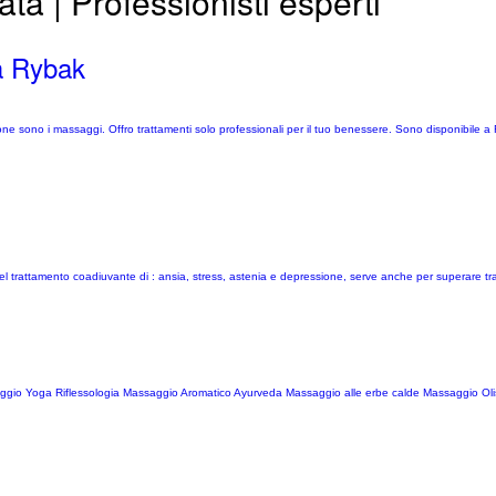
a | Professionisti esperti
a Rybak
one sono i massaggi. Offro trattamenti solo professionali per il tuo benessere. Sono disponibile
el trattamento coadiuvante di : ansia, stress, astenia e depressione, serve anche per superare trau
aggio Yoga Riflessologia Massaggio Aromatico Ayurveda Massaggio alle erbe calde Massaggio Oli