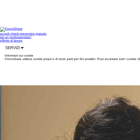
accedi
chiedi preventivo gratuito
sei un professionista?
offerte di lavoro
SERVIZI
Informani sui cookie
Cronoshare utilizza cookie propri e di terze parti per fini analitici. Puoi accettare tutti i cookie
informazioni
.