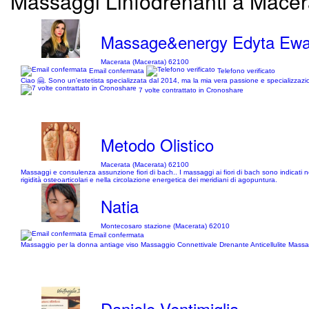
Massaggi Linfodrenanti a Macerat
Massage&energy Edyta Ew
Macerata (Macerata) 62100
Email confermata
Telefono verificato
Ciao 🤗. Sono un'estetista specializzata dal 2014, ma la mia vera passione e specializzazi
7 volte contrattato in Cronoshare
Metodo Olistico
Macerata (Macerata) 62100
Massaggi e consulenza assunzione fiori di bach.. I massaggi ai fiori di bach sono indicati n
rigidità osteoarticolari e nella circolazione energetica dei meridiani di agopuntura.
Natia
Montecosaro stazione (Macerata) 62010
Email confermata
Massaggio per la donna antiage viso Massaggio Connettivale Drenante Anticellulite Mass
Daniele Ventimiglia