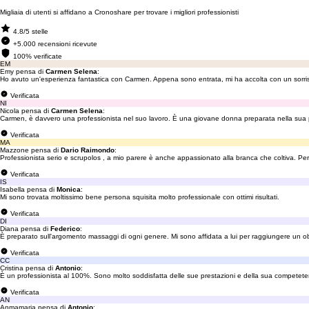
Migliaia di utenti si affidano a Cronoshare per trovare i migliori professionisti
4.8/5 stelle
+5.000 recensioni ricevute
100% verificate
EM
Emy pensa di
Carmen Selena
:
Ho avuto un'esperienza fantastica con Carmen. Appena sono entrata, mi ha accolta con un sorriso 
Verificata
NI
Nicola pensa di
Carmen Selena
:
Carmen, è davvero una professionista nel suo lavoro. È una giovane donna preparata nella sua pr
Verificata
MA
Mazzone pensa di
Dario Raimondo
:
Professionista serio e scrupolos , a mio parere è anche appassionato alla branca che coltiva. Pers
Verificata
IS
Isabella pensa di
Monica
:
Mi sono trovata moltissimo bene persona squisita molto professionale con ottimi risultati.
Verificata
DI
Diana pensa di
Federico
:
È preparato sull'argomento massaggi di ogni genere. Mi sono affidata a lui per raggiungere un obieti
Verificata
CC
Cristina pensa di
Antonio
:
È un professionista al 100%. Sono molto soddisfatta delle sue prestazioni e della sua competet
Verificata
AN
Anmamaria pensa di
Antonio
: