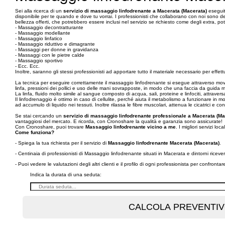
Sei alla ricerca di un
servizio di massaggio linfodrenante a Macerata (Macerata)
eseguito
disponibile per te quando e dove tu vorrai. I professionisti che collaborano con noi sono dei ma
bellezza offerti, che potrebbero essere inclusi nel servizio se richiesto come degli extra, po
- Massaggio decontratturante
- Massaggio modellante
- Massaggio linfatico
- Massaggio riduttivo e dimagrante
- Massaggi per donne in gravidanza
- Massaggi con le pietre calde
- Massaggio sportivo
- Ecc. Ecc.
Inoltre, saranno gli stessi professionisti ad apportare tutto il materiale necessario per effett
La tecnica per eseguire correttamente il massaggio linfodrenante si esegue attraverso movime
linfa, pressioni dei pollici e uso delle mani sovrapposte, in modo che una faccia da guida men
La linfa, fluido molto simile al sangue composto di acqua, sali, proteine e linfociti, attrave
Il linfodrenaggio è ottimo in caso di cellulite, perché aiuta il metabolismo a funzionare in
ad accumulo di liquido nei tessuti. Inoltre rilassa le fibre muscolari, attenua le cicatrici e con
Se stai cercando un
servizio di massaggio linfodrenante professionale a Macerata (Ma
vantaggiosi del mercato. E ricorda, con Cronoshare la qualità e garanzia sono assicurate!
Con Cronoshare, puoi trovare
Massaggio linfodrenante vicino a me
. I migliori servizi loca
Come funziona?
- Spiega la tua richiesta per il servizio di
Massaggio linfodrenante Macerata (Macerata)
.
- Centinaia di professionisti di Massaggio linfodrenante situati in Macerata e dintorni rice
- Puoi vedere le valutazioni degli altri clienti e il profilo di ogni professionista per confronta
Indica la durata di una seduta: