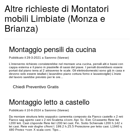
Altre richieste di Montatori
mobili Limbiate (Monza e
Brianza)
Montaggio pensili da cucina
Pubblicato il 29-3-2021 a Saronno (Varese)
L'intervento richiesto consisterebbe nel montare una cucina, pensili alti e bassi con
cappa esterna e il piano in piastrelle di sassi del piave. I pensili dovrebbero essere
portati dal piano terra al 2 attraverso le scale. Gli elettrodomestici sono già in casa e
devono solo essere istallati ( lavandino piano cottura forno e lavastoviglie) L'inizio
del lavoro sarebbe previsto per le ore...
Chiedi Preventivo Gratis
Montaggio letto a castello
Pubblicato il 10-6-2024 a Saronno (Varese)
Da montare struttura letto soppalco cameretta composto da Fianco castello x 2 reti
Fianco sag aperto cast x 2 reti Scaletta c/cont. Apr. Sc. Estr. C/cassetto Rete list
l.200 lett. Cast c/sponde Rete list l.200 let cast. Fin. Sotto Schienale l.200 h.142 x
let cast. Rete estr doghe c/front l. 199.2 h.25.5 Protezione per letto cast. L1940 η
480 Protez +corr. X scala cont. Tipo...