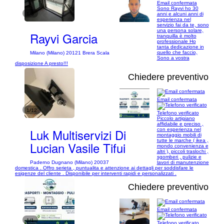
Email confermata
Sono Rayvi ho 30
1/8
anni e alcuni anni di
esperienza nel
servizio fai da te, sono
una persona solare,
Rayvi Garcia
tranquilla è molto
professionale Ho
tanta dedicazione in
quello che faccio,
Milano (Milano) 20121 Brera Scala
Sono a vostra
disposizione A presto!!!
Chiedere preventivo
Email confermata
1/12
Telefono verificato
Piccolo artigiano
affidabile e preciso ,
Luk Multiservizi Di
con esperienza nel
montaggio mobili di
tutte le marche ( ikea ,
Lucian Vasile Tifui
mondo convenienza e
altri ), piccoli traslochi ,
sgomberi , pulizie e
Paderno Dugnano (Milano) 20037
lavori di manutenzione
domestica . Offro serieta , puntualita e attenzione ai dettagli per soddisfare le
esigenze del cliente . Disponibile per interventi rapidi e personalizzati .
Chiedere preventivo
Email confermata
1/1
Telefono verificato