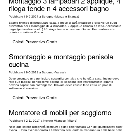
Montaggio 3 lampadari 2 applique, 4
riloga tende n 4 accessori bagno
Pubblicato il 9-5-2024 a Seregno (Monza e Brianza)
Stiamo finendo di ristrutturare casa, a breve ci sarà il trasloco e ci serve un buon
preventivo per il montaggio di: 4 lampadari, 2 applique camera da letto. Accessori 2
bagni (portasalviette etc.) 4/5 riloga tende a bastone. Grazie. Per qualsiasi info
potete contattarmi Grazie
Chiedi Preventivo Gratis
Smontaggio e montaggio penisola
cucina
Pubblicato il 9-6-2021 a Saronno (Varese)
Devo smontare una penisola e sostituirla con altra che ho già a casa. Inoltre devo
fare due tagli sui pensili come bocche di ispezione per trasformatori in quanto
devono coprire con cartongesso. Il lavoro deve essere fatto entro un paio di
settimane al massimo
Chiedi Preventivo Gratis
Montatore di mobili per soggiorno
Pubblicato il 2-11-2017 a Novate Milanese (Milano)
Nelle due librerie bisognerà sostituire i giunti color metallo Con dei giunti laccati color
avorio . Dopo aver sagomato il battiscopa seguendo la modanatura della base delle