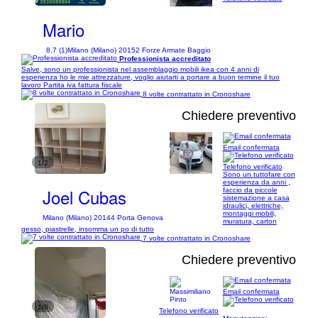
Mario
8,7 (1)
Milano (Milano) 20152 Forze Armate Baggio
Professionista accreditato
Salve, sono un professionista nel assemblaggio mobili ikea con 4 anni di
esperienza ho le mie attrezzature, voglio aiutarti a portare a buon termine il tuo
lavoro Partita iva fattura fiscale
8 volte contrattato in Cronoshare
Chiedere preventivo
Email confermata
1/2
Telefono verificato
Sono un tuttofare con
esperienza da anni ,
Joel Cubas
faccio da piccole
sistemazione a casa
idraulici, elettriche,
montaggi mobili,
Milano (Milano) 20144 Porta Genova
muratura, carton
gesso, piastrelle, insomma un po di tutto
7 volte contrattato in Cronoshare
Chiedere preventivo
Email confermata
1/6
Telefono verificato