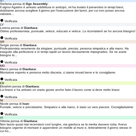
ST
Stefania pensa di
Ggs Assembly
:
Il signor Agatino è arrivato addirittura in anticipo, mi ha inviato il preventivo in tempi brevi,
dobbiamo ancora scegliere il giorno per l'esecuzione dei lavori, per cui non posso ancora
valutare...
Verificata
LV
Lorena pensa di
Gianluca
:
Ottimo professionista, puntuale, veloce, educato e veloce. Lo ricontatterò se ho ancora bisogno!
Verificata
SR
Sergio pensa di
Gianluca
:
Professionista veramente da elogiare, puntuale, preciso, persona simpatica e alla mano. Ha
eseguito alla perfezione e in tempi rapidi un lavoro decisamente impegnativo. Se ne avete
bisogno lo...
Verificata
MG
Marco pensa di
Gianluca
:
Montatore esperto e persona molto discreta, ci siamo trovati bene e lo consigliamo
Verificata
EB
Ebrahim pensa di
Gianluca
:
Lui bravo e ha arrivato un orario giusto anche fatto il lavoro come si deve molto bravo
Verificata
NI
Nicole pensa di
Ivan
:
Puntale, veloce e precisissimo. Simpatico e alla mano, è stato un vero piacere. Consigliatissimo
Verificata
VI
Vittoria pensa di
Gianluca
:
Non lascio quasi mai recensioni così lunghe, ma gianluca se la merita davvero tutta. Avevo
bisogno urgente di montare e appendere un mobile al muro e, letteralmente il giorno stesso in
cui ho...