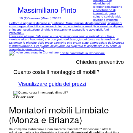
Manutenzioni
elettriche ed
Massimiliano Pinto
idrauliche:riparazione
e sostituzione di
interruttori, prese,
spine e cavi elettrici;
10 (1)
Cormano (Milano) 20032
revisione impianto
elettrico e aggiunta di prese e punti luce. Manutenzioni di falegnameria; riparazioni
e montaggio di mobili e accessori in legno; sostituzione maniglie e serrature di porte
e finestre, sostituzione cinghia e meccanismo tapparelle e avvolgibili. Altri
interventi...
Francesco afferma:
"Massimo è una professionista serio e meticoloso. Oltre a
montare alcuni lampadari, si è occupato del fissaggio dei binari per le tende e di
sistemare le placche delle prese elettriche che erano state danneggiate dall’impresa
di ristrutturazione. Per quanto mi riguarda ha superato le aspettative e mi sento di
consigliarlo pienamente. "
5 volte contrattato in Cronoshare
Chiedere preventivo
Quanto costa il montaggio di mobili?
Visualizzare guida dei prezzi
€
€€
€€€
€€€€
Montatori mobili Limbiate
(Monza e Brianza)
Hai comprato mobili nuovi e non sai come montarli?!? Cronoshare ti offre la
soluzione, mette a tua disposizione il servizio di
montatori di mobili
a domicilio a