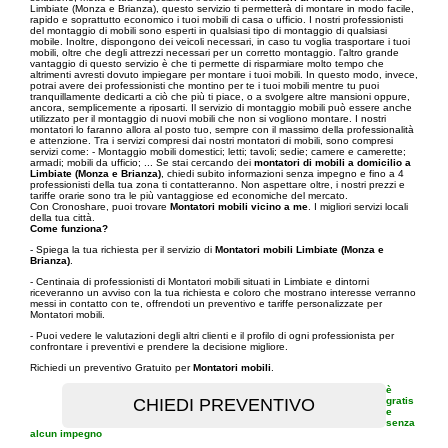
Limbiate (Monza e Brianza), questo servizio ti permetterà di montare in modo facile,
rapido e soprattutto economico i tuoi mobili di casa o ufficio. I nostri professionisti
del montaggio di mobili sono esperti in qualsiasi tipo di montaggio di qualsiasi
mobile. Inoltre, dispongono dei veicoli necessari, in caso tu voglia trasportare i tuoi
mobili, oltre che degli attrezzi necessari per un corretto montaggio. l'altro grande
vantaggio di questo servizio è che ti permette di risparmiare molto tempo che
altrimenti avresti dovuto impiegare per montare i tuoi mobili. In questo modo, invece,
potrai avere dei professionisti che montino per te i tuoi mobili mentre tu puoi
tranquillamente dedicarti a ciò che più ti piace, o a svolgere altre mansioni oppure,
ancora, semplicemente a riposarti. Il servizio di montaggio mobili può essere anche
utilizzato per il montaggio di nuovi mobili che non si vogliono montare. I nostri
montatori lo faranno allora al posto tuo, sempre con il massimo della professionalità
e attenzione. Tra i servizi compresi dai nostri montatori di mobili, sono compresi
servizi come: - Montaggio mobili domestici; letti; tavoli; sedie; camere e camerette;
armadi; mobili da ufficio; ... Se stai cercando dei
montatori di mobili a domicilio a
Limbiate (Monza e Brianza)
, chiedi subito informazioni senza impegno e fino a 4
professionisti della tua zona ti contatteranno. Non aspettare oltre, i nostri prezzi e
tariffe orarie sono tra le più vantaggiose ed economiche del mercato.
Con Cronoshare, puoi trovare
Montatori mobili vicino a me
. I migliori servizi locali
della tua città.
Come funziona?
- Spiega la tua richiesta per il servizio di
Montatori mobili Limbiate (Monza e
Brianza)
.
- Centinaia di professionisti di Montatori mobili situati in Limbiate e dintorni
riceveranno un avviso con la tua richiesta e coloro che mostrano interesse verranno
messi in contatto con te, offrendoti un preventivo e tariffe personalizzate per
Montatori mobili.
- Puoi vedere le valutazioni degli altri clienti e il profilo di ogni professionista per
confrontare i preventivi e prendere la decisione migliore.
Richiedi un preventivo Gratuito per
Montatori mobili
.
è
gratis
e
senza
alcun impegno