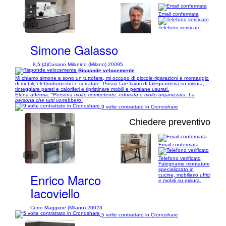
Email confermata
1/1
Telefono verificato
Simone Galasso
8,5 (4)
Cusano Milanino (Milano) 20095
Risponde velocemente
Mi chiamo simone e sono un tuttofare, mi occupo di piccole riparazioni e montaggio
di mobili, elettrodomestici e serrature. Posso fare lavori di falegnameria su misura,
tinteggiare pareti e caloriferi e ripristinare mobili e persiane usurati.
Elena afferma:
"Persona molto competente, educata e molto organizzata. La
persona che tutti vorrebbero"
9 volte contrattato in Cronoshare
Chiedere preventivo
Email confermata
1/1
Telefono verificato
Falegname montatore
specializzato in
Enrico Marco
cucine, mobiliario uffici
e mobili su misura.
Iacoviello
Cerro Maggiore (Milano) 20023
5 volte contrattato in Cronoshare