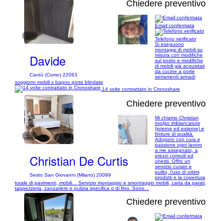
Chiedere preventivo
Email confermata
1/7
Telefono verificato
Si eseguono
montaggi di mobili su
Davide
misura con modifiche
sul posto e modifiche
di mobili già acquistati
da cucine a porte
Cantù (Como) 22063
serramenti armadi
soggiorni mobili x bagno porte blindate
14 volte contrattato in Cronoshare
Chiedere preventivo
Mi chiamo Christian
svolgo imbiancature
(interne ed esterne) e
finiture di qualità.
1/1
Adopero con cura e
passione ogni lavoro
a me assegnato, a
Christian De Curtis
prezzi comodi ed
onesti. Offro un
servizio curato e
pulito, l’uso di ottimi
Sesto San Giovanni (Milano) 20099
prodotti e la copertura
totale di pavimenti, mobili… Servizio montaggio e smontaggio mobili, carta da parati,
tappezzeria, zanzariere e pulizia specifica o di fino. Sono...
Chiedere preventivo