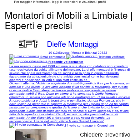
Per maggiori informazioni, leggi le recensioni e visualizza i profili.
Montatori di Mobili a Limbiate |
Esperti e precisi
Dieffe Montaggi
10 (13)
Seveso (Monza e Brianza) 20822
Email confermata
Telefono verificato
Risponde velocemente
La mia azienda nasce nel 1990 ed inizia la sua storia con collaborazioni importanti
facendosi valere da subito all’interno del mercato. La di effe montaggi è l'impresa di
seveso che opera nel montaggio dei mobili e nella posa in opera dell'arredo
riguardante sia abitazioni private che attività commerciali come bar, ristoranti,
alberghi e negozi vari. In virtù di uno staff costituito da...
Giovanni afferma:
"Abbiamo acquistato due mobili grandi da Ikea per la camera, un
armadio e una libreria, e avevamo bisogno di un servizio di montaggio, per questo
ci siamo rivolti a Cronoshare per trovare professioni competenti nel settore
montaggio mobili di Ikea. Dopo un giorno ci ha contattati la Dieffe Montaggi
offrendoci un servizio con un'ottima relazione qualità/prezzo. Ci ha aiutati a risolvere
il nostro problema e dubbi la bravissima e gentilissima signora Francesca, che in
poco tempo ha prenotato la squadra di montaggio per il giorno dopo ed ha saputo
rassicurarci su competenze e qualità del lavoro anche inviando foto di lavori
precedenti. Siamo rimasti molto contenti del servizio di Dieffe Montaggi e dal lavoro
fatto dalla squadra di montatori. Gentili, esperti, rapidi e precisi nel lavoro di
montaggio. Anche disponibili a rispondere a ogni nostra domanda. Lo
raccomandiamo. Grazie del vostro ottimo lavoro Di.effe! Giovanni"
34 volte contrattato in Cronoshare
Chiedere preventivo