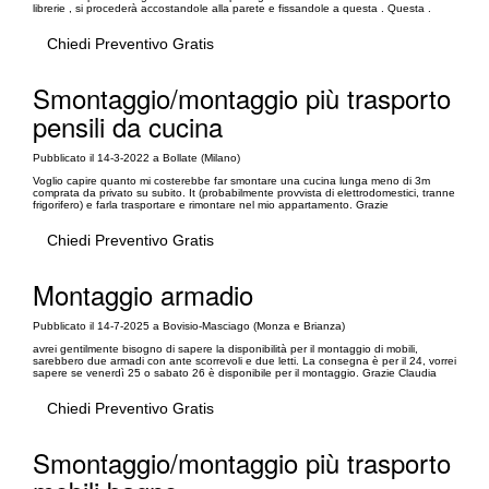
librerie , si procederà accostandole alla parete e fissandole a questa . Questa .
Chiedi Preventivo Gratis
Smontaggio/montaggio più trasporto
pensili da cucina
Pubblicato il 14-3-2022 a Bollate (Milano)
Voglio capire quanto mi costerebbe far smontare una cucina lunga meno di 3m
comprata da privato su subito. It (probabilmente provvista di elettrodomestici, tranne
frigorifero) e farla trasportare e rimontare nel mio appartamento. Grazie
Chiedi Preventivo Gratis
Montaggio armadio
Pubblicato il 14-7-2025 a Bovisio-Masciago (Monza e Brianza)
avrei gentilmente bisogno di sapere la disponibilità per il montaggio di mobili,
sarebbero due armadi con ante scorrevoli e due letti. La consegna è per il 24, vorrei
sapere se venerdì 25 o sabato 26 è disponibile per il montaggio. Grazie Claudia
Chiedi Preventivo Gratis
Smontaggio/montaggio più trasporto