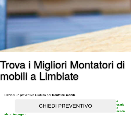
Trova i Migliori Montatori di
mobili a Limbiate
Richiedi un preventivo Gratuito per
Montatori mobili
.
è
gratis
e
senza
alcun impegno