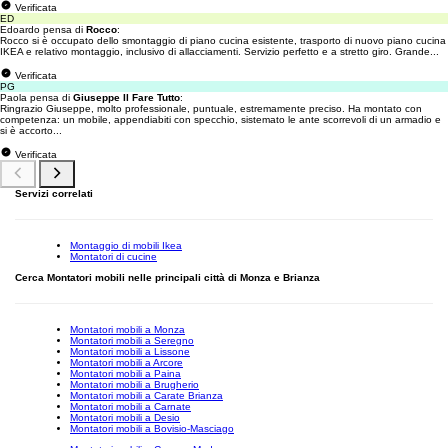
Verificata
ED
Edoardo pensa di
Rocco
:
Rocco si è occupato dello smontaggio di piano cucina esistente, trasporto di nuovo piano cucina
IKEA e relativo montaggio, inclusivo di allacciamenti. Servizio perfetto e a stretto giro. Grande...
Verificata
PG
Paola pensa di
Giuseppe Il Fare Tutto
:
Ringrazio Giuseppe, molto professionale, puntuale, estremamente preciso. Ha montato con
competenza: un mobile, appendiabiti con specchio, sistemato le ante scorrevoli di un armadio e
si è accorto...
Verificata
Servizi correlati
Montaggio di mobili Ikea
Montatori di cucine
Cerca Montatori mobili nelle principali città di Monza e Brianza
Montatori mobili a Monza
Montatori mobili a Seregno
Montatori mobili a Lissone
Montatori mobili a Arcore
Montatori mobili a Paina
Montatori mobili a Brugherio
Montatori mobili a Carate Brianza
Montatori mobili a Carnate
Montatori mobili a Desio
Montatori mobili a Bovisio-Masciago