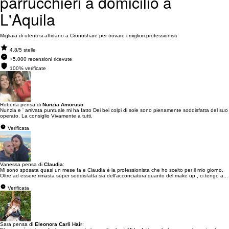
parrucchieri a domicilio a
L'Aquila
Migliaia di utenti si affidano a Cronoshare per trovare i migliori professionisti
4.8/5 stelle
+5.000 recensioni ricevute
100% verificate
Roberta pensa di
Nunzia Amoruso
:
Nunzia e ' arrivata puntuale mi ha fatto Dei bei colpi di sole sono pienamente soddisfatta del suo
operato. La consiglio Vivamente a tutti.
Verificata
Vanessa pensa di
Claudia
:
Mi sono sposata quasi un mese fa e Claudia é la professionista che ho scelto per il mio giorno.
Oltre ad essere rimasta super soddisfatta sia dell'acconciatura quanto del make up , ci tengo a...
Verificata
Sara pensa di
Eleonora Carli Hair
: