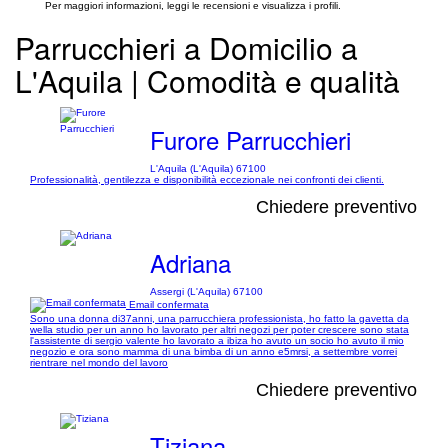
Per maggiori informazioni, leggi le recensioni e visualizza i profili.
Parrucchieri a Domicilio a
L'Aquila | Comodità e qualità
Furore Parrucchieri
L'Aquila (L'Aquila) 67100
Professionalità, gentilezza e disponibilità eccezionale nei confronti dei clienti.
Chiedere preventivo
Adriana
Assergi (L'Aquila) 67100
Email confermata
Sono una donna di37anni, una parrucchiera professionista, ho fatto la gavetta da
wella studio per un anno ho lavorato per altri negozi per poter crescere sono stata
l'assistente di sergio valente ho lavorato a ibiza ho avuto un socio ho avuto il mio
negozio e ora sono mamma di una bimba di un anno e5mrsi, a settembre vorrei
rientrare nel mondo del lavoro
Chiedere preventivo
Tiziana