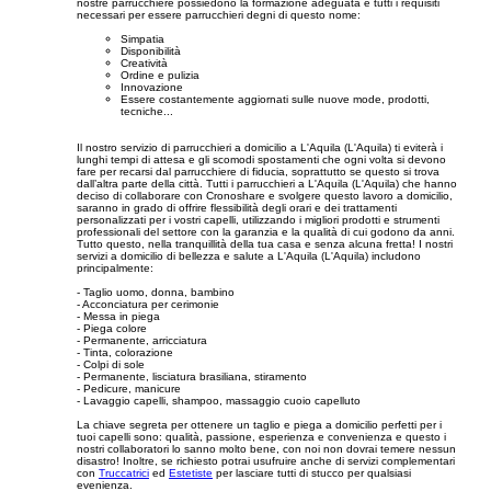
nostre parrucchiere possiedono la formazione adeguata e tutti i requisiti
necessari per essere parrucchieri degni di questo nome:
Simpatia
Disponibilità
Creatività
Ordine e pulizia
Innovazione
Essere costantemente aggiornati sulle nuove mode, prodotti,
tecniche...
Il nostro servizio di parrucchieri a domicilio a L'Aquila (L'Aquila) ti eviterà i
lunghi tempi di attesa e gli scomodi spostamenti che ogni volta si devono
fare per recarsi dal parrucchiere di fiducia, soprattutto se questo si trova
dall’altra parte della città. Tutti i parrucchieri a L'Aquila (L'Aquila) che hanno
deciso di collaborare con Cronoshare e svolgere questo lavoro a domicilio,
saranno in grado di offrire flessibilità degli orari e dei trattamenti
personalizzati per i vostri capelli, utilizzando i migliori prodotti e strumenti
professionali del settore con la garanzia e la qualità di cui godono da anni.
Tutto questo, nella tranquillità della tua casa e senza alcuna fretta! I nostri
servizi a domicilio di bellezza e salute a L'Aquila (L'Aquila) includono
principalmente:
- Taglio uomo, donna, bambino
- Acconciatura per cerimonie
- Messa in piega
- Piega colore
- Permanente, arricciatura
- Tinta, colorazione
- Colpi di sole
- Permanente, lisciatura brasiliana, stiramento
- Pedicure, manicure
- Lavaggio capelli, shampoo, massaggio cuoio capelluto
La chiave segreta per ottenere un taglio e piega a domicilio perfetti per i
tuoi capelli sono: qualità, passione, esperienza e convenienza e questo i
nostri collaboratori lo sanno molto bene, con noi non dovrai temere nessun
disastro! Inoltre, se richiesto potrai usufruire anche di servizi complementari
con
Truccatrici
ed
Estetiste
per lasciare tutti di stucco per qualsiasi
evenienza.