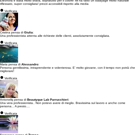
Eleonora é stata molto brava, sopratutto per il colore! Mi ha fatto un balayage molto naturale
riflessato, super consigliata! prezzi accessibili rispetto alla media
Verificata
Cristina pensa di
Giulia
:
Una professionista attenta alle richieste delle clienti, assolutamente consigliata.
Verificata
Maria pensa di
Alessandro
:
Persona gentilissima, intraprendente e volenterosa. E' molto giovane, con il tempo non potrà che
migliorare!
Verificata
Antonellq pensa di
Beautyque Lab Parrucchieri
:
Una vera professionista.. Non potevo avere di meglio. Bravissima sul lavoro e anche come
persona... A presto....
Verificata
Francesca pensa di
Teresa
: