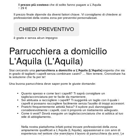
Il
prezzo più costoso
che di solito fanno pagare a L'Aquila
↑
29 €
Il prezzo finale dipende da diversi fattori chiave. Vi consigliamo di chiedere ai
professionisti della vostra zona per preventivi personalizzati.
è gratis e senza alcun impegno
Parrucchiera a domicilio
L'Aquila (L'Aquila)
Stai cercando una
parrucchiera a domicilio a L'Aquila (L'Aquila)
esperta che sia
in grado di tagliarti i capelli senza combinare casini? ... Non temere, Cronoshare ha
la soluzione che fa per te!
Una buona parrucchiera deve saper porre le giuste domande:
Quanto spesso e come lavi i capelli? Ti saprà consigliare un
taglio/acconciatura per te facile da mantenere.
Sei abituata a raccogliere i capelli? Ti suggerirà un taglio con il quale i
capelli si possano raccogliere facilmente senza l'ausilio di troppi accessori.
Pratichi frequentemente attività fisica? Il sudore può danneggiare
considerevolmente i capelli, così ti proporrà un trattamento adeguato.
Come ti vesti? Dovrà eseguire un taglio/acconciatura che si addica al tuo
stile di abbigliamento.
Nella nostra piattaforma infatti potrai trovare professionisti della zona
ampiamente qualificati a L'Aquila (L'Aquila), appassionati e con anni di
esperienza nel settore che esercitano il lavoro di parrucchiera da anni. Le