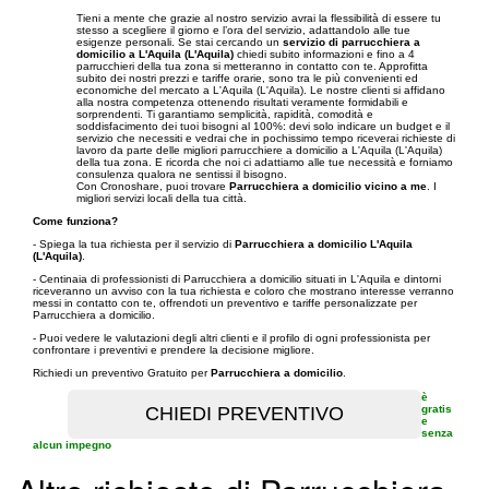
Tieni a mente che grazie al nostro servizio avrai la flessibilità di essere tu
stesso a scegliere il giorno e l’ora del servizio, adattandolo alle tue
esigenze personali. Se stai cercando un
servizio di parrucchiera a
domicilio a L'Aquila (L'Aquila)
chiedi subito informazioni e fino a 4
parrucchieri della tua zona si metteranno in contatto con te. Approfitta
subito dei nostri prezzi e tariffe orarie, sono tra le più convenienti ed
economiche del mercato a L'Aquila (L'Aquila). Le nostre clienti si affidano
alla nostra competenza ottenendo risultati veramente formidabili e
sorprendenti. Ti garantiamo semplicità, rapidità, comodità e
soddisfacimento dei tuoi bisogni al 100%: devi solo indicare un budget e il
servizio che necessiti e vedrai che in pochissimo tempo riceverai richieste di
lavoro da parte delle migliori parrucchiere a domicilio a L'Aquila (L'Aquila)
della tua zona. E ricorda che noi ci adattiamo alle tue necessità e forniamo
consulenza qualora ne sentissi il bisogno.
Con Cronoshare, puoi trovare
Parrucchiera a domicilio vicino a me
. I
migliori servizi locali della tua città.
Come funziona?
- Spiega la tua richiesta per il servizio di
Parrucchiera a domicilio L'Aquila
(L'Aquila)
.
- Centinaia di professionisti di Parrucchiera a domicilio situati in L'Aquila e dintorni
riceveranno un avviso con la tua richiesta e coloro che mostrano interesse verranno
messi in contatto con te, offrendoti un preventivo e tariffe personalizzate per
Parrucchiera a domicilio.
- Puoi vedere le valutazioni degli altri clienti e il profilo di ogni professionista per
confrontare i preventivi e prendere la decisione migliore.
Richiedi un preventivo Gratuito per
Parrucchiera a domicilio
.
è
gratis
e
senza
alcun impegno