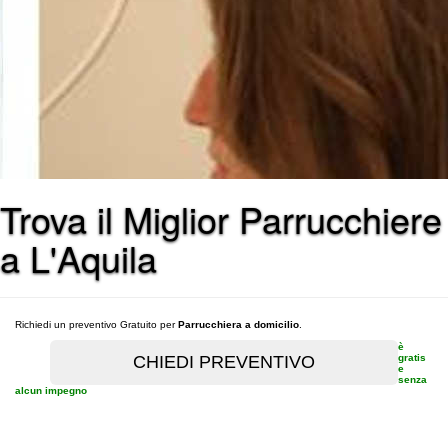
Trova il Miglior Parrucchiere
a L'Aquila
Richiedi un preventivo Gratuito per
Parrucchiera a domicilio
.
è
gratis
e
senza
alcun impegno