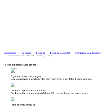
Cronoshare
Domicilio
L'Aquila
L'Aquila (L'Aquila)
Parrucchiera a domicilio
Parrucchiera a domicilio L'Aquila (L'Aquila)
Perché affidarsi a Cronoshare?
E gratuito e senza impegno
Usa Cronoshare gratuitamente: ricevi preventivi e contatta 4 professionisti.
Confronta i prezzi della tua zona
Confronta fino a 4 preventivi dal tuo PC o smartphone, senza impegno.
Professionisti di fiducia