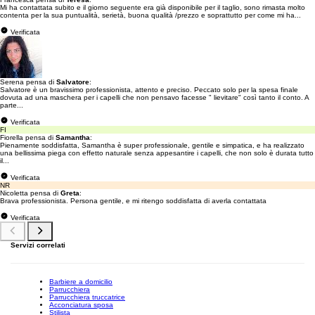
Mi ha contattata subito e il giorno seguente era già disponibile per il taglio, sono rimasta molto
contenta per la sua puntualità, serietà, buona qualità /prezzo e soprattutto per come mi ha...
Verificata
Serena pensa di
Salvatore
:
Salvatore è un bravissimo professionista, attento e preciso. Peccato solo per la spesa finale
dovuta ad una maschera per i capelli che non pensavo facesse " lievitare" così tanto il conto. A
parte...
Verificata
FI
Fiorella pensa di
Samantha
:
Pienamente soddisfatta, Samantha è super professionale, gentile e simpatica, e ha realizzato
una bellissima piega con effetto naturale senza appesantire i capelli, che non solo è durata tutto
il...
Verificata
NR
Nicoletta pensa di
Greta
:
Brava professionista. Persona gentile, e mi ritengo soddisfatta di averla contattata
Verificata
Servizi correlati
Barbiere a domicilio
Parrucchiera
Parrucchiera truccatrice
Acconciatura sposa
Stilista