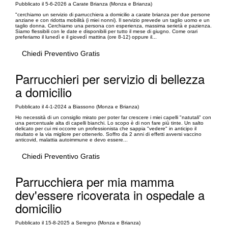
Pubblicato il 5-6-2026 a Carate Brianza (Monza e Brianza)
"cerchiamo un servizio di parrucchiera a domicilio a carate brianza per due persone
anziane e con ridotta mobilità (i miei nonni). Il servizio prevede un taglio uomo e un
taglio donna. Cerchiamo una persona con esperienza, massima serietà e pazienza.
Siamo flessibili con le date e disponibili per tutto il mese di giugno. Come orari
preferiamo il lunedì e il giovedì mattina (ore 8-12) oppure il...
Chiedi Preventivo Gratis
Parrucchieri per servizio di bellezza
a domicilio
Pubblicato il 4-1-2024 a Biassono (Monza e Brianza)
Ho necessità di un consiglio mirato per poter far crescere i miei capelli "natutali" con
una percentuale alta di capelli bianchi. Lo scopo è di non fare più tinte. Un salto
delicato per cui mi occorre un professionista che sappia "vedere" in anticipo il
risultato e la via migliore per ottenerlo. Soffro da 2 anni di effetti avversi vaccino
anticovid, malattia autoimmune e devo essere...
Chiedi Preventivo Gratis
Parrucchiera per mia mamma
dev'essere ricoverata in ospedale a
domicilio
Pubblicato il 15-8-2025 a Seregno (Monza e Brianza)