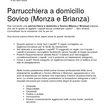
€
€€
€€€
€€€€
Parrucchiera a domicilio
Sovico (Monza e Brianza)
Stai cercando una
parrucchiera a domicilio a Sovico (Monza e Brianza)
esperta
che sia in grado di tagliarti i capelli senza combinare casini? ... Non temere,
Cronoshare ha la soluzione che fa per te!
Una buona parrucchiera deve saper porre le giuste domande:
Quanto spesso e come lavi i capelli? Ti saprà consigliare un
taglio/acconciatura per te facile da mantenere.
Sei abituata a raccogliere i capelli? Ti suggerirà un taglio con il quale i
capelli si possano raccogliere facilmente senza l'ausilio di troppi accessori.
Pratichi frequentemente attività fisica? Il sudore può danneggiare
considerevolmente i capelli, così ti proporrà un trattamento adeguato.
Come ti vesti? Dovrà eseguire un taglio/acconciatura che si addica al tuo
stile di abbigliamento.
Nella nostra piattaforma infatti potrai trovare professionisti della zona
ampiamente qualificati a Sovico (Monza e Brianza), appassionati e con
anni di esperienza nel settore che esercitano il lavoro di parrucchiera da
anni. Le nostre parrucchiere possiedono la formazione adeguata e tutti i
requisiti necessari per essere parrucchieri degni di questo nome:
Simpatia
Disponibilità
Creatività
Ordine e pulizia
Innovazione
Essere costantemente aggiornati sulle nuove mode, prodotti,
tecniche...