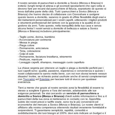
Il nostro servizio di parrucchieri a domicilio a Sovico (Monza e Brianza) ti
eviterà i lunghi tempi di attesa e gli scomodi spostamenti che ogni volta si
devono fare per recarsi dal parrucchiere di fiducia, soprattutto se questo si
trova dall’altra parte della città. Tutti i parrucchieri a Sovico (Monza e
Brianza) che hanno deciso di collaborare con Cronoshare e svolgere
questo lavoro a domicilio, saranno in grado di offrire flessibilità degli orari e
dei trattamenti personalizzati per i vostri capelli, utilizzando i migliori prodotti
e strumenti professionali del settore con la garanzia e la qualità di cui
godono da anni. Tutto questo, nella tranquillità della tua casa e senza
alcuna fretta! I nostri servizi a domicilio di bellezza e salute a Sovico
(Monza e Brianza) includono principalmente:
- Taglio uomo, donna, bambino
- Acconciatura per cerimonie
- Messa in piega
- Piega colore
- Permanente, arricciatura
- Tinta, colorazione
- Colpi di sole
- Permanente, lisciatura brasiliana, stiramento
- Pedicure, manicure
- Lavaggio capelli, shampoo, massaggio cuoio capelluto
La chiave segreta per ottenere un taglio e piega a domicilio perfetti per i
tuoi capelli sono: qualità, passione, esperienza e convenienza e questo i
nostri collaboratori lo sanno molto bene, con noi non dovrai temere nessun
disastro! Inoltre, se richiesto potrai usufruire anche di servizi complementari
con
Truccatrici
ed
Estetiste
per lasciare tutti di stucco per qualsiasi
evenienza.
Tieni a mente che grazie al nostro servizio avrai la flessibilità di essere tu
stesso a scegliere il giorno e l’ora del servizio, adattandolo alle tue
esigenze personali. Se stai cercando un
servizio di parrucchiera a
domicilio a Sovico (Monza e Brianza)
chiedi subito informazioni e fino a 4
parrucchieri della tua zona si metteranno in contatto con te. Approfitta
subito dei nostri prezzi e tariffe orarie, sono tra le più convenienti ed
economiche del mercato a Sovico (Monza e Brianza). Le nostre clienti si
affidano alla nostra competenza ottenendo risultati veramente formidabili e
sorprendenti. Ti garantiamo semplicità, rapidità, comodità e
soddisfacimento dei tuoi bisogni al 100%: devi solo indicare un budget e il