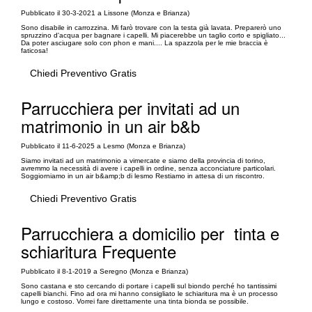
Pubblicato il 30-3-2021 a Lissone (Monza e Brianza)
Sono disabile in carrozzina. Mi farò trovare con la testa già lavata. Preparerò uno
spruzzino d'acqua per bagnare i capelli. Mi piacerebbe un taglio corto e spigliato...
Da poter asciugare solo con phon e mani.... La spazzola per le mie braccia è
faticosa!
Chiedi Preventivo Gratis
Parrucchiera per invitati ad un
matrimonio in un air b&b
Pubblicato il 11-6-2025 a Lesmo (Monza e Brianza)
Siamo invitati ad un matrimonio a vimercate e siamo della provincia di torino,
avremmo la necessità di avere i capelli in ordine, senza acconciature particolari.
Soggiorniamo in un air b&amp;b di lesmo Restiamo in attesa di un riscontro.
Chiedi Preventivo Gratis
Parrucchiera a domicilio per tinta e
schiaritura Frequente
Pubblicato il 8-1-2019 a Seregno (Monza e Brianza)
Sono castana e sto cercando di portare i capelli sul biondo perché ho tantissimi
capelli bianchi. Fino ad ora mi hanno consigliato le schiaritura ma è un processo
lungo e costoso. Vorrei fare direttamente una tinta bionda se possibile.