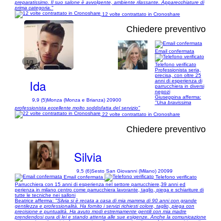
preparatissimo. Il suo salone è avvolgente, ambiente rilassante. Apparecchiature di
prima categoria."
12 volte contrattato in Cronoshare
Chiedere preventivo
Email confermata
1/3
Telefono verificato
Professionista seria,
precisa, con oltre 25
Ida
anni di esperienza di
parrucchiera in diversi
negozi
Giuseppina afferma:
9,9 (5)
Monza (Monza e Brianza) 20900
"Una bravissima
professionista eccellente molto soddisfatta del servizio"
22 volte contrattato in Cronoshare
Chiedere preventivo
Silvia
9,5 (6)
Sesto San Giovanni (Milano) 20099
Email confermata
Telefono verificato
Parrucchiera con 15 anni di esperienza nel settore parrucchiere,39 anni ed
perienza in milano centro come parrucchiera lavorante, taglio, piega e schiariture di
tutte le tecniche nei salloni
Beatrice afferma:
"Silvia si è recata a casa di mia mamma di 90 anni con grande
gentilezza e professionalità. Ha fornito i servizi richiesti colore, taglio, piega con
precisione e puntualità. Ha avuto modi estremamente gentili con mia madre
prendendosi cura di lei e stando attenta alle sue esigenze. Anche la comunicazione