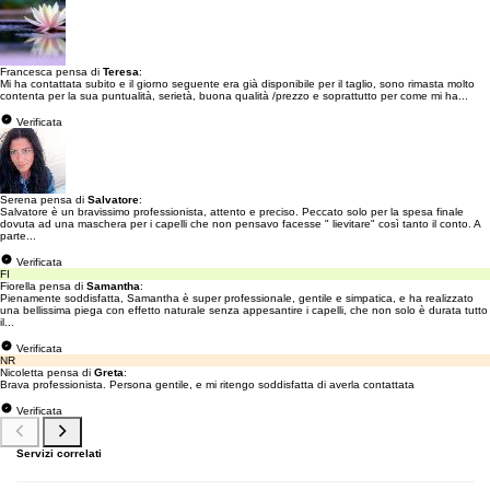
Francesca pensa di
Teresa
:
Mi ha contattata subito e il giorno seguente era già disponibile per il taglio, sono rimasta molto
contenta per la sua puntualità, serietà, buona qualità /prezzo e soprattutto per come mi ha...
Verificata
Serena pensa di
Salvatore
:
Salvatore è un bravissimo professionista, attento e preciso. Peccato solo per la spesa finale
dovuta ad una maschera per i capelli che non pensavo facesse " lievitare" così tanto il conto. A
parte...
Verificata
FI
Fiorella pensa di
Samantha
:
Pienamente soddisfatta, Samantha è super professionale, gentile e simpatica, e ha realizzato
una bellissima piega con effetto naturale senza appesantire i capelli, che non solo è durata tutto
il...
Verificata
NR
Nicoletta pensa di
Greta
:
Brava professionista. Persona gentile, e mi ritengo soddisfatta di averla contattata
Verificata
Servizi correlati