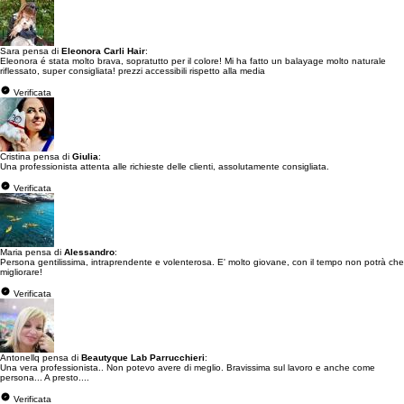
Sara pensa di
Eleonora Carli Hair
:
Eleonora é stata molto brava, sopratutto per il colore! Mi ha fatto un balayage molto naturale
riflessato, super consigliata! prezzi accessibili rispetto alla media
Verificata
Cristina pensa di
Giulia
:
Una professionista attenta alle richieste delle clienti, assolutamente consigliata.
Verificata
Maria pensa di
Alessandro
:
Persona gentilissima, intraprendente e volenterosa. E' molto giovane, con il tempo non potrà che
migliorare!
Verificata
Antonellq pensa di
Beautyque Lab Parrucchieri
:
Una vera professionista.. Non potevo avere di meglio. Bravissima sul lavoro e anche come
persona... A presto....
Verificata