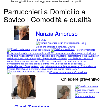
Per maggiori informazioni, leggi le recensioni e visualizza i profili.
Parrucchieri a Domicilio a
Sovico | Comodità e qualità
Nunzia Amoruso
9,9 (16)
|
Brugherio (Monza e Brianza) 20861
Email confermata
Telefono verificato
Ho iniziato il mio lavoro a domicilio nel 2011, rispondendo alle esigenze di alcune
clienti che necessitavano di un servizio personalizzato. Nel frattempo, ho lavorato in
collaborazione con un negozio di parrucchieri. Tuttavia, dal 2024 ho deciso di
concentrarmi esclusivamente sul lavoro a domicilio, per potermi dedicare
completamente alle mie clienti e offrire loro un'esperienza di bellezza...
Carlo afferma:
"Tutto perfetto, dal primo contatto all'appuntamento Puntualissima
Precisa Corretta La perfezione non esiste ma siamo molto vicini."
43 volte contrattato in Cronoshare
Chiedere preventivo
Email confermata
1/3
Telefono verificato
Clod Zandona