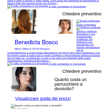
prima e dopo il servizio è stata ottima. Sono certa che diventerà la parrucchiera di
fiducia della mia mamma anche per il futuro."
8 volte contrattato in Cronoshare
Chiedere preventivo
Email confermata
1/2
Telefono verificato
Benedicta è una
professionista
Benedicta Bosco
qualificata che
metterà la sua
esperienza e la
grande preparazione
Milano (Milano) 20158 Dergano
che la
contraddistingue a vostra totale disposizione nel giorno del vostro matrimonio. Con
lei potrete curare il vostro look in modo completo e personalizzato dall'acconciatura
fino al make up, coordinando in tutto e per tutto ogni dettaglio della vostra
preparazione. Esperienza Benedicta...
6 volte contrattato in Cronoshare
Chiedere preventivo
Quanto costa un
parrucchiere a
domicilio?
1/17
Visualizzare guida dei prezzi