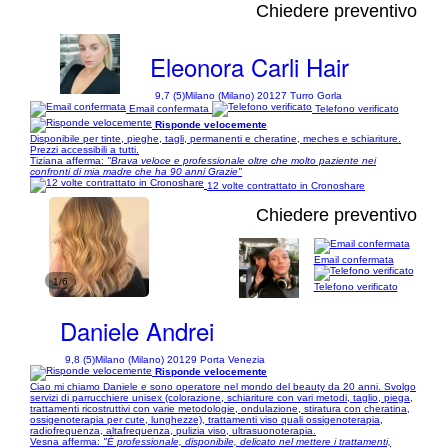
Chiedere preventivo
Eleonora Carli Hair
9,7 (5)
Milano (Milano) 20127 Turro Gorla
Email confermata
Telefono verificato
Risponde velocemente
Disponibile per tinte, pieghe, tagli, permanenti e cheratine, meches e schiariture.
Prezzi accessibili a tutti.
Tiziana afferma:
"Brava veloce e professionale oltre che molto paziente nei
confronti di mia madre che ha 90 anni Grazie"
12 volte contrattato in Cronoshare
Chiedere preventivo
Email confermata
1/6
Telefono verificato
Daniele Andrei
9,8 (5)
Milano (Milano) 20129 Porta Venezia
Risponde velocemente
Ciao mi chiamo Daniele e sono operatore nel mondo del beauty da 20 anni. Svolgo
servizi di parrucchiere unisex (colorazione, schiariture con vari metodi, taglio, piega,
trattamenti ricostruttivi con varie metodologie, ondulazione, stiratura con cheratina,
ossigenoterapia per cute, lunghezze), trattamenti viso quali ossigenoterapia,
radiofrequenza, altafrequenza, pulizia viso, ultrasuonoterapia.
Vesna afferma:
"È professionale, disponibile, delicato nel mettere i trattamenti,