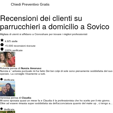
Chiedi Preventivo Gratis
Recensioni dei clienti su
parrucchieri a domicilio a Sovico
Migliaia di utenti si affidano a Cronoshare per trovare i migliori professionisti
4.8/5 stelle
+5.000 recensioni ricevute
100% verificate
Roberta pensa di
Nunzia Amoruso
:
Nunzia e ' arrivata puntuale mi ha fatto Dei bei colpi di sole sono pienamente soddisfatta del suo
operato. La consiglio Vivamente a tutti.
Verificata
Vanessa pensa di
Claudia
:
Mi sono sposata quasi un mese fa e Claudia é la professionista che ho scelto per il mio giorno.
Oltre ad essere rimasta super soddisfatta sia dell'acconciatura quanto del make up , ci tengo a...
Verificata