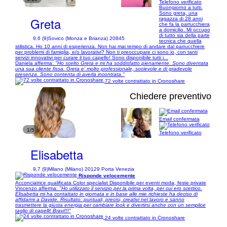
Telefono verificato
Buongiorno a tutti.
Sono greta, una
Greta
ragazza di 28 anni
che fa la parrucchiera
a domicilio. Mi occupo
di tutto sia della parte
9,6 (9)
Sovico (Monza e Brianza) 20845
tecnica che quella
stilistica. Ho 10 anni di esperienza. Non hai mai tempo di andare dal parrucchiere
per problemi di famiglia, e/o lavorativi? Non ti preoccupare ci sono io, con tanti
servizi innovativi per curare il tuo capello! Sono disponibile tutti i...
Daniela afferma:
"Ho scelto Greta e mi ha soddisfatto pienamente. Sono diventata
una sua cliente fissa. Greta e' molto professionale, socievole e di gradevole
presenza. Sono contenta di averla incontrata."
72 volte contrattato in Cronoshare
Chiedere preventivo
Email confermata
1/5
Telefono verificato
Elisabetta
9,7 (9)
Milano (Milano) 20129 Porta Venezia
Risponde velocemente
Acconciatrice qualificata Color specialist Disponibile per eventi moda, feste private
Vincenzo afferma:
"Ho utilizzato il servizio per la prima volta, per cui ero scettico.
Elisabetta mi ha contattato in giornata e in base alle mie richieste ha deciso di
affidarmi a Davide. Risultato: puntuali, precisi, creativi nel lavoro e sanno
trasmettere la giusta energia per cambiare look e divertirsi anche con un semplice
taglio di capelli! Bravi!!!"
24 volte contrattato in Cronoshare