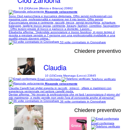
9,6 (24)
Arcore (Monza e Brianza) 20862
Risponde velocemente
Sono Clod parrucchiera e truccatrice diplomata. Offro servizi professionali con
massima cura, professionalità e passione per il mio lavoro. Offro servizi
d'acconciatura sposa e cerimonie, raccolti, trecce, servizi tecnici(tinta, schiariture,
balayage, taglio)e trucco sposa, cerimonie, beauty, fashion, correttivo, facepainting
. Offro lezioni private di trucco e parrucco a domicilio. Lavoro...
Elisabetta afferma:
"Splendide acconciature e trucco favoloso, in poco tempo è
riuscita a prestare servizio a 7 persone con una professionalità invidiabile e una
qualità prezzo davvero ottima."
53 volte contrattato in Cronoshare
Chiedere preventivo
Claudia
10 (10)
Costa Masnaga (Lecco) 23845
Email confermata
Telefono verificato
Risponde velocemente
Claudia Capelli hair stylist esperta in raccolti , intrecci , sfilate e matrimoni con
esperienza ventennale nel settore capelli/ moda.
Denise afferma:
"Ho trovato la professionista che mi farà l acconciatura il giorno del
mio matrimonio, e molto gentile non vedo l'ora di conoscerla anche di persona!"
36 volte contrattato in Cronoshare
Chiedere preventivo
Email confermata
1/15