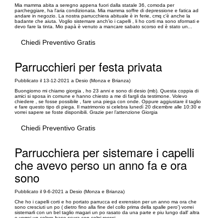
Mia mamma abita a seregno appena fuori dalla statale 36, comoda per
parcheggiare, ha l'aria condizionata. Mia mamma soffre di depressione e fatica ad
andare in negozio. La nostra parrucchiera abituale è in ferie, cmq c'è anche la
badante che aiuta. Voglio sistemare anch'io i capelli , li ho corti ma sono sformati e
devo fare la tinta. Mio papà è venuto a mancare sabato scorso ed è stato un...
Chiedi Preventivo Gratis
Parrucchieri per festa privata
Pubblicato il 13-12-2021 a Desio (Monza e Brianza)
Buongiorno mi chiamo giorgia , ho 23 anni e sono di desio (mb). Questa coppia di
amici si sposa in comune e hanno chiesto a me di fargli da testimone. Volevo
chiedere , se fosse possibile , fare una piega con onde. Oppure aggiustare il taglio
e fare questo tipo di piega. Il matrimonio si celebra lunedì 20 dicembre alle 10:30 e
vorrei sapere se foste disponibili. Grazie per l’attenzione Giorgia
Chiedi Preventivo Gratis
Parrucchiera per sistemare i capelli
che avevo perso un anno fa e ora
sono
Pubblicato il 9-6-2021 a Desio (Monza e Brianza)
Che ho i capelli corti e ho portato parrucca ed exrension per un anno ma ora che
sono cresciuti un po ( dietro fino alla fine del collo prima della spalle pero') vorrei
sistemarli con un bel taglio magari un po rasato da una parte e piu lungo dall' altra
e vorrei un colore base scura con colpi rosssi