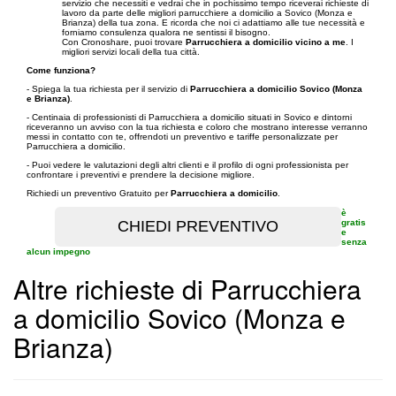
servizio che necessiti e vedrai che in pochissimo tempo riceverai richieste di
lavoro da parte delle migliori parrucchiere a domicilio a Sovico (Monza e
Brianza) della tua zona. E ricorda che noi ci adattiamo alle tue necessità e
forniamo consulenza qualora ne sentissi il bisogno.
Con Cronoshare, puoi trovare
Parrucchiera a domicilio vicino a me
. I
migliori servizi locali della tua città.
Come funziona?
- Spiega la tua richiesta per il servizio di
Parrucchiera a domicilio Sovico (Monza
e Brianza)
.
- Centinaia di professionisti di Parrucchiera a domicilio situati in Sovico e dintorni
riceveranno un avviso con la tua richiesta e coloro che mostrano interesse verranno
messi in contatto con te, offrendoti un preventivo e tariffe personalizzate per
Parrucchiera a domicilio.
- Puoi vedere le valutazioni degli altri clienti e il profilo di ogni professionista per
confrontare i preventivi e prendere la decisione migliore.
Richiedi un preventivo Gratuito per
Parrucchiera a domicilio
.
è
gratis
e
senza
alcun impegno
Altre richieste di Parrucchiera
a domicilio Sovico (Monza e
Brianza)