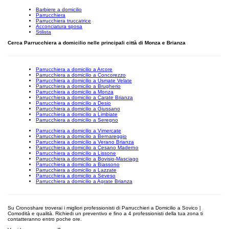
Barbiere a domicilio
Parrucchiera
Parrucchiera truccatrice
Acconciatura sposa
Stilista
Cerca Parrucchiera a domicilio nelle principali città di Monza e Brianza
Parrucchiera a domicilio a Arcore
Parrucchiera a domicilio a Concorezzo
Parrucchiera a domicilio a Usmate Velate
Parrucchiera a domicilio a Brugherio
Parrucchiera a domicilio a Monza
Parrucchiera a domicilio a Carate Brianza
Parrucchiera a domicilio a Desio
Parrucchiera a domicilio a Giussano
Parrucchiera a domicilio a Limbiate
Parrucchiera a domicilio a Seregno
Parrucchiera a domicilio a Vimercate
Parrucchiera a domicilio a Bernareggio
Parrucchiera a domicilio a Verano Brianza
Parrucchiera a domicilio a Cesano Maderno
Parrucchiera a domicilio a Lissone
Parrucchiera a domicilio a Bovisio-Masciago
Parrucchiera a domicilio a Biassono
Parrucchiera a domicilio a Lazzate
Parrucchiera a domicilio a Seveso
Parrucchiera a domicilio a Agrate Brianza
Su Cronoshare troverai i migliori professionisti di Parrucchieri a Domicilio a Sovico |
Comodità e qualità. Richiedi un preventivo e fino a 4 professionisti della tua zona ti
contatteranno entro poche ore.