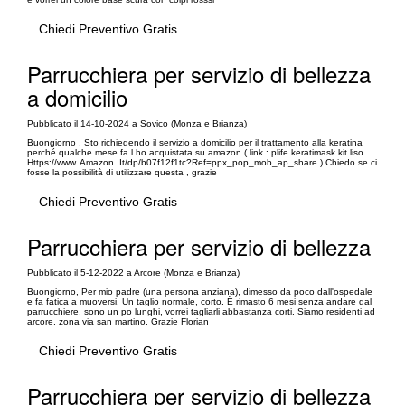
Chiedi Preventivo Gratis
Parrucchiera per servizio di bellezza
a domicilio
Pubblicato il 14-10-2024 a Sovico (Monza e Brianza)
Buongiorno , Sto richiedendo il servizio a domicilio per il trattamento alla keratina
perché qualche mese fa l ho acquistata su amazon ( link : plife keratimask kit liso...
Https://www. Amazon. It/dp/b07f12f1tc?Ref=ppx_pop_mob_ap_share ) Chiedo se ci
fosse la possibilità di utilizzare questa , grazie
Chiedi Preventivo Gratis
Parrucchiera per servizio di bellezza
Pubblicato il 5-12-2022 a Arcore (Monza e Brianza)
Buongiorno, Per mio padre (una persona anziana), dimesso da poco dall'ospedale
e fa fatica a muoversi. Un taglio normale, corto. È rimasto 6 mesi senza andare dal
parrucchiere, sono un po lunghi, vorrei tagliarli abbastanza corti. Siamo residenti ad
arcore, zona via san martino. Grazie Florian
Chiedi Preventivo Gratis
Parrucchiera per servizio di bellezza