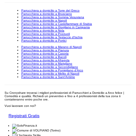
Parrucchiera a domicilio a Torre del Greco
Parrucchiera a domicilio a Brusciano
Parrucchiera a domicilio a Somma Vesuviana
Parrucchiera a domicilio a Napoli
Parrucchiera a domicilio a Castellammare di Stabia
Parrucchiera a domicilio a Giugliano in Campania
Parrucchiera a domicilio a Nola
Parrucchiera a domicilio a Pozzuoli
Parrucchiera a domicilio a Testaccio d'Ischia
Parrucchiera a domicilio a Portici
Parrucchiera a domicilio a Marano di Napoli
Parrucchiera a domicilio a Pianura
Parrucchiera a domicilio a Casoria
Parrucchiera a domicilio a Bacoli
Parrucchiera a domicilio a Afragola
Parrucchiera a domicilio a Marigliano
Parrucchiera a domicilio a Secondigliano
Parrucchiera a domicilio a Pomigliano d'Arco
Parrucchiera a domicilio a Melito di Napoli
Parrucchiera a domicilio a Sant'Antimo
Su Cronoshare troverai i migliori professionisti di Parrucchieri a Domicilio a Arco felice |
Comodità e qualità. Richiedi un preventivo e fino a 4 professionisti della tua zona ti
contatteranno entro poche ore.
Vuoi lavorare con noi?
Registrati Gratis