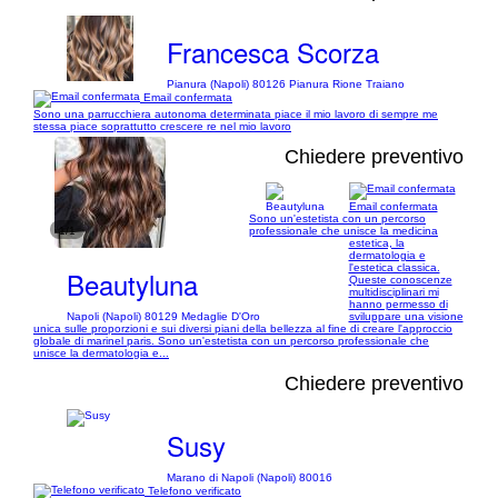
Francesca Scorza
Pianura (Napoli) 80126 Pianura Rione Traiano
Email confermata
Sono una parrucchiera autonoma determinata piace il mio lavoro di sempre me
stessa piace soprattutto crescere re nel mio lavoro
Chiedere preventivo
Email confermata
Sono un'estetista con un percorso
1/1
professionale che unisce la medicina
estetica, la
dermatologia e
l'estetica classica.
Beautyluna
Queste conoscenze
multidisciplinari mi
hanno permesso di
Napoli (Napoli) 80129 Medaglie D'Oro
sviluppare una visione
unica sulle proporzioni e sui diversi piani della bellezza al fine di creare l'approccio
globale di marinel paris. Sono un'estetista con un percorso professionale che
unisce la dermatologia e...
Chiedere preventivo
Susy
Marano di Napoli (Napoli) 80016
Telefono verificato