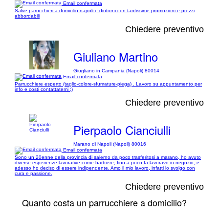
Email confermata
Salve parucchieri a domicilio napoli e dintorni con tantissime promozioni e prezzi
abbordabili
Chiedere preventivo
Giuliano Martino
Giugliano in Campania (Napoli) 80014
Email confermata
Parrucchiere esperto (taglio-colore-sfumature-piega) . Lavoro su appuntamento per
info e costi contattatemi ;)
Chiedere preventivo
Pierpaolo Cianciulli
Marano di Napoli (Napoli) 80016
Email confermata
Sono un 20enne della provincia di salerno da poco trasferitosi a marano, ho avuto
diverse esperienze lavorative come barbiere; fino a poco fa lavoravo in negozio, e
adesso ho deciso di essere indipendente. Amo il mio lavoro, infatti lo svolgo con
cura e passione.
Chiedere preventivo
Quanto costa un parrucchiere a domicilio?