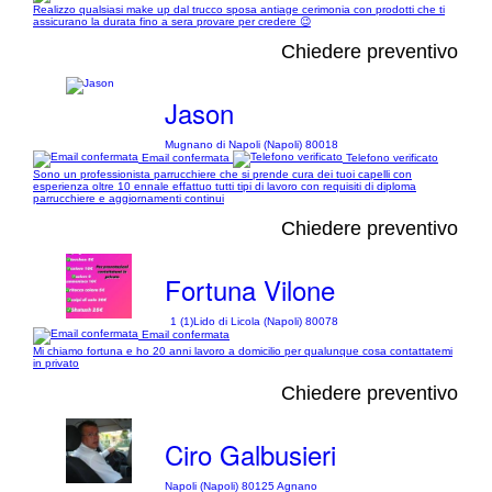
Realizzo qualsiasi make up dal trucco sposa antiage cerimonia con prodotti che ti
assicurano la durata fino a sera provare per credere 😉
Chiedere preventivo
Jason
Mugnano di Napoli (Napoli) 80018
Email confermata
Telefono verificato
Sono un professionista parrucchiere che si prende cura dei tuoi capelli con
esperienza oltre 10 ennale effattuo tutti tipi di lavoro con requisiti di diploma
parrucchiere e aggiornamenti continui
Chiedere preventivo
Fortuna Vilone
1 (1)
Lido di Licola (Napoli) 80078
Email confermata
Mi chiamo fortuna e ho 20 anni lavoro a domicilio per qualunque cosa contattatemi
in privato
Chiedere preventivo
Ciro Galbusieri
Napoli (Napoli) 80125 Agnano