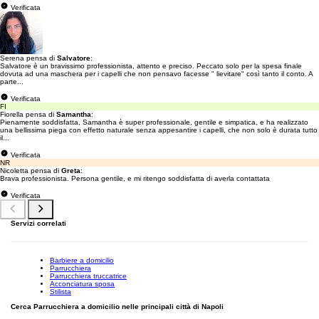
Verificata
Serena pensa di
Salvatore
:
Salvatore è un bravissimo professionista, attento e preciso. Peccato solo per la spesa finale
dovuta ad una maschera per i capelli che non pensavo facesse " lievitare" così tanto il conto. A
parte...
Verificata
FI
Fiorella pensa di
Samantha
:
Pienamente soddisfatta, Samantha è super professionale, gentile e simpatica, e ha realizzato
una bellissima piega con effetto naturale senza appesantire i capelli, che non solo è durata tutto
il...
Verificata
NR
Nicoletta pensa di
Greta
:
Brava professionista. Persona gentile, e mi ritengo soddisfatta di averla contattata
Verificata
Servizi correlati
Barbiere a domicilio
Parrucchiera
Parrucchiera truccatrice
Acconciatura sposa
Stilista
Cerca Parrucchiera a domicilio nelle principali città di Napoli