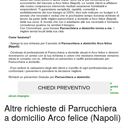
economiche del mercato a Arco felice (Napoli). Le nostre clienti si affidano
alla nostra competenza ottenendo risultati veramente formidabili e
sorprendenti. Ti garantiamo semplicità, rapidità, comodità e
soddisfacimento dei tuoi bisogni al 100%: devi solo indicare un budget e il
servizio che necessiti e vedrai che in pochissimo tempo riceverai richieste di
lavoro da parte delle migliori parrucchiere a domicilio a Arco felice (Napoli)
della tua zona. E ricorda che noi ci adattiamo alle tue necessità e forniamo
consulenza qualora ne sentissi il bisogno.
Con Cronoshare, puoi trovare
Parrucchiera a domicilio vicino a me
. I
migliori servizi locali della tua città.
Come funziona?
- Spiega la tua richiesta per il servizio di
Parrucchiera a domicilio Arco felice
(Napoli)
.
- Centinaia di professionisti di Parrucchiera a domicilio situati in Arco felice e dintorni
riceveranno un avviso con la tua richiesta e coloro che mostrano interesse verranno
messi in contatto con te, offrendoti un preventivo e tariffe personalizzate per
Parrucchiera a domicilio.
- Puoi vedere le valutazioni degli altri clienti e il profilo di ogni professionista per
confrontare i preventivi e prendere la decisione migliore.
Richiedi un preventivo Gratuito per
Parrucchiera a domicilio
.
è
gratis
e
senza
alcun impegno
Altre richieste di Parrucchiera
a domicilio Arco felice (Napoli)