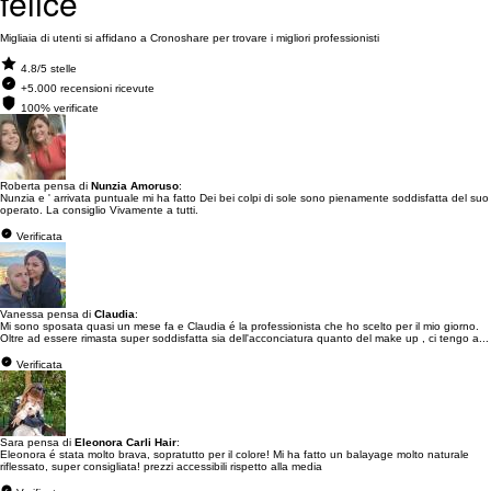
felice
Migliaia di utenti si affidano a Cronoshare per trovare i migliori professionisti
4.8/5 stelle
+5.000 recensioni ricevute
100% verificate
Roberta pensa di
Nunzia Amoruso
:
Nunzia e ' arrivata puntuale mi ha fatto Dei bei colpi di sole sono pienamente soddisfatta del suo
operato. La consiglio Vivamente a tutti.
Verificata
Vanessa pensa di
Claudia
:
Mi sono sposata quasi un mese fa e Claudia é la professionista che ho scelto per il mio giorno.
Oltre ad essere rimasta super soddisfatta sia dell'acconciatura quanto del make up , ci tengo a...
Verificata
Sara pensa di
Eleonora Carli Hair
:
Eleonora é stata molto brava, sopratutto per il colore! Mi ha fatto un balayage molto naturale
riflessato, super consigliata! prezzi accessibili rispetto alla media