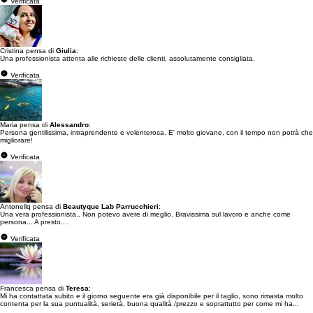
Verificata
Cristina pensa di
Giulia
:
Una professionista attenta alle richieste delle clienti, assolutamente consigliata.
Verificata
Maria pensa di
Alessandro
:
Persona gentilissima, intraprendente e volenterosa. E' molto giovane, con il tempo non potrà che
migliorare!
Verificata
Antonellq pensa di
Beautyque Lab Parrucchieri
:
Una vera professionista.. Non potevo avere di meglio. Bravissima sul lavoro e anche come
persona... A presto....
Verificata
Francesca pensa di
Teresa
:
Mi ha contattata subito e il giorno seguente era già disponibile per il taglio, sono rimasta molto
contenta per la sua puntualità, serietà, buona qualità /prezzo e soprattutto per come mi ha...