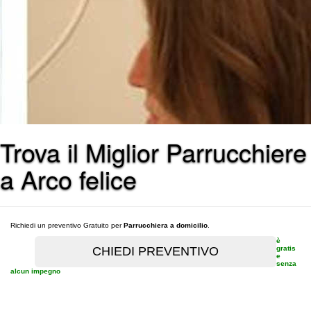
Trova il Miglior Parrucchiere
a Arco felice
Richiedi un preventivo Gratuito per
Parrucchiera a domicilio
.
è
gratis
e
senza
alcun impegno