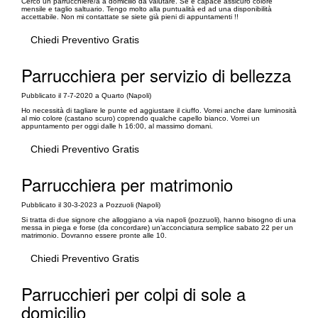
Cerco un parrucchiere/a a domicilio da valutare. Se è capace assicuro colore
mensile e taglio saltuario. Tengo molto alla puntualità ed ad una disponibilità
accettabile. Non mi contattate se siete già pieni di appuntamenti !!
Chiedi Preventivo Gratis
Parrucchiera per servizio di bellezza
Pubblicato il 7-7-2020 a Quarto (Napoli)
Ho necessità di tagliare le punte ed aggiustare il ciuffo. Vorrei anche dare luminosità
al mio colore (castano scuro) coprendo qualche capello bianco. Vorrei un
appuntamento per oggi dalle h 16:00, al massimo domani.
Chiedi Preventivo Gratis
Parrucchiera per matrimonio
Pubblicato il 30-3-2023 a Pozzuoli (Napoli)
Si tratta di due signore che alloggiano a via napoli (pozzuoli), hanno bisogno di una
messa in piega e forse (da concordare) un’acconciatura semplice sabato 22 per un
matrimonio. Dovranno essere pronte alle 10.
Chiedi Preventivo Gratis
Parrucchieri per colpi di sole a
domicilio