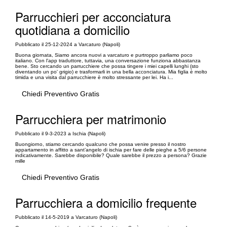
Parrucchieri per acconciatura
quotidiana a domicilio
Pubblicato il 25-12-2024 a Varcaturo (Napoli)
Buona giornata, Siamo ancora nuovi a varcaturo e purtroppo parliamo poco
italiano. Con l'app traduttore, tuttavia, una conversazione funziona abbastanza
bene. Sto cercando un parrucchiere che possa tingere i miei capelli lunghi (sto
diventando un po' grigio) e trasformarli in una bella acconciatura. Mia figlia è molto
timida e una visita dal parrucchiere è molto stressante per lei. Ha i...
Chiedi Preventivo Gratis
Parrucchiera per matrimonio
Pubblicato il 9-3-2023 a Ischia (Napoli)
Buongiorno, stiamo cercando qualcuno che possa venire presso il nostro
appartamento in affitto a sant’angelo di ischia per fare delle pieghe a 5/6 persone
indicativamente. Sarebbe disponibile? Quale sarebbe il prezzo a persona? Grazie
mille
Chiedi Preventivo Gratis
Parrucchiera a domicilio frequente
Pubblicato il 14-5-2019 a Varcaturo (Napoli)