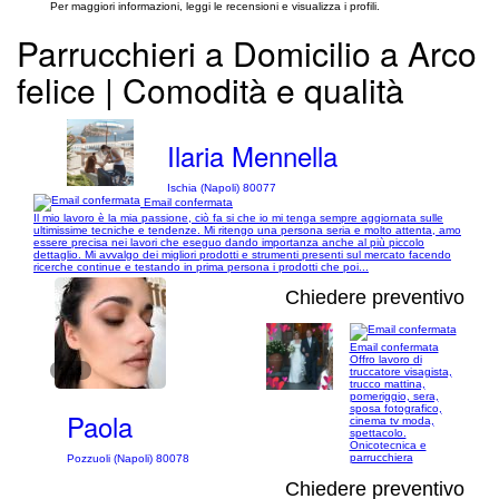
Per maggiori informazioni, leggi le recensioni e visualizza i profili.
Parrucchieri a Domicilio a Arco
felice | Comodità e qualità
Ilaria Mennella
Ischia (Napoli) 80077
Email confermata
Il mio lavoro è la mia passione, ciò fa si che io mi tenga sempre aggiornata sulle
ultimissime tecniche e tendenze. Mi ritengo una persona seria e molto attenta, amo
essere precisa nei lavori che eseguo dando importanza anche al più piccolo
dettaglio. Mi avvalgo dei migliori prodotti e strumenti presenti sul mercato facendo
ricerche continue e testando in prima persona i prodotti che poi...
Chiedere preventivo
Email confermata
Offro lavoro di
1/13
truccatore visagista,
trucco mattina,
pomeriggio, sera,
sposa fotografico,
Paola
cinema tv moda,
spettacolo.
Onicotecnica e
parrucchiera
Pozzuoli (Napoli) 80078
Chiedere preventivo