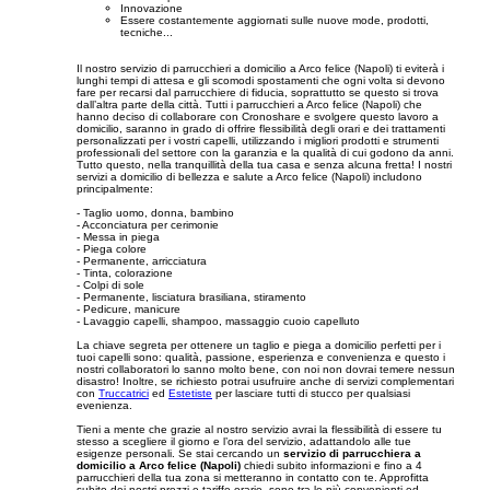
Innovazione
Essere costantemente aggiornati sulle nuove mode, prodotti,
tecniche...
Il nostro servizio di parrucchieri a domicilio a Arco felice (Napoli) ti eviterà i
lunghi tempi di attesa e gli scomodi spostamenti che ogni volta si devono
fare per recarsi dal parrucchiere di fiducia, soprattutto se questo si trova
dall’altra parte della città. Tutti i parrucchieri a Arco felice (Napoli) che
hanno deciso di collaborare con Cronoshare e svolgere questo lavoro a
domicilio, saranno in grado di offrire flessibilità degli orari e dei trattamenti
personalizzati per i vostri capelli, utilizzando i migliori prodotti e strumenti
professionali del settore con la garanzia e la qualità di cui godono da anni.
Tutto questo, nella tranquillità della tua casa e senza alcuna fretta! I nostri
servizi a domicilio di bellezza e salute a Arco felice (Napoli) includono
principalmente:
- Taglio uomo, donna, bambino
- Acconciatura per cerimonie
- Messa in piega
- Piega colore
- Permanente, arricciatura
- Tinta, colorazione
- Colpi di sole
- Permanente, lisciatura brasiliana, stiramento
- Pedicure, manicure
- Lavaggio capelli, shampoo, massaggio cuoio capelluto
La chiave segreta per ottenere un taglio e piega a domicilio perfetti per i
tuoi capelli sono: qualità, passione, esperienza e convenienza e questo i
nostri collaboratori lo sanno molto bene, con noi non dovrai temere nessun
disastro! Inoltre, se richiesto potrai usufruire anche di servizi complementari
con
Truccatrici
ed
Estetiste
per lasciare tutti di stucco per qualsiasi
evenienza.
Tieni a mente che grazie al nostro servizio avrai la flessibilità di essere tu
stesso a scegliere il giorno e l’ora del servizio, adattandolo alle tue
esigenze personali. Se stai cercando un
servizio di parrucchiera a
domicilio a Arco felice (Napoli)
chiedi subito informazioni e fino a 4
parrucchieri della tua zona si metteranno in contatto con te. Approfitta
subito dei nostri prezzi e tariffe orarie, sono tra le più convenienti ed