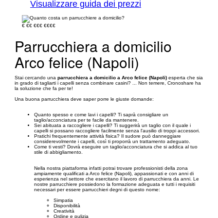
Visualizzare guida dei prezzi
€
€€
€€€
€€€€
Parrucchiera a domicilio
Arco felice (Napoli)
Stai cercando una
parrucchiera a domicilio a Arco felice (Napoli)
esperta che sia
in grado di tagliarti i capelli senza combinare casini? ... Non temere, Cronoshare ha
la soluzione che fa per te!
Una buona parrucchiera deve saper porre le giuste domande:
Quanto spesso e come lavi i capelli? Ti saprà consigliare un
taglio/acconciatura per te facile da mantenere.
Sei abituata a raccogliere i capelli? Ti suggerirà un taglio con il quale i
capelli si possano raccogliere facilmente senza l'ausilio di troppi accessori.
Pratichi frequentemente attività fisica? Il sudore può danneggiare
considerevolmente i capelli, così ti proporrà un trattamento adeguato.
Come ti vesti? Dovrà eseguire un taglio/acconciatura che si addica al tuo
stile di abbigliamento.
Nella nostra piattaforma infatti potrai trovare professionisti della zona
ampiamente qualificati a Arco felice (Napoli), appassionati e con anni di
esperienza nel settore che esercitano il lavoro di parrucchiera da anni. Le
nostre parrucchiere possiedono la formazione adeguata e tutti i requisiti
necessari per essere parrucchieri degni di questo nome:
Simpatia
Disponibilità
Creatività
Ordine e pulizia