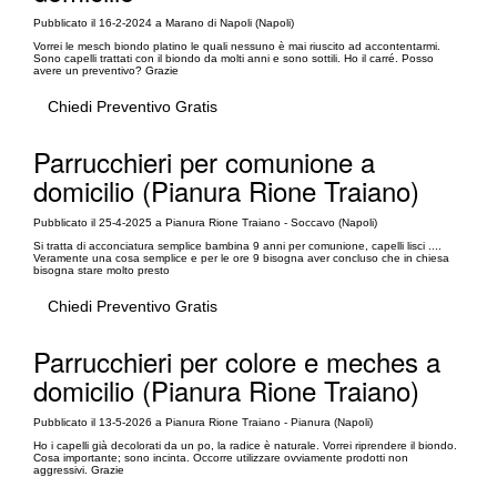
Pubblicato il 16-2-2024 a Marano di Napoli (Napoli)
Vorrei le mesch biondo platino le quali nessuno è mai riuscito ad accontentarmi.
Sono capelli trattati con il biondo da molti anni e sono sottili. Ho il carré. Posso
avere un preventivo? Grazie
Chiedi Preventivo Gratis
Parrucchieri per comunione a
domicilio (Pianura Rione Traiano)
Pubblicato il 25-4-2025 a Pianura Rione Traiano - Soccavo (Napoli)
Si tratta di acconciatura semplice bambina 9 anni per comunione, capelli lisci ....
Veramente una cosa semplice e per le ore 9 bisogna aver concluso che in chiesa
bisogna stare molto presto
Chiedi Preventivo Gratis
Parrucchieri per colore e meches a
domicilio (Pianura Rione Traiano)
Pubblicato il 13-5-2026 a Pianura Rione Traiano - Pianura (Napoli)
Ho i capelli già decolorati da un po, la radice è naturale. Vorrei riprendere il biondo.
Cosa importante; sono incinta. Occorre utilizzare ovviamente prodotti non
aggressivi. Grazie