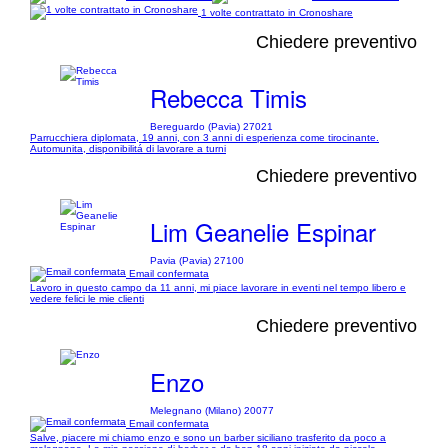
1 volte contrattato in Cronoshare
Chiedere preventivo
Rebecca Timis
Bereguardo (Pavia) 27021
Parrucchiera diplomata, 19 anni, con 3 anni di esperienza come tirocinante.
Automunita, disponibilitá di lavorare a turni
Chiedere preventivo
Lim Geanelie Espinar
Pavia (Pavia) 27100
Email confermata
Lavoro in questo campo da 11 anni, mi piace lavorare in eventi nel tempo libero e
vedere felici le mie clienti
Chiedere preventivo
Enzo
Melegnano (Milano) 20077
Email confermata
Salve, piacere mi chiamo enzo e sono un barber siciliano trasferito da poco a