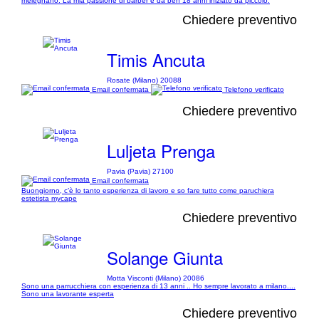
melegnano. La mia passione di barber e da ben 18 anni iniziato da piccolo.
Chiedere preventivo
Timis Ancuta
Rosate (Milano) 20088
Email confermata
Telefono verificato
Chiedere preventivo
Luljeta Prenga
Pavia (Pavia) 27100
Email confermata
Buongiorno, c’è lo tanto esperienza di lavoro e so fare tutto come paruchiera
estetista mycape
Chiedere preventivo
Solange Giunta
Motta Visconti (Milano) 20086
Sono una parrucchiera con esperienza di 13 anni .. Ho sempre lavorato a milano....
Sono una lavorante esperta
Chiedere preventivo