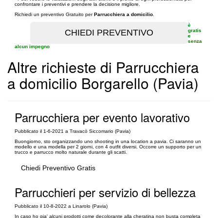
confrontare i preventivi e prendere la decisione migliore.
Richiedi un preventivo Gratuito per
Parrucchiera a domicilio
.
è
gratis
e
senza
alcun impegno
Altre richieste di Parrucchiera
a domicilio Borgarello (Pavia)
Parrucchiera per evento lavorativo
Pubblicato il 1-6-2021 a Travacò Siccomario (Pavia)
Buongiorno, sto organizzando uno shooting in una location a pavia. Ci saranno un
modello e una modella per 2 giorni, con 4 outfit diversi. Occorre un supporto per un
trucco e parrucco molto naturale durante gli scatti.
Chiedi Preventivo Gratis
Parrucchieri per servizio di bellezza
Pubblicato il 10-8-2022 a Linarolo (Pavia)
In caso ho gia' alcuni prodotti come decolorante alla cheratina non busta completa