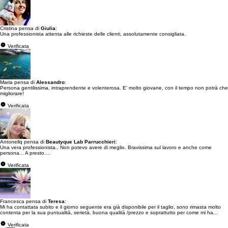
Cristina pensa di
Giulia
:
Una professionista attenta alle richieste delle clienti, assolutamente consigliata.
Verificata
Maria pensa di
Alessandro
:
Persona gentilissima, intraprendente e volenterosa. E' molto giovane, con il tempo non potrà che
migliorare!
Verificata
Antonellq pensa di
Beautyque Lab Parrucchieri
:
Una vera professionista.. Non potevo avere di meglio. Bravissima sul lavoro e anche come
persona... A presto....
Verificata
Francesca pensa di
Teresa
:
Mi ha contattata subito e il giorno seguente era già disponibile per il taglio, sono rimasta molto
contenta per la sua puntualità, serietà, buona qualità /prezzo e soprattutto per come mi ha...
Verificata