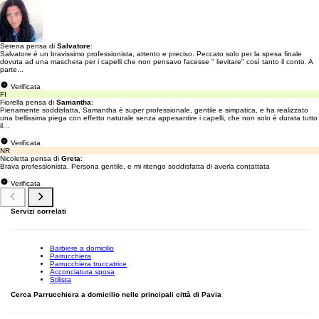
Serena pensa di
Salvatore
:
Salvatore è un bravissimo professionista, attento e preciso. Peccato solo per la spesa finale
dovuta ad una maschera per i capelli che non pensavo facesse " lievitare" così tanto il conto. A
parte...
Verificata
FI
Fiorella pensa di
Samantha
:
Pienamente soddisfatta, Samantha è super professionale, gentile e simpatica, e ha realizzato
una bellissima piega con effetto naturale senza appesantire i capelli, che non solo è durata tutto
il...
Verificata
NR
Nicoletta pensa di
Greta
:
Brava professionista. Persona gentile, e mi ritengo soddisfatta di averla contattata
Verificata
Servizi correlati
Barbiere a domicilio
Parrucchiera
Parrucchiera truccatrice
Acconciatura sposa
Stilista
Cerca Parrucchiera a domicilio nelle principali città di Pavia