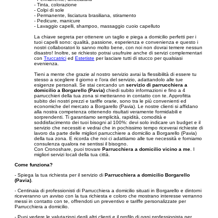
- Tinta, colorazione
- Colpi di sole
- Permanente, lisciatura brasiliana, stiramento
- Pedicure, manicure
- Lavaggio capelli, shampoo, massaggio cuoio capelluto
La chiave segreta per ottenere un taglio e piega a domicilio perfetti per i
tuoi capelli sono: qualità, passione, esperienza e convenienza e questo i
nostri collaboratori lo sanno molto bene, con noi non dovrai temere nessun
disastro! Inoltre, se richiesto potrai usufruire anche di servizi complementari
con
Truccatrici
ed
Estetiste
per lasciare tutti di stucco per qualsiasi
evenienza.
Tieni a mente che grazie al nostro servizio avrai la flessibilità di essere tu
stesso a scegliere il giorno e l’ora del servizio, adattandolo alle tue
esigenze personali. Se stai cercando un
servizio di parrucchiera a
domicilio a Borgarello (Pavia)
chiedi subito informazioni e fino a 4
parrucchieri della tua zona si metteranno in contatto con te. Approfitta
subito dei nostri prezzi e tariffe orarie, sono tra le più convenienti ed
economiche del mercato a Borgarello (Pavia). Le nostre clienti si affidano
alla nostra competenza ottenendo risultati veramente formidabili e
sorprendenti. Ti garantiamo semplicità, rapidità, comodità e
soddisfacimento dei tuoi bisogni al 100%: devi solo indicare un budget e il
servizio che necessiti e vedrai che in pochissimo tempo riceverai richieste di
lavoro da parte delle migliori parrucchiere a domicilio a Borgarello (Pavia)
della tua zona. E ricorda che noi ci adattiamo alle tue necessità e forniamo
consulenza qualora ne sentissi il bisogno.
Con Cronoshare, puoi trovare
Parrucchiera a domicilio vicino a me
. I
migliori servizi locali della tua città.
Come funziona?
- Spiega la tua richiesta per il servizio di
Parrucchiera a domicilio Borgarello
(Pavia)
.
- Centinaia di professionisti di Parrucchiera a domicilio situati in Borgarello e dintorni
riceveranno un avviso con la tua richiesta e coloro che mostrano interesse verranno
messi in contatto con te, offrendoti un preventivo e tariffe personalizzate per
Parrucchiera a domicilio.
- Puoi vedere le valutazioni degli altri clienti e il profilo di ogni professionista per