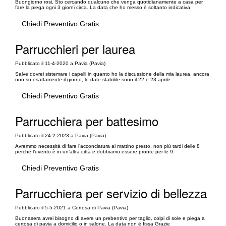
Buongiorno rosi, Sto cercando qualcuno che venga quotidianamente a casa per
fare la piega ogni 3 giorni circa. La data che ho messo è soltanto indicativa.
Chiedi Preventivo Gratis
Parrucchieri per laurea
Pubblicato il 11-4-2020 a Pavia (Pavia)
Salve dovrei sistemare i capelli in quanto ho la discussione della mia laurea, ancora
non so esattamente il giorno, le date stabilite sono il 22 e 23 aprile.
Chiedi Preventivo Gratis
Parrucchiera per battesimo
Pubblicato il 24-2-2023 a Pavia (Pavia)
Avremmo necessità di fare l’acconciatura al mattino presto, non più tardi delle 8
perché l’evento è in un’altra città e dobbiamo essere pronte per le 9.
Chiedi Preventivo Gratis
Parrucchiera per servizio di bellezza
Pubblicato il 5-5-2021 a Certosa di Pavia (Pavia)
Buonasera avrei bisogno di avere un prebentivo per taglio, colpi di sole e piega a
certosa di pavia a domicilio o in salone. La data non é fissa Grazie