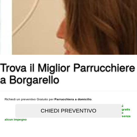
Trova il Miglior Parrucchiere
a Borgarello
Richiedi un preventivo Gratuito per
Parrucchiera a domicilio
.
è
gratis
e
senza
alcun impegno