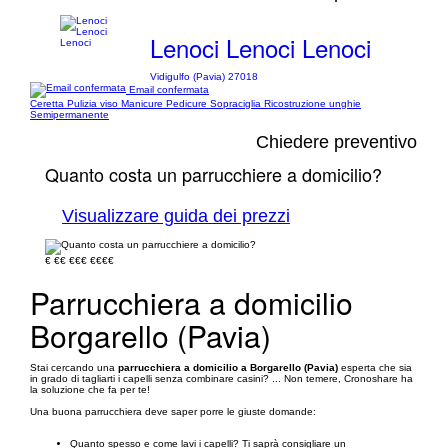
Lenoci Lenoci Lenoci
Vidigulfo (Pavia) 27018
Email confermata
Ceretta Pulizia viso Manicure Pedicure Sopraciglia Ricostruzione unghie
Semipermanente
Chiedere preventivo
Quanto costa un parrucchiere a domicilio?
Visualizzare guida dei prezzi
€
€€
€€€
€€€€
Parrucchiera a domicilio
Borgarello (Pavia)
Stai cercando una
parrucchiera a domicilio a Borgarello (Pavia)
esperta che sia
in grado di tagliarti i capelli senza combinare casini? ... Non temere, Cronoshare ha
la soluzione che fa per te!
Una buona parrucchiera deve saper porre le giuste domande:
Quanto spesso e come lavi i capelli? Ti saprà consigliare un