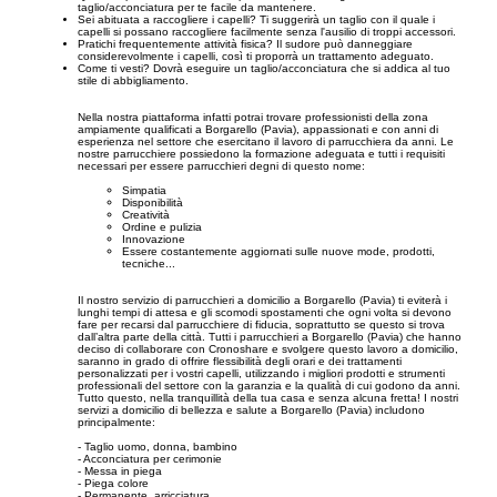
taglio/acconciatura per te facile da mantenere.
Sei abituata a raccogliere i capelli? Ti suggerirà un taglio con il quale i
capelli si possano raccogliere facilmente senza l'ausilio di troppi accessori.
Pratichi frequentemente attività fisica? Il sudore può danneggiare
considerevolmente i capelli, così ti proporrà un trattamento adeguato.
Come ti vesti? Dovrà eseguire un taglio/acconciatura che si addica al tuo
stile di abbigliamento.
Nella nostra piattaforma infatti potrai trovare professionisti della zona
ampiamente qualificati a Borgarello (Pavia), appassionati e con anni di
esperienza nel settore che esercitano il lavoro di parrucchiera da anni. Le
nostre parrucchiere possiedono la formazione adeguata e tutti i requisiti
necessari per essere parrucchieri degni di questo nome:
Simpatia
Disponibilità
Creatività
Ordine e pulizia
Innovazione
Essere costantemente aggiornati sulle nuove mode, prodotti,
tecniche...
Il nostro servizio di parrucchieri a domicilio a Borgarello (Pavia) ti eviterà i
lunghi tempi di attesa e gli scomodi spostamenti che ogni volta si devono
fare per recarsi dal parrucchiere di fiducia, soprattutto se questo si trova
dall’altra parte della città. Tutti i parrucchieri a Borgarello (Pavia) che hanno
deciso di collaborare con Cronoshare e svolgere questo lavoro a domicilio,
saranno in grado di offrire flessibilità degli orari e dei trattamenti
personalizzati per i vostri capelli, utilizzando i migliori prodotti e strumenti
professionali del settore con la garanzia e la qualità di cui godono da anni.
Tutto questo, nella tranquillità della tua casa e senza alcuna fretta! I nostri
servizi a domicilio di bellezza e salute a Borgarello (Pavia) includono
principalmente:
- Taglio uomo, donna, bambino
- Acconciatura per cerimonie
- Messa in piega
- Piega colore
- Permanente, arricciatura