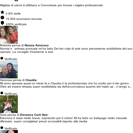
Migliaia di utenti si affidano a Cronoshare per trovare i migliori professionisti
4.8/5 stelle
+5.000 recensioni ricevute
100% verificate
Roberta pensa di
Nunzia Amoruso
:
Nunzia e ' arrivata puntuale mi ha fatto Dei bei colpi di sole sono pienamente soddisfatta del suo
operato. La consiglio Vivamente a tutti.
Verificata
Vanessa pensa di
Claudia
:
Mi sono sposata quasi un mese fa e Claudia é la professionista che ho scelto per il mio giorno.
Oltre ad essere rimasta super soddisfatta sia dell'acconciatura quanto del make up , ci tengo a...
Verificata
Sara pensa di
Eleonora Carli Hair
:
Eleonora é stata molto brava, sopratutto per il colore! Mi ha fatto un balayage molto naturale
riflessato, super consigliata! prezzi accessibili rispetto alla media
Verificata