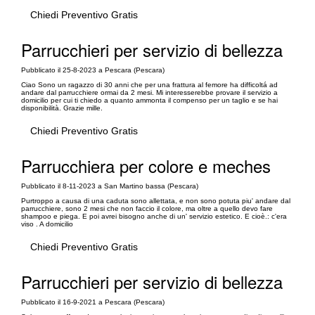
Chiedi Preventivo Gratis
Parrucchieri per servizio di bellezza
Pubblicato il 25-8-2023 a Pescara (Pescara)
Ciao Sono un ragazzo di 30 anni che per una frattura al femore ha difficoltá ad
andare dal parrucchiere ormai da 2 mesi. Mi interesserebbe provare il servizio a
domicilio per cui ti chiedo a quanto ammonta il compenso per un taglio e se hai
disponibilità. Grazie mille.
Chiedi Preventivo Gratis
Parrucchiera per colore e meches
Pubblicato il 8-11-2023 a San Martino bassa (Pescara)
Purtroppo a causa di una caduta sono allettata, e non sono potuta piu' andare dal
parrucchiere, sono 2 mesi che non faccio il colore, ma oltre a quello devo fare
shampoo e piega. E poi avrei bisogno anche di un' servizio estetico. E cioè.: c'era
viso . A domicilio
Chiedi Preventivo Gratis
Parrucchieri per servizio di bellezza
Pubblicato il 16-9-2021 a Pescara (Pescara)