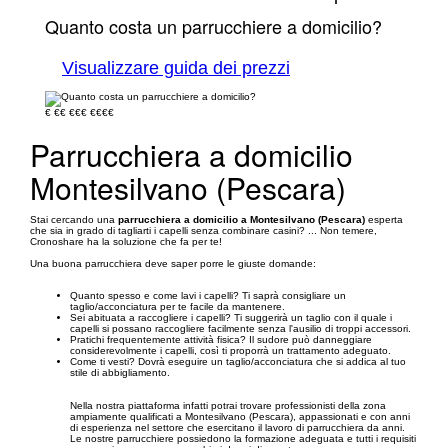
Quanto costa un parrucchiere a domicilio?
Visualizzare guida dei prezzi
€
€€
€€€
€€€€
Parrucchiera a domicilio
Montesilvano (Pescara)
Stai cercando una
parrucchiera a domicilio a Montesilvano (Pescara)
esperta
che sia in grado di tagliarti i capelli senza combinare casini? ... Non temere,
Cronoshare ha la soluzione che fa per te!
Una buona parrucchiera deve saper porre le giuste domande:
Quanto spesso e come lavi i capelli? Ti saprà consigliare un
taglio/acconciatura per te facile da mantenere.
Sei abituata a raccogliere i capelli? Ti suggerirà un taglio con il quale i
capelli si possano raccogliere facilmente senza l'ausilio di troppi accessori.
Pratichi frequentemente attività fisica? Il sudore può danneggiare
considerevolmente i capelli, così ti proporrà un trattamento adeguato.
Come ti vesti? Dovrà eseguire un taglio/acconciatura che si addica al tuo
stile di abbigliamento.
Nella nostra piattaforma infatti potrai trovare professionisti della zona
ampiamente qualificati a Montesilvano (Pescara), appassionati e con anni
di esperienza nel settore che esercitano il lavoro di parrucchiera da anni.
Le nostre parrucchiere possiedono la formazione adeguata e tutti i requisiti