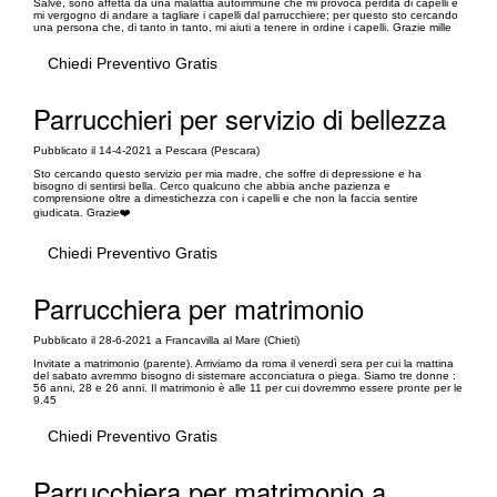
Salve, sono affetta da una malattia autoimmune che mi provoca perdita di capelli e
mi vergogno di andare a tagliare i capelli dal parrucchiere; per questo sto cercando
una persona che, di tanto in tanto, mi aiuti a tenere in ordine i capelli. Grazie mille
Chiedi Preventivo Gratis
Parrucchieri per servizio di bellezza
Pubblicato il 14-4-2021 a Pescara (Pescara)
Sto cercando questo servizio per mia madre, che soffre di depressione e ha
bisogno di sentirsi bella. Cerco qualcuno che abbia anche pazienza e
comprensione oltre a dimestichezza con i capelli e che non la faccia sentire
giudicata. Grazie❤️
Chiedi Preventivo Gratis
Parrucchiera per matrimonio
Pubblicato il 28-6-2021 a Francavilla al Mare (Chieti)
Invitate a matrimonio (parente). Arriviamo da roma il venerdì sera per cui la mattina
del sabato avremmo bisogno di sistemare acconciatura o piega. Siamo tre donne :
56 anni, 28 e 26 anni. Il matrimonio è alle 11 per cui dovremmo essere pronte per le
9.45
Chiedi Preventivo Gratis
Parrucchiera per matrimonio a