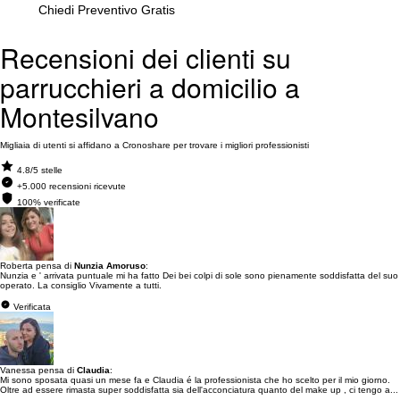
Chiedi Preventivo Gratis
Recensioni dei clienti su
parrucchieri a domicilio a
Montesilvano
Migliaia di utenti si affidano a Cronoshare per trovare i migliori professionisti
4.8/5 stelle
+5.000 recensioni ricevute
100% verificate
Roberta pensa di
Nunzia Amoruso
:
Nunzia e ' arrivata puntuale mi ha fatto Dei bei colpi di sole sono pienamente soddisfatta del suo
operato. La consiglio Vivamente a tutti.
Verificata
Vanessa pensa di
Claudia
:
Mi sono sposata quasi un mese fa e Claudia é la professionista che ho scelto per il mio giorno.
Oltre ad essere rimasta super soddisfatta sia dell'acconciatura quanto del make up , ci tengo a...