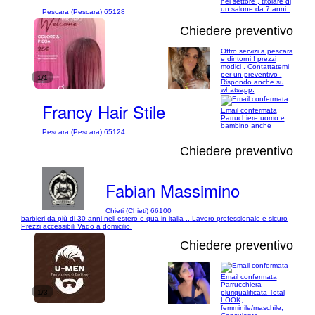
nel settore , titolare di
un salone da 7 anni .
Pescara (Pescara) 65128
Chiedere preventivo
Offro servizi a pescara
e dintorni ! prezzi
modici . Contattatemi
per un preventivo .
1/1
Rispondo anche su
whatsapp.
Francy Hair Stile
Email confermata
Parruchiere uomo e
bambino anche
Pescara (Pescara) 65124
Chiedere preventivo
Fabian Massimino
Chieti (Chieti) 66100
barbieri da più di 30 anni nell estero e qua in italia .. Lavoro professionale e sicuro
Prezzi accessibili Vado a domicilio.
Chiedere preventivo
Email confermata
Parrucchiera
1/3
pluriqualificata Total
LOOK,
femminile/maschile,