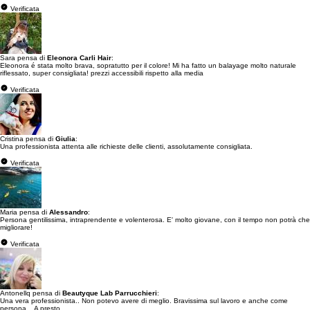
Verificata
Sara pensa di
Eleonora Carli Hair
:
Eleonora é stata molto brava, sopratutto per il colore! Mi ha fatto un balayage molto naturale
riflessato, super consigliata! prezzi accessibili rispetto alla media
Verificata
Cristina pensa di
Giulia
:
Una professionista attenta alle richieste delle clienti, assolutamente consigliata.
Verificata
Maria pensa di
Alessandro
:
Persona gentilissima, intraprendente e volenterosa. E' molto giovane, con il tempo non potrà che
migliorare!
Verificata
Antonellq pensa di
Beautyque Lab Parrucchieri
:
Una vera professionista.. Non potevo avere di meglio. Bravissima sul lavoro e anche come
persona... A presto....