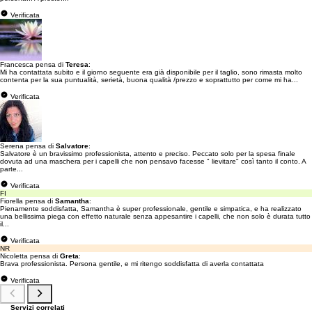
Verificata
Francesca pensa di
Teresa
:
Mi ha contattata subito e il giorno seguente era già disponibile per il taglio, sono rimasta molto
contenta per la sua puntualità, serietà, buona qualità /prezzo e soprattutto per come mi ha...
Verificata
Serena pensa di
Salvatore
:
Salvatore è un bravissimo professionista, attento e preciso. Peccato solo per la spesa finale
dovuta ad una maschera per i capelli che non pensavo facesse " lievitare" così tanto il conto. A
parte...
Verificata
FI
Fiorella pensa di
Samantha
:
Pienamente soddisfatta, Samantha è super professionale, gentile e simpatica, e ha realizzato
una bellissima piega con effetto naturale senza appesantire i capelli, che non solo è durata tutto
il...
Verificata
NR
Nicoletta pensa di
Greta
:
Brava professionista. Persona gentile, e mi ritengo soddisfatta di averla contattata
Verificata
Servizi correlati