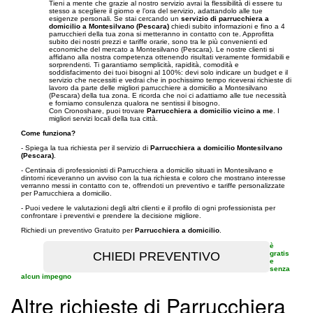
Tieni a mente che grazie al nostro servizio avrai la flessibilità di essere tu
stesso a scegliere il giorno e l’ora del servizio, adattandolo alle tue
esigenze personali. Se stai cercando un
servizio di parrucchiera a
domicilio a Montesilvano (Pescara)
chiedi subito informazioni e fino a 4
parrucchieri della tua zona si metteranno in contatto con te. Approfitta
subito dei nostri prezzi e tariffe orarie, sono tra le più convenienti ed
economiche del mercato a Montesilvano (Pescara). Le nostre clienti si
affidano alla nostra competenza ottenendo risultati veramente formidabili e
sorprendenti. Ti garantiamo semplicità, rapidità, comodità e
soddisfacimento dei tuoi bisogni al 100%: devi solo indicare un budget e il
servizio che necessiti e vedrai che in pochissimo tempo riceverai richieste di
lavoro da parte delle migliori parrucchiere a domicilio a Montesilvano
(Pescara) della tua zona. E ricorda che noi ci adattiamo alle tue necessità
e forniamo consulenza qualora ne sentissi il bisogno.
Con Cronoshare, puoi trovare
Parrucchiera a domicilio vicino a me
. I
migliori servizi locali della tua città.
Come funziona?
- Spiega la tua richiesta per il servizio di
Parrucchiera a domicilio Montesilvano
(Pescara)
.
- Centinaia di professionisti di Parrucchiera a domicilio situati in Montesilvano e
dintorni riceveranno un avviso con la tua richiesta e coloro che mostrano interesse
verranno messi in contatto con te, offrendoti un preventivo e tariffe personalizzate
per Parrucchiera a domicilio.
- Puoi vedere le valutazioni degli altri clienti e il profilo di ogni professionista per
confrontare i preventivi e prendere la decisione migliore.
Richiedi un preventivo Gratuito per
Parrucchiera a domicilio
.
è
gratis
e
senza
alcun impegno
Altre richieste di Parrucchiera