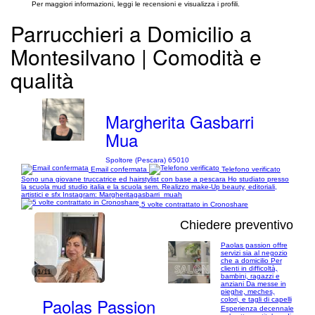
Per maggiori informazioni, leggi le recensioni e visualizza i profili.
Parrucchieri a Domicilio a
Montesilvano | Comodità e
qualità
Margherita Gasbarri
Mua
Spoltore (Pescara) 65010
Email confermata
Telefono verificato
Sono una giovane truccatrice ed hairstylist con base a pescara Ho studiato presso
la scuola mud studio italia e la scuola sem. Realizzo make-Up beauty, editoriali,
artistici e sfx Instagram: Margheritagasbarri_muah
5 volte contrattato in Cronoshare
Chiedere preventivo
Paolas passion offre
servizi sia al negozio
che a domicilio Per
clienti in difficoltà,
1/11
bambini, ragazzi e
anziani Da messe in
pieghe, meches,
Paolas Passion
colori, e tagli di capelli
Esperienza decennale