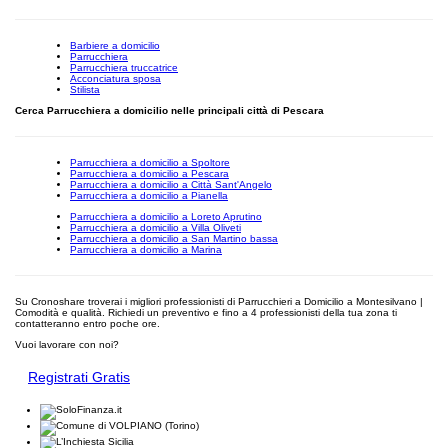
Barbiere a domicilio
Parrucchiera
Parrucchiera truccatrice
Acconciatura sposa
Stilista
Cerca Parrucchiera a domicilio nelle principali città di Pescara
Parrucchiera a domicilio a Spoltore
Parrucchiera a domicilio a Pescara
Parrucchiera a domicilio a Città Sant'Angelo
Parrucchiera a domicilio a Pianella
Parrucchiera a domicilio a Loreto Aprutino
Parrucchiera a domicilio a Villa Oliveti
Parrucchiera a domicilio a San Martino bassa
Parrucchiera a domicilio a Marina
Su Cronoshare troverai i migliori professionisti di Parrucchieri a Domicilio a Montesilvano |
Comodità e qualità. Richiedi un preventivo e fino a 4 professionisti della tua zona ti
contatteranno entro poche ore.
Vuoi lavorare con noi?
Registrati Gratis