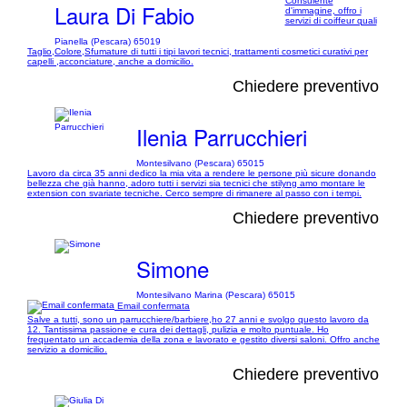
Consulente
Laura Di Fabio
d'immagine, offro i
servizi di coiffeur quali
Pianella (Pescara) 65019
Taglio,Colore,Sfumature di tutti i tipi lavori tecnici, trattamenti cosmetici curativi per
capelli ,acconciature, anche a domicilio.
Chiedere preventivo
Ilenia Parrucchieri
Montesilvano (Pescara) 65015
Lavoro da circa 35 anni dedico la mia vita a rendere le persone più sicure donando
bellezza che già hanno, adoro tutti i servizi sia tecnici che stilyng amo montare le
extension con svariate tecniche. Cerco sempre di rimanere al passo con i tempi.
Chiedere preventivo
Simone
Montesilvano Marina (Pescara) 65015
Email confermata
Salve a tutti, sono un parrucchiere/barbiere,ho 27 anni e svolgo questo lavoro da
12. Tantissima passione e cura dei dettagli, pulizia e molto puntuale. Ho
frequentato un accademia della zona e lavorato e gestito diversi saloni. Offro anche
servizio a domicilio.
Chiedere preventivo