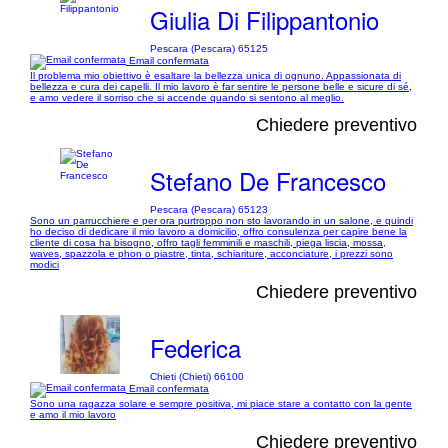
Giulia Di Filippantonio
Pescara (Pescara) 65125
Email confermata
Il problema mio obiettivo è esaltare la bellezza unica di ognuno. Appassionata di
bellezza e cura dei capelli. Il mio lavoro è far sentire le persone belle e sicure di sé,
e amo vedere il sorriso che si accende quando si sentono al meglio.
Chiedere preventivo
Stefano De Francesco
Pescara (Pescara) 65123
Sono un parrucchiere e per ora purtroppo non sto lavorando in un salone, e quindi
ho deciso di dedicare il mio lavoro a domicilio, offro consulenza per capire bene la
cliente di cosa ha bisogno, offro tagli femminili e maschili, piega liscia, mossa,
waves, spazzola e phon o piastre, tinta, schiariture, acconciature, i prezzi sono
modici
Chiedere preventivo
Federica
Chieti (Chieti) 66100
Email confermata
Sono una ragazza solare e sempre positiva, mi piace stare a contatto con la gente
e amo il mio lavoro
Chiedere preventivo