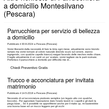
a domicilio Montesilvano
(Pescara)
Parrucchiera per servizio di bellezza
a domicilio
Pubblicato il 30-9-2024 a Pescara (Pescara)
Vorrei liberarmi dalla necessità di fare la tinta ogni mese, attualmente sono biondo
ramato ma vorrei tornare al colore naturale (biondo scuro sul cenere, stanno
ingrigendo, con qualche capello bianco) magari facendo delle meches molto chiare.
Il taglio attualmente è un carré un po' scalato, vorrei tagliare via le parti rovinate.
Preferisco il parrucchiere a domicilio per difficoltà mie di...
Chiedi Preventivo Gratis
Trucco e acconciatura per invitata
matrimonio
Pubblicato il 14-5-2018 a Pescara (Pescara)
Necessito di un'acconciatura piuttosto semplice (un legato alto con qualche
boccolo).. Per agevolare l'operazione dato l'orario laverò io i capelli e gli darò la
piega base... Se è possibile ne approfitterei anche per il make up, mi basterebbe
una buona base ed un trucco leggero per gli occhi