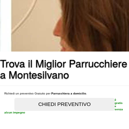
Trova il Miglior Parrucchiere
a Montesilvano
Richiedi un preventivo Gratuito per
Parrucchiera a domicilio
.
è
gratis
e
senza
alcun impegno