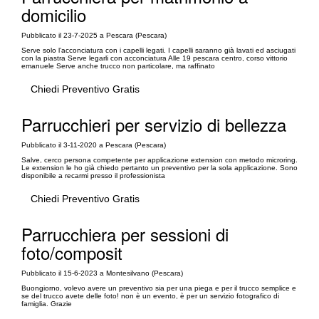
domicilio
Pubblicato il 23-7-2025 a Pescara (Pescara)
Serve solo l’acconciatura con i capelli legati. I capelli saranno già lavati ed asciugati
con la piastra Serve legarli con acconciatura Alle 19 pescara centro, corso vittorio
emanuele Serve anche trucco non particolare, ma raffinato
Chiedi Preventivo Gratis
Parrucchieri per servizio di bellezza
Pubblicato il 3-11-2020 a Pescara (Pescara)
Salve, cerco persona competente per applicazione extension con metodo microring.
Le extension le ho già chiedo pertanto un preventivo per la sola applicazione. Sono
disponibile a recarmi presso il professionista
Chiedi Preventivo Gratis
Parrucchiera per sessioni di
foto/composit
Pubblicato il 15-6-2023 a Montesilvano (Pescara)
Buongiorno, volevo avere un preventivo sia per una piega e per il trucco semplice e
se del trucco avete delle foto! non è un evento, è per un servizio fotografico di
famiglia. Grazie