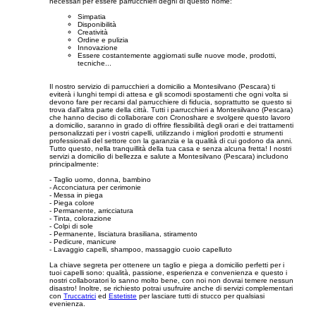
necessari per essere parrucchieri degni di questo nome:
Simpatia
Disponibilità
Creatività
Ordine e pulizia
Innovazione
Essere costantemente aggiornati sulle nuove mode, prodotti,
tecniche...
Il nostro servizio di parrucchieri a domicilio a Montesilvano (Pescara) ti
eviterà i lunghi tempi di attesa e gli scomodi spostamenti che ogni volta si
devono fare per recarsi dal parrucchiere di fiducia, soprattutto se questo si
trova dall’altra parte della città. Tutti i parrucchieri a Montesilvano (Pescara)
che hanno deciso di collaborare con Cronoshare e svolgere questo lavoro
a domicilio, saranno in grado di offrire flessibilità degli orari e dei trattamenti
personalizzati per i vostri capelli, utilizzando i migliori prodotti e strumenti
professionali del settore con la garanzia e la qualità di cui godono da anni.
Tutto questo, nella tranquillità della tua casa e senza alcuna fretta! I nostri
servizi a domicilio di bellezza e salute a Montesilvano (Pescara) includono
principalmente:
- Taglio uomo, donna, bambino
- Acconciatura per cerimonie
- Messa in piega
- Piega colore
- Permanente, arricciatura
- Tinta, colorazione
- Colpi di sole
- Permanente, lisciatura brasiliana, stiramento
- Pedicure, manicure
- Lavaggio capelli, shampoo, massaggio cuoio capelluto
La chiave segreta per ottenere un taglio e piega a domicilio perfetti per i
tuoi capelli sono: qualità, passione, esperienza e convenienza e questo i
nostri collaboratori lo sanno molto bene, con noi non dovrai temere nessun
disastro! Inoltre, se richiesto potrai usufruire anche di servizi complementari
con
Truccatrici
ed
Estetiste
per lasciare tutti di stucco per qualsiasi
evenienza.