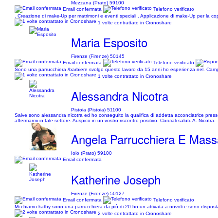
Mezzana (Prato) 59100
Email confermata
Telefono verificato
. Creazione di make-Up per matrimoni e eventi speciali . Applicazione di make-Up per la coper
1 volte contrattato in Cronoshare
Maria Esposito
Firenze (Firenze) 50145
Email confermata
Telefono verificato
Sono una parrucchiera /barbiere svolgo questo lavoro da 15 anni ho esperienza nel. Camp
1 volte contrattato in Cronoshare
Alessandra Nicotra
Pistoia (Pistoia) 51100
Salve sono alessandra nicotra ed ho conseguito la qualifica di addetta acconciatrice press
affermarmi in tale settore. Auspico in un vostro riscontro positivo. Cordiali saluti. A. Nicotra.
Angela Parrucchiera E Massa
Iolo (Prato) 59100
Email confermata
Katherine Joseph
Firenze (Firenze) 50127
Email confermata
Telefono verificato
Mi chiamo kathy sono una parrucchiera da più di 20 ho un attivata a novoli e sono dispos
2 volte contrattato in Cronoshare