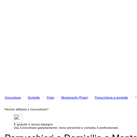
Cronoshare
Domicilio
Prato
Montemurlo (Prato)
Parrucchiera a domicilio
P
Perché affidarsi a Cronoshare?
E gratuito e senza impegno
Usa Cronoshare gratuitamente: ricevi preventivi e contatta 4 professionisti.