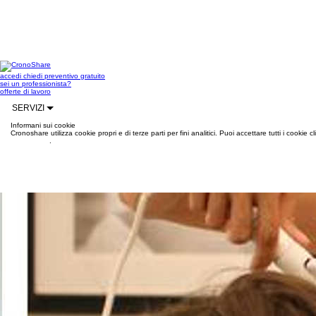
accedi
chiedi preventivo gratuito
sei un professionista?
offerte di lavoro
SERVIZI
Informani sui cookie
Cronoshare utilizza cookie propri e di terze parti per fini analitici. Puoi accettare tutti i cookie
informazioni
.