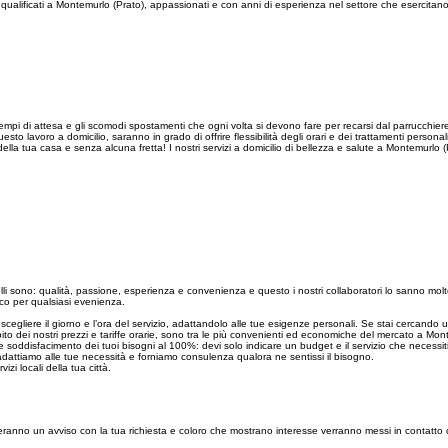
e qualificati a Montemurlo (Prato), appassionati e con anni di esperienza nel settore che esercitan
:
 tempi di attesa e gli scomodi spostamenti che ogni volta si devono fare per recarsi dal parrucchiere di
voro a domicilio, saranno in grado di offrire flessibilità degli orari e dei trattamenti personalizzat
della tua casa e senza alcuna fretta! I nostri servizi a domicilio di bellezza e salute a Montemurlo
elli sono: qualità, passione, esperienza e convenienza e questo i nostri collaboratori lo sanno mol
ucco per qualsiasi evenienza.
a scegliere il giorno e l’ora del servizio, adattandolo alle tue esigenze personali. Se stai cercando
bito dei nostri prezzi e tariffe orarie, sono tra le più convenienti ed economiche del mercato a Mon
 soddisfacimento dei tuoi bisogni al 100%: devi solo indicare un budget e il servizio che necessiti 
 adattiamo alle tue necessità e forniamo consulenza qualora ne sentissi il bisogno.
ervizi locali della tua città.
ceveranno un avviso con la tua richiesta e coloro che mostrano interesse verranno messi in contatto 