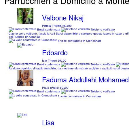
Parrucchieri a Domicilio a Mont
Valbone Nikaj
Pistoia (Pistoia) 51100
Email confermata
Telefono verificato
Ciao io sono valbone, faccio la colf Sarei disponibile a svolgere questo lavoro in case o u
dell' turismo (in Albania)
4 volte contrattato in Cronoshare
Edoardo
Iolo (Prato) 59100
Email confermata
Telefono verificato
Realizzo ogni tipo di taglio maschile, da moderne sfumature scolpite a tagli più sobri pettine
Faduma Abdullahi Mohamed 
Prato (Prato) 59100
Email confermata
Telefono verificato
1 volte contrattato in Cronoshare
Lisa