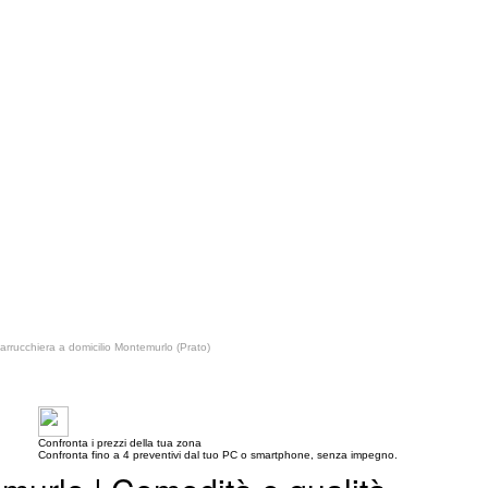
arrucchiera a domicilio Montemurlo (Prato)
Confronta i prezzi della tua zona
Confronta fino a 4 preventivi dal tuo PC o smartphone, senza impegno.