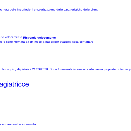
tura delle imperfezioni e valorizzazione delle caratteristiche delle clienti
Risponde velocemente
o e sono ritornata da un mese a napoli per qualsiasi cosa contattare
o la copping di pistoia il 21/09/2020. Sono fortemente interessata alla vostra proposta di lavoro
giatricce
ta andare anche a domicilio