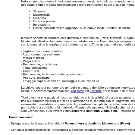
Nella nostra piattaforma infatti potrai trovare professionisti della zona ampiament
adeguata e tutti i requisiti necessari per essere parrucchieri degni di questo nome
Simpatia
Disponibilità
Creatività
Ordine e pulizia
Innovazione
Essere costantemente aggiornati sulle nuove mode, prodotti, tecniche...
Il nostro servizio di parrucchieri a domicilio a Montemurlo (Prato) ti eviterà i lunghi
Montemurlo (Prato) che hanno deciso di collaborare con Cronoshare e svolgere questo la
con la garanzia e la qualità di cui godono da anni. Tutto questo, nella tranquillità 
- Taglio uomo, donna, bambino
- Acconciatura per cerimonie
- Messa in piega
- Piega colore
- Permanente, arricciatura
- Tinta, colorazione
- Colpi di sole
- Permanente, lisciatura brasiliana, stiramento
- Pedicure, manicure
- Lavaggio capelli, shampoo, massaggio cuoio capelluto
La chiave segreta per ottenere un taglio e piega a domicilio perfetti per i tuoi cap
anche di servizi complementari con
Truccatrici
ed
Estetiste
per lasciare tutti di st
Tieni a mente che grazie al nostro servizio avrai la flessibilità di essere tu stesso 
fino a 4 parrucchieri della tua zona si metteranno in contatto con te. Approfitta su
veramente formidabili e sorprendenti. Ti garantiamo semplicità, rapidità, comodità e
parrucchiere a domicilio a Montemurlo (Prato) della tua zona. E ricorda che noi ci
Con Cronoshare, puoi trovare
Parrucchiera a domicilio vicino a me
. I migliori s
Come funziona?
- Spiega la tua richiesta per il servizio di
Parrucchiera a domicilio Montemurlo (Prato)
.
- Centinaia di professionisti di Parrucchiera a domicilio situati in Montemurlo e dintorni ri