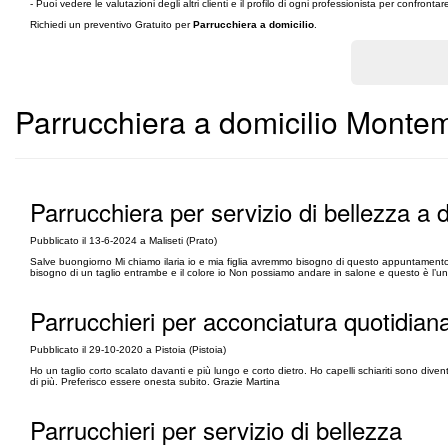
- Puoi vedere le valutazioni degli altri clienti e il profilo di ogni professionista per confronta
Richiedi un preventivo Gratuito per
Parrucchiera a domicilio
.
Parrucchiera a domicilio Montem
Parrucchiera per servizio di bellezza a d
Pubblicato il 13-6-2024 a Maliseti (Prato)
Salve buongiorno Mi chiamo ilaria io e mia figlia avremmo bisogno di questo appuntamento 
bisogno di un taglio entrambe e il colore io Non possiamo andare in salone e questo è l’uni
Parrucchieri per acconciatura quotidian
Pubblicato il 29-10-2020 a Pistoia (Pistoia)
Ho un taglio corto scalato davanti e più lungo e corto dietro. Ho capelli schiariti sono dive
di più. Preferisco essere onesta subito. Grazie Martina
Parrucchieri per servizio di bellezza