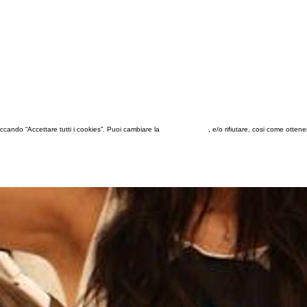
 cliccando “Accettare tutti i cookies”. Puoi cambiare la
configurazione
, e/o rifiutare, cosi come otten