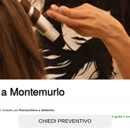
e a Montemurlo
vo Gratuito per
Parrucchiera a domicilio
.
è gratis e s