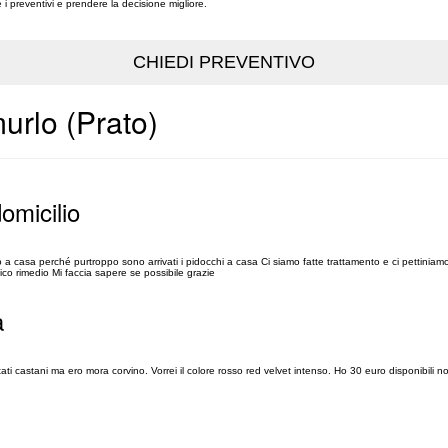
re i preventivi e prendere la decisione migliore.
urlo (Prato)
omicilio
a casa perché purtroppo sono arrivati i pidocchi a casa Ci siamo fatte trattamento e ci pettini
co rimedio Mi faccia sapere se possibile grazie
a
ntati castani ma ero mora corvino. Vorrei il colore rosso red velvet intenso. Ho 30 euro disponibili