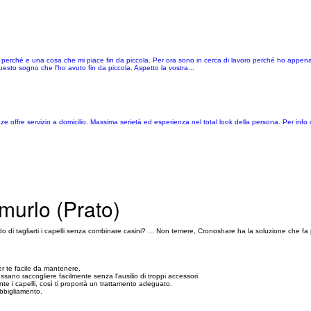
erché e una cosa che mi piace fin da piccola. Per ora sono in cerca di lavoro perché ho appena fi
uesto sogno che l'ho avuto fin da piccola. Aspetto la vostra...
e offre servizio a domicilio. Massima serietà ed esperienza nel total look della persona. Per info c
murlo (Prato)
o di tagliarti i capelli senza combinare casini? ... Non temere, Cronoshare ha la soluzione che fa 
er te facile da mantenere.
possano raccogliere facilmente senza l'ausilio di troppi accessori.
te i capelli, così ti proporrà un trattamento adeguato.
abbigliamento.