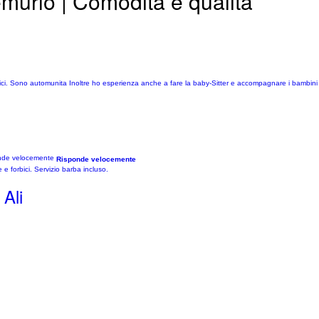
emurlo | Comodità e qualità
ffici. Sono automunita Inoltre ho esperienza anche a fare la baby-Sitter e accompagnare i bambini
Risponde velocemente
 e forbici. Servizio barba incluso.
Ali