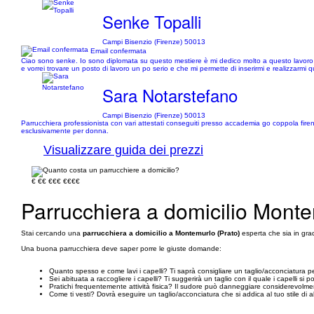
Senke Topalli
Campi Bisenzio (Firenze) 50013
Email confermata
Ciao sono senke. Io sono diplomata su questo mestiere è mi dedico molto a questo lavoro p
e vorrei trovare un posto di lavoro un po serio e che mi permette di inserirmi e realizzarmi q
Sara Notarstefano
Campi Bisenzio (Firenze) 50013
Parrucchiera professionista con vari attestati conseguiti presso accademia go coppola firenz
esclusivamente per donna.
Visualizzare guida dei prezzi
€
€€
€€€
€€€€
Parrucchiera a domicilio Monte
Stai cercando una
parrucchiera a domicilio a Montemurlo (Prato)
esperta che sia in grad
Una buona parrucchiera deve saper porre le giuste domande:
Quanto spesso e come lavi i capelli? Ti saprà consigliare un taglio/acconciatura p
Sei abituata a raccogliere i capelli? Ti suggerirà un taglio con il quale i capelli si 
Pratichi frequentemente attività fisica? Il sudore può danneggiare considerevolmen
Come ti vesti? Dovrà eseguire un taglio/acconciatura che si addica al tuo stile di 