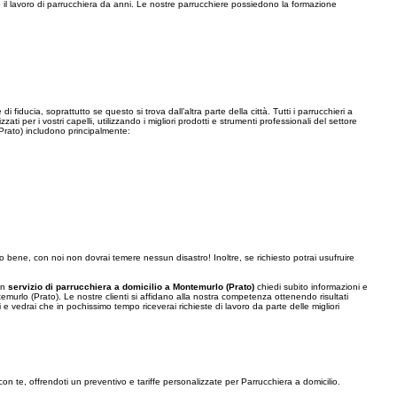
o il lavoro di parrucchiera da anni. Le nostre parrucchiere possiedono la formazione
 fiducia, soprattutto se questo si trova dall’altra parte della città. Tutti i parrucchieri a
i per i vostri capelli, utilizzando i migliori prodotti e strumenti professionali del settore
 (Prato) includono principalmente:
to bene, con noi non dovrai temere nessun disastro! Inoltre, se richiesto potrai usufruire
 un
servizio di parrucchiera a domicilio a Montemurlo (Prato)
chiedi subito informazioni e
temurlo (Prato). Le nostre clienti si affidano alla nostra competenza ottenendo risultati
e vedrai che in pochissimo tempo riceverai richieste di lavoro da parte delle migliori
con te, offrendoti un preventivo e tariffe personalizzate per Parrucchiera a domicilio.