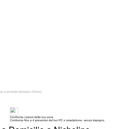
re a domicilio Nichelino (Torino)
Confronta i prezzi della tua zona
Confronta fino a 4 preventivi dal tuo PC o smartphone, senza impegno.