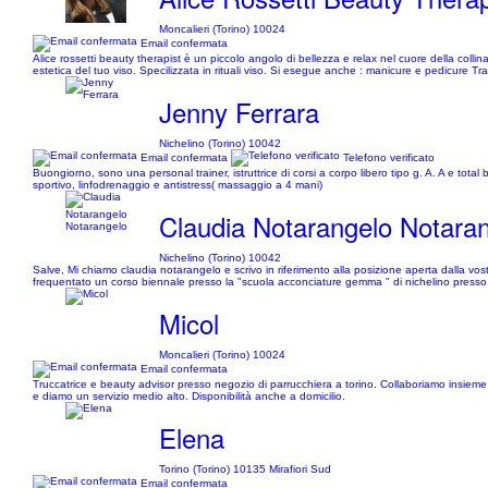
Moncalieri (Torino) 10024
Email confermata
Alice rossetti beauty therapist è un piccolo angolo di bellezza e relax nel cuore della collin
estetica del tuo viso. Specilizzata in rituali viso. Si esegue anche : manicure e pedicure
Jenny Ferrara
Nichelino (Torino) 10042
Email confermata
Telefono verificato
Buongiorno, sono una personal trainer, istruttrice di corsi a corpo libero tipo g. A. A e tot
sportivo, linfodrenaggio e antistress( massaggio a 4 mani)
Claudia Notarangelo Notara
Nichelino (Torino) 10042
Salve, Mi chiamo claudia notarangelo e scrivo in riferimento alla posizione aperta dalla vo
frequentato un corso biennale presso la "scuola acconciature gemma " di nichelino presso
Micol
Moncalieri (Torino) 10024
Email confermata
Truccatrice e beauty advisor presso negozio di parrucchiera a torino. Collaboriamo insieme 
e diamo un servizio medio alto. Disponibilità anche a domicilio.
Elena
Torino (Torino) 10135 Mirafiori Sud
Email confermata