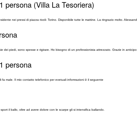
1 persona (Villa La Tesoriera)
ente nei pressi di piazza rivoli- Torino. Disponibile tutte le mattine. La ringrazio molto. Alessan
ersona
e dei piedi, sono spesse e rigirare. Ho bisogno di un professionista attrezzato. Grazie in anticipo
 1 persona
i fa male. Il mio contatto telefonico per evetuali infomrazioni è il seguente
sport il ballo, oltre ad avere dolore con le scarpe gli si intensifica ballando.