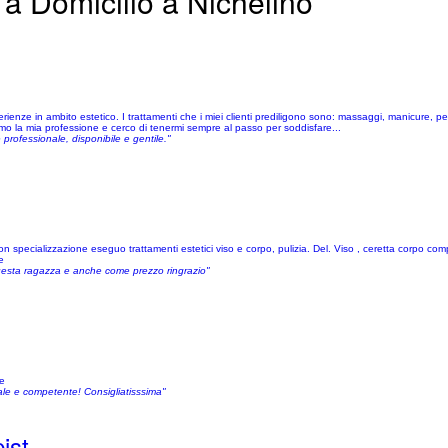
 a Domicilio a Nichelino
nze in ambito estetico. I trattamenti che i miei clienti prediligono sono: massaggi, manicure, ped
 Amo la mia professione e cerco di tenermi sempre al passo per soddisfare...
rofessionale, disponibile e gentile."
 specializzazione eseguo trattamenti estetici viso e corpo, pulizia. Del. Viso , ceretta corpo comp
e
questa ragazza e anche come prezzo ringrazio"
ie
ale e competente! Consigliatisssima"
ist