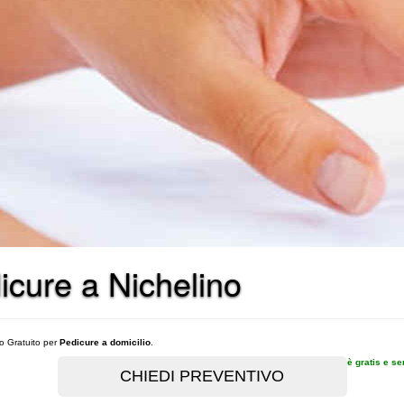
dicure a Nichelino
vo Gratuito per
Pedicure a domicilio
.
è gratis e s