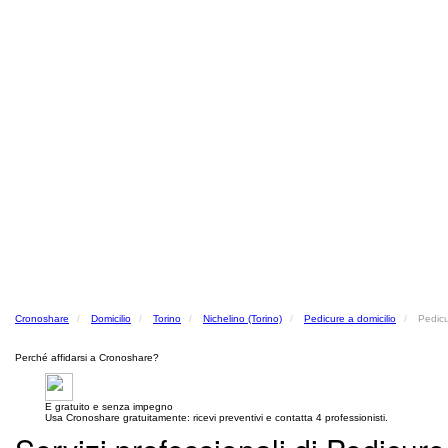
Cronoshare
Domicilio
Torino
Nichelino (Torino)
Pedicure a domicilio
Pedicu
Perché affidarsi a Cronoshare?
E gratuito e senza impegno
Usa Cronoshare gratuitamente: ricevi preventivi e contatta 4 professionisti.