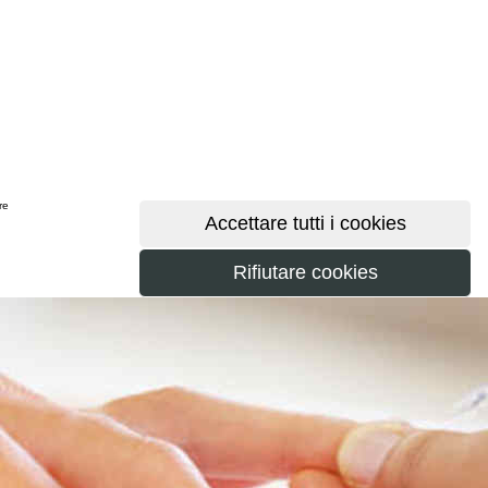
ere
maggiori