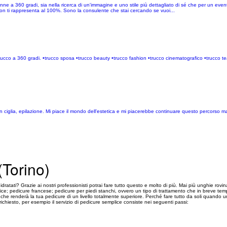
ne a 360 gradi, sia nella ricerca di un'immagine e uno stile più dettagliato di sé che per un event
non ti rappresenta al 100%. Sono la consulente che stai cercando se vuoi...
ucco a 360 gradi. •trucco sposa •trucco beauty •trucco fashion •trucco cinematografico •trucco teatral
ion ciglia, epilazione. Mi piace il mondo dell'estetica e mi piacerebbe continuare questo percorso 
(Torino)
idratati? Grazie ai nostri professionisti potrai fare tutto questo e molto di più. Mai più unghie rovina
lice; pedicure francese; pedicure per piedi stanchi, ovvero un tipo di trattamento che in breve tempo
che renderà la tua pedicure di un livello totalmente superiore. Perché fare tutto da soli quando u
richiesto, per esempio il servizio di pedicure semplice consiste nei seguenti passi: