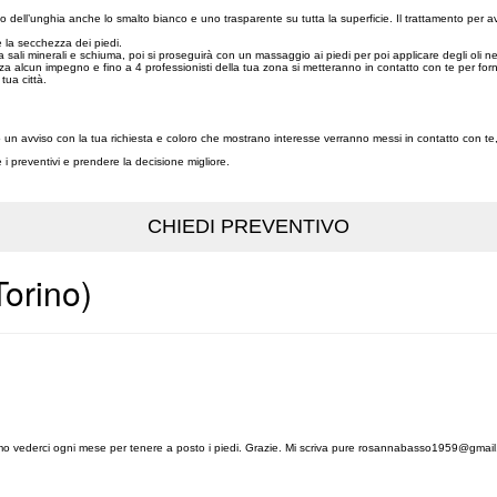
o dell’unghia anche lo smalto bianco e uno trasparente su tutta la superficie. Il trattamento per av
e la secchezza dei piedi.
a sali minerali e schiuma, poi si proseguirà con un massaggio ai piedi per poi applicare degli oli ne
nza alcun impegno e fino a 4 professionisti della tua zona si metteranno in contatto con te per forn
 tua città.
nno un avviso con la tua richiesta e coloro che mostrano interesse verranno messi in contatto con te
re i preventivi e prendere la decisione migliore.
Torino)
mo vederci ogni mese per tenere a posto i piedi. Grazie. Mi scriva pure rosannabasso1959@gmail