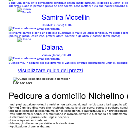
Sono una consulente d'immagine certificata italian image institute. Mi dedico a uomini e don
18esimo). Sono la persona giusta se non sai mai cosa metterti o ciò che hai nell'armadio 
Samira Mocellin
Candiolo (Torino) 10060
Email confermata
Mi chiamo samira e sono un’estetista qualificata e make-Up artist certificata. Mi occupo di tr
(protesi in piano, calco viso, protesi lattice, silicone e gelatina ) •posticci (baffi, barba)
Daiana
Vinovo (Torino) 10048
Email confermata
Buongiorno, In seguito allo svolgimento di vari corsi effettuo ricostruzione unghie, extens
Visualizzare guida dei prezzi
€
€€
€€€
€€€€
Pedicure a domicilio Nichelino 
I tuoi piedi appaiono rovinati e ruvidi e non sai come ridargli morbidezza e farli apparire più 
(Torino)
è un tipo di servizio che racchiude una serie di altri servizi come: la pedicure semp
farlo nella comodità di casa tua ma con la competenza e l'attrezzatura di un professionista 
I vari trattamenti di pedicure si strutturano in maniera differente a seconda del trattamento 
- Sistemazione e pulizia delle unghie dei piedi
- Limare ispessimenti cutanei
- Massaggio rilassante per riattivare la circolazione
- Applicazione di creme idratanti