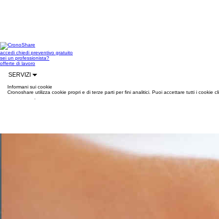
accedi
chiedi preventivo gratuito
sei un professionista?
offerte di lavoro
SERVIZI
Informani sui cookie
Cronoshare utilizza cookie propri e di terze parti per fini analitici. Puoi accettare tutti i cookie
informazioni
.