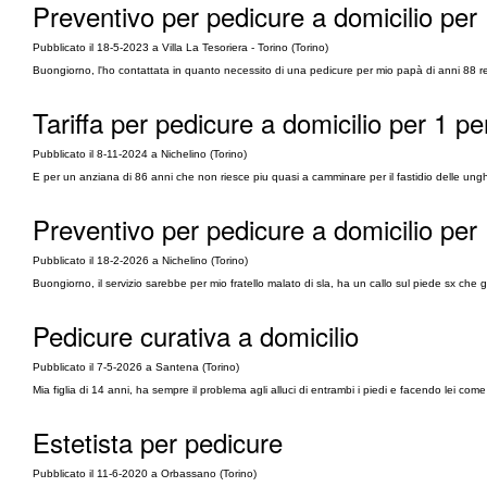
Preventivo per pedicure a domicilio per 
Pubblicato il 18-5-2023 a Villa La Tesoriera - Torino (Torino)
Buongiorno, l'ho contattata in quanto necessito di una pedicure per mio papà di anni 88 resid
Tariffa per pedicure a domicilio per 1 p
Pubblicato il 8-11-2024 a Nichelino (Torino)
E per un anziana di 86 anni che non riesce piu quasi a camminare per il fastidio delle unghi
Preventivo per pedicure a domicilio per
Pubblicato il 18-2-2026 a Nichelino (Torino)
Buongiorno, il servizio sarebbe per mio fratello malato di sla, ha un callo sul piede sx che gl
Pedicure curativa a domicilio
Pubblicato il 7-5-2026 a Santena (Torino)
Mia figlia di 14 anni, ha sempre il problema agli alluci di entrambi i piedi e facendo lei come 
Estetista per pedicure
Pubblicato il 11-6-2020 a Orbassano (Torino)