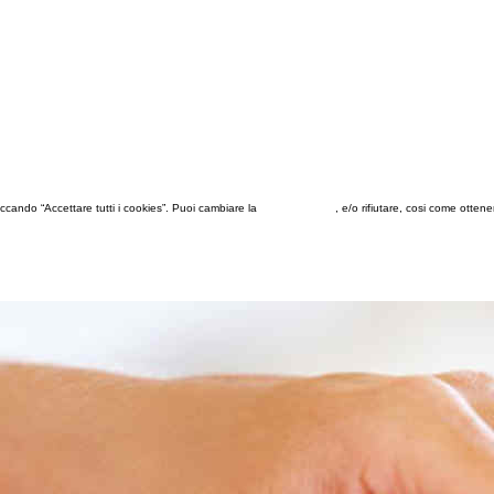
 cliccando “Accettare tutti i cookies”. Puoi cambiare la
configurazione
, e/o rifiutare, cosi come otten