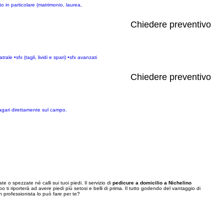
o in particolare (matrimonio, laurea,
Chiedere preventivo
e •sfx (tagli, lividi e spari) •sfx avanzati
Chiedere preventivo
magari direttamente sul campo.
te o spezzate né calli sui tuoi piedi. Il servizio di
pedicure a domicilio a Nichelino
 ti riporterà ad avere piedi più setosi e belli di prima. Il tutto godendo del vantaggio di
n professionista lo può fare per te?