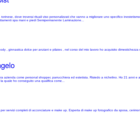
a torinese, dove troverai rituali viso personalizzati che vanno a migliorare uno specifico inestetism
 Trattamenti spa mani e piedi Semipermanente Laminazione...
al body , ginnastica dolce per anziani e pilates , nel corso del mio lavoro ho acquisito dimestichez
ngelo
stra azienda come personal shopper, parrucchiera ed estetista. Risiedo a nichelino. Ho 21 anni e 
 la quale ho conseguito una qualifica come...
per servizi completi di acconciature e make up. Esperta di make up fotografico da sposa, cerimonia