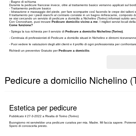
- Bagno di schiuma
Durante la pedicure francese invece, oltre al trattamento basico verranno applicati sul bord
- Trattamento pedicure basico
- Idratazione e massaggio del piede, per fare scomparire così facendo le crepe dei talloni 
Il trattamento per i piedi stanchi al contrario consiste in un bagno rinfrescante, composto d
se stai cercando un servizio di pedicure a domicilio a Nichelino (Torino) informati subito se
Con Cronoshare, puoi trovare
Pedicure domicilio vicino a me
. I migliori servizi locali della
Come funziona?
- Spiega la tua richiesta per il servizio di
Pedicure a domicilio Nichelino (Torino)
.
- Centinaia di professionisti di Pedicure a domicilio situati in Nichelino e dintorni ricevera
- Puoi vedere le valutazioni degli altri clienti e il profilo di ogni professionista per confronta
Richiedi un preventivo Gratuito per
Pedicure a domicilio
.
Pedicure a domicilio Nichelino (
Estetica per pedicure
Pubblicato il 27-3-2022 a Rivalta di Torino (Torino)
Buongiorno mi servirebbe una pedicure curativa per mia. Madre. Mi faccia sapere. Potrem
Spero di conoscerla presto.