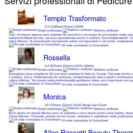
Servizi professionali di Pedicure
Tempio Trasformato
9,5 (10)
Rivoli (Torino) 10098
Email confermata
Telefono verificato
Ciao, mi chiamo arianna sono estetista da vent'anni e nel tempo ho accumulato molte esperie
trattamenti liftanti del viso, ma sono specializzata anche in estetica "face-bodyterapisth".
Clara afferma:
"la raccomando sicuramente veloce nel rispondere e nel venire, competente p
39 volte contrattato in Cronoshare
Rossella
8,5 (8)
Torino (Torino) 10151 Vallette
Email confermata
Telefono verificato
Buongiorno sono rossella ho 36 anni sono estetista ho fatto la. Scuola. Triennale anche con
e estetico, trucco. Professionale da cerimonia, semipermanente mani e piedi e ricostruzion
Liliana afferma:
"Ho trovato molta professionalità gentilezza solare sono stata bene con 
24 volte contrattato in Cronoshare
Monica
10 (7)
Torino (Torino) 10141 Borgo San Paolo
Email confermata
Telefono verificato
Buon giorno mi chiamo Monica sono un estetista e cerco lavoro anche come barista. Graz
Cinzia afferma:
"Puntuale, precisa nel suo lavoro, simpatica e soprattutto molto profession
19 volte contrattato in Cronoshare
Alice Rossetti Beauty Therap