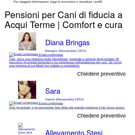
Per maggiori informazioni, leggi le recensioni e visualizza i profili.
Pensioni per Cani di fiducia a
Acqui Terme | Comfort e cura
Diana Bringas
Bistagno (Alessandria) 15012
Email confermata
Ciao, sono una persona molto disciplinata, puntuale e amante degli animali. Mi
piacciono gli animali domestici e ho esperienza nell'assistenza dei cani. Se cerchi
una persona di cui fidarti non esitare a contattarmi.
Chiedere preventivo
Sara
Visone (Alessandria) 15010
Email confermata
Amo gli animali, e mi piacerebbe fare della mia grande passione il mio futuro lavoro.
Chiedere preventivo
Allevamento Stesi