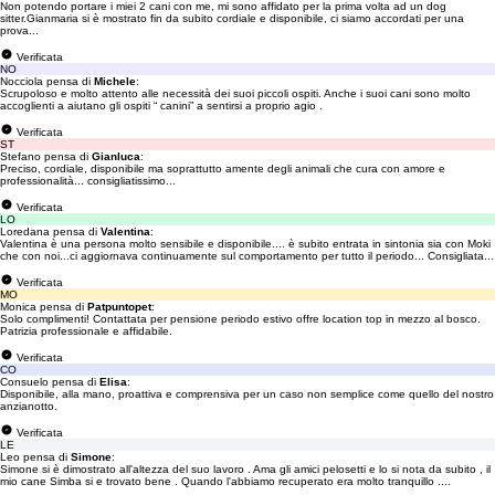
Non potendo portare i miei 2 cani con me, mi sono affidato per la prima volta ad un dog
sitter.Gianmaria si è mostrato fin da subito cordiale e disponibile, ci siamo accordati per una
prova...
Verificata
NO
Nocciola pensa di
Michele
:
Scrupoloso e molto attento alle necessità dei suoi piccoli ospiti. Anche i suoi cani sono molto
accoglienti a aiutano gli ospiti “ canini” a sentirsi a proprio agio .
Verificata
ST
Stefano pensa di
Gianluca
:
Preciso, cordiale, disponibile ma soprattutto amente degli animali che cura con amore e
professionalità... consigliatissimo...
Verificata
LO
Loredana pensa di
Valentina
:
Valentina è una persona molto sensibile e disponibile.... è subito entrata in sintonia sia con Moki
che con noi...ci aggiornava continuamente sul comportamento per tutto il periodo... Consigliata...
Verificata
MO
Monica pensa di
Patpuntopet
:
Solo complimenti! Contattata per pensione periodo estivo offre location top in mezzo al bosco.
Patrizia professionale e affidabile.
Verificata
CO
Consuelo pensa di
Elisa
:
Disponibile, alla mano, proattiva e comprensiva per un caso non semplice come quello del nostro
anzianotto.
Verificata
LE
Leo pensa di
Simone
:
Simone si è dimostrato all'altezza del suo lavoro . Ama gli amici pelosetti e lo si nota da subito , il
mio cane Simba si e trovato bene . Quando l'abbiamo recuperato era molto tranquillo ....