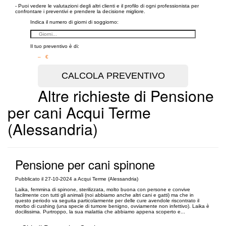
- Puoi vedere le valutazioni degli altri clienti e il profilo di ogni professionista per
confrontare i preventivi e prendere la decisione migliore.
Indica il numero di giorni di soggiorno:
Il tuo preventivo è di:
– €
Altre richieste di Pensione
per cani Acqui Terme
(Alessandria)
Pensione per cani spinone
Pubblicato il 27-10-2024 a Acqui Terme (Alessandria)
Laika, femmina di spinone, sterilizzata, molto buona con persone e convive
facilmente con tutti gli animali (noi abbiamo anche altri cani e gatti) ma che in
questo periodo va seguita particolarmente per delle cure avendole riscontrato il
morbo di cushing (una specie di tumore benigno, ovviamente non infettivo). Laika è
docilissima. Purtroppo, la sua malattia che abbiamo appena scoperto e...