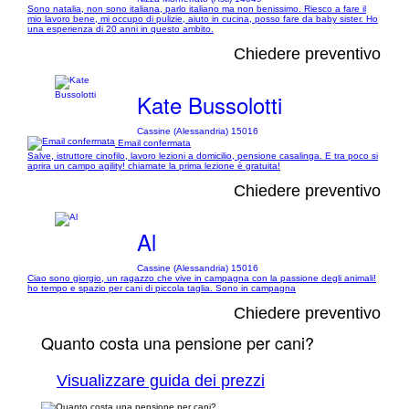
Sono natalia, non sono italiana, parlo italiano ma non benissimo. Riesco a fare il
mio lavoro bene, mi occupo di pulizie, aiuto in cucina, posso fare da baby sister. Ho
una esperienza di 20 anni in questo ambito.
Chiedere preventivo
Kate Bussolotti
Cassine (Alessandria) 15016
Email confermata
Salve, istruttore cinofilo, lavoro lezioni a domicilio, pensione casalinga. E tra poco si
aprira un campo agility! chiamate la prima lezione è gratuita!
Chiedere preventivo
Al
Cassine (Alessandria) 15016
Ciao sono giorgio, un ragazzo che vive in campagna con la passione degli animali!
ho tempo e spazio per cani di piccola taglia. Sono in campagna
Chiedere preventivo
Quanto costa una pensione per cani?
Visualizzare guida dei prezzi