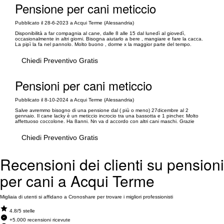
Pensione per cani meticcio
Pubblicato il 28-6-2023 a Acqui Terme (Alessandria)
Disponibilità a far compagnia al cane, dalle 8 alle 15 dal lunedì al giovedì,
occasionalmente in altri giorni. Bisogna aiutarlo a bere , mangiare e fare la cacca.
La pipì la fa nel pannolo. Molto buono , dorme x la maggior parte del tempo.
Chiedi Preventivo Gratis
Pensioni per cani meticcio
Pubblicato il 8-10-2024 a Acqui Terme (Alessandria)
Salve avremmo bisogno di una pensione dal ( più o meno) 27dicembre al 2
gennaio. Il cane lacky è un meticcio incrocio tra una bassotta e 1 pincher. Molto
affettuoso coccolone. Ha 8anni. Nn va d accordo con altri cani maschi. Grazie
Chiedi Preventivo Gratis
Recensioni dei clienti su pensioni
per cani a Acqui Terme
Migliaia di utenti si affidano a Cronoshare per trovare i migliori professionisti
4.8/5 stelle
+5.000 recensioni ricevute