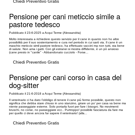
Chiedi Preventivo Gratis
Pensione per cani meticcio simile a
pastore tedesco
Pubblicato il 23-6-2025 a Acqui Terme (Alessandria)
Molto interessata a richiedere questo servizio per il cane in quanto non ho altre
possibilità per il suo sostentamento e cura nel periodo in cui sarò via. Il cane è un
maschio meticcio simil pastore tedesco, ha effettuato vaccini ma non tutti, sta bene
di salute. Non ama i gatti. Con gli estranei si mostra diffidente, è un pò ansioso
(cane presto in "canile" - Abbandonato cucciolo - Forse...
Chiedi Preventivo Gratis
Pensione per cani corso in casa del
dog-sitter
Pubblicato il 21-6-2018 a Acqui Terme (Alessandria)
Il veterinario ci ha dato l’obbligo di tenere il cane più fermo possibile, questo non
significa che debba stare chiuso in uno stanzino, girare un po’ per casa va bene ma
niente passeggiate esterne. Solo portarla fuori per fare i bisogni. No movimenti
bruschi, no corse, no passeggiate ecc.. Purtroppo! possibile fasciatura da fare ma
per quello ci deve ancora far sapere il veterinario! (alla...
Chiedi Preventivo Gratis