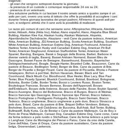
esigenze;
- gli orari che vengono sottoposti durante la giornata;
- la presenza di un custode o comunque responsabile 24 ore su 24;
- presenza di un veterinario.
Una soluzione perfetta in cui lasciare il nostro amato amico a quattro zampe è un
asilo per cani, ovvero una sorta di istituto che offre la possibilità di accogliere i cani
durante l'intera giornata lavorativa dei propri padroni. All'interno di questi asili per
cani, si svolgono attività che il cane avrà la possibilità di realizzare.
Le razze più comuni di cani che serviamo sono: Affenpinscher, Africanis, Airedale
terrier, Akbash, Akita (Akita Inu), Alabai, Alano español, Alano, Alapaha Blue Blood
Bulldog, Alaskan Klee Kai, Alaskan husky, Alaskan Malamute, Alopekis,
Alpenländische Dachsbracke, Alsaziano - vedi Cane da pastore tedesco, American
Akita, American Bulldog, JDJ American Bulldog, Scotts American Bulldog, Southern
White American Bulldog, American Eskimo Dog, American Foxhound, American
Hairless Terrier, American Husky vedi Canadian Eskimo Dog, American Pit Bull
Terrier, American Staghound, American Staffordshire Terrier, American Water
Spaniel, Bandog, Bangara, Barak o Segugio della Bosnia, Barbet, Barbone in
diverse varietà di taglia, Basenji, Basset Artésien Normand, Basset Bleu de
Gascogne, Basset Fauve de Bretagne, Bassethound, Bassotto, Bayerischer
Gebirgsschweisshund, Beagle, Beagle-Harrier, Bearded Collie, Beauceron, Cane da
pastore di Beauce, Bedlington Terrier, Berger de Brie, Cane da pastore di Brie,
Berger de Picardie o Berger Picard, Cane da pastore di Piccardia, Bhotia o Pastore
himalayano, Bichon à poil frisé, Bichon Havanais, Biewer, Black and Tan
Coonhound, Black Mouth Cur, Bloodhound, Blue Heeler, Blue Lacy, Blue Paul
Terrier, Blue Picardy Spaniel, Bluetick Coonhound, Bobtail, Boerboel, Bolognese,
Bolonka, Border Collie, Border Terrier, Borzoi o Levriero Russo, Boston Terrier,
Bouledogue Francese, Bovaro Bernese, Bovaro dell'Appenzell, Bovaro
dell'Entlebuch, Bovaro delle Ardenne, Bovaro delle Fiandre, Boxer, Boykin Spaniel,
Bracco Auvergne, Bracco del Borbonese, Bracco di Burgos, Bracco di Weimar,
Bracco francese tipo Gascogne, Bracco francese tipo Pirenei, Bracco Italiano,
Bracco Portoghese o Perdigueiro Português, Bracco Saint Germain, Bracco
Tedesco, Bracco ungherese, Bracco ungherese a pelo duro, Bracco Slovacco a
pelo duro, Briard, Cane da pastore di Brie, Briquet Griffon Vendeen, Brittany,
Broholmer, Bucovina, vedi Ciobănesc de Bucovina, Bull Arab, Bull Terrier, Bulldog,
Bullmastiff, Bully Kutta, Ca de Bestiar o Cane da pastore Mallorquin, Ca de Bou o
Perro de Presa Mallorquin, Canaan Dog, Canadian Eskimo Dog, Cane corso, Cane
da ferma tedesco a pelo ruvido o Stichelhaar, Cane da ferma tedesco a pelo lungo
o Langhaar, Cane da Montagna dei Pirenei o Patou, Cane da orso della Carelia,
Cane dell'Atlas, Cane di Oropa, Cane da pastore australiano, Cane da pastore
belga, Groenendael, Laekenois.