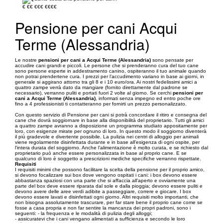
€
€€
€€€
€€€€
Pensione per cani Acqui
Terme (Alessandria)
Le nostre
pensioni per cani a Acqui Terme (Alessandria)
sono pensate per
accudire cani grandi e piccoli. Le persone che si prenderanno cura del tuo cane
sono persone esperte in addestramento canino, ospiteranno il tuo animale quando
non potrai prendertene cura. I prezzi per l’accudimento variano in base ai giorni, in
generale si aggirano attorno tra gli 8 e i 10 euro/ora. Ai nostri fedelissimi amici a
quattro zampe verrà dato da mangiare (fornito direttamente dal padrone se
necessario), verranno puliti e portati fuori 2 volte al giorno. Se cerchi
pensioni per
cani a Acqui Terme (Alessandria)
, informati senza impegno ed entro poche ore
fino a 4 professionisti ti contatteranno per fornirti un prezzo personalizzato.
Con questo servizio di Pensione per cani si potrà concordare il ritiro e consegna del
cane che dovrà soggiornare in base alla disponibilità del proprietario. Tutti gli amici
a quattro zampe avranno a disposizione un programma studiato appositamente per
loro, con esigenze mirate per ognuno di loro. In questo modo il soggiorno diventerà
il più gradevole e divertente possibile. La pulizia nei centri di alloggio per animali
viene regolarmente disinfettata durante e in base all'esigenza di ogni ospite, per
l'intera durata del soggiorno. Anche l'alimentazione è molto curata, e se richiesto dal
proprietario può anche essere personalizzata in base al proprio cane. E se
qualcuno di loro è soggetto a prescrizioni mediche specifiche verranno rispettate.
Requisiti
I requisiti minimi che possono facilitare la scelta della pensione per il proprio amico,
si devono focalizzare sui box dove vengono ospitati i cani: i box devono essere
abbastanza spaziosi con una parte che si affaccia all'aperto e ovviamente una
parte del box deve essere riparata dal sole e dalla pioggia; devono essere puliti e
devono avere delle aree verdi adibite a passeggiare, correre e giocare. I box
devono essere lavati e disinfettati ogni giorno. Altri requisiti molto importanti, che
non bisogna assolutamente trascurare, per far stare bene il proprio cane come se
fosse a casa propria e non far sentire la mancanza dei propri padroni, sono i
seguenti: - la frequenza e le modalità di pulizia degli alloggi;
- assicuratevi che i cani vengano alimentati a sufficienza e secondo le loro