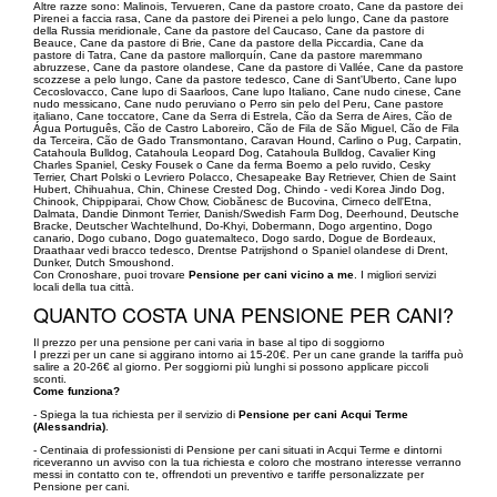
Altre razze sono: Malinois, Tervueren, Cane da pastore croato, Cane da pastore dei
Pirenei a faccia rasa, Cane da pastore dei Pirenei a pelo lungo, Cane da pastore
della Russia meridionale, Cane da pastore del Caucaso, Cane da pastore di
Beauce, Cane da pastore di Brie, Cane da pastore della Piccardia, Cane da
pastore di Tatra, Cane da pastore mallorquín, Cane da pastore maremmano
abruzzese, Cane da pastore olandese, Cane da pastore di Vallée, Cane da pastore
scozzese a pelo lungo, Cane da pastore tedesco, Cane di Sant'Uberto, Cane lupo
Cecoslovacco, Cane lupo di Saarloos, Cane lupo Italiano, Cane nudo cinese, Cane
nudo messicano, Cane nudo peruviano o Perro sin pelo del Peru, Cane pastore
italiano, Cane toccatore, Cane da Serra di Estrela, Cão da Serra de Aires, Cão de
Água Português, Cão de Castro Laboreiro, Cão de Fila de São Miguel, Cão de Fila
da Terceira, Cão de Gado Transmontano, Caravan Hound, Carlino o Pug, Carpatin,
Catahoula Bulldog, Catahoula Leopard Dog, Catahoula Bulldog, Cavalier King
Charles Spaniel, Cesky Fousek o Cane da ferma Boemo a pelo ruvido, Cesky
Terrier, Chart Polski o Levriero Polacco, Chesapeake Bay Retriever, Chien de Saint
Hubert, Chihuahua, Chin, Chinese Crested Dog, Chindo - vedi Korea Jindo Dog,
Chinook, Chippiparai, Chow Chow, Ciobănesc de Bucovina, Cirneco dell'Etna,
Dalmata, Dandie Dinmont Terrier, Danish/Swedish Farm Dog, Deerhound, Deutsche
Bracke, Deutscher Wachtelhund, Do-Khyi, Dobermann, Dogo argentino, Dogo
canario, Dogo cubano, Dogo guatemalteco, Dogo sardo, Dogue de Bordeaux,
Draathaar vedi bracco tedesco, Drentse Patrijshond o Spaniel olandese di Drent,
Dunker, Dutch Smoushond.
Con Cronoshare, puoi trovare
Pensione per cani vicino a me
. I migliori servizi
locali della tua città.
QUANTO COSTA UNA PENSIONE PER CANI?
Il prezzo per una pensione per cani varia in base al tipo di soggiorno
I prezzi per un cane si aggirano intorno ai 15-20€. Per un cane grande la tariffa può
salire a 20-26€ al giorno. Per soggiorni più lunghi si possono applicare piccoli
sconti.
Come funziona?
- Spiega la tua richiesta per il servizio di
Pensione per cani Acqui Terme
(Alessandria)
.
- Centinaia di professionisti di Pensione per cani situati in Acqui Terme e dintorni
riceveranno un avviso con la tua richiesta e coloro che mostrano interesse verranno
messi in contatto con te, offrendoti un preventivo e tariffe personalizzate per
Pensione per cani.