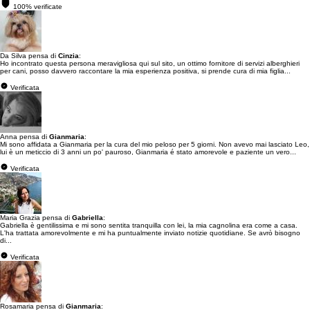
100% verificate
Da Silva pensa di
Cinzia
:
Ho incontrato questa persona meravigliosa qui sul sito, un ottimo fornitore di servizi alberghieri
per cani, posso davvero raccontare la mia esperienza positiva, si prende cura di mia figlia...
Verificata
Anna pensa di
Gianmaria
:
Mi sono affidata a Gianmaria per la cura del mio peloso per 5 giorni. Non avevo mai lasciato Leo,
lui è un meticcio di 3 anni un po' pauroso, Gianmaria é stato amorevole e paziente un vero...
Verificata
Maria Grazia pensa di
Gabriella
:
Gabriella è gentilissima e mi sono sentita tranquilla con lei, la mia cagnolina era come a casa.
L'ha trattata amorevolmente e mi ha puntualmente inviato notizie quotidiane. Se avrò bisogno
di...
Verificata
Rosamaria pensa di
Gianmaria
: