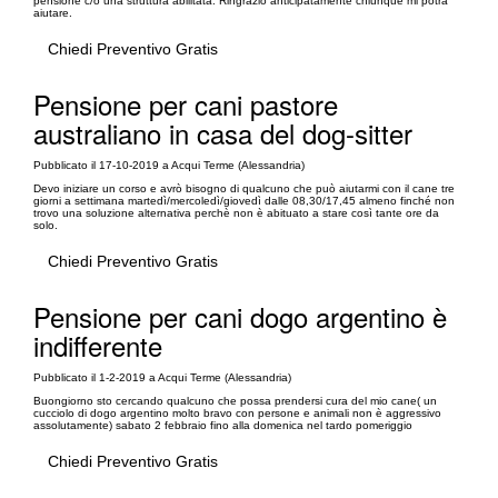
pensione c/o una struttura abilitata. Ringrazio anticipatamente chiunque mi potrà
aiutare.
Chiedi Preventivo Gratis
Pensione per cani pastore
australiano in casa del dog-sitter
Pubblicato il 17-10-2019 a Acqui Terme (Alessandria)
Devo iniziare un corso e avrò bisogno di qualcuno che può aiutarmi con il cane tre
giorni a settimana martedì/mercoledì/giovedì dalle 08,30/17,45 almeno finché non
trovo una soluzione alternativa perchè non è abituato a stare così tante ore da
solo.
Chiedi Preventivo Gratis
Pensione per cani dogo argentino è
indifferente
Pubblicato il 1-2-2019 a Acqui Terme (Alessandria)
Buongiorno sto cercando qualcuno che possa prendersi cura del mio cane( un
cucciolo di dogo argentino molto bravo con persone e animali non è aggressivo
assolutamente) sabato 2 febbraio fino alla domenica nel tardo pomeriggio
Chiedi Preventivo Gratis