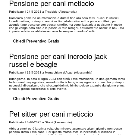
Pensione per cani meticcio
Pubblicato il 24-5-2023 a Trisobbio (Alessandria)
Domenica pome ho un matrimonio e durerà fino alla sera tardi, quindi lo ritirerei
lunedì mattina, purtroppo non è molto collaborativo ed ha poco equilibrio, pur
avendo fatto percorso con educat cinofilo, ma vorrei lasciarlo a qualcuno in modo
che gli venga dato cibo e la possib di fare bisogni, naturalmente anche in box , ma
in posto adatto se abbaiasse come fa sempre quando e' sollo
Chiedi Preventivo Gratis
Pensione per cani incrocio jack
russel e beagle
Pubblicato il 12-5-2023 a Montechiaro d'Acqui (Alessandria)
Buongiorno, In data 8 luglio 2023 celebrerò il mio matrimonio. In una giornata tanto
bella quanto impegnativa, avendo tutta la famiglia impegnata con me, ho purtroppo
necessità di qualcuno che si occupi del mio bimbo peloso a partire dal giorno prima
e fino al giorno successivo al lieto evento.
Chiedi Preventivo Gratis
Pet sitter per cani meticcio
Pubblicato il 6-10-2023 a Strevi (Alessandria)
Abito a strevi ed è la prima volta che mi devo assentare alcuni giorni e non posso
portarmi dietro il mio cane. Per questo motivo avrei la necessità di lasciarlo in