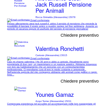
Jack Russell Pensione
Per Animali
Rocca Grimalda (Alessandria) 15078
Email confermata
Presso allevamento stesi jack russell è' attivo il servizio di pensione che prevede la
possibilità di lasciare il vostro amico a quattro zampe nel fine settimana, durante un
periodo di vacanza oppure di usufruire del servizio di pensione giornaliera!
Chiedere preventivo
Valentina Ronchetti
Cartosio (Alessandria) 15015
Email confermata
Ciao mi chiamo valentina ! Ho 30 anni e abito a cartosio. Attualmente sono
proprietaria di due cani, un maremmano e un pastore asiatico. Abbiamo intrapreso
con loro sia l’addestramento che un percorso con un comportamentista
professionista. Ci prendiamo cura di loro in modo costante e amorevole .
Nell’azienda agricola del mio compagno abbiamo altri animali come galline e capre.
Amo...
Chiedere preventivo
Younes Gamaz
Acqui Terme (Alessandria) 15011
Comprovata esperienza nel accudire ed accompagnare nelle loro passeggiate gli