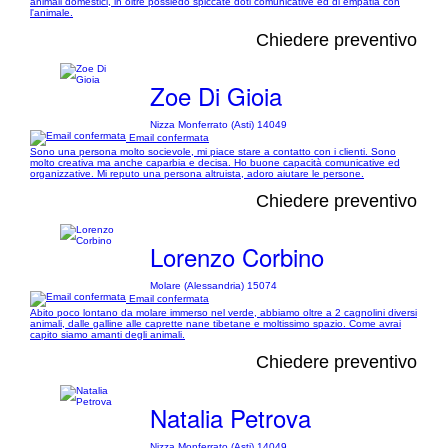
animali domestici, in oltre possiedo spiccate doti comunicative ed di empatia con
l'animale.
Chiedere preventivo
Zoe Di Gioia
Nizza Monferrato (Asti) 14049
Email confermata
Sono una persona molto socievole, mi piace stare a contatto con i clienti. Sono
molto creativa ma anche caparbia e decisa. Ho buone capacità comunicative ed
organizzative. Mi reputo una persona altruista, adoro aiutare le persone.
Chiedere preventivo
Lorenzo Corbino
Molare (Alessandria) 15074
Email confermata
Abito poco lontano da molare immerso nel verde, abbiamo oltre a 2 cagnolini diversi
animali, dalle galline alle caprette nane tibetane e moltissimo spazio. Come avrai
capito siamo amanti degli animali.
Chiedere preventivo
Natalia Petrova
Nizza Monferrato (Asti) 14049