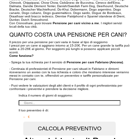
Chinook, Chippiparai, Chow Chow, Ciobănesc de Bucovina, Cirneco dell'Etna,
Dalmata, Dandie Dinmont Terrier, Danish/Swedish Farm Dog, Deerhound, Deutsche
Bracke, Deutscher Wachtelhund, Do-Khyi, Dobermann, Dogo argentino, Dogo
canario, Dogo cubano, Dogo guatemalteco, Dogo sardo, Dogue de Bordeaux,
Draathaar vedi bracco tedesco, Drentse Patrijshond o Spaniel olandese di Drent,
Dunker, Dutch Smoushond.
Con Cronoshare, puoi trovare
Pensione per cani vicino a me
. I migliori servizi
locali della tua città.
QUANTO COSTA UNA PENSIONE PER CANI?
Il prezzo per una pensione per cani varia in base al tipo di soggiorno
I prezzi per un cane si aggirano intorno ai 15-20€. Per un cane grande la tariffa può
salire a 20-26€ al giorno. Per soggiorni più lunghi si possono applicare piccoli
sconti.
Come funziona?
- Spiega la tua richiesta per il servizio di
Pensione per cani Fabriano (Ancona)
.
- Centinaia di professionisti di Pensione per cani situati in Fabriano e dintorni
riceveranno un avviso con la tua richiesta e coloro che mostrano interesse verranno
messi in contatto con te, offrendoti un preventivo e tariffe personalizzate per
Pensione per cani.
- Puoi vedere le valutazioni degli altri clienti e il profilo di ogni professionista per
confrontare i preventivi e prendere la decisione migliore.
Indica il numero di giorni di soggiorno:
Il tuo preventivo è di:
– €