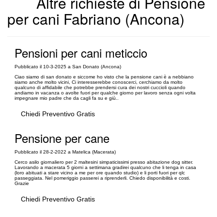
Altre richieste di Pensione
per cani Fabriano (Ancona)
Pensioni per cani meticcio
Pubblicato il 10-3-2025 a San Donato (Ancona)
Ciao siamo di san donato e siccome ho visto che la pensione cani è a nebbiano
siamo anche molto vicini, Ci interesserebbe conoscerci, cerchiamo da molto
qualcuno di affidabile che potrebbe prendersi cura dei nostri cuccioli quando
andiamo in vacanza o avolte fuori per qualche giorno per lavoro senza ogni volta
impegnare mio padre che da cagli fa su e giù..
Chiedi Preventivo Gratis
Pensione per cane
Pubblicato il 28-2-2022 a Matelica (Macerata)
Cerco asilo giornaliero per 2 maltesini simpaticissimi presso abitazione dog sitter.
Lavorando a macerata 5 giorni a settimana gradirei qualcuno che li tenga in casa
(loro abituati a stare vicino a me per ore quando studio) e li porti fuori per qlc
passeggiata. Nel pomeriggio passerei a riprenderli. Chiedo disponibilità e costi.
Grazie
Chiedi Preventivo Gratis