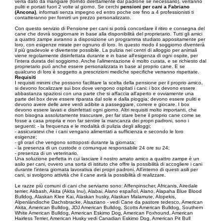
verrà dato da mangiare (fornito direttamente dal padrone se necessario), verranno
puliti e portati fuori 2 volte al giorno. Se cerchi
pensioni per cani a Fabriano
(Ancona)
, informati senza impegno ed entro poche ore fino a 4 professionisti ti
contatteranno per fornirti un prezzo personalizzato.
Con questo servizio di Pensione per cani si potrà concordare il ritiro e consegna del
cane che dovrà soggiornare in base alla disponibilità del proprietario. Tutti gli amici
a quattro zampe avranno a disposizione un programma studiato appositamente per
loro, con esigenze mirate per ognuno di loro. In questo modo il soggiorno diventerà
il più gradevole e divertente possibile. La pulizia nei centri di alloggio per animali
viene regolarmente disinfettata durante e in base all'esigenza di ogni ospite, per
l'intera durata del soggiorno. Anche l'alimentazione è molto curata, e se richiesto dal
proprietario può anche essere personalizzata in base al proprio cane. E se
qualcuno di loro è soggetto a prescrizioni mediche specifiche verranno rispettate.
Requisiti
I requisiti minimi che possono facilitare la scelta della pensione per il proprio amico,
si devono focalizzare sui box dove vengono ospitati i cani: i box devono essere
abbastanza spaziosi con una parte che si affaccia all'aperto e ovviamente una
parte del box deve essere riparata dal sole e dalla pioggia; devono essere puliti e
devono avere delle aree verdi adibite a passeggiare, correre e giocare. I box
devono essere lavati e disinfettati ogni giorno. Altri requisiti molto importanti, che
non bisogna assolutamente trascurare, per far stare bene il proprio cane come se
fosse a casa propria e non far sentire la mancanza dei propri padroni, sono i
seguenti: - la frequenza e le modalità di pulizia degli alloggi;
- assicuratevi che i cani vengano alimentati a sufficienza e secondo le loro
esigenze;
- gli orari che vengono sottoposti durante la giornata;
- la presenza di un custode o comunque responsabile 24 ore su 24;
- presenza di un veterinario.
Una soluzione perfetta in cui lasciare il nostro amato amico a quattro zampe è un
asilo per cani, ovvero una sorta di istituto che offre la possibilità di accogliere i cani
durante l'intera giornata lavorativa dei propri padroni. All'interno di questi asili per
cani, si svolgono attività che il cane avrà la possibilità di realizzare.
Le razze più comuni di cani che serviamo sono: Affenpinscher, Africanis, Airedale
terrier, Akbash, Akita (Akita Inu), Alabai, Alano español, Alano, Alapaha Blue Blood
Bulldog, Alaskan Klee Kai, Alaskan husky, Alaskan Malamute, Alopekis,
Alpenländische Dachsbracke, Alsaziano - vedi Cane da pastore tedesco, American
Akita, American Bulldog, JDJ American Bulldog, Scotts American Bulldog, Southern
White American Bulldog, American Eskimo Dog, American Foxhound, American
Hairless Terrier, American Husky vedi Canadian Eskimo Dog, American Pit Bull