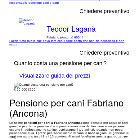
responsabile pensione cani e gatti.
Chiedere preventivo
Teodor Laganà
Fabriano (Ancona) 60044
Faccio tutto quello che devo fare con il cane basta che non sia pericoloso e non
mordi
Chiedere preventivo
Quanto costa una pensione per cani?
Visualizzare guida dei prezzi
€
€€
€€€
€€€€
Pensione per cani Fabriano
(Ancona)
Le nostre
pensioni per cani a Fabriano (Ancona)
sono pensate per accudire cani
grandi e piccoli. Le persone che si prenderanno cura del tuo cane sono persone
esperte in addestramento canino, ospiteranno il tuo animale quando non potrai
prendertene cura. I prezzi per l’accudimento variano in base ai giorni, in generale si
aggirano attorno tra gli 8 e i 10 euro/ora. Ai nostri fedelissimi amici a quattro zampe