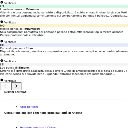
Verificata
LO
Loredana pensa di
Valentina
:
Valentina è una persona molto sensibile e disponibile.... è subito entrata in sintonia sia con Moki
che con noi...ci aggiornava continuamente sul comportamento per tutto il periodo... Consigliata...
Verificata
MO
Monica pensa di
Patpuntopet
:
Solo complimenti! Contattata per pensione periodo estivo offre location top in mezzo al bosco.
Patrizia professionale e affidabile.
Verificata
CO
Consuelo pensa di
Elisa
:
Disponibile, alla mano, proattiva e comprensiva per un caso non semplice come quello del nostro
anzianotto.
Verificata
LE
Leo pensa di
Simone
:
Simone si è dimostrato all'altezza del suo lavoro . Ama gli amici pelosetti e lo si nota da subito , il
mio cane Simba si e trovato bene . Quando l'abbiamo recuperato era molto tranquillo ....
Verificata
Servizi correlati
Asilo per cani
Cerca Pensione per cani nelle principali città di Ancona
Pensione per cani a Osimo