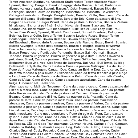
Terrier, American Staghound, American Staffordshire Terrier, American Water
Spaniel, Bandog, Bangara, Barak o Segugio della Bosnia, Barbet, Barbone in
diverse varietà di taglia, Basenji, Basset Artésien Normand, Basset Bleu de
Gascogne, Basset Fauve de Bretagne, Bassethound, Bassotto, Bayerischer
Gebirgsschweisshund, Beagle, Beagle-Harrier, Bearded Collie, Beauceron, Cane da
pastore di Beauce, Bedlington Terrier, Berger de Brie, Cane da pastore di Brie,
Berger de Picardie o Berger Picard, Cane da pastore di Piccardia, Bhotia o Pastore
himalayano, Bichon à poil frisé, Bichon Havanais, Biewer, Black and Tan
Coonhound, Black Mouth Cur, Bloodhound, Blue Heeler, Blue Lacy, Blue Paul
Terrier, Blue Picardy Spaniel, Bluetick Coonhound, Bobtail, Boerboel, Bolognese,
Bolonka, Border Collie, Border Terrier, Borzoi o Levriero Russo, Boston Terrier,
Bouledogue Francese, Bovaro Bernese, Bovaro dell'Appenzell, Bovaro
dell'Entlebuch, Bovaro delle Ardenne, Bovaro delle Fiandre, Boxer, Boykin Spaniel,
Bracco Auvergne, Bracco del Borbonese, Bracco di Burgos, Bracco di Weimar,
Bracco francese tipo Gascogne, Bracco francese tipo Pirenei, Bracco Italiano,
Bracco Portoghese o Perdigueiro Português, Bracco Saint Germain, Bracco
Tedesco, Bracco ungherese, Bracco ungherese a pelo duro, Bracco Slovacco a
pelo duro, Briard, Cane da pastore di Brie, Briquet Griffon Vendeen, Brittany,
Broholmer, Bucovina, vedi Ciobănesc de Bucovina, Bull Arab, Bull Terrier, Bulldog,
Bullmastiff, Bully Kutta, Ca de Bestiar o Cane da pastore Mallorquin, Ca de Bou o
Perro de Presa Mallorquin, Canaan Dog, Canadian Eskimo Dog, Cane corso, Cane
da ferma tedesco a pelo ruvido o Stichelhaar, Cane da ferma tedesco a pelo lungo
o Langhaar, Cane da Montagna dei Pirenei o Patou, Cane da orso della Carelia,
Cane dell'Atlas, Cane di Oropa, Cane da pastore australiano, Cane da pastore
belga, Groenendael, Laekenois.
Altre razze sono: Malinois, Tervueren, Cane da pastore croato, Cane da pastore dei
Pirenei a faccia rasa, Cane da pastore dei Pirenei a pelo lungo, Cane da pastore
della Russia meridionale, Cane da pastore del Caucaso, Cane da pastore di
Beauce, Cane da pastore di Brie, Cane da pastore della Piccardia, Cane da
pastore di Tatra, Cane da pastore mallorquín, Cane da pastore maremmano
abruzzese, Cane da pastore olandese, Cane da pastore di Vallée, Cane da pastore
scozzese a pelo lungo, Cane da pastore tedesco, Cane di Sant'Uberto, Cane lupo
Cecoslovacco, Cane lupo di Saarloos, Cane lupo Italiano, Cane nudo cinese, Cane
nudo messicano, Cane nudo peruviano o Perro sin pelo del Peru, Cane pastore
italiano, Cane toccatore, Cane da Serra di Estrela, Cão da Serra de Aires, Cão de
Água Português, Cão de Castro Laboreiro, Cão de Fila de São Miguel, Cão de Fila
da Terceira, Cão de Gado Transmontano, Caravan Hound, Carlino o Pug, Carpatin,
Catahoula Bulldog, Catahoula Leopard Dog, Catahoula Bulldog, Cavalier King
Charles Spaniel, Cesky Fousek o Cane da ferma Boemo a pelo ruvido, Cesky
Terrier, Chart Polski o Levriero Polacco, Chesapeake Bay Retriever, Chien de Saint
Hubert, Chihuahua, Chin, Chinese Crested Dog, Chindo - vedi Korea Jindo Dog,