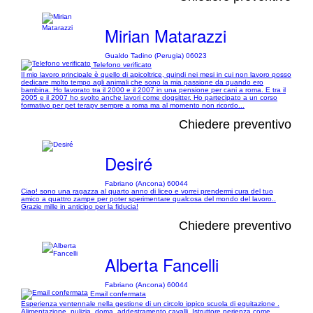
Mirian Matarazzi
Gualdo Tadino (Perugia) 06023
Telefono verificato
Il mio lavoro principale è quello di apicoltrice, quindi nei mesi in cui non lavoro posso
dedicare molto tempo agli animali che sono la mia passione da quando ero
bambina. Ho lavorato tra il 2000 e il 2007 in una pensione per cani a roma. E tra il
2005 e il 2007 ho svolto anche lavori come dogsitter. Ho partecipato a un corso
formativo per pet terapy sempre a roma ma al momento non ricordo...
Chiedere preventivo
Desiré
Fabriano (Ancona) 60044
Ciao! sono una ragazza al quarto anno di liceo e vorrei prendermi cura del tuo
amico a quattro zampe per poter sperimentare qualcosa del mondo del lavoro..
Grazie mille in anticipo per la fiducia!
Chiedere preventivo
Alberta Fancelli
Fabriano (Ancona) 60044
Email confermata
Esperienza ventennale nella gestione di un circolo ippico scuola di equitazione .
Alimentazione, pulizia, doma, addestramento cavalli. Istruttore perienza come