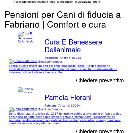
Per maggiori informazioni, leggi le recensioni e visualizza i profili.
Pensioni per Cani di fiducia a
Fabriano | Comfort e cura
Cura E Benessere
Dellanimale
Nebbiano (Ancona) 60044
Email confermata
Faccio questo lavoro da ben sei anni, amo molto i cani.. Ho una pensione
domestica/box o vado presso il domicilio del cane. Ho anche un allevamento di
dalmata, pointer inglese e border collie
Chiedere preventivo
Pamela Fiorani
Fabriano (Ancona) 60044
Email confermata
Sono diplomata al turistico dal 2017 ho iniziato subito a lavorare in un bar per due
anni prima ho fatto anche due stagioni estive a campu estivi . Ultimamente ho
lavorato per due mesi in una gelateria. Amo molto gli animali e posseggo un cane
metticcio incrocio con pittbul adottato.
Chiedere preventivo