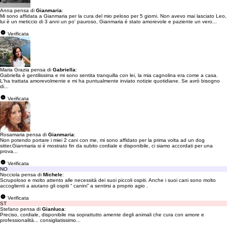
Anna pensa di
Gianmaria
:
Mi sono affidata a Gianmaria per la cura del mio peloso per 5 giorni. Non avevo mai lasciato Leo,
lui è un meticcio di 3 anni un po' pauroso, Gianmaria é stato amorevole e paziente un vero...
Verificata
Maria Grazia pensa di
Gabriella
:
Gabriella è gentilissima e mi sono sentita tranquilla con lei, la mia cagnolina era come a casa.
L'ha trattata amorevolmente e mi ha puntualmente inviato notizie quotidiane. Se avrò bisogno
di...
Verificata
Rosamaria pensa di
Gianmaria
:
Non potendo portare i miei 2 cani con me, mi sono affidato per la prima volta ad un dog
sitter.Gianmaria si è mostrato fin da subito cordiale e disponibile, ci siamo accordati per una
prova...
Verificata
NO
Nocciola pensa di
Michele
:
Scrupoloso e molto attento alle necessità dei suoi piccoli ospiti. Anche i suoi cani sono molto
accoglienti a aiutano gli ospiti “ canini” a sentirsi a proprio agio .
Verificata
ST
Stefano pensa di
Gianluca
:
Preciso, cordiale, disponibile ma soprattutto amente degli animali che cura con amore e
professionalità... consigliatissimo...