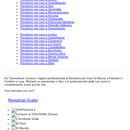
Pensione per cani a Castelfidardo
Pensione per cani a Jesi
Pensione per cani a Senigallia
Pensione per cani a Montemarciano
Pensione per cani a Ancona
Pensione per cani a Chiaravalle
Pensione per cani a Falconara Marittima
Pensione per cani a Pianello Vallesina
Pensione per cani a Sassoferrato
Pensione per cani a Loreto
Pensione per cani a Castelplanio
Pensione per cani a Camerano
Pensione per cani a Le Cozze
Pensione per cani a Castelbellino
Pensione per cani a Borghetto
Pensione per cani a Cerreto d'Esi
Pensione per cani a Monte Roberto
Pensione per cani a Staffolo
Pensione per cani a Moie
Su Cronoshare troverai i migliori professionisti di Pensioni per Cani di fiducia a Fabriano |
Comfort e cura. Richiedi un preventivo e fino a 4 professionisti della tua zona ti
contatteranno entro poche ore.
Vuoi lavorare con noi?
Registrati Gratis