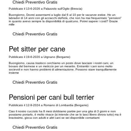
Chiedi Preventivo Gratis
Pubblicato il 13-6-2026 a Palazzolo sull'Oglio (Brescia)
Buongiorno, Dovrei assentarmi a luglio dal 6 al 10 per le vacanze estive. Ho un
labrador di 14 anni con gli acciacchi dell'età, che non ha mai frequentato "pensioni"
in quanto avevo sempre la disponibilità di qualcuno. Potrei sapere i costi? Grazie
mille
Chiedi Preventivo Gratis
Pet sitter per cane
Pubblicato il 19-6-2020 a Urgnano (Bergamo)
Buongiorno, causa trasloco cerchiamo un posto dove lasciare i nostri cani, un
bovaro del bernese e un meticcio per un mesetto. Entrambi i cani sono molto
socievoli e non hanno problemi di alimentazione. Possono stare tranquillamente
insieme
Chiedi Preventivo Gratis
Pensioni per cani bull terrier
Pubblicato il 12-9-2024 a Romano di Lombardia (Bergamo)
Ciao il nostro cucciolo ha 8 mesi dobbiamo partire per una gita di 3 giorni e non
possiamo portarlo, è molto vivace (si intende che se lo lasci libero divora tutto) ma è
bravissimo, gioca con adulti e altri cani se sei disponibile contattami
Chiedi Preventivo Gratis