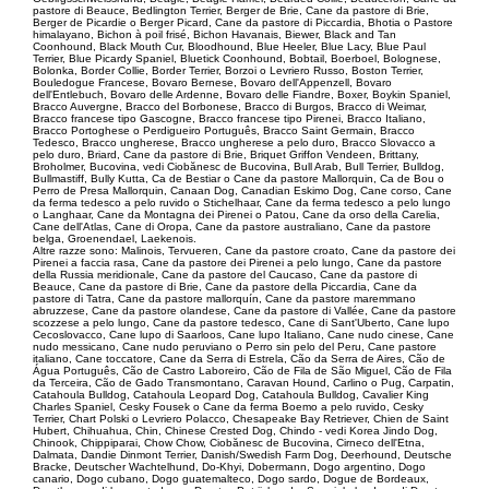
pastore di Beauce, Bedlington Terrier, Berger de Brie, Cane da pastore di Brie,
Berger de Picardie o Berger Picard, Cane da pastore di Piccardia, Bhotia o Pastore
himalayano, Bichon à poil frisé, Bichon Havanais, Biewer, Black and Tan
Coonhound, Black Mouth Cur, Bloodhound, Blue Heeler, Blue Lacy, Blue Paul
Terrier, Blue Picardy Spaniel, Bluetick Coonhound, Bobtail, Boerboel, Bolognese,
Bolonka, Border Collie, Border Terrier, Borzoi o Levriero Russo, Boston Terrier,
Bouledogue Francese, Bovaro Bernese, Bovaro dell'Appenzell, Bovaro
dell'Entlebuch, Bovaro delle Ardenne, Bovaro delle Fiandre, Boxer, Boykin Spaniel,
Bracco Auvergne, Bracco del Borbonese, Bracco di Burgos, Bracco di Weimar,
Bracco francese tipo Gascogne, Bracco francese tipo Pirenei, Bracco Italiano,
Bracco Portoghese o Perdigueiro Português, Bracco Saint Germain, Bracco
Tedesco, Bracco ungherese, Bracco ungherese a pelo duro, Bracco Slovacco a
pelo duro, Briard, Cane da pastore di Brie, Briquet Griffon Vendeen, Brittany,
Broholmer, Bucovina, vedi Ciobănesc de Bucovina, Bull Arab, Bull Terrier, Bulldog,
Bullmastiff, Bully Kutta, Ca de Bestiar o Cane da pastore Mallorquin, Ca de Bou o
Perro de Presa Mallorquin, Canaan Dog, Canadian Eskimo Dog, Cane corso, Cane
da ferma tedesco a pelo ruvido o Stichelhaar, Cane da ferma tedesco a pelo lungo
o Langhaar, Cane da Montagna dei Pirenei o Patou, Cane da orso della Carelia,
Cane dell'Atlas, Cane di Oropa, Cane da pastore australiano, Cane da pastore
belga, Groenendael, Laekenois.
Altre razze sono: Malinois, Tervueren, Cane da pastore croato, Cane da pastore dei
Pirenei a faccia rasa, Cane da pastore dei Pirenei a pelo lungo, Cane da pastore
della Russia meridionale, Cane da pastore del Caucaso, Cane da pastore di
Beauce, Cane da pastore di Brie, Cane da pastore della Piccardia, Cane da
pastore di Tatra, Cane da pastore mallorquín, Cane da pastore maremmano
abruzzese, Cane da pastore olandese, Cane da pastore di Vallée, Cane da pastore
scozzese a pelo lungo, Cane da pastore tedesco, Cane di Sant'Uberto, Cane lupo
Cecoslovacco, Cane lupo di Saarloos, Cane lupo Italiano, Cane nudo cinese, Cane
nudo messicano, Cane nudo peruviano o Perro sin pelo del Peru, Cane pastore
italiano, Cane toccatore, Cane da Serra di Estrela, Cão da Serra de Aires, Cão de
Água Português, Cão de Castro Laboreiro, Cão de Fila de São Miguel, Cão de Fila
da Terceira, Cão de Gado Transmontano, Caravan Hound, Carlino o Pug, Carpatin,
Catahoula Bulldog, Catahoula Leopard Dog, Catahoula Bulldog, Cavalier King
Charles Spaniel, Cesky Fousek o Cane da ferma Boemo a pelo ruvido, Cesky
Terrier, Chart Polski o Levriero Polacco, Chesapeake Bay Retriever, Chien de Saint
Hubert, Chihuahua, Chin, Chinese Crested Dog, Chindo - vedi Korea Jindo Dog,
Chinook, Chippiparai, Chow Chow, Ciobănesc de Bucovina, Cirneco dell'Etna,
Dalmata, Dandie Dinmont Terrier, Danish/Swedish Farm Dog, Deerhound, Deutsche
Bracke, Deutscher Wachtelhund, Do-Khyi, Dobermann, Dogo argentino, Dogo
canario, Dogo cubano, Dogo guatemalteco, Dogo sardo, Dogue de Bordeaux,