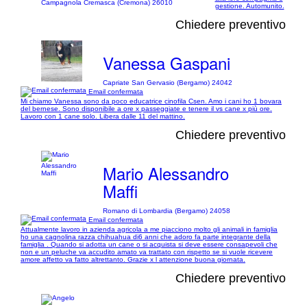
Campagnola Cremasca (Cremona) 26010
gestione. Automunito.
Chiedere preventivo
Vanessa Gaspani
Capriate San Gervasio (Bergamo) 24042
Email confermata
Mi chiamo Vanessa sono da poco educatrice cinofila Csen. Amo i cani ho 1 bovara
del bernese. Sono disponibile a ore x passeggiate e tenere il vs cane x più ore.
Lavoro con 1 cane solo. Libera dalle 11 del mattino.
Chiedere preventivo
Mario Alessandro
Maffi
Romano di Lombardia (Bergamo) 24058
Email confermata
Attualmente lavoro in azienda agricola a me piacciono molto gli animali in famiglia
ho una cagnolina razza chihuahua di6 anni che adoro fa parte integrante della
famiglia . Quando si adotta un cane o si acquista si deve essere consapevoli che
non e un peluche va accudito amato va trattato con rispetto se si vuole ricevere
amore affetto va fatto altrettanto. Grazie x l attenzione buona giornata.
Chiedere preventivo