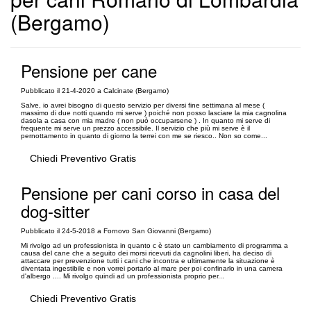
(Bergamo)
Pensione per cane
Pubblicato il 21-4-2020 a Calcinate (Bergamo)
Salve, io avrei bisogno di questo servizio per diversi fine settimana al mese (
massimo di due notti quando mi serve ) poiché non posso lasciare la mia cagnolina
dasola a casa con mia madre ( non può occuparsene ) . In quanto mi serve di
frequente mi serve un prezzo accessibile. Il servizio che più mi serve è il
pernottamento in quanto di giorno la terrei con me se riesco.. Non so come...
Chiedi Preventivo Gratis
Pensione per cani corso in casa del
dog-sitter
Pubblicato il 24-5-2018 a Fornovo San Giovanni (Bergamo)
Mi rivolgo ad un professionista in quanto c è stato un cambiamento di programma a
causa del cane che a seguito dei morsi ricevuti da cagnolini liberi, ha deciso di
attaccare per prevenzione tutti i cani che incontra e ultimamente la situazione è
diventata ingestibile e non vorrei portarlo al mare per poi confinarlo in una camera
d'albergo .... Mi rivolgo quindi ad un professionista proprio per...
Chiedi Preventivo Gratis