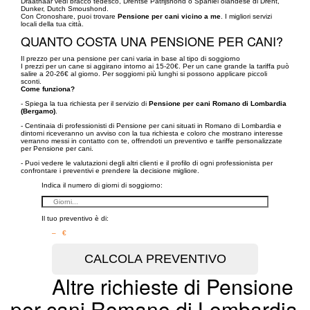
Draathaar vedi bracco tedesco, Drentse Patrijshond o Spaniel olandese di Drent,
Dunker, Dutch Smoushond.
Con Cronoshare, puoi trovare
Pensione per cani vicino a me
. I migliori servizi
locali della tua città.
QUANTO COSTA UNA PENSIONE PER CANI?
Il prezzo per una pensione per cani varia in base al tipo di soggiorno
I prezzi per un cane si aggirano intorno ai 15-20€. Per un cane grande la tariffa può
salire a 20-26€ al giorno. Per soggiorni più lunghi si possono applicare piccoli
sconti.
Come funziona?
- Spiega la tua richiesta per il servizio di
Pensione per cani Romano di Lombardia
(Bergamo)
.
- Centinaia di professionisti di Pensione per cani situati in Romano di Lombardia e
dintorni riceveranno un avviso con la tua richiesta e coloro che mostrano interesse
verranno messi in contatto con te, offrendoti un preventivo e tariffe personalizzate
per Pensione per cani.
- Puoi vedere le valutazioni degli altri clienti e il profilo di ogni professionista per
confrontare i preventivi e prendere la decisione migliore.
Indica il numero di giorni di soggiorno:
Il tuo preventivo è di:
– €
Altre richieste di Pensione
per cani Romano di Lombardia