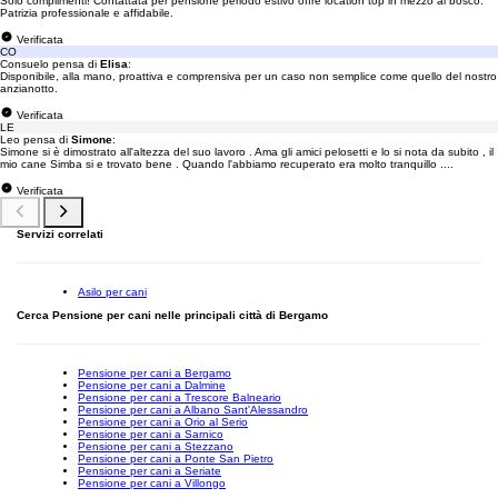
Solo complimenti! Contattata per pensione periodo estivo offre location top in mezzo al bosco.
Patrizia professionale e affidabile.
Verificata
CO
Consuelo pensa di
Elisa
:
Disponibile, alla mano, proattiva e comprensiva per un caso non semplice come quello del nostro
anzianotto.
Verificata
LE
Leo pensa di
Simone
:
Simone si è dimostrato all'altezza del suo lavoro . Ama gli amici pelosetti e lo si nota da subito , il
mio cane Simba si e trovato bene . Quando l'abbiamo recuperato era molto tranquillo ....
Verificata
Servizi correlati
Asilo per cani
Cerca Pensione per cani nelle principali città di Bergamo
Pensione per cani a Bergamo
Pensione per cani a Dalmine
Pensione per cani a Trescore Balneario
Pensione per cani a Albano Sant'Alessandro
Pensione per cani a Orio al Serio
Pensione per cani a Sarnico
Pensione per cani a Stezzano
Pensione per cani a Ponte San Pietro
Pensione per cani a Seriate
Pensione per cani a Villongo