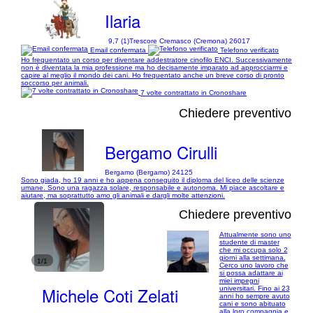
Ilaria
9,7 (1)
Trescore Cremasco (Cremona) 26017
Email confermata
Telefono verificato
Ho frequentato un corso per diventare addestratore cinofilo ENCI. Successivamente
non è diventata la mia professione ma ho decisamente imparato ad approcciarmi e
capire al meglio il mondo dei cani. Ho frequentato anche un breve corso di pronto
soccorso per animali.
7 volte contrattato in Cronoshare
Chiedere preventivo
Bergamo Cirulli
Bergamo (Bergamo) 24125
Sono giada, ho 19 anni e ho appena conseguito il diploma del liceo delle scienze
umane. Sono una ragazza solare, responsabile e autonoma. Mi piace ascoltare e
aiutare, ma soprattutto amo gli animali e dargli molte attenzioni.
Chiedere preventivo
Attualmente sono uno
studente di master
che mi occupa solo 2
giorni alla settimana.
1/1
Cerco uno lavoro che
si possa adattare ai
miei impegni
Michele Coti Zelati
universitari. Fino ai 23
anni ho sempre avuto
cani e sono abituato
alla loro compagnia e