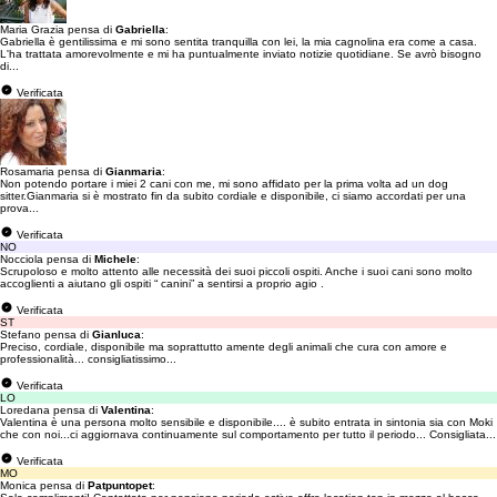
Maria Grazia pensa di
Gabriella
:
Gabriella è gentilissima e mi sono sentita tranquilla con lei, la mia cagnolina era come a casa.
L'ha trattata amorevolmente e mi ha puntualmente inviato notizie quotidiane. Se avrò bisogno
di...
Verificata
Rosamaria pensa di
Gianmaria
:
Non potendo portare i miei 2 cani con me, mi sono affidato per la prima volta ad un dog
sitter.Gianmaria si è mostrato fin da subito cordiale e disponibile, ci siamo accordati per una
prova...
Verificata
NO
Nocciola pensa di
Michele
:
Scrupoloso e molto attento alle necessità dei suoi piccoli ospiti. Anche i suoi cani sono molto
accoglienti a aiutano gli ospiti “ canini” a sentirsi a proprio agio .
Verificata
ST
Stefano pensa di
Gianluca
:
Preciso, cordiale, disponibile ma soprattutto amente degli animali che cura con amore e
professionalità... consigliatissimo...
Verificata
LO
Loredana pensa di
Valentina
:
Valentina è una persona molto sensibile e disponibile.... è subito entrata in sintonia sia con Moki
che con noi...ci aggiornava continuamente sul comportamento per tutto il periodo... Consigliata...
Verificata
MO
Monica pensa di
Patpuntopet
: