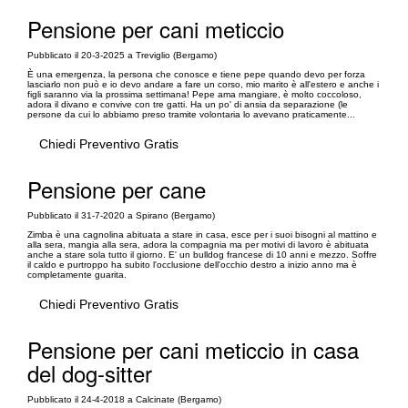
Pensione per cani meticcio
Pubblicato il 20-3-2025 a Treviglio (Bergamo)
È una emergenza, la persona che conosce e tiene pepe quando devo per forza
lasciarlo non può e io devo andare a fare un corso, mio marito è all'estero e anche i
figli saranno via la prossima settimana! Pepe ama mangiare, è molto coccoloso,
adora il divano e convive con tre gatti. Ha un po' di ansia da separazione (le
persone da cui lo abbiamo preso tramite volontaria lo avevano praticamente...
Chiedi Preventivo Gratis
Pensione per cane
Pubblicato il 31-7-2020 a Spirano (Bergamo)
Zimba è una cagnolina abituata a stare in casa, esce per i suoi bisogni al mattino e
alla sera, mangia alla sera, adora la compagnia ma per motivi di lavoro è abituata
anche a stare sola tutto il giorno. E' un bulldog francese di 10 anni e mezzo. Soffre
il caldo e purtroppo ha subito l'occlusione dell'occhio destro a inizio anno ma è
completamente guarita.
Chiedi Preventivo Gratis
Pensione per cani meticcio in casa
del dog-sitter
Pubblicato il 24-4-2018 a Calcinate (Bergamo)