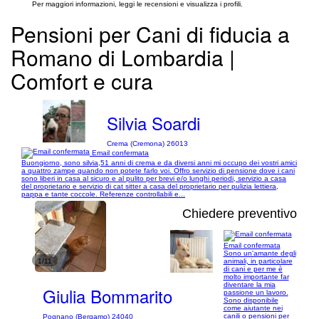
Per maggiori informazioni, leggi le recensioni e visualizza i profili.
Pensioni per Cani di fiducia a
Romano di Lombardia |
Comfort e cura
Silvia Soardi
Crema (Cremona) 26013
Email confermata
Buongiorno, sono silvia,51 anni di crema e da diversi anni mi occupo dei vostri amici
a quattro zampe quando non potete farlo voi. Offro servizio di pensione dove i cani
sono liberi in casa al sicuro e al pulito per brevi e/o lunghi periodi, servizio a casa
del proprietario e servizio di cat sitter a casa del proprietario per pulizia lettiera,
pappa e tante coccole. Referenze controllabili e...
Chiedere preventivo
Email confermata
Sono un'amante degli
1/11
animali, in particolare
di cani e per me è
molto importante far
diventare la mia
Giulia Bommarito
passione un lavoro.
Sono disponibile
come aiutante nei
canili o pensioni per
Pognano (Bergamo) 24040