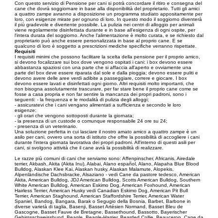
Con questo servizio di Pensione per cani si potrà concordare il ritiro e consegna del
cane che dovrà soggiornare in base alla disponibilità del proprietario. Tutti gli amici
a quattro zampe avranno a disposizione un programma studiato appositamente per
loro, con esigenze mirate per ognuno di loro. In questo modo il soggiorno diventerà
il più gradevole e divertente possibile. La pulizia nei centri di alloggio per animali
viene regolarmente disinfettata durante e in base all'esigenza di ogni ospite, per
l'intera durata del soggiorno. Anche l'alimentazione è molto curata, e se richiesto dal
proprietario può anche essere personalizzata in base al proprio cane. E se
qualcuno di loro è soggetto a prescrizioni mediche specifiche verranno rispettate.
Requisiti
I requisiti minimi che possono facilitare la scelta della pensione per il proprio amico,
si devono focalizzare sui box dove vengono ospitati i cani: i box devono essere
abbastanza spaziosi con una parte che si affaccia all'aperto e ovviamente una
parte del box deve essere riparata dal sole e dalla pioggia; devono essere puliti e
devono avere delle aree verdi adibite a passeggiare, correre e giocare. I box
devono essere lavati e disinfettati ogni giorno. Altri requisiti molto importanti, che
non bisogna assolutamente trascurare, per far stare bene il proprio cane come se
fosse a casa propria e non far sentire la mancanza dei propri padroni, sono i
seguenti: - la frequenza e le modalità di pulizia degli alloggi;
- assicuratevi che i cani vengano alimentati a sufficienza e secondo le loro
esigenze;
- gli orari che vengono sottoposti durante la giornata;
- la presenza di un custode o comunque responsabile 24 ore su 24;
- presenza di un veterinario.
Una soluzione perfetta in cui lasciare il nostro amato amico a quattro zampe è un
asilo per cani, ovvero una sorta di istituto che offre la possibilità di accogliere i cani
durante l'intera giornata lavorativa dei propri padroni. All'interno di questi asili per
cani, si svolgono attività che il cane avrà la possibilità di realizzare.
Le razze più comuni di cani che serviamo sono: Affenpinscher, Africanis, Airedale
terrier, Akbash, Akita (Akita Inu), Alabai, Alano español, Alano, Alapaha Blue Blood
Bulldog, Alaskan Klee Kai, Alaskan husky, Alaskan Malamute, Alopekis,
Alpenländische Dachsbracke, Alsaziano - vedi Cane da pastore tedesco, American
Akita, American Bulldog, JDJ American Bulldog, Scotts American Bulldog, Southern
White American Bulldog, American Eskimo Dog, American Foxhound, American
Hairless Terrier, American Husky vedi Canadian Eskimo Dog, American Pit Bull
Terrier, American Staghound, American Staffordshire Terrier, American Water
Spaniel, Bandog, Bangara, Barak o Segugio della Bosnia, Barbet, Barbone in
diverse varietà di taglia, Basenji, Basset Artésien Normand, Basset Bleu de
Gascogne, Basset Fauve de Bretagne, Bassethound, Bassotto, Bayerischer
Gebirgsschweisshund, Beagle, Beagle-Harrier, Bearded Collie, Beauceron, Cane da