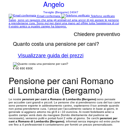
Angelo
Treviglio (Bergamo) 24047
Email confermata
Telefono verificato
Salve, sono un ragazzo che ama gli animali ed ama ancor di più aiutare le persone
a prendersene cura. Sono qui per darvi una mano ad offrire tutta l'assistenza di cui
il vostro amico a quattro zampe ha bisogno.
Chiedere preventivo
Quanto costa una pensione per cani?
Visualizzare guida dei prezzi
€
€€
€€€
€€€€
Pensione per cani Romano
di Lombardia (Bergamo)
Le nostre
pensioni per cani a Romano di Lombardia (Bergamo)
sono pensate
per accudire cani grandi e piccoli. Le persone che si prenderanno cura del tuo cane
sono persone esperte in addestramento canino, ospiteranno il tuo animale quando
non potrai prendertene cura. I prezzi per l’accudimento variano in base ai giorni, in
generale si aggirano attorno tra gli 8 e i 10 euro/ora. Ai nostri fedelissimi amici a
quattro zampe verrà dato da mangiare (fornito direttamente dal padrone se
necessario), verranno puliti e portati fuori 2 volte al giorno. Se cerchi
pensioni per
cani a Romano di Lombardia (Bergamo)
, informati senza impegno ed entro poche
ore fino a 4 professionisti ti contatteranno per fornirti un prezzo personalizzato.