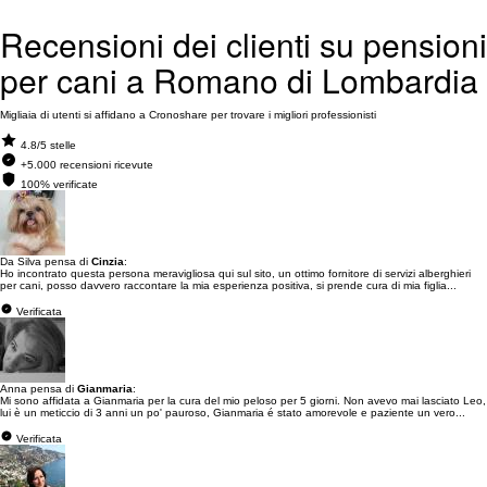
Recensioni dei clienti su pensioni
per cani a Romano di Lombardia
Migliaia di utenti si affidano a Cronoshare per trovare i migliori professionisti
4.8/5 stelle
+5.000 recensioni ricevute
100% verificate
Da Silva pensa di
Cinzia
:
Ho incontrato questa persona meravigliosa qui sul sito, un ottimo fornitore di servizi alberghieri
per cani, posso davvero raccontare la mia esperienza positiva, si prende cura di mia figlia...
Verificata
Anna pensa di
Gianmaria
:
Mi sono affidata a Gianmaria per la cura del mio peloso per 5 giorni. Non avevo mai lasciato Leo,
lui è un meticcio di 3 anni un po' pauroso, Gianmaria é stato amorevole e paziente un vero...
Verificata