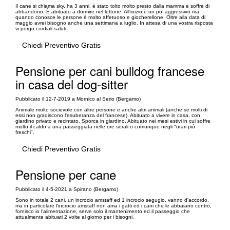
Il cane si chiama sky, ha 3 anni, è stato tolto molto presto dalla mamma e soffre di
abbandono. È abituato a dormire nel lettone. All’inizio è un po’ aggressivo ma
quando conosce le persone è molto affetuoso e giocherellone. Oltre alla data di
maggio avrei bisogno anche una settimana a luglio. In attesa di una vostra risposta
vi porgo cordiali saluti.
Chiedi Preventivo Gratis
Pensione per cani bulldog francese
in casa del dog-sitter
Pubblicato il 12-7-2019 a Mornico al Serio (Bergamo)
Animale molto socievole con altre persone e anche altri animali (anche se molti di
essi non gradiscono l'esuberanza del francese). Abituato a vivere in casa, con
giardino privato e recintato. Sporca in giardino. Abituato nei mesi estivi in cui soffre
molto il caldo a una passeggiata nelle ore serali o comunque negli "orari più
freschi".
Chiedi Preventivo Gratis
Pensione per cane
Pubblicato il 4-5-2021 a Spirano (Bergamo)
Sono in totale 2 cani, un incrocio amstaff ed 1 incrocio segugio, vanno d'accordo,
ma in particolare l'incrocio amstaff non ama i gatti ed i cani che le abbaiano contro,
fornisco io l'alimentazione, serve solo il mantenimento ed il passeggio che
attualmente abituati 2 volte al giorno per i bisogni.