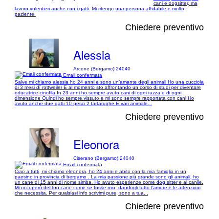
cani e dogsitter, ma
lavoro volentieri anche con i gatti. Mi ritengo una persona affidabile e molto
paziente.
Chiedere preventivo
Alessia
Arcene (Bergamo) 24040
Email confermata
Salve mi chiamo alessia ho 24 anni e sono un’amante degli animali Ho una cucciola
di 3 mesi dí rottweiler E al momento sto affrontando un corso di studi per diventare
educatrice cinofila In 23 anni ho sempre avuto cani di ogni razza e di ogni
dimensione Quindi ho sempre vissuto e mi sono sempre rapportata con cani Ho
avuto anche due gatti 10 pesci 2 tartarughe E vari animale...
Chiedere preventivo
Eleonora
Ciserano (Bergamo) 24040
Email confermata
Ciao a tutti, mi chiamo eleonora, ho 24 anni e abito con la mia famiglia in un
paesino in provincia di bergamo . La mia passione più grande sono gli animali, ho
un cane di 15 anni di nome simba. Ho avuto esperienze come dog sitter e al canile.
Mi occuperò del tuo cane come se fosse mio, dandogli tutto l’amore e le attenzioni
che necessita. Per qualsiasi info scrivimi pure, sono a tua...
Chiedere preventivo