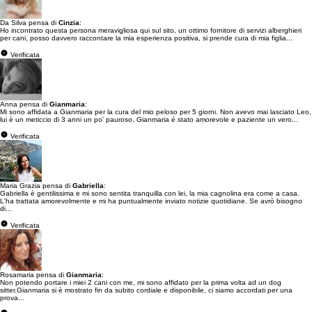
Da Silva pensa di
Cinzia
:
Ho incontrato questa persona meravigliosa qui sul sito, un ottimo fornitore di servizi alberghieri
per cani, posso davvero raccontare la mia esperienza positiva, si prende cura di mia figlia...
Verificata
Anna pensa di
Gianmaria
:
Mi sono affidata a Gianmaria per la cura del mio peloso per 5 giorni. Non avevo mai lasciato Leo,
lui è un meticcio di 3 anni un po' pauroso, Gianmaria é stato amorevole e paziente un vero...
Verificata
Maria Grazia pensa di
Gabriella
:
Gabriella è gentilissima e mi sono sentita tranquilla con lei, la mia cagnolina era come a casa.
L'ha trattata amorevolmente e mi ha puntualmente inviato notizie quotidiane. Se avrò bisogno
di...
Verificata
Rosamaria pensa di
Gianmaria
:
Non potendo portare i miei 2 cani con me, mi sono affidato per la prima volta ad un dog
sitter.Gianmaria si è mostrato fin da subito cordiale e disponibile, ci siamo accordati per una
prova...