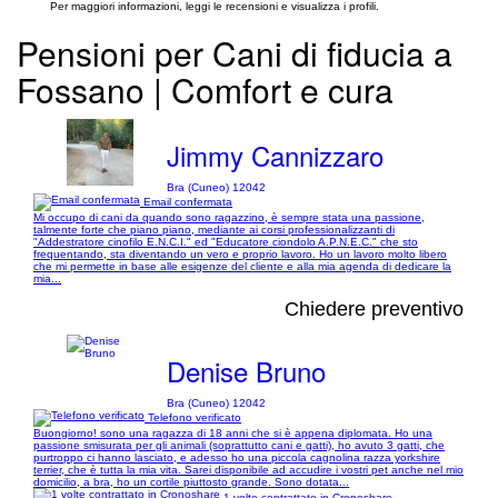
Per maggiori informazioni, leggi le recensioni e visualizza i profili.
Pensioni per Cani di fiducia a
Fossano | Comfort e cura
Jimmy Cannizzaro
Bra (Cuneo) 12042
Email confermata
Mi occupo di cani da quando sono ragazzino, è sempre stata una passione,
talmente forte che piano piano, mediante ai corsi professionalizzanti di
"Addestratore cinofilo E.N.C.I." ed "Educatore ciondolo A.P.N.E.C." che sto
frequentando, sta diventando un vero e proprio lavoro. Ho un lavoro molto libero
che mi permette in base alle esigenze del cliente e alla mia agenda di dedicare la
mia...
Chiedere preventivo
Denise Bruno
Bra (Cuneo) 12042
Telefono verificato
Buongiorno! sono una ragazza di 18 anni che si è appena diplomata. Ho una
passione smisurata per gli animali (soprattutto cani e gatti), ho avuto 3 gatti, che
purtroppo ci hanno lasciato, e adesso ho una piccola cagnolina razza yorkshire
terrier, che è tutta la mia vita. Sarei disponibile ad accudire i vostri pet anche nel mio
domicilio, a bra, ho un cortile piuttosto grande. Sono dotata...
1 volte contrattato in Cronoshare