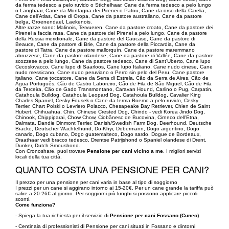
da ferma tedesco a pelo ruvido o Stichelhaar, Cane da ferma tedesco a pelo lungo
o Langhaar, Cane da Montagna dei Pirenei o Patou, Cane da orso della Carelia,
Cane dell'Atlas, Cane di Oropa, Cane da pastore australiano, Cane da pastore
belga, Groenendael, Laekenois.
Altre razze sono: Malinois, Tervueren, Cane da pastore croato, Cane da pastore dei
Pirenei a faccia rasa, Cane da pastore dei Pirenei a pelo lungo, Cane da pastore
della Russia meridionale, Cane da pastore del Caucaso, Cane da pastore di
Beauce, Cane da pastore di Brie, Cane da pastore della Piccardia, Cane da
pastore di Tatra, Cane da pastore mallorquín, Cane da pastore maremmano
abruzzese, Cane da pastore olandese, Cane da pastore di Vallée, Cane da pastore
scozzese a pelo lungo, Cane da pastore tedesco, Cane di Sant'Uberto, Cane lupo
Cecoslovacco, Cane lupo di Saarloos, Cane lupo Italiano, Cane nudo cinese, Cane
nudo messicano, Cane nudo peruviano o Perro sin pelo del Peru, Cane pastore
italiano, Cane toccatore, Cane da Serra di Estrela, Cão da Serra de Aires, Cão de
Água Português, Cão de Castro Laboreiro, Cão de Fila de São Miguel, Cão de Fila
da Terceira, Cão de Gado Transmontano, Caravan Hound, Carlino o Pug, Carpatin,
Catahoula Bulldog, Catahoula Leopard Dog, Catahoula Bulldog, Cavalier King
Charles Spaniel, Cesky Fousek o Cane da ferma Boemo a pelo ruvido, Cesky
Terrier, Chart Polski o Levriero Polacco, Chesapeake Bay Retriever, Chien de Saint
Hubert, Chihuahua, Chin, Chinese Crested Dog, Chindo - vedi Korea Jindo Dog,
Chinook, Chippiparai, Chow Chow, Ciobănesc de Bucovina, Cirneco dell'Etna,
Dalmata, Dandie Dinmont Terrier, Danish/Swedish Farm Dog, Deerhound, Deutsche
Bracke, Deutscher Wachtelhund, Do-Khyi, Dobermann, Dogo argentino, Dogo
canario, Dogo cubano, Dogo guatemalteco, Dogo sardo, Dogue de Bordeaux,
Draathaar vedi bracco tedesco, Drentse Patrijshond o Spaniel olandese di Drent,
Dunker, Dutch Smoushond.
Con Cronoshare, puoi trovare
Pensione per cani vicino a me
. I migliori servizi
locali della tua città.
QUANTO COSTA UNA PENSIONE PER CANI?
Il prezzo per una pensione per cani varia in base al tipo di soggiorno
I prezzi per un cane si aggirano intorno ai 15-20€. Per un cane grande la tariffa può
salire a 20-26€ al giorno. Per soggiorni più lunghi si possono applicare piccoli
sconti.
Come funziona?
- Spiega la tua richiesta per il servizio di
Pensione per cani Fossano (Cuneo)
.
- Centinaia di professionisti di Pensione per cani situati in Fossano e dintorni