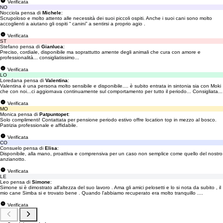
Verificata
NO
Nocciola pensa di
Michele
:
Scrupoloso e molto attento alle necessità dei suoi piccoli ospiti. Anche i suoi cani sono molto
accoglienti a aiutano gli ospiti “ canini” a sentirsi a proprio agio .
Verificata
ST
Stefano pensa di
Gianluca
:
Preciso, cordiale, disponibile ma soprattutto amente degli animali che cura con amore e
professionalità... consigliatissimo...
Verificata
LO
Loredana pensa di
Valentina
:
Valentina è una persona molto sensibile e disponibile.... è subito entrata in sintonia sia con Moki
che con noi...ci aggiornava continuamente sul comportamento per tutto il periodo... Consigliata...
Verificata
MO
Monica pensa di
Patpuntopet
:
Solo complimenti! Contattata per pensione periodo estivo offre location top in mezzo al bosco.
Patrizia professionale e affidabile.
Verificata
CO
Consuelo pensa di
Elisa
:
Disponibile, alla mano, proattiva e comprensiva per un caso non semplice come quello del nostro
anzianotto.
Verificata
LE
Leo pensa di
Simone
:
Simone si è dimostrato all'altezza del suo lavoro . Ama gli amici pelosetti e lo si nota da subito , il
mio cane Simba si e trovato bene . Quando l'abbiamo recuperato era molto tranquillo ....
Verificata