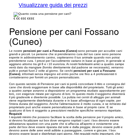
Visualizzare guida dei prezzi
€
€€
€€€
€€€€
Pensione per cani Fossano
(Cuneo)
Le nostre
pensioni per cani a Fossano (Cuneo)
sono pensate per accudire cani
grandi e piccoli. Le persone che si prenderanno cura del tuo cane sono persone
esperte in addestramento canino, ospiteranno il tuo animale quando non potrai
prendertene cura. I prezzi per l’accudimento variano in base ai giorni, in generale si
aggirano attorno tra gli 8 e i 10 euro/ora. Ai nostri fedelissimi amici a quattro zampe
verrà dato da mangiare (fornito direttamente dal padrone se necessario), verranno
puliti e portati fuori 2 volte al giorno. Se cerchi
pensioni per cani a Fossano
(Cuneo)
, informati senza impegno ed entro poche ore fino a 4 professionisti ti
contatteranno per fornirti un prezzo personalizzato.
Con questo servizio di Pensione per cani si potrà concordare il ritiro e consegna del
cane che dovrà soggiornare in base alla disponibilità del proprietario. Tutti gli amici
a quattro zampe avranno a disposizione un programma studiato appositamente per
loro, con esigenze mirate per ognuno di loro. In questo modo il soggiorno diventerà
il più gradevole e divertente possibile. La pulizia nei centri di alloggio per animali
viene regolarmente disinfettata durante e in base all'esigenza di ogni ospite, per
l'intera durata del soggiorno. Anche l'alimentazione è molto curata, e se richiesto dal
proprietario può anche essere personalizzata in base al proprio cane. E se
qualcuno di loro è soggetto a prescrizioni mediche specifiche verranno rispettate.
Requisiti
I requisiti minimi che possono facilitare la scelta della pensione per il proprio amico,
si devono focalizzare sui box dove vengono ospitati i cani: i box devono essere
abbastanza spaziosi con una parte che si affaccia all'aperto e ovviamente una
parte del box deve essere riparata dal sole e dalla pioggia; devono essere puliti e
devono avere delle aree verdi adibite a passeggiare, correre e giocare. I box
devono essere lavati e disinfettati ogni giorno. Altri requisiti molto importanti, che