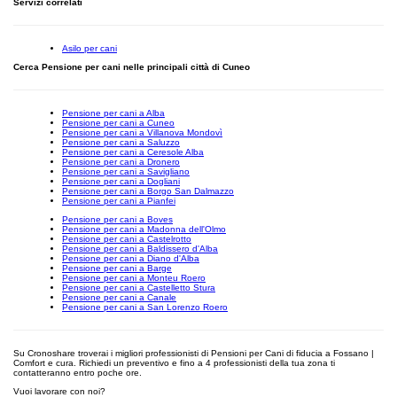
Servizi correlati
Asilo per cani
Cerca Pensione per cani nelle principali città di Cuneo
Pensione per cani a Alba
Pensione per cani a Cuneo
Pensione per cani a Villanova Mondovì
Pensione per cani a Saluzzo
Pensione per cani a Ceresole Alba
Pensione per cani a Dronero
Pensione per cani a Savigliano
Pensione per cani a Dogliani
Pensione per cani a Borgo San Dalmazzo
Pensione per cani a Pianfei
Pensione per cani a Boves
Pensione per cani a Madonna dell'Olmo
Pensione per cani a Castelrotto
Pensione per cani a Baldissero d'Alba
Pensione per cani a Diano d'Alba
Pensione per cani a Barge
Pensione per cani a Monteu Roero
Pensione per cani a Castelletto Stura
Pensione per cani a Canale
Pensione per cani a San Lorenzo Roero
Su Cronoshare troverai i migliori professionisti di Pensioni per Cani di fiducia a Fossano |
Comfort e cura. Richiedi un preventivo e fino a 4 professionisti della tua zona ti
contatteranno entro poche ore.
Vuoi lavorare con noi?