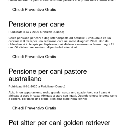
nostra lontananza per cui cerchiamo una persona che possa stare insieme a loro.
Chiedi Preventivo Gratis
Pensione per cane
Pubblicato il 14-7-2020 a Narzole (Cuneo)
Cerco pensione per cani o dog sitter disposto ad accudire 3 chihuahua ed un
cucciolo di 3 mesi per una settimana circa nel mese di agosto 2020. Uno dei
chihuahua è in terapia per l'epilessia, quindi deve assumere un farmaco ogni 12
ore. Gli altri non necessitano di particolari attenzioni.
Chiedi Preventivo Gratis
Pensione per cani pastore
australiano
Pubblicato il 9-1-2025 a Farigliano (Cuneo)
Abito in un appartamento molto grande, senza uno spazio fuori, ma il cane è
abituato a stare in casa. Abituato a stare con i gatti. Quando si esce lo porto tanto
a correre, per dargli uno sfogo. Non ama stare nella kennel
Chiedi Preventivo Gratis
Pet sitter per cani golden retriever