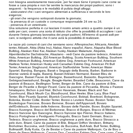
non bisogna assolutamente trascurare, per far stare bene il proprio cane come se
fosse a casa propria e non far sentire la mancanza dei propri padroni, sono i
seguenti: - la frequenza e le modalità di pulizia degli alloggi;
- assicuratevi che i cani vengano alimentati a sufficienza e secondo le loro
esigenze;
- gli orari che vengono sottoposti durante la giornata;
- la presenza di un custode o comunque responsabile 24 ore su 24;
- presenza di un veterinario.
Una soluzione perfetta in cui lasciare il nostro amato amico a quattro zampe è un
asilo per cani, ovvero una sorta di istituto che offre la possibilità di accogliere i cani
durante l'intera giornata lavorativa dei propri padroni. All'interno di questi asili per
cani, si svolgono attività che il cane avrà la possibilità di realizzare.
Le razze più comuni di cani che serviamo sono: Affenpinscher, Africanis, Airedale
terrier, Akbash, Akita (Akita Inu), Alabai, Alano español, Alano, Alapaha Blue Blood
Bulldog, Alaskan Klee Kai, Alaskan husky, Alaskan Malamute, Alopekis,
Alpenländische Dachsbracke, Alsaziano - vedi Cane da pastore tedesco, American
Akita, American Bulldog, JDJ American Bulldog, Scotts American Bulldog, Southern
White American Bulldog, American Eskimo Dog, American Foxhound, American
Hairless Terrier, American Husky vedi Canadian Eskimo Dog, American Pit Bull
Terrier, American Staghound, American Staffordshire Terrier, American Water
Spaniel, Bandog, Bangara, Barak o Segugio della Bosnia, Barbet, Barbone in
diverse varietà di taglia, Basenji, Basset Artésien Normand, Basset Bleu de
Gascogne, Basset Fauve de Bretagne, Bassethound, Bassotto, Bayerischer
Gebirgsschweisshund, Beagle, Beagle-Harrier, Bearded Collie, Beauceron, Cane da
pastore di Beauce, Bedlington Terrier, Berger de Brie, Cane da pastore di Brie,
Berger de Picardie o Berger Picard, Cane da pastore di Piccardia, Bhotia o Pastore
himalayano, Bichon à poil frisé, Bichon Havanais, Biewer, Black and Tan
Coonhound, Black Mouth Cur, Bloodhound, Blue Heeler, Blue Lacy, Blue Paul
Terrier, Blue Picardy Spaniel, Bluetick Coonhound, Bobtail, Boerboel, Bolognese,
Bolonka, Border Collie, Border Terrier, Borzoi o Levriero Russo, Boston Terrier,
Bouledogue Francese, Bovaro Bernese, Bovaro dell'Appenzell, Bovaro
dell'Entlebuch, Bovaro delle Ardenne, Bovaro delle Fiandre, Boxer, Boykin Spaniel,
Bracco Auvergne, Bracco del Borbonese, Bracco di Burgos, Bracco di Weimar,
Bracco francese tipo Gascogne, Bracco francese tipo Pirenei, Bracco Italiano,
Bracco Portoghese o Perdigueiro Português, Bracco Saint Germain, Bracco
Tedesco, Bracco ungherese, Bracco ungherese a pelo duro, Bracco Slovacco a
pelo duro, Briard, Cane da pastore di Brie, Briquet Griffon Vendeen, Brittany,
Broholmer, Bucovina, vedi Ciobănesc de Bucovina, Bull Arab, Bull Terrier, Bulldog,
Bullmastiff, Bully Kutta, Ca de Bestiar o Cane da pastore Mallorquin, Ca de Bou o
Perro de Presa Mallorquin, Canaan Dog, Canadian Eskimo Dog, Cane corso, Cane