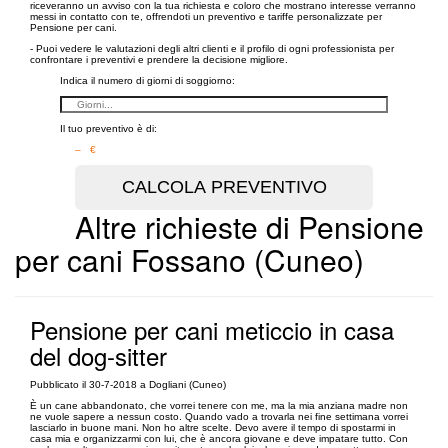
riceveranno un avviso con la tua richiesta e coloro che mostrano interesse verranno
messi in contatto con te, offrendoti un preventivo e tariffe personalizzate per
Pensione per cani.
- Puoi vedere le valutazioni degli altri clienti e il profilo di ogni professionista per
confrontare i preventivi e prendere la decisione migliore.
Indica il numero di giorni di soggiorno:
Il tuo preventivo è di:
– €
Altre richieste di Pensione
per cani Fossano (Cuneo)
Pensione per cani meticcio in casa
del dog-sitter
Pubblicato il 30-7-2018 a Dogliani (Cuneo)
È un cane abbandonato, che vorrei tenere con me, ma la mia anziana madre non
ne vuole sapere a nessun costo. Quando vado a trovarla nei fine settimana vorrei
lasciarlo in buone mani. Non ho altre scelte. Devo avere il tempo di spostarmi in
casa mia e organizzarmi con lui, che è ancora giovane e deve impatare tutto. Con