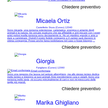
Chiedere preventivo
Micaela Ortiz
Castelletto Stura (Cuneo) 12040
Sono micaela, una persona volenterosa, carismatica, energica e amante degli
animali e la natura. Se cercate qualcuno che sia affidabile e ami giocare con i vostri
amici pelosi quella persona sono decisamente io. Ho un giardino grande e amo a
dare a camminare. Quindi il vostro fedele compagno a 4 zampe sarà davvero in
ottima compagnia. Posso anche farea toelettatura nel caso ci fosse bisogno,...
Chiedere preventivo
Giorgia
Farigliano (Cuneo) 12060
Email confermata
Sono una ragazza che lavora nel settore alberghiero, ma allo stesso tempo dedica
molto tempo e impegno ai suoi animali. Amo prendermene cura e viziarli. Sono una
persona molto seria, mi occupo principalmente di cani e non mi preoccupo delle
taglie più grandi.
Chiedere preventivo
Marika Ghigliano