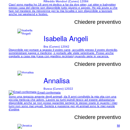
Rifreddo Mondovì (Cuneo) 12084
Ciao! sono marika ho 18 anni mi dedico a far da dog sitter, cat sitter e babysitter
presso casa del cliente son disponibile tutto giugno e agosto. Ho già avuto a che
fare nel mestiere da minorenne per la mia località e son disponibile a lavorare
anche nei weekend e festivo.
Chiedere preventivo
Isabella Angeli
Bra (Cuneo) 12042
Disponibile per portare a spasso il vostro cane, accudirlo presso il vostro domicilio,
somministrare pappe e medicine, o portarlo alle visite veterinarie. Posso anche
ospitarlo a casa mia (casa con giardino recintato) quando siete in vacanza.
Chiedere preventivo
Annalisa
Busca (Cuneo) 12022
Email confermata
Sono una ragazza amante degli animali, da 9 anni condivido la mia vita con una
piccola meticcia che adoro. Lavoro su turni quindi riesco ad essere abbastanza
disponibile anche se non posso garantire sempre lo stesso orario in quanto i miei
turni non sono mai uguali. Serietà e passione per gli animali sono le miei parole
d'ordine
Chiedere preventivo
Mi