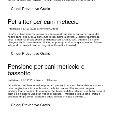
me ho un altro cane, anziano, ritrovato anche lui, che mia madre accetta e...
Chiedi Preventivo Gratis
Pet sitter per cani meticcio
Pubblicato il 13-10-2023 a Ronchi (Cuneo)
Ciao! io e il mio ragazzo stiamo cercando qualcuno che si possa occupare del
nostro cane, kobe, di 11 anni, mentre noi siamo al lavoro. Ci siamo trasferiti da
poco, e non ha ancora preso confidenza con la casa, così, quando è da solo,
piange e abbia, disturbando i vicini che, purtroppo, si sono già lamentati. Stiamo
valutando di lasciarlo con un dog sitter il lunedì e il martedì,...
Chiedi Preventivo Gratis
Pensione per cani meticcio e
bassotto
Pubblicato il 7-5-2025 a Morozzo (Cuneo)
I nostri cani non hanno mai frequentato pensioni per cani. Sono abituati a stare a
casa, in giardino e in casa la notte, nelle loro cucce. Il bassotto è un gran
giocherellone e facilmente adattabile, ha bisogno di fare almeno una bella corsa al
giorno e ha ancora una gran voglia di giocare. Il meticcio è più vecchio, inizia a
diventare un pò sordo. Starebbe quasi sempre in casa a dormire,...
Chiedi Preventivo Gratis