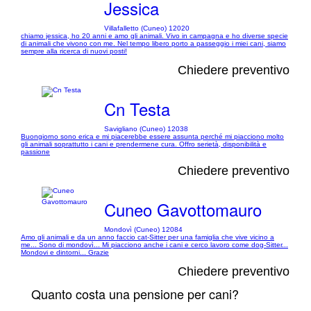
Jessica
Villafalletto (Cuneo) 12020
chiamo jessica, ho 20 anni e amo gli animali. Vivo in campagna e ho diverse specie
di animali che vivono con me. Nel tempo libero porto a passeggio i miei cani, siamo
sempre alla ricerca di nuovi posti!
Chiedere preventivo
Cn Testa
Savigliano (Cuneo) 12038
Buongiorno sono erica e mi piacerebbe essere assunta perché mi piacciono molto
gli animali soprattutto i cani e prendermene cura. Offro serietà, disponibilità e
passione
Chiedere preventivo
Cuneo Gavottomauro
Mondovì (Cuneo) 12084
Amo gli animali e da un anno faccio cat-Sitter per una famiglia che vive vicino a
me... Sono di mondovì... Mi piacciono anche i cani e cerco lavoro come dog-Sitter...
Mondovi e dintorni... Grazie
Chiedere preventivo
Quanto costa una pensione per cani?