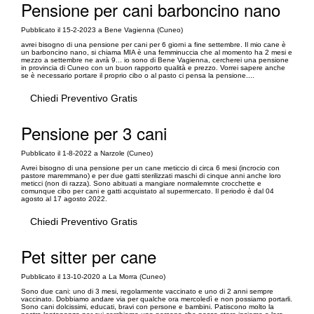
Pensione per cani barboncino nano
Pubblicato il 15-2-2023 a Bene Vagienna (Cuneo)
avrei bisogno di una pensione per cani per 6 giorni a fine settembre. Il mio cane è
un barboncino nano, si chiama MIA è una femminuccia che al momento ha 2 mesi e
mezzo a settembre ne avrà 9... io sono di Bene Vagienna, cercherei una pensione
in provincia di Cuneo con un buon rapporto qualità e prezzo. Vorrei sapere anche
se è necessario portare il proprio cibo o al pasto ci pensa la pensione....
Chiedi Preventivo Gratis
Pensione per 3 cani
Pubblicato il 1-8-2022 a Narzole (Cuneo)
Avrei bisogno di una pensione per un cane meticcio di circa 6 mesi (incrocio con
pastore maremmano) e per due gatti sterilizzati maschi di cinque anni anche loro
meticci (non di razza). Sono abituati a mangiare normalemnte crocchette e
comunque cibo per cani e gatti acquistato al supermercato. Il periodo è dal 04
agosto al 17 agosto 2022.
Chiedi Preventivo Gratis
Pet sitter per cane
Pubblicato il 13-10-2020 a La Morra (Cuneo)
Sono due cani: uno di 3 mesi, regolarmente vaccinato e uno di 2 anni sempre
vaccinato. Dobbiamo andare via per qualche ora mercoledì e non possiamo portarli.
Sono cani dolcissimi, educati, bravi con persone e bambini. Patiscono molto la