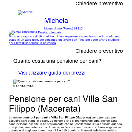
Chiedere preventivo
Michela
Monte Urano (Fermo) 63813
Email confermata
Sono una ragazza di 19 anni, ho minima esperienza come barista e ho svolto uno
stage in un asilo nido, sto cercando un lavoro part-Time per poter anche studiare
per il test di settembre in università
Chiedere preventivo
Quanto costa una pensione per cani?
Visualizzare guida dei prezzi
€
€€
€€€
€€€€
Pensione per cani Villa San
Filippo (Macerata)
Le nostre
pensioni per cani a Villa San Filippo (Macerata)
sono pensate per
accudire cani grandi e piccoli. Le persone che si prenderanno cura del tuo cane
sono persone esperte in addestramento canino, ospiteranno il tuo animale quando
non potrai prendertene cura. I prezzi per l’accudimento variano in base ai giorni, in
generale si aggirano attorno tra gli 8 e i 10 euro/ora. Ai nostri fedelissimi amici a