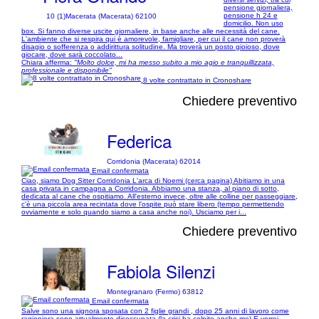
pensione giornaliera,
pensione h 24 e
10 (1)
Macerata (Macerata) 62100
domicilio. Non uso
box. Si fanno diverse uscite giornaliere, in base anche alle necessità del cane.
L'ambiente che si respira qui è amorevole, famigliare, per cui il cane non proverà
disagio o sofferenza o addirittura solitudine. Ma troverà un posto gioioso, dove
giocare, dove sarà coccolato...
Chiara afferma:
"Molto dolce, mi ha messo subito a mio agio e tranquillizzata,
professionale e disponibile"
8 volte contrattato in Cronoshare
Chiedere preventivo
Federica
Corridonia (Macerata) 62014
Email confermata
Ciao, siamo Dog Sitter Corridonia L'arca di Noemi (cerca pagina) Abitiamo in una
casa privata in campagna a Corridonia. Abbiamo una stanza, al piano di sotto,
dedicata al cane che ospitiamo. All'esterno invece, oltre alle colline per passeggiare,
c'è una piccola area recintata dove l'ospite può stare libero (tempo permettendo
ovviamente e solo quando siamo a casa anche noi). Usciamo per i...
Chiedere preventivo
Fabiola Silenzi
Montegranaro (Fermo) 63812
Email confermata
Salve sono una signora sposata con 2 figlie grandi , dopo 25 anni di lavoro come
ragioniera sono attualmente disoccupata (la crisi ha colpito anche me) E vorrei