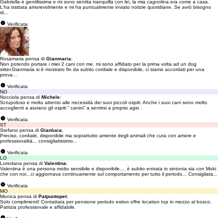
Gabriella è gentilissima e mi sono sentita tranquilla con lei, la mia cagnolina era come a casa.
L'ha trattata amorevolmente e mi ha puntualmente inviato notizie quotidiane. Se avrò bisogno
di...
Verificata
Rosamaria pensa di
Gianmaria
:
Non potendo portare i miei 2 cani con me, mi sono affidato per la prima volta ad un dog
sitter.Gianmaria si è mostrato fin da subito cordiale e disponibile, ci siamo accordati per una
prova...
Verificata
NO
Nocciola pensa di
Michele
:
Scrupoloso e molto attento alle necessità dei suoi piccoli ospiti. Anche i suoi cani sono molto
accoglienti a aiutano gli ospiti “ canini” a sentirsi a proprio agio .
Verificata
ST
Stefano pensa di
Gianluca
:
Preciso, cordiale, disponibile ma soprattutto amente degli animali che cura con amore e
professionalità... consigliatissimo...
Verificata
LO
Loredana pensa di
Valentina
:
Valentina è una persona molto sensibile e disponibile.... è subito entrata in sintonia sia con Moki
che con noi...ci aggiornava continuamente sul comportamento per tutto il periodo... Consigliata...
Verificata
MO
Monica pensa di
Patpuntopet
:
Solo complimenti! Contattata per pensione periodo estivo offre location top in mezzo al bosco.
Patrizia professionale e affidabile.