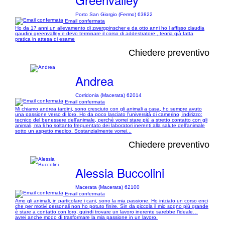
Porto San Giorgio (Fermo) 63822
Email confermata
Ho da 17 anni un allevamento di zwergpinscher e da otto anni ho l affisso claudia
gaudini greenvalley e devo terminare il corso di addestratore , teoria già fatta
pratica in attesa di esame
Chiedere preventivo
Andrea
Corridonia (Macerata) 62014
Email confermata
Mi chiamo andrea tardini, sono cresciuto con gli animali a casa, ho sempre avuto
una passione verso di loro. Ho da poco lasciato l'università di camerino, indirizzo:
tecnico del benessere dell'animale, perchè vorrei stare più a stretto contatto con gli
animali, ma li ho soltanto frequentato dei laboratori inerenti alla salute dell'animale
sotto un aspetto medico. Sostanzialmente vorrei...
Chiedere preventivo
Alessia Buccolini
Macerata (Macerata) 62100
Email confermata
Amo gli animali, in particolare i cani, sono la mia passione. Ho iniziato un corso enci
che per motivi personali non ho potuto finire. Sin da piccola il mio sogno più grande
è stare a contatto con loro, quindi trovare un lavoro inerente sarebbe l’ideale…
avrei anche modo di trasformare la mia passione in un lavoro.