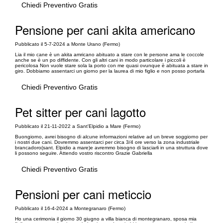
Chiedi Preventivo Gratis
Pensione per cani akita americano
Pubblicato il 5-7-2024 a Monte Urano (Fermo)
Lia il mio cane è un akita amricano abituato a stare con le persone ama le coccole
anche se è un po diffidente. Con gli altri cani in modo particolare i piccoli è
pericolosa Non vuole stare sola la porto con me quasi ovunque è abituata a stare in
giro. Dobbiamo assentarci un giorno per la laurea di mio figlio e non posso portarla
Chiedi Preventivo Gratis
Pet sitter per cani lagotto
Pubblicato il 21-11-2022 a Sant'Elpidio a Mare (Fermo)
Buongiorno, avrei bisogno di alcune informazioni relative ad un breve soggiorno per
i nostri due cani. Dovremmo assentarci per circa 3/4 ore verso la zona industriale
brancadoro(sant. Elpidio a mare)e avremmo bisogno di lasciarli in una struttura dove
li possono seguire. Attendo vostro riscontro Grazie Gabriella
Chiedi Preventivo Gratis
Pensioni per cani meticcio
Pubblicato il 16-4-2024 a Montegranaro (Fermo)
Ho una cerimonia il giorno 30 giugno a villa bianca di montegranaro, sposa mia