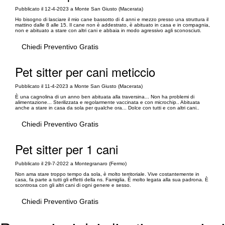
Pubblicato il 12-4-2023 a Monte San Giusto (Macerata)
Ho bisogno di lasciare il mio cane bassotto di 4 anni e mezzo presso una struttura il
mattino dalle 8 alle 15. Il cane non è addestrato, è abituato in casa e in compagnia,
non e abituato a stare con altri cani e abbaia in modo agressivo agli sconosciuti.
Chiedi Preventivo Gratis
Pet sitter per cani meticcio
Pubblicato il 11-4-2023 a Monte San Giusto (Macerata)
È una cagnolina di un anno ben abituata alla traversina... Non ha problemi di
alimentazione... Sterilizzata e regolarmente vaccinata e con microchip.. Abituata
anche a stare in casa da sola per qualche ora... Dolce con tutti e con altri cani..
Chiedi Preventivo Gratis
Pet sitter per 1 cani
Pubblicato il 29-7-2022 a Montegranaro (Fermo)
Non ama stare troppo tempo da sola, è molto territoriale. Vive costantemente in
casa, fa parte a tutti gli effetti della ns. Famiglia. È molto legata alla sua padrona. È
scontrosa con gli altri cani di ogni genere e sesso.
Chiedi Preventivo Gratis