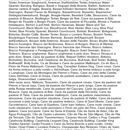
Terrier, American Staghound, American Staffordshire Terrier, American Water
Spaniel, Bandog, Bangara, Barak o Segugio della Bosnia, Barbet, Barbone in
diverse varietà di taglia, Basenji, Basset Artésien Normand, Basset Bleu de
Gascogne, Basset Fauve de Bretagne, Bassethound, Bassotto, Bayerischer
Gebirgsschweisshund, Beagle, Beagle-Harrier, Bearded Collie, Beauceron, Cane da
pastore di Beauce, Bedlington Terrier, Berger de Brie, Cane da pastore di Brie,
Berger de Picardie o Berger Picard, Cane da pastore di Piccardia, Bhotia o Pastore
himalayano, Bichon à poil frisé, Bichon Havanais, Biewer, Black and Tan
Coonhound, Black Mouth Cur, Bloodhound, Blue Heeler, Blue Lacy, Blue Paul
Terrier, Blue Picardy Spaniel, Bluetick Coonhound, Bobtail, Boerboel, Bolognese,
Bolonka, Border Collie, Border Terrier, Borzoi o Levriero Russo, Boston Terrier,
Bouledogue Francese, Bovaro Bernese, Bovaro dell'Appenzell, Bovaro
dell'Entlebuch, Bovaro delle Ardenne, Bovaro delle Fiandre, Boxer, Boykin Spaniel,
Bracco Auvergne, Bracco del Borbonese, Bracco di Burgos, Bracco di Weimar,
Bracco francese tipo Gascogne, Bracco francese tipo Pirenei, Bracco Italiano,
Bracco Portoghese o Perdigueiro Português, Bracco Saint Germain, Bracco
Tedesco, Bracco ungherese, Bracco ungherese a pelo duro, Bracco Slovacco a
pelo duro, Briard, Cane da pastore di Brie, Briquet Griffon Vendeen, Brittany,
Broholmer, Bucovina, vedi Ciobănesc de Bucovina, Bull Arab, Bull Terrier, Bulldog,
Bullmastiff, Bully Kutta, Ca de Bestiar o Cane da pastore Mallorquin, Ca de Bou o
Perro de Presa Mallorquin, Canaan Dog, Canadian Eskimo Dog, Cane corso, Cane
da ferma tedesco a pelo ruvido o Stichelhaar, Cane da ferma tedesco a pelo lungo
o Langhaar, Cane da Montagna dei Pirenei o Patou, Cane da orso della Carelia,
Cane dell'Atlas, Cane di Oropa, Cane da pastore australiano, Cane da pastore
belga, Groenendael, Laekenois.
Altre razze sono: Malinois, Tervueren, Cane da pastore croato, Cane da pastore dei
Pirenei a faccia rasa, Cane da pastore dei Pirenei a pelo lungo, Cane da pastore
della Russia meridionale, Cane da pastore del Caucaso, Cane da pastore di
Beauce, Cane da pastore di Brie, Cane da pastore della Piccardia, Cane da
pastore di Tatra, Cane da pastore mallorquín, Cane da pastore maremmano
abruzzese, Cane da pastore olandese, Cane da pastore di Vallée, Cane da pastore
scozzese a pelo lungo, Cane da pastore tedesco, Cane di Sant'Uberto, Cane lupo
Cecoslovacco, Cane lupo di Saarloos, Cane lupo Italiano, Cane nudo cinese, Cane
nudo messicano, Cane nudo peruviano o Perro sin pelo del Peru, Cane pastore
italiano, Cane toccatore, Cane da Serra di Estrela, Cão da Serra de Aires, Cão de
Água Português, Cão de Castro Laboreiro, Cão de Fila de São Miguel, Cão de Fila
da Terceira, Cão de Gado Transmontano, Caravan Hound, Carlino o Pug, Carpatin,
Catahoula Bulldog, Catahoula Leopard Dog, Catahoula Bulldog, Cavalier King
Charles Spaniel, Cesky Fousek o Cane da ferma Boemo a pelo ruvido, Cesky
Terrier, Chart Polski o Levriero Polacco, Chesapeake Bay Retriever, Chien de Saint