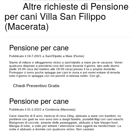
Altre richieste di Pensione
per cani Villa San Filippo
(Macerata)
Pensione per cane
Pubblicato il 19-7-2021 a Sant'Elpidio a Mare (Fermo)
Siamo di milano e alloggeremo vicino a sant'elpidio a mare per le vacanze. Vorrei
qualcuno disposto a prendersi cura del cane durante il giorno, tipo asilo diurno
(dalle 10.00 circa del mattino alle 19.00 circa) presso il ns o proprio domicilio.
Purtroppo ci sono poche spiagge per cani in zona e poi vorrei evitare di tenerla
tutto il giorno in spiaggia con noi perchè si stressa molto. Con gli...
Chiedi Preventivo Gratis
Pensione per cane
Pubblicato il 31-1-2022 a Corridonia (Macerata)
Cane maschio di 9 anni, meticcio di circa 24kg, abituato a stare con bambini, no
problemi con gatti se non sono loro a dargli fastidio, possibili litigi con cani maschi.
Bisognoso di coccole, amante delle passeggiate, abituato a fare bisogni fuori.
Mangia di tutto, a volte per attirare l attenzione ruba oggetti da mordicchiare. La
notte è abituato a dormire con qualcuno vicino. Non castrato