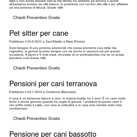
figlia e non posso lasciare sola la mia wendy noi abitiamo ad ancona e quindi
abbastanza lontano da villa bianca, la porteremo con noi fino alla villa e po' affidarla
ad una persona di fiducia. Grazie mille
Chiedi Preventivo Gratis
Pet sitter per cane
Pubblicato il 24-6-2021 a Sant'Elpidio a Mare (Fermo)
Avrei bisogno di una persona amorevole che possa prendersi cura della mia
cagnolina, in genere la porto sempre con me anche in vacanza ma per questa
occasione, 6 giorni e 5 notti totali, necessito di un professionista che se ne possa
prendere cura Grazie mille
Chiedi Preventivo Gratis
Pensioni per cani terranova
Pubblicato il 24-7-2024 a Corridonia (Macerata)
Il cane è un terranova bianco e nero, si chiama buddy, ha 4 anni. È un cane molto
dolce e anche giocoso quando ha voglia di giocare. I problemi di questo cane è
che soffre molto il caldo, non ama la solitudine e in casa ama dormire sotto l’aria
condizionata.
Chiedi Preventivo Gratis
Pensione per cani bassotto