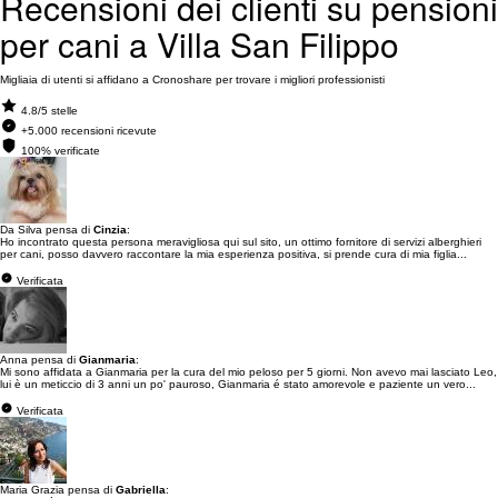
Recensioni dei clienti su pensioni
per cani a Villa San Filippo
Migliaia di utenti si affidano a Cronoshare per trovare i migliori professionisti
4.8/5 stelle
+5.000 recensioni ricevute
100% verificate
Da Silva pensa di
Cinzia
:
Ho incontrato questa persona meravigliosa qui sul sito, un ottimo fornitore di servizi alberghieri
per cani, posso davvero raccontare la mia esperienza positiva, si prende cura di mia figlia...
Verificata
Anna pensa di
Gianmaria
:
Mi sono affidata a Gianmaria per la cura del mio peloso per 5 giorni. Non avevo mai lasciato Leo,
lui è un meticcio di 3 anni un po' pauroso, Gianmaria é stato amorevole e paziente un vero...
Verificata
Maria Grazia pensa di
Gabriella
: