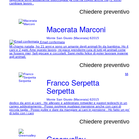
cambiare lavoro .
Chiedere preventivo
Macerata Marconi
Monte San Giusto (Macerata) 62015
Email confermata
Mi chiamo natalia, ho 21 anni e sono un amante degli animali fin da bambina. Ho 4
cani e 2 gatti. Amo questo lavoro, mi piace prendermi cura di tutti gli animali come
se fossero miei, farli giocare e coccolarli. Sarei molto felice di poter lavorare insieme
agli animali.
Chiedere preventivo
Mi
Franco Serpetta
Serpetta
Monte San Giusto (Macerata) 62015
dedico da anni ai cani . Ho allevato e addestrato rottweiler e pastori tedeschi in un
campo addestramento . Posso svolgere qualsiasi mansione anche con cani di
piccola taglia . Posso pulire e dare da mangiare ai cani in pensione . Ho fatto un po'
di tutto con i cani
Chiedere preventivo
Greenvalley