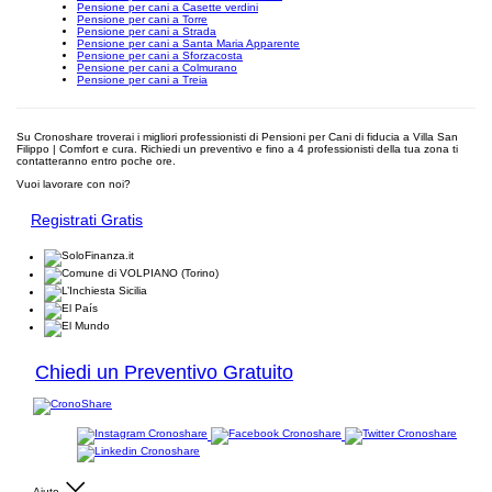
Pensione per cani a Casette verdini
Pensione per cani a Torre
Pensione per cani a Strada
Pensione per cani a Santa Maria Apparente
Pensione per cani a Sforzacosta
Pensione per cani a Colmurano
Pensione per cani a Treia
Su Cronoshare troverai i migliori professionisti di Pensioni per Cani di fiducia a Villa San
Filippo | Comfort e cura. Richiedi un preventivo e fino a 4 professionisti della tua zona ti
contatteranno entro poche ore.
Vuoi lavorare con noi?
Registrati Gratis
Chiedi un Preventivo Gratuito
Aiuto