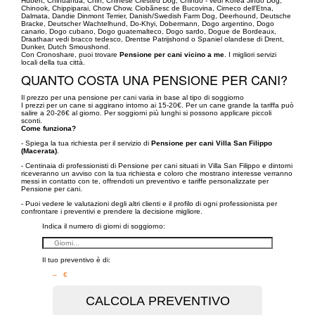
Hubert, Chihuahua, Chin, Chinese Crested Dog, Chindo - vedi Korea Jindo Dog,
Chinook, Chippiparai, Chow Chow, Ciobănesc de Bucovina, Cirneco dell'Etna,
Dalmata, Dandie Dinmont Terrier, Danish/Swedish Farm Dog, Deerhound, Deutsche
Bracke, Deutscher Wachtelhund, Do-Khyi, Dobermann, Dogo argentino, Dogo
canario, Dogo cubano, Dogo guatemalteco, Dogo sardo, Dogue de Bordeaux,
Draathaar vedi bracco tedesco, Drentse Patrijshond o Spaniel olandese di Drent,
Dunker, Dutch Smoushond.
Con Cronoshare, puoi trovare
Pensione per cani vicino a me
. I migliori servizi
locali della tua città.
QUANTO COSTA UNA PENSIONE PER CANI?
Il prezzo per una pensione per cani varia in base al tipo di soggiorno
I prezzi per un cane si aggirano intorno ai 15-20€. Per un cane grande la tariffa può
salire a 20-26€ al giorno. Per soggiorni più lunghi si possono applicare piccoli
sconti.
Come funziona?
- Spiega la tua richiesta per il servizio di
Pensione per cani Villa San Filippo
(Macerata)
.
- Centinaia di professionisti di Pensione per cani situati in Villa San Filippo e dintorni
riceveranno un avviso con la tua richiesta e coloro che mostrano interesse verranno
messi in contatto con te, offrendoti un preventivo e tariffe personalizzate per
Pensione per cani.
- Puoi vedere le valutazioni degli altri clienti e il profilo di ogni professionista per
confrontare i preventivi e prendere la decisione migliore.
Indica il numero di giorni di soggiorno:
Il tuo preventivo è di:
– €