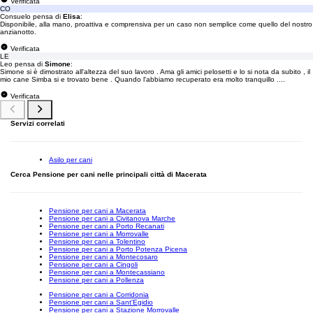
Verificata
CO
Consuelo pensa di
Elisa
:
Disponibile, alla mano, proattiva e comprensiva per un caso non semplice come quello del nostro
anzianotto.
Verificata
LE
Leo pensa di
Simone
:
Simone si è dimostrato all'altezza del suo lavoro . Ama gli amici pelosetti e lo si nota da subito , il
mio cane Simba si e trovato bene . Quando l'abbiamo recuperato era molto tranquillo ....
Verificata
Servizi correlati
Asilo per cani
Cerca Pensione per cani nelle principali città di Macerata
Pensione per cani a Macerata
Pensione per cani a Civitanova Marche
Pensione per cani a Porto Recanati
Pensione per cani a Morrovalle
Pensione per cani a Tolentino
Pensione per cani a Porto Potenza Picena
Pensione per cani a Montecosaro
Pensione per cani a Cingoli
Pensione per cani a Montecassiano
Pensione per cani a Pollenza
Pensione per cani a Corridonia
Pensione per cani a Sant'Egidio
Pensione per cani a Stazione Morrovalle