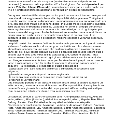
quattro zampe verrà dato da mangiare (fornito direttamente dal padrone se
necessario), verranno puliti e portati fuori 2 volte al giorno. Se cerchi
pensioni per
cani a Villa San Filippo (Macerata)
, informati senza impegno ed entro poche ore
fino a 4 professionisti ti contatteranno per fornirti un prezzo personalizzato.
Con questo servizio di Pensione per cani si potrà concordare il ritiro e consegna del
cane che dovrà soggiornare in base alla disponibilità del proprietario. Tutti gli amici
a quattro zampe avranno a disposizione un programma studiato appositamente per
loro, con esigenze mirate per ognuno di loro. In questo modo il soggiorno diventerà
il più gradevole e divertente possibile. La pulizia nei centri di alloggio per animali
viene regolarmente disinfettata durante e in base all'esigenza di ogni ospite, per
l'intera durata del soggiorno. Anche l'alimentazione è molto curata, e se richiesto dal
proprietario può anche essere personalizzata in base al proprio cane. E se
qualcuno di loro è soggetto a prescrizioni mediche specifiche verranno rispettate.
Requisiti
I requisiti minimi che possono facilitare la scelta della pensione per il proprio amico,
si devono focalizzare sui box dove vengono ospitati i cani: i box devono essere
abbastanza spaziosi con una parte che si affaccia all'aperto e ovviamente una
parte del box deve essere riparata dal sole e dalla pioggia; devono essere puliti e
devono avere delle aree verdi adibite a passeggiare, correre e giocare. I box
devono essere lavati e disinfettati ogni giorno. Altri requisiti molto importanti, che
non bisogna assolutamente trascurare, per far stare bene il proprio cane come se
fosse a casa propria e non far sentire la mancanza dei propri padroni, sono i
seguenti: - la frequenza e le modalità di pulizia degli alloggi;
- assicuratevi che i cani vengano alimentati a sufficienza e secondo le loro
esigenze;
- gli orari che vengono sottoposti durante la giornata;
- la presenza di un custode o comunque responsabile 24 ore su 24;
- presenza di un veterinario.
Una soluzione perfetta in cui lasciare il nostro amato amico a quattro zampe è un
asilo per cani, ovvero una sorta di istituto che offre la possibilità di accogliere i cani
durante l'intera giornata lavorativa dei propri padroni. All'interno di questi asili per
cani, si svolgono attività che il cane avrà la possibilità di realizzare.
Le razze più comuni di cani che serviamo sono: Affenpinscher, Africanis, Airedale
terrier, Akbash, Akita (Akita Inu), Alabai, Alano español, Alano, Alapaha Blue Blood
Bulldog, Alaskan Klee Kai, Alaskan husky, Alaskan Malamute, Alopekis,
Alpenländische Dachsbracke, Alsaziano - vedi Cane da pastore tedesco, American
Akita, American Bulldog, JDJ American Bulldog, Scotts American Bulldog, Southern
White American Bulldog, American Eskimo Dog, American Foxhound, American
Hairless Terrier, American Husky vedi Canadian Eskimo Dog, American Pit Bull