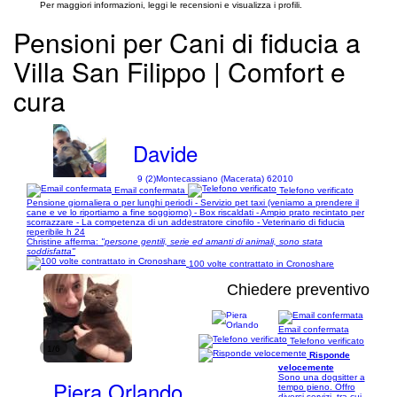
Per maggiori informazioni, leggi le recensioni e visualizza i profili.
Pensioni per Cani di fiducia a
Villa San Filippo | Comfort e
cura
Davide
9 (2)
Montecassiano (Macerata) 62010
Email confermata
Telefono verificato
Pensione giornaliera o per lunghi periodi - Servizio pet taxi (veniamo a prendere il
cane e ve lo riportiamo a fine soggiorno) - Box riscaldati - Ampio prato recintato per
scorrazzare - La competenza di un addestratore cinofilo - Veterinario di fiducia
reperibile h 24
Christine afferma:
"persone gentili, serie ed amanti di animali, sono stata
soddisfatta"
100 volte contrattato in Cronoshare
Chiedere preventivo
Email confermata
Telefono verificato
1/6
Risponde
velocemente
Sono una dogsitter a
Piera Orlando
tempo pieno. Offro
diversi servizi, tra cui