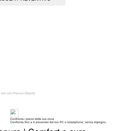
 per cani Pianura (Napoli)
Confronta i prezzi della tua zona
Confronta fino a 4 preventivi dal tuo PC o smartphone, senza impegno.