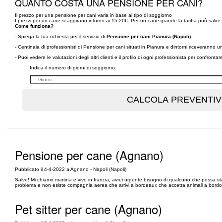
QUANTO COSTA UNA PENSIONE PER CANI?
Il prezzo per una pensione per cani varia in base al tipo di soggiorno
I prezzi per un cane si aggirano intorno ai 15-20€. Per un cane grande la tariffa può salire 
Come funziona?
- Spiega la tua richiesta per il servizio di
Pensione per cani Pianura (Napoli)
.
- Centinaia di professionisti di Pensione per cani situati in Pianura e dintorni riceveranno 
- Puoi vedere le valutazioni degli altri clienti e il profilo di ogni professionista per confronta
Indica il numero di giorni di soggiorno:
Pensione per cane (Agnano)
Pubblicato il 4-4-2022 a Agnano - Napoli (Napoli)
Salve! Mi chiamo martina e vivo in francia, avrei urgente bisogno di qualcuno che possa 
problema e non esiste compagnia aerea che arrivi a bordeaux che accetta animali a bordo 
Pet sitter per cane (Agnano)