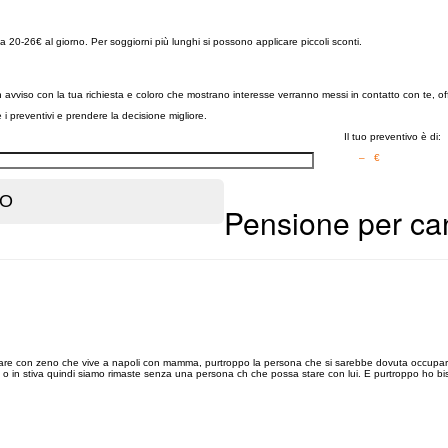
a 20-26€ al giorno. Per soggiorni più lunghi si possono applicare piccoli sconti.
un avviso con la tua richiesta e coloro che mostrano interesse verranno messi in contatto con te, o
re i preventivi e prendere la decisione migliore.
Il tuo preventivo è di:
– €
Pensione per can
stare con zeno che vive a napoli con mamma, purtroppo la persona che si sarebbe dovuta occupare
o in stiva quindi siamo rimaste senza una persona ch che possa stare con lui. E purtroppo ho bi