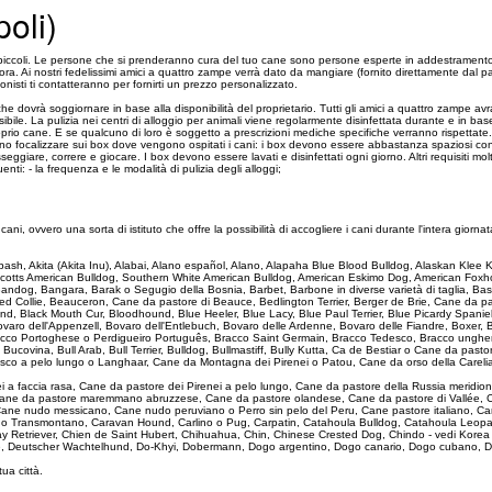
oli)
iccoli. Le persone che si prenderanno cura del tuo cane sono persone esperte in addestramento 
/ora. Ai nostri fedelissimi amici a quattro zampe verrà dato da mangiare (fornito direttamente dal pa
nisti ti contatteranno per fornirti un prezzo personalizzato.
che dovrà soggiornare in base alla disponibilità del proprietario. Tutti gli amici a quattro zamp
bile. La pulizia nei centri di alloggio per animali viene regolarmente disinfettata durante e in bas
oprio cane. E se qualcuno di loro è soggetto a prescrizioni mediche specifiche verranno rispettate
 devono focalizzare sui box dove vengono ospitati i cani: i box devono essere abbastanza spaziosi c
eggiare, correre e giocare. I box devono essere lavati e disinfettati ogni giorno. Altri requisiti m
i: - la frequenza e le modalità di pulizia degli alloggi;
 ovvero una sorta di istituto che offre la possibilità di accogliere i cani durante l'intera giornata l
 Akbash, Akita (Akita Inu), Alabai, Alano español, Alano, Alapaha Blue Blood Bulldog, Alaskan Kle
Scotts American Bulldog, Southern White American Bulldog, American Eskimo Dog, American Foxho
, Bandog, Bangara, Barak o Segugio della Bosnia, Barbet, Barbone in diverse varietà di taglia,
Collie, Beauceron, Cane da pastore di Beauce, Bedlington Terrier, Berger de Brie, Cane da past
d, Black Mouth Cur, Bloodhound, Blue Heeler, Blue Lacy, Blue Paul Terrier, Blue Picardy Spanie
ovaro dell'Appenzell, Bovaro dell'Entlebuch, Bovaro delle Ardenne, Bovaro delle Fiandre, Boxer,
Bracco Portoghese o Perdigueiro Português, Bracco Saint Germain, Bracco Tedesco, Bracco unghe
e Bucovina, Bull Arab, Bull Terrier, Bulldog, Bullmastiff, Bully Kutta, Ca de Bestiar o Cane da 
sco a pelo lungo o Langhaar, Cane da Montagna dei Pirenei o Patou, Cane da orso della Carelia
ei a faccia rasa, Cane da pastore dei Pirenei a pelo lungo, Cane da pastore della Russia merid
, Cane da pastore maremmano abruzzese, Cane da pastore olandese, Cane da pastore di Vallée, 
ane nudo messicano, Cane nudo peruviano o Perro sin pelo del Peru, Cane pastore italiano, Ca
ado Transmontano, Caravan Hound, Carlino o Pug, Carpatin, Catahoula Bulldog, Catahoula Leopa
ay Retriever, Chien de Saint Hubert, Chihuahua, Chin, Chinese Crested Dog, Chindo - vedi Kore
e, Deutscher Wachtelhund, Do-Khyi, Dobermann, Dogo argentino, Dogo canario, Dogo cubano, D
 tua città.