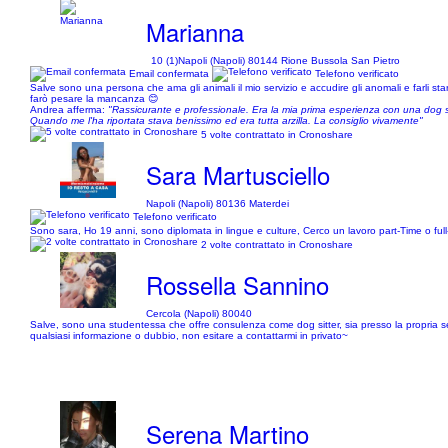
Marianna
10 (1)
Napoli (Napoli) 80144 Rione Bussola San Pietro
Email confermata
Telefono verificato
Salve sono una persona che ama gli animali il mio servizio e accudire gli anomali e farli st
farò pesare la mancanza 😊
Andrea afferma:
"Rassicurante e professionale. Era la mia prima esperienza con una dog sit
Quando me l'ha riportata stava benissimo ed era tutta arzilla. La consiglio vivamente"
5 volte contrattato in Cronoshare
Sara Martusciello
Napoli (Napoli) 80136 Materdei
Telefono verificato
Sono sara, Ho 19 anni, sono diplomata in lingue e culture, Cerco un lavoro part-Time o ful
2 volte contrattato in Cronoshare
Rossella Sannino
Cercola (Napoli) 80040
Salve, sono una studentessa che offre consulenza come dog sitter, sia presso la propria se
qualsiasi informazione o dubbio, non esitare a contattarmi in privato~
Serena Martino