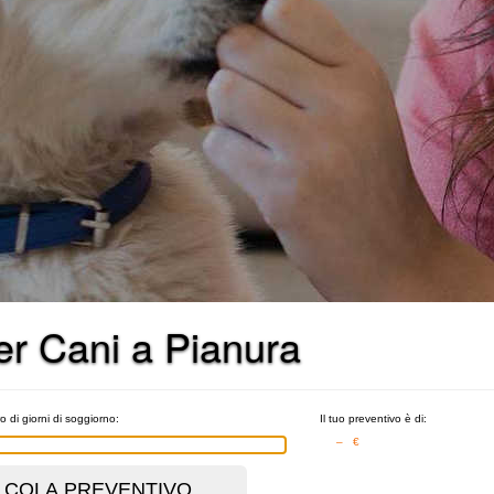
per Cani a Pianura
o di giorni di soggiorno:
Il tuo preventivo è di:
– €