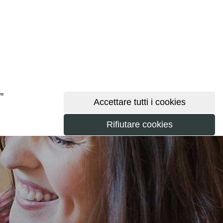
ere
maggiori