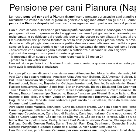
Pensione per cani Pianura (Nap
Le nostre
pensioni per cani a Pianura (Napoli)
sono pensate per accudire cani grandi e p
l’accudimento variano in base ai giorni, in generale si aggirano attorno tra gli 8 e i 10 euro
per cani a Pianura (Napoli)
, informati senza impegno ed entro poche ore fino a 4 professio
Con questo servizio di Pensione per cani si potrà concordare il ritiro e consegna del cane 
per ognuno di loro. In questo modo il soggiorno diventerà il più gradevole e divertente possi
molto curata, e se richiesto dal proprietario può anche essere personalizzata in base al pr
I requisiti minimi che possono facilitare la scelta della pensione per il proprio amico, si
dal sole e dalla pioggia; devono essere puliti e devono avere delle aree verdi adibite a pass
come se fosse a casa propria e non far sentire la mancanza dei propri padroni, sono i seguent
- assicuratevi che i cani vengano alimentati a sufficienza e secondo le loro esigenze;
- gli orari che vengono sottoposti durante la giornata;
- la presenza di un custode o comunque responsabile 24 ore su 24;
- presenza di un veterinario.
Una soluzione perfetta in cui lasciare il nostro amato amico a quattro zampe è un asilo per cani,
cane avrà la possibilità di realizzare.
Le razze più comuni di cani che serviamo sono: Affenpinscher, Africanis, Airedale terrier,
vedi Cane da pastore tedesco, American Akita, American Bulldog, JDJ American Bulldog, 
Bull Terrier, American Staghound, American Staffordshire Terrier, American Water Spaniel
Bassethound, Bassotto, Bayerischer Gebirgsschweisshund, Beagle, Beagle-Harrier, Bearded 
Pastore himalayano, Bichon à poil frisé, Bichon Havanais, Biewer, Black and Tan Coonhoun
Terrier, Borzoi o Levriero Russo, Boston Terrier, Bouledogue Francese, Bovaro Bernese, B
Weimar, Bracco francese tipo Gascogne, Bracco francese tipo Pirenei, Bracco Italiano, 
pastore di Brie, Briquet Griffon Vendeen, Brittany, Broholmer, Bucovina, vedi Ciobănesc d
Dog, Cane corso, Cane da ferma tedesco a pelo ruvido o Stichelhaar, Cane da ferma tede
Groenendael, Laekenois.
Altre razze sono: Malinois, Tervueren, Cane da pastore croato, Cane da pastore dei Piren
Cane da pastore della Piccardia, Cane da pastore di Tatra, Cane da pastore mallorquín
Cane lupo Cecoslovacco, Cane lupo di Saarloos, Cane lupo Italiano, Cane nudo cinese, C
Cão de Castro Laboreiro, Cão de Fila de São Miguel, Cão de Fila da Terceira, Cão de G
ferma Boemo a pelo ruvido, Cesky Terrier, Chart Polski o Levriero Polacco, Chesapeake B
Dalmata, Dandie Dinmont Terrier, Danish/Swedish Farm Dog, Deerhound, Deutsche Brack
Drentse Patrijshond o Spaniel olandese di Drent, Dunker, Dutch Smoushond.
Con Cronoshare, puoi trovare
Pensione per cani vicino a me
. I migliori servizi locali della