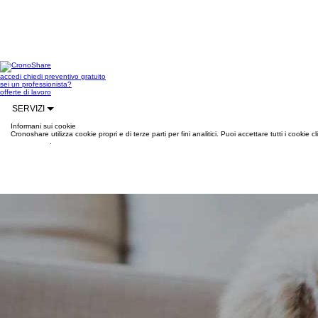
accedi
chiedi preventivo gratuito
sei un professionista?
offerte di lavoro
SERVIZI
Informani sui cookie
Cronoshare utilizza cookie propri e di terze parti per fini analitici. Puoi accettare tutti i cookie
informazioni
.