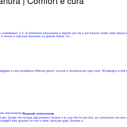
ianura | Comfort e cura
o le commissioni. C 2. Si richiedono educazione e rispetto per me e per il lavoro svolto nella misura 
ppo è venuto a mancare lasciando un grande dolore, ho...
ggiate e cura quotidiana offrendo giochi, coccole e sicurezza per ogni cane. Mi impegno a farli se
Risponde velocemente
ltri. Quello che mi lega agli animali è l’amore e la cura che ho per loro, so comunicare con loro e
argli il cibo quando voi non ci siete, idem per gatti. Durante il...