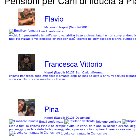
Pensioni per Cani di fiducia a P
Flavio
Marano di Napoli (Napoli) 80016
Email confermata
Avvisi: 1. | preventivi e le tariffe sono variabili in base a diversi fattori e non comprendon
tutti! Ho iniziato il mio percorso cinofilo con Balù (bovaro del bernese) per 8 anni, purtro
Francesca Vittorio
Napoli (Napoli) 80137 San Carlo all'Arena
chiamo francesca sono affidabile e amante degli animali da oltre 4 anni, mi occupo di passe
sono via. Ho un cane maschio di 4 anni
Pina
Napoli (Napoli) 80138 Decumani
Email confermata
Telefono verificato
Ciao a tutti, mi chiamo Pina e ho sempre avuto un cane, da 6 anni mi occupo dei cani degli a
pomeriggio per fare delle belle passeggiate, e posso anche ospitare il cane a casa mia o port
1 volte contrattato in Cronoshare