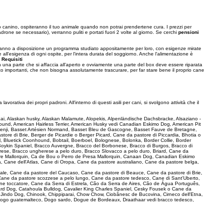
canino, ospiteranno il tuo animale quando non potrai prendertene cura. I prezzi per
drone se necessario), verranno puliti e portati fuori 2 volte al giorno. Se cerchi
pensioni
e avranno a disposizione un programma studiato appositamente per loro, con esigenze mirate
e all'esigenza di ogni ospite, per l'intera durata del soggiorno. Anche l'alimentazione è
.
Requisiti
on una parte che si affaccia all'aperto e ovviamente una parte del box deve essere riparata
olto importanti, che non bisogna assolutamente trascurare, per far stare bene il proprio cane
avorativa dei propri padroni. All'interno di questi asili per cani, si svolgono attività che il
e Kai, Alaskan husky, Alaskan Malamute, Alopekis, Alpenländische Dachsbracke, Alsaziano -
und, American Hairless Terrier, American Husky vedi Canadian Eskimo Dog, American Pit
 Basenji, Basset Artésien Normand, Basset Bleu de Gascogne, Basset Fauve de Bretagne,
ore di Brie, Berger de Picardie o Berger Picard, Cane da pastore di Piccardia, Bhotia o
l, Bluetick Coonhound, Bobtail, Boerboel, Bolognese, Bolonka, Border Collie, Border
 Boykin Spaniel, Bracco Auvergne, Bracco del Borbonese, Bracco di Burgos, Bracco di
rese, Bracco ungherese a pelo duro, Bracco Slovacco a pelo duro, Briard, Cane da
pastore Mallorquin, Ca de Bou o Perro de Presa Mallorquin, Canaan Dog, Canadian Eskimo
, Cane dell'Atlas, Cane di Oropa, Cane da pastore australiano, Cane da pastore belga,
ionale, Cane da pastore del Caucaso, Cane da pastore di Beauce, Cane da pastore di Brie,
Cane da pastore scozzese a pelo lungo, Cane da pastore tedesco, Cane di Sant'Uberto,
ne toccatore, Cane da Serra di Estrela, Cão da Serra de Aires, Cão de Água Português,
rd Dog, Catahoula Bulldog, Cavalier King Charles Spaniel, Cesky Fousek o Cane da
a Jindo Dog, Chinook, Chippiparai, Chow Chow, Ciobănesc de Bucovina, Cirneco dell'Etna,
ogo guatemalteco, Dogo sardo, Dogue de Bordeaux, Draathaar vedi bracco tedesco,