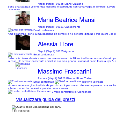
Napoli (Napoli) 80145 Miano Chiaiano
Sono una ragazza volenterosa, flessibile e soprattutto con tanta voglia di lavorare. Lavoro 
competitivi
Maria Beatrice Mansi
Napoli (Napoli) 80131 Capodimonte
Email confermata
Amo gli animali , sono la mia passione da sempre e ho pensato di farne il mio lavoro , se d
Alessia Fiore
Napoli (Napoli) 80125 Agnano
Email confermata
Salve, mi chiamo alessia e sono una studentessa. Ho 18 anni ed ho un amore sfrenato per gli
in casa. Ho sempre posseduto animali di qualsiasi genere, curandoli come fossero figli. Al
Massimo Frascarini
Pianura (Napoli) 80126 Pianura Rione Traiano
Email confermata
Telefono verificato
Ho sempre amato gli animali sin da piccolo, ed è per questo che me ne prendo cura anche
e l'attenzione che necessita per star bene e sereno
3 volte contrattato in Cronoshare
Visualizzare guida dei prezzi
€
€€
€€€
€€€€