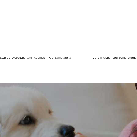
 cliccando “Accettare tutti i cookies”. Puoi cambiare la
configurazione
, e/o rifiutare, cosi come otten