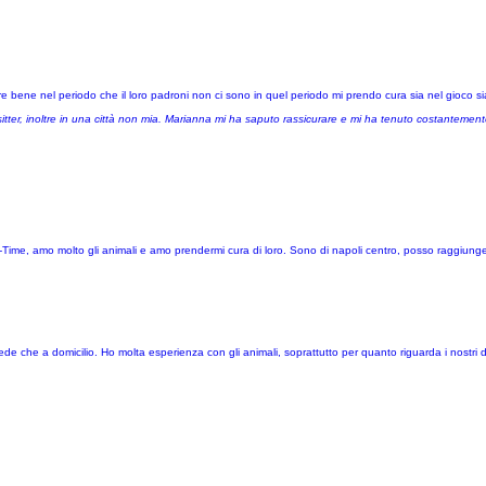
are bene nel periodo che il loro padroni non ci sono in quel periodo mi prendo cura sia nel gioco s
ter, inoltre in una città non mia. Marianna mi ha saputo rassicurare e mi ha tenuto costantemente
l-Time, amo molto gli animali e amo prendermi cura di loro. Sono di napoli centro, posso raggiung
de che a domicilio. Ho molta esperienza con gli animali, soprattutto per quanto riguarda i nostri