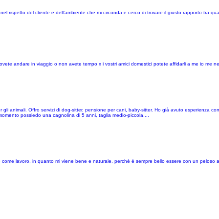
nel rispetto del cliente e dell’ambiente che mi circonda e cerco di trovare il giusto rapporto tra q
ovete andare in viaggio o non avete tempo x i vostri amici domestici potete affidarli a me io me n
 animali. Offro servizi di dog-sitter, pensione per cani, baby-sitter. Ho già avuto esperienza com
 momento possiedo una cagnolina di 5 anni, taglia medio-piccola,...
 come lavoro, in quanto mi viene bene e naturale, perchè è sempre bello essere con un peloso a 