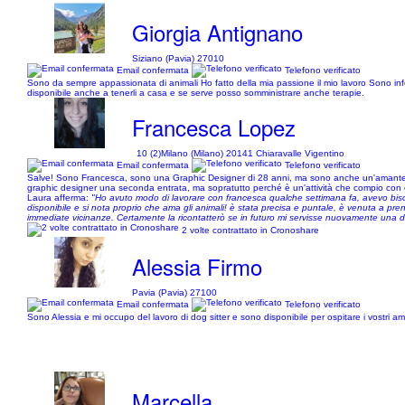
Giorgia Antignano
Siziano (Pavia) 27010
Email confermata
Telefono verificato
Sono da sempre appassionata di animali Ho fatto della mia passione il mio lavoro Sono infer
disponibile anche a tenerli a casa e se serve posso somministrare anche terapie.
Francesca Lopez
10 (2)
Milano (Milano) 20141 Chiaravalle Vigentino
Email confermata
Telefono verificato
Salve! Sono Francesca, sono una Graphic Designer di 28 anni, ma sono anche un'amante degli 
graphic designer una seconda entrata, ma sopratutto perché è un'attività che compio con
Laura afferma:
"Ho avuto modo di lavorare con francesca qualche settimana fa, avevo biso
disponibile e si nota proprio che ama gli animali! è stata precisa e puntale, è venuta a pr
immediate vicinanze. Certamente la ricontatterò se in futuro mi servisse nuovamente una do
2 volte contrattato in Cronoshare
Alessia Firmo
Pavia (Pavia) 27100
Email confermata
Telefono verificato
Sono Alessia e mi occupo del lavoro di dog sitter e sono disponibile per ospitare i vostri
Marcella