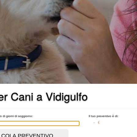
er Cani a Vidigulfo
o di giorni di soggiorno:
Il tuo preventivo è di:
– €