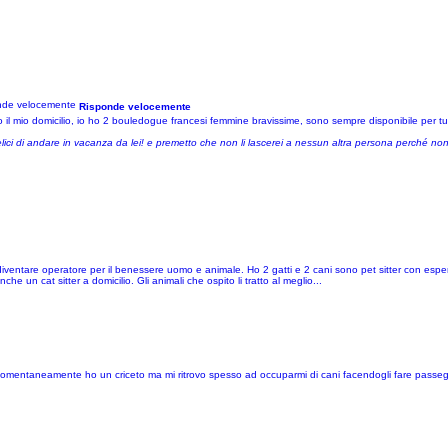
Risponde velocemente
mio domicilio, io ho 2 bouledogue francesi femmine bravissime, sono sempre disponibile per tutto
lici di andare in vacanza da lei! e premetto che non li lascerei a nessun altra persona perché non
diventare operatore per il benessere uomo e animale. Ho 2 gatti e 2 cani sono pet sitter con espe
he un cat sitter a domicilio. Gli animali che ospito li tratto al meglio...
omentaneamente ho un criceto ma mi ritrovo spesso ad occuparmi di cani facendogli fare passeg