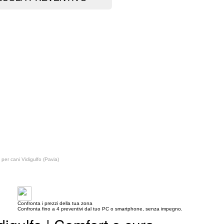
per cani Vidigulfo (Pavia)
Confronta i prezzi della tua zona
Confronta fino a 4 preventivi dal tuo PC o smartphone, senza impegno.