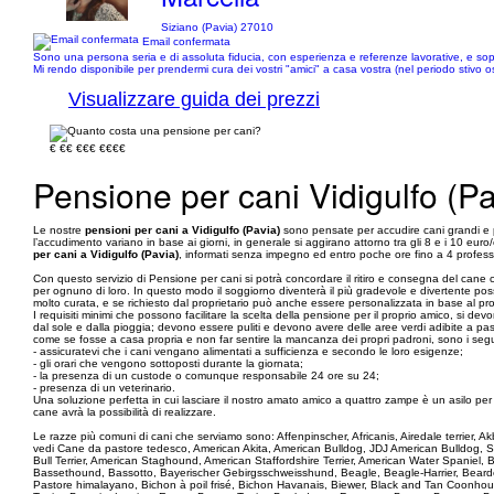
Siziano (Pavia) 27010
Email confermata
Sono una persona seria e di assoluta fiducia, con esperienza e referenze lavorative, e sop
Mi rendo disponibile per prendermi cura dei vostri "amici" a casa vostra (nel periodo stivo o
Visualizzare guida dei prezzi
€
€€
€€€
€€€€
Pensione per cani Vidigulfo (Pa
Le nostre
pensioni per cani a Vidigulfo (Pavia)
sono pensate per accudire cani grandi e 
l’accudimento variano in base ai giorni, in generale si aggirano attorno tra gli 8 e i 10 euro
per cani a Vidigulfo (Pavia)
, informati senza impegno ed entro poche ore fino a 4 professio
Con questo servizio di Pensione per cani si potrà concordare il ritiro e consegna del cane 
per ognuno di loro. In questo modo il soggiorno diventerà il più gradevole e divertente possi
molto curata, e se richiesto dal proprietario può anche essere personalizzata in base al pr
I requisiti minimi che possono facilitare la scelta della pensione per il proprio amico, si
dal sole e dalla pioggia; devono essere puliti e devono avere delle aree verdi adibite a pass
come se fosse a casa propria e non far sentire la mancanza dei propri padroni, sono i seguent
- assicuratevi che i cani vengano alimentati a sufficienza e secondo le loro esigenze;
- gli orari che vengono sottoposti durante la giornata;
- la presenza di un custode o comunque responsabile 24 ore su 24;
- presenza di un veterinario.
Una soluzione perfetta in cui lasciare il nostro amato amico a quattro zampe è un asilo per cani,
cane avrà la possibilità di realizzare.
Le razze più comuni di cani che serviamo sono: Affenpinscher, Africanis, Airedale terrier,
vedi Cane da pastore tedesco, American Akita, American Bulldog, JDJ American Bulldog, 
Bull Terrier, American Staghound, American Staffordshire Terrier, American Water Spaniel
Bassethound, Bassotto, Bayerischer Gebirgsschweisshund, Beagle, Beagle-Harrier, Bearded 
Pastore himalayano, Bichon à poil frisé, Bichon Havanais, Biewer, Black and Tan Coonhoun