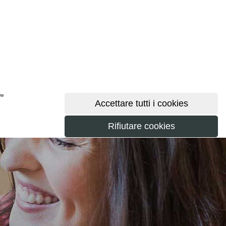
ere
maggiori