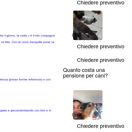
Chiedere preventivo
 il giorno, la notte c è il mio compagno
1/1
 mi fido. Con lei sono tranquilla come se
Chiedere preventivo
Chiedere preventivo
Quanto costa una
pensione per cani?
rienza (posso fornire referenze) e con
giate e giocando/stando con loro e in
1/6
Chiedere preventivo