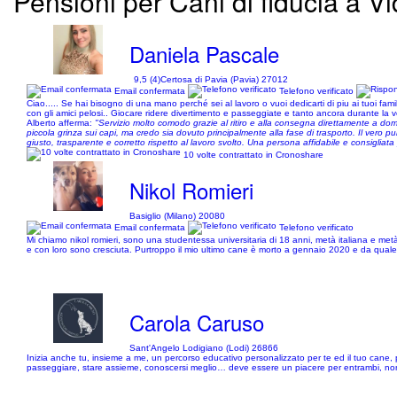
Pensioni per Cani di fiducia a Vi
Daniela Pascale
9,5 (4)
Certosa di Pavia (Pavia) 27012
Email confermata
Telefono verificato
Ciao..... Se hai bisogno di una mano perché sei al lavoro o vuoi dedicarti di piu ai tuoi famili
con gli amici pelosi.. Giocare ridere divertimento e passeggiate e tanto ancora durante la v
Alberto afferma:
"Servizio molto comodo grazie al ritiro e alla consegna direttamente a domi
piccola grinza sui capi, ma credo sia dovuto principalmente alla fase di trasporto. Il vero 
giusto, trasparente e corretto rispetto al lavoro svolto. Una persona affidabile e consiglia
10 volte contrattato in Cronoshare
Nikol Romieri
Basiglio (Milano) 20080
Email confermata
Telefono verificato
Mi chiamo nikol romieri, sono una studentessa universitaria di 18 anni, metà italiana e m
e con loro sono cresciuta. Purtroppo il mio ultimo cane è morto a gennaio 2020 e da qual
Carola Caruso
Sant'Angelo Lodigiano (Lodi) 26866
Inizia anche tu, insieme a me, un percorso educativo personalizzato per te ed il tuo cane, p
passeggiare, stare assieme, conoscersi meglio… deve essere un piacere per entrambi, non