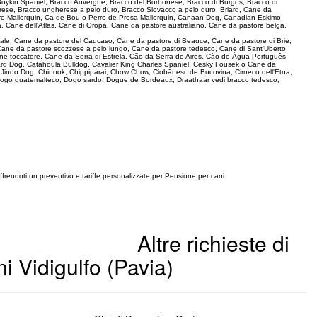
 Boykin Spaniel, Bracco Auvergne, Bracco del Borbonese, Bracco di Burgos, Bracco di
rese, Bracco ungherese a pelo duro, Bracco Slovacco a pelo duro, Briard, Cane da
pastore Mallorquin, Ca de Bou o Perro de Presa Mallorquin, Canaan Dog, Canadian Eskimo
, Cane dell'Atlas, Cane di Oropa, Cane da pastore australiano, Cane da pastore belga,
ionale, Cane da pastore del Caucaso, Cane da pastore di Beauce, Cane da pastore di Brie,
Cane da pastore scozzese a pelo lungo, Cane da pastore tedesco, Cane di Sant'Uberto,
ne toccatore, Cane da Serra di Estrela, Cão da Serra de Aires, Cão de Água Português,
rd Dog, Catahoula Bulldog, Cavalier King Charles Spaniel, Cesky Fousek o Cane da
a Jindo Dog, Chinook, Chippiparai, Chow Chow, Ciobănesc de Bucovina, Cirneco dell'Etna,
ogo guatemalteco, Dogo sardo, Dogue de Bordeaux, Draathaar vedi bracco tedesco,
offrendoti un preventivo e tariffe personalizzate per Pensione per cani.
Altre richieste di
i Vidigulfo (Pavia)