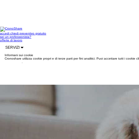
accedi
chiedi preventivo gratuito
sei un professionista?
offerte di lavoro
SERVIZI
Informani sui cookie
Cronoshare utilizza cookie propri e di terze parti per fini analitici. Puoi accettare tutti i cookie
informazioni
.