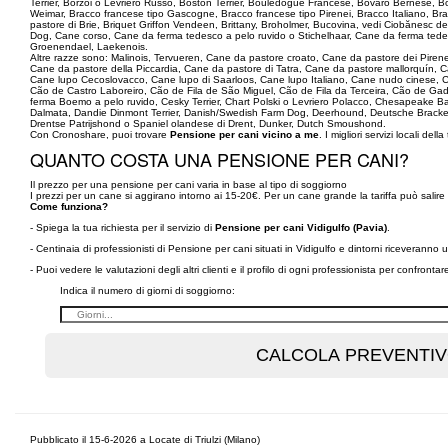
Terrier, Borzoi o Levriero Russo, Boston Terrier, Bouledogue Francese, Bovaro Bernese, B
Weimar, Bracco francese tipo Gascogne, Bracco francese tipo Pirenei, Bracco Italiano, 
pastore di Brie, Briquet Griffon Vendeen, Brittany, Broholmer, Bucovina, vedi Ciobănesc d
Dog, Cane corso, Cane da ferma tedesco a pelo ruvido o Stichelhaar, Cane da ferma tede
Groenendael, Laekenois.
Altre razze sono: Malinois, Tervueren, Cane da pastore croato, Cane da pastore dei Piren
Cane da pastore della Piccardia, Cane da pastore di Tatra, Cane da pastore mallorquín
Cane lupo Cecoslovacco, Cane lupo di Saarloos, Cane lupo Italiano, Cane nudo cinese, C
Cão de Castro Laboreiro, Cão de Fila de São Miguel, Cão de Fila da Terceira, Cão de G
ferma Boemo a pelo ruvido, Cesky Terrier, Chart Polski o Levriero Polacco, Chesapeake B
Dalmata, Dandie Dinmont Terrier, Danish/Swedish Farm Dog, Deerhound, Deutsche Brack
Drentse Patrijshond o Spaniel olandese di Drent, Dunker, Dutch Smoushond.
Con Cronoshare, puoi trovare
Pensione per cani vicino a me
. I migliori servizi locali della
QUANTO COSTA UNA PENSIONE PER CANI?
Il prezzo per una pensione per cani varia in base al tipo di soggiorno
I prezzi per un cane si aggirano intorno ai 15-20€. Per un cane grande la tariffa può salire 
Come funziona?
- Spiega la tua richiesta per il servizio di
Pensione per cani Vidigulfo (Pavia)
.
- Centinaia di professionisti di Pensione per cani situati in Vidigulfo e dintorni riceverann
- Puoi vedere le valutazioni degli altri clienti e il profilo di ogni professionista per confronta
Indica il numero di giorni di soggiorno:
Pubblicato il 15-6-2026 a Locate di Triulzi (Milano)