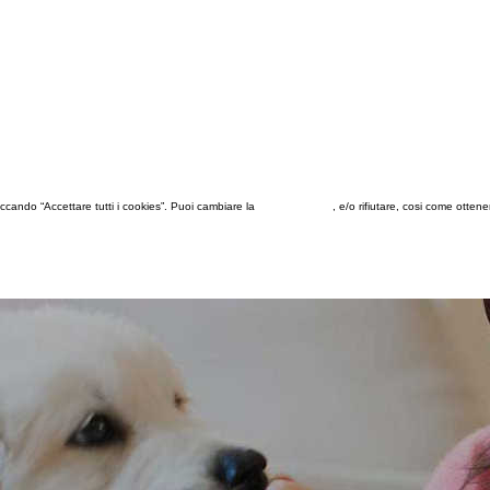
 cliccando “Accettare tutti i cookies”. Puoi cambiare la
configurazione
, e/o rifiutare, cosi come otten