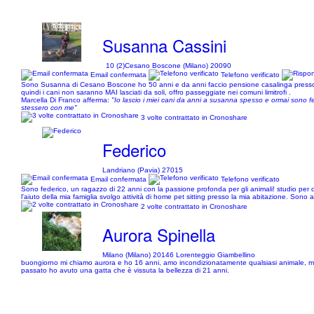
Susanna Cassini
10 (2)
Cesano Boscone (Milano) 20090
Email confermata
Telefono verificato
Sono Susanna di Cesano Boscone ho 50 anni e da anni faccio pensione casalinga presso il 
quindi i cani non saranno MAI lasciati da soli, offro passeggiate nei comuni limitrofi .
Marcella Di Franco afferma:
"Io lascio i miei cani da anni a susanna spesso e ormai sono fe
stessero con me"
3 volte contrattato in Cronoshare
Federico
Landriano (Pavia) 27015
Email confermata
Telefono verificato
Sono federico, un ragazzo di 22 anni con la passione profonda per gli animali! studio per 
l'aiuto della mia famiglia svolgo attività di home pet sitting presso la mia abitazione. Sono anc
2 volte contrattato in Cronoshare
Aurora Spinella
Milano (Milano) 20146 Lorenteggio Giambellino
buongiorno mi chiamo aurora e ho 16 anni, amo incondizionatamente qualsiasi animale, m
passato ho avuto una gatta che è vissuta la bellezza di 21 anni.