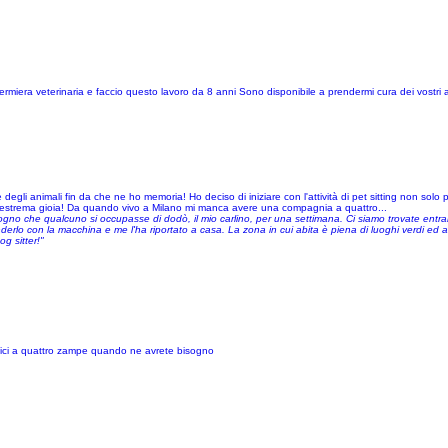
miera veterinaria e faccio questo lavoro da 8 anni Sono disponibile a prendermi cura dei vostri a
animali fin da che ne ho memoria! Ho deciso di iniziare con l'attività di pet sitting non solo per
 estrema gioia! Da quando vivo a Milano mi manca avere una compagnia a quattro...
gno che qualcuno si occupasse di dodò, il mio carlino, per una settimana. Ci siamo trovate entr
enderlo con la macchina e me l'ha riportato a casa. La zona in cui abita è piena di luoghi verdi ed
g sitter!"
 amici a quattro zampe quando ne avrete bisogno