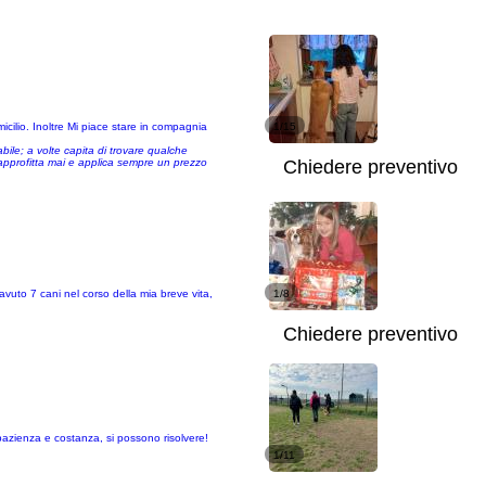
omicilio. Inoltre Mi piace stare in compagnia
1/15
bile; a volte capita di trovare qualche
e approfitta mai e applica sempre un prezzo
Chiedere preventivo
vuto 7 cani nel corso della mia breve vita,
1/8
Chiedere preventivo
 pazienza e costanza, si possono risolvere!
1/11