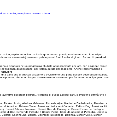
dove dormire, mangiare e ricevere affetto.
canino, ospiteranno il tuo animale quando non potrai prendertene cura. I prezzi per
drone se necessario), verranno puliti e portati fuori 2 volte al giorno. Se cerchi
pensioni
e avranno a disposizione un programma studiato appositamente per loro, con esigenze mirate
e all'esigenza di ogni ospite, per l'intera durata del soggiorno. Anche l'alimentazione è
.
Requisiti
on una parte che si affaccia all'aperto e ovviamente una parte del box deve essere riparata
olto importanti, che non bisogna assolutamente trascurare, per far stare bene il proprio cane
avorativa dei propri padroni. All'interno di questi asili per cani, si svolgono attività che il
e Kai, Alaskan husky, Alaskan Malamute, Alopekis, Alpenländische Dachsbracke, Alsaziano -
und, American Hairless Terrier, American Husky vedi Canadian Eskimo Dog, American Pit
 Basenji, Basset Artésien Normand, Basset Bleu de Gascogne, Basset Fauve de Bretagne,
ore di Brie, Berger de Picardie o Berger Picard, Cane da pastore di Piccardia, Bhotia o
l, Bluetick Coonhound, Bobtail, Boerboel, Bolognese, Bolonka, Border Collie, Border