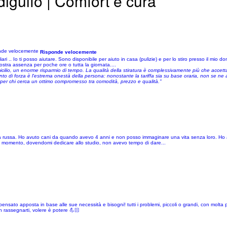
digulfo | Comfort e cura
Risponde velocemente
ari .. Io ti posso aiutare. Sono disponibile per aiuto in casa (pulizie) e per lo stiro presso il mio d
ostra assenza per poche ore o tutta la giornata....
cilio, un enorme risparmio di tempo. La qualità della stiratura è complessivamente più che accetta
punto di forza è l'estrema onestà della persona: nonostante la tariffa sia su base oraria, non se n
ta per chi cerca un ottimo compromesso tra comodità, prezzo e qualità."
età russa. Ho avuto cani da quando avevo 4 anni e non posso immaginare una vita senza loro. Ho a
e momento, dovendomi dedicare allo studio, non avevo tempo di dare...
ensato apposta in base alle sue necessità e bisogni! tutti i problemi, piccoli o grandi, con molta
 rassegnarti, volere è potere 💪🏻