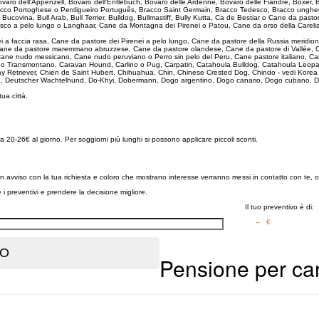
ovaro dell'Appenzell, Bovaro dell'Entlebuch, Bovaro delle Ardenne, Bovaro delle Fiandre, Boxer,
Bracco Portoghese o Perdigueiro Português, Bracco Saint Germain, Bracco Tedesco, Bracco unghe
e Bucovina, Bull Arab, Bull Terrier, Bulldog, Bullmastiff, Bully Kutta, Ca de Bestiar o Cane da 
sco a pelo lungo o Langhaar, Cane da Montagna dei Pirenei o Patou, Cane da orso della Carelia
ei a faccia rasa, Cane da pastore dei Pirenei a pelo lungo, Cane da pastore della Russia merid
, Cane da pastore maremmano abruzzese, Cane da pastore olandese, Cane da pastore di Vallée, 
ane nudo messicano, Cane nudo peruviano o Perro sin pelo del Peru, Cane pastore italiano, Ca
ado Transmontano, Caravan Hound, Carlino o Pug, Carpatin, Catahoula Bulldog, Catahoula Leopa
ay Retriever, Chien de Saint Hubert, Chihuahua, Chin, Chinese Crested Dog, Chindo - vedi Kore
e, Deutscher Wachtelhund, Do-Khyi, Dobermann, Dogo argentino, Dogo canario, Dogo cubano, D
 tua città.
a 20-26€ al giorno. Per soggiorni più lunghi si possono applicare piccoli sconti.
o un avviso con la tua richiesta e coloro che mostrano interesse verranno messi in contatto con te, 
re i preventivi e prendere la decisione migliore.
Il tuo preventivo è di:
– €
Pensione per can