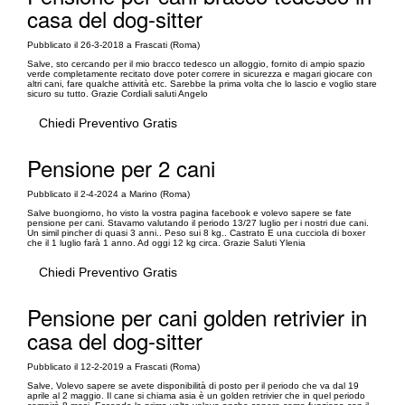
casa del dog-sitter
Pubblicato il 26-3-2018 a Frascati (Roma)
Salve, sto cercando per il mio bracco tedesco un alloggio, fornito di ampio spazio
verde completamente recitato dove poter correre in sicurezza e magari giocare con
altri cani, fare qualche attività etc. Sarebbe la prima volta che lo lascio e voglio stare
sicuro su tutto. Grazie Cordiali saluti Angelo
Chiedi Preventivo Gratis
Pensione per 2 cani
Pubblicato il 2-4-2024 a Marino (Roma)
Salve buongiorno, ho visto la vostra pagina facebook e volevo sapere se fate
pensione per cani. Stavamo valutando il periodo 13/27 luglio per i nostri due cani.
Un simil pincher di quasi 3 anni.. Peso sui 8 kg.. Castrato E una cucciola di boxer
che il 1 luglio farà 1 anno. Ad oggi 12 kg circa. Grazie Saluti Ylenia
Chiedi Preventivo Gratis
Pensione per cani golden retrivier in
casa del dog-sitter
Pubblicato il 12-2-2019 a Frascati (Roma)
Salve, Volevo sapere se avete disponibilità di posto per il periodo che va dal 19
aprile al 2 maggio. Il cane si chiama asia è un golden retrivier che in quel periodo