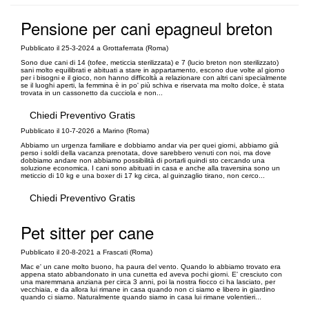
Pensione per cani epagneul breton
Pubblicato il 25-3-2024 a Grottaferrata (Roma)
Sono due cani di 14 (tofee, meticcia sterilizzata) e 7 (lucio breton non sterilizzato)
sani molto equilibrati e abituati a stare in appartamento, escono due volte al giorno
per i bisogni e il gioco, non hanno difficoltà a relazionare con altri cani specialmente
se il luoghi aperti, la femmina è in po' più schiva e riservata ma molto dolce, è stata
trovata in un cassonetto da cucciola e non...
Chiedi Preventivo Gratis
Pubblicato il 10-7-2026 a Marino (Roma)
Abbiamo un urgenza familiare e dobbiamo andar via per quei giorni, abbiamo già
perso i soldi della vacanza prenotata, dove sarebbero venuti con noi, ma dove
dobbiamo andare non abbiamo possibilità di portarli quindi sto cercando una
soluzione economica. I cani sono abituati in casa e anche alla traversina sono un
meticcio di 10 kg e una boxer di 17 kg circa, al guinzaglio tirano, non cerco...
Chiedi Preventivo Gratis
Pet sitter per cane
Pubblicato il 20-8-2021 a Frascati (Roma)
Mac e' un cane molto buono, ha paura del vento. Quando lo abbiamo trovato era
appena stato abbandonato in una cunetta ed aveva pochi giorni. E' cresciuto con
una maremmana anziana per circa 3 anni, poi la nostra fiocco ci ha lasciato, per
vecchiaia, e da allora lui rimane in casa quando non ci siamo e libero in giardino
quando ci siamo. Naturalmente quando siamo in casa lui rimane volentieri...