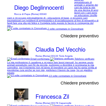
appassionato di
Diego Deglinnocenti
animale e amante dei
cani da tutta la vita,
da una decina di anni
lavori con i cani sono
Rocca di Papa (Roma) 00040
un educatore cinofilo
csen e mi occupo principalmente di : educazione di base, e recupero cani
traumatizzati con problemi di aggressività e di socializzazione al fine di reinserirli e di
fargli fare una vita più felice e Completa tutto questo lo faccio in compagnia del
mio...
2 volte contrattato in Cronoshare
Chiedere preventivo
Claudia Del Vecchio
Roma (Roma) 00133 Torre Angela
Email confermata
Telefono verificato
La mia professione è casalinga e mi piace fare lavori manuali, ho sempre avuto
animali soprattutto cani fin da piccola, purtroppo a dicembre è scomparsa la mia
cagnolina, per il momento non mi sento di prendere un cane ma ho tanta voglia di
prenderme cura anche se non mio, preferisco il lavoro da casa, ho un giardino
privato
13 volte contrattato in Cronoshare
Chiedere preventivo
Francesca Zil
Roma (Roma) 00178 Capannelle
Email confermata
Telefono verificato