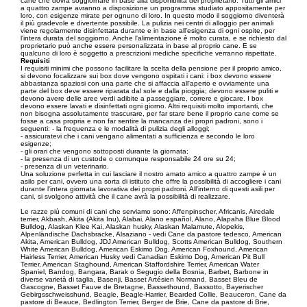
cane che dovrà soggiornare in base alla disponibilità del proprietario. Tutti gli amici
a quattro zampe avranno a disposizione un programma studiato appositamente per
loro, con esigenze mirate per ognuno di loro. In questo modo il soggiorno diventerà
il più gradevole e divertente possibile. La pulizia nei centri di alloggio per animali
viene regolarmente disinfettata durante e in base all'esigenza di ogni ospite, per
l'intera durata del soggiorno. Anche l'alimentazione è molto curata, e se richiesto dal
proprietario può anche essere personalizzata in base al proprio cane. E se
qualcuno di loro è soggetto a prescrizioni mediche specifiche verranno rispettate.
Requisiti
I requisiti minimi che possono facilitare la scelta della pensione per il proprio amico,
si devono focalizzare sui box dove vengono ospitati i cani: i box devono essere
abbastanza spaziosi con una parte che si affaccia all'aperto e ovviamente una
parte del box deve essere riparata dal sole e dalla pioggia; devono essere puliti e
devono avere delle aree verdi adibite a passeggiare, correre e giocare. I box
devono essere lavati e disinfettati ogni giorno. Altri requisiti molto importanti, che
non bisogna assolutamente trascurare, per far stare bene il proprio cane come se
fosse a casa propria e non far sentire la mancanza dei propri padroni, sono i
seguenti: - la frequenza e le modalità di pulizia degli alloggi;
- assicuratevi che i cani vengano alimentati a sufficienza e secondo le loro
esigenze;
- gli orari che vengono sottoposti durante la giornata;
- la presenza di un custode o comunque responsabile 24 ore su 24;
- presenza di un veterinario.
Una soluzione perfetta in cui lasciare il nostro amato amico a quattro zampe è un
asilo per cani, ovvero una sorta di istituto che offre la possibilità di accogliere i cani
durante l'intera giornata lavorativa dei propri padroni. All'interno di questi asili per
cani, si svolgono attività che il cane avrà la possibilità di realizzare.
Le razze più comuni di cani che serviamo sono: Affenpinscher, Africanis, Airedale
terrier, Akbash, Akita (Akita Inu), Alabai, Alano español, Alano, Alapaha Blue Blood
Bulldog, Alaskan Klee Kai, Alaskan husky, Alaskan Malamute, Alopekis,
Alpenländische Dachsbracke, Alsaziano - vedi Cane da pastore tedesco, American
Akita, American Bulldog, JDJ American Bulldog, Scotts American Bulldog, Southern
White American Bulldog, American Eskimo Dog, American Foxhound, American
Hairless Terrier, American Husky vedi Canadian Eskimo Dog, American Pit Bull
Terrier, American Staghound, American Staffordshire Terrier, American Water
Spaniel, Bandog, Bangara, Barak o Segugio della Bosnia, Barbet, Barbone in
diverse varietà di taglia, Basenji, Basset Artésien Normand, Basset Bleu de
Gascogne, Basset Fauve de Bretagne, Bassethound, Bassotto, Bayerischer
Gebirgsschweisshund, Beagle, Beagle-Harrier, Bearded Collie, Beauceron, Cane da
pastore di Beauce, Bedlington Terrier, Berger de Brie, Cane da pastore di Brie,