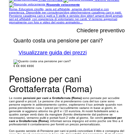
Risponde velocemente
Roma- Educatore cinofilo, serio ed affidabile, amante degli animali e con
esperienza. Disponibile per consulenze/dog sitter/pensione casalinga cani e gatti.
Pensione casalinga cani e gatti a 5 stelle e servizio dog sitter! amanti degli animali,
seri ed affidabili, con esperienza di volontariato nei canili. Vi terremo aggiornati
giornalmente con foto e video del vostro animaletto...
Chiedere preventivo
Quanto costa una pensione per cani?
Visualizzare guida dei prezzi
€
€€
€€€
€€€€
Pensione per cani
Grottaferrata (Roma)
Le nostre
pensioni per cani a Grottaferrata (Roma)
sono pensate per accudire
cani grandi e piccoli. Le persone che si prenderanno cura del tuo cane sono
persone esperte in addestramento canino, ospiteranno il tuo animale quando non
potrai prendertene cura. I prezzi per l’accudimento variano in base ai giorni, in
generale si aggirano attorno tra gli 8 e i 10 euro/ora. Ai nostri fedelissimi amici a
quattro zampe verrà dato da mangiare (fornito direttamente dal padrone se
necessario), verranno puliti e portati fuori 2 volte al giorno. Se cerchi
pensioni per
cani a Grottaferrata (Roma)
, informati senza impegno ed entro poche ore fino a 4
professionisti ti contatteranno per fornirti un prezzo personalizzato.
Con questo servizio di Pensione per cani si potrà concordare il ritiro e consegna del