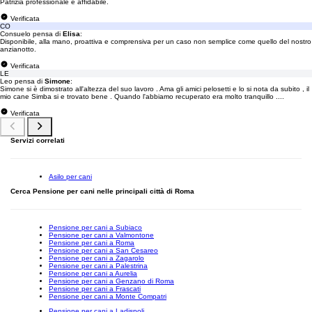
Patrizia professionale e affidabile.
Verificata
CO
Consuelo pensa di
Elisa
:
Disponibile, alla mano, proattiva e comprensiva per un caso non semplice come quello del nostro
anzianotto.
Verificata
LE
Leo pensa di
Simone
:
Simone si è dimostrato all'altezza del suo lavoro . Ama gli amici pelosetti e lo si nota da subito , il
mio cane Simba si e trovato bene . Quando l'abbiamo recuperato era molto tranquillo ....
Verificata
Servizi correlati
Asilo per cani
Cerca Pensione per cani nelle principali città di Roma
Pensione per cani a Subiaco
Pensione per cani a Valmontone
Pensione per cani a Roma
Pensione per cani a San Cesareo
Pensione per cani a Zagarolo
Pensione per cani a Palestrina
Pensione per cani a Aurelia
Pensione per cani a Genzano di Roma
Pensione per cani a Frascati
Pensione per cani a Monte Compatri
Pensione per cani a Ladispoli