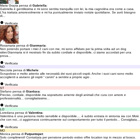
Maria Grazia pensa di
Gabriella
:
Gabriella è gentilissima e mi sono sentita tranquilla con lei, la mia cagnolina era come a casa.
L'ha trattata amorevolmente e mi ha puntualmente inviato notizie quotidiane. Se avrò bisogno
di...
Verificata
Rosamaria pensa di
Gianmaria
:
Non potendo portare i miei 2 cani con me, mi sono affidato per la prima volta ad un dog
sitter.Gianmaria si è mostrato fin da subito cordiale e disponibile, ci siamo accordati per una
prova...
Verificata
NO
Nocciola pensa di
Michele
:
Scrupoloso e molto attento alle necessità dei suoi piccoli ospiti. Anche i suoi cani sono molto
accoglienti a aiutano gli ospiti “ canini” a sentirsi a proprio agio .
Verificata
ST
Stefano pensa di
Gianluca
:
Preciso, cordiale, disponibile ma soprattutto amente degli animali che cura con amore e
professionalità... consigliatissimo...
Verificata
LO
Loredana pensa di
Valentina
:
Valentina è una persona molto sensibile e disponibile.... è subito entrata in sintonia sia con Moki
che con noi...ci aggiornava continuamente sul comportamento per tutto il periodo... Consigliata...
Verificata
MO
Monica pensa di
Patpuntopet
:
Solo complimenti! Contattata per pensione periodo estivo offre location top in mezzo al bosco.