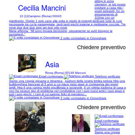
sitting in zona
Cecilia Mancini
ciampino, in più posso
ospitare a casa mia i
vostri pelosetti, ho un
appartamento di
10 (1)
Ciampino (Roma) 00043
110mq con un
giardinetto. Ospito 1 solo cane alla volta in modo di potergli dedicare tutte le cure
necessarie tra cui le passeggiate, tanti tanti giochi insieme e moltissime coccole. Tre
nove due due due zero sei due otto nove
Maria afferma:
"Mi sono trovata benissimo, sicuramente se avrò bisogno la
contatterò."
2 volte contrattato in Cronoshare
Chiedere preventivo
Asia
Roma (Roma) 00146 Marconi
Email confermata
Telefono verificato
Siamo una coppia giovane e dinamica , padroni della nostra bimba pelosa Hira,una
bulldogghina francese di 5 anni a cui piace moto stare in compagnia dei propri
simili. Hira è una canina molto equilibrata e socievole ,è un ottima padrona di casa e
non ha nessun tipo di problema nel condividere con i suoi nuovi amici i suoi spazi e
tutti i suoi giochi. I cani di cui saremo felici di prenderci...
3 volte contrattato in Cronoshare
Chiedere preventivo
Email confermata
1/26
Telefono verificato
Siamo una coppia