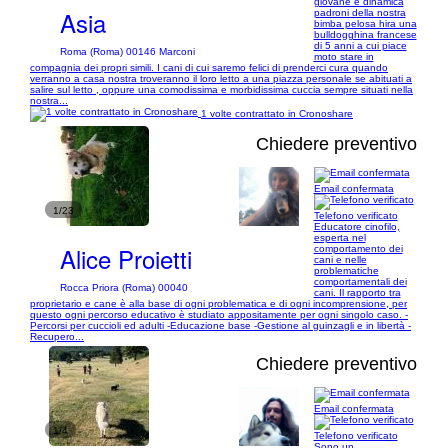
giovane e dinamica
Asia
padroni della nostra
bimba pelosa hira una
bulldogghina francese
di 5 anni a cui piace
Roma (Roma) 00146 Marconi
moto stare in
compagnia dei propri simili. I cani di cui saremo felici di prenderci cura quando
verranno a casa nostra troveranno il loro letto a una piazza personale se abituati a
salire sul letto , oppure una comodissima e morbidissima cuccia sempre situati nella
nostra...
1 volte contrattato in Cronoshare
Chiedere preventivo
Email confermata
1/23
Telefono verificato
Educatore cinofilo,
esperta nel
Alice Proietti
comportamento dei
cani e nelle
problematiche
comportamentali dei
Rocca Priora (Roma) 00040
cani. Il rapporto tra
proprietario e cane è alla base di ogni problematica e di ogni incomprensione, per
questo ogni percorso educativo è studiato appositamente per ogni singolo caso. -
Percorsi per cuccioli ed adulti -Educazione base -Gestione al guinzagli e in libertà -
Recupero...
Chiedere preventivo
Email confermata
1/4
Telefono verificato
Sono un