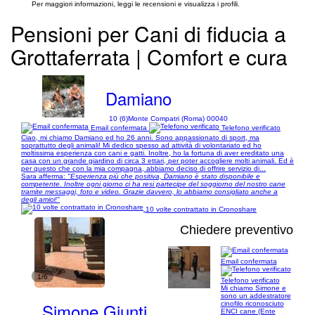
Per maggiori informazioni, leggi le recensioni e visualizza i profili.
Pensioni per Cani di fiducia a
Grottaferrata | Comfort e cura
Damiano
10 (6)
Monte Compatri (Roma) 00040
Email confermata
Telefono verificato
Ciao, mi chiamo Damiano ed ho 26 anni. Sono appassionato di sport, ma
soprattutto degli animali! Mi dedico spesso ad attività di volontariato ed ho
moltissima esperienza con cani e gatti. Inoltre, ho la fortuna di aver ereditato una
casa con un grande giardino di circa 3 ettari, per poter accogliere molti animali. Ed è
per questo che con la mia compagna, abbiamo deciso di offrire servizio di...
Sara afferma:
"Esperienza più che positiva, Damiano è stato disponibile e
competente. Inoltre ogni giorno ci ha resi partecipe del soggiorno del nostro cane
tramite messaggi, foto e video. Grazie davvero, lo abbiamo consigliato anche a
degli amici!"
10 volte contrattato in Cronoshare
Chiedere preventivo
Email confermata
1/6
Telefono verificato
Mi chiamo Simone e
sono un addestratore
Simone Giunti
cinofilo riconosciuto
ENCI cane (Ente