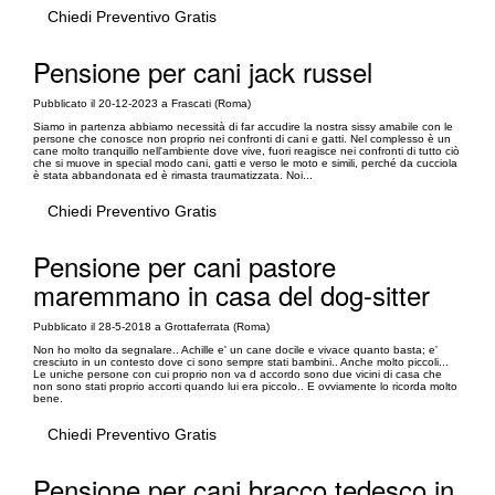
Chiedi Preventivo Gratis
Pensione per cani jack russel
Pubblicato il 20-12-2023 a Frascati (Roma)
Siamo in partenza abbiamo necessità di far accudire la nostra sissy amabile con le
persone che conosce non proprio nei confronti di cani e gatti. Nel complesso è un
cane molto tranquillo nell'ambiente dove vive, fuori reagisce nei confronti di tutto ciò
che si muove in special modo cani, gatti e verso le moto e simili, perché da cucciola
è stata abbandonata ed è rimasta traumatizzata. Noi...
Chiedi Preventivo Gratis
Pensione per cani pastore
maremmano in casa del dog-sitter
Pubblicato il 28-5-2018 a Grottaferrata (Roma)
Non ho molto da segnalare.. Achille e' un cane docile e vivace quanto basta; e'
cresciuto in un contesto dove ci sono sempre stati bambini.. Anche molto piccoli...
Le uniche persone con cui proprio non va d accordo sono due vicini di casa che
non sono stati proprio accorti quando lui era piccolo.. E ovviamente lo ricorda molto
bene.
Chiedi Preventivo Gratis
Pensione per cani bracco tedesco in