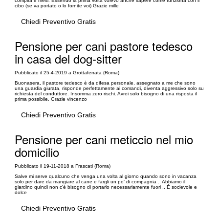
compirà 8 mesi. Essendo la prima volta volevo anche sapere come funziona con il
cibo (se va portato o lo fornite voi) Grazie mille
Chiedi Preventivo Gratis
Pensione per cani pastore tedesco
in casa del dog-sitter
Pubblicato il 25-4-2019 a Grottaferrata (Roma)
Buonasera, il pastore tedesco è da difesa personale, assegnato a me che sono
una guardia giurata, risponde perfettamente ai comandi, diventa aggressivo solo su
richiesta del conduttore. Insomma zero rischi. Avrei solo bisogno di una risposta il
prima possibile. Grazie vincenzo
Chiedi Preventivo Gratis
Pensione per cani meticcio nel mio
domicilio
Pubblicato il 19-11-2018 a Frascati (Roma)
Salve mi serve qualcuno che venga una volta al giorno quando sono in vacanza
solo per dare da mangiare al cane e fargli un po' di compagnia .. Abbiamo il
giardino quindi non c'è bisogno di portarlo necessariamente fuori .. È socievole e
dolce
Chiedi Preventivo Gratis