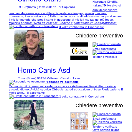
Nazionale Cinofilia
Italiana)🐕 Ho diversi
9,8 (2)
Roma (Roma) 00155 Tor Sapienza
anni di esperienza
con cani di diverse razze e differenti tipi di caratteri (aggressivo, timoroso,
dominante, iper reattivo ecc..) Utilizzo varie tecniche di addestramento per ricercare
il miglior metodo che porti il cane in questione ai migliori risultati nel più breve...
Maurizio afferma:
"Nella da eccepire. Cortese e professionale! Consigliatissimo!"
3 volte contrattato in Cronoshare
Chiedere preventivo
Email confermata
1/12
Telefono verificato
Homo Canis Asd
Roma (Roma) 00134 Vallerano Castel di Leva
Risponde velocemente
Centro cinofilo immersi nel verde tra roma e castelli romani! Possibilità di asilo e
pascolo diurno. Attività sportive Obbedienza ed educazione di base Rieducazione E
molto altro... Ti aspettiamo
2 volte contrattato in Cronoshare
Chiedere preventivo
Email confermata
1/4
Telefono verificato
Offro servizio di dog