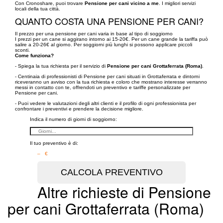
Con Cronoshare, puoi trovare
Pensione per cani vicino a me
. I migliori servizi
locali della tua città.
QUANTO COSTA UNA PENSIONE PER CANI?
Il prezzo per una pensione per cani varia in base al tipo di soggiorno
I prezzi per un cane si aggirano intorno ai 15-20€. Per un cane grande la tariffa può
salire a 20-26€ al giorno. Per soggiorni più lunghi si possono applicare piccoli
sconti.
Come funziona?
- Spiega la tua richiesta per il servizio di
Pensione per cani Grottaferrata (Roma)
.
- Centinaia di professionisti di Pensione per cani situati in Grottaferrata e dintorni
riceveranno un avviso con la tua richiesta e coloro che mostrano interesse verranno
messi in contatto con te, offrendoti un preventivo e tariffe personalizzate per
Pensione per cani.
- Puoi vedere le valutazioni degli altri clienti e il profilo di ogni professionista per
confrontare i preventivi e prendere la decisione migliore.
Indica il numero di giorni di soggiorno:
Il tuo preventivo è di:
– €
Altre richieste di Pensione
per cani Grottaferrata (Roma)