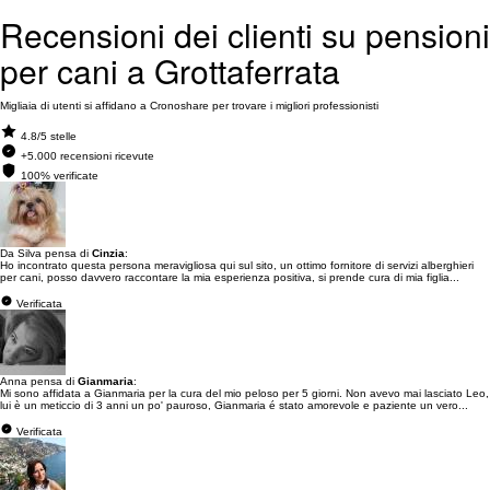
Recensioni dei clienti su pensioni
per cani a Grottaferrata
Migliaia di utenti si affidano a Cronoshare per trovare i migliori professionisti
4.8/5 stelle
+5.000 recensioni ricevute
100% verificate
Da Silva pensa di
Cinzia
:
Ho incontrato questa persona meravigliosa qui sul sito, un ottimo fornitore di servizi alberghieri
per cani, posso davvero raccontare la mia esperienza positiva, si prende cura di mia figlia...
Verificata
Anna pensa di
Gianmaria
:
Mi sono affidata a Gianmaria per la cura del mio peloso per 5 giorni. Non avevo mai lasciato Leo,
lui è un meticcio di 3 anni un po' pauroso, Gianmaria é stato amorevole e paziente un vero...
Verificata