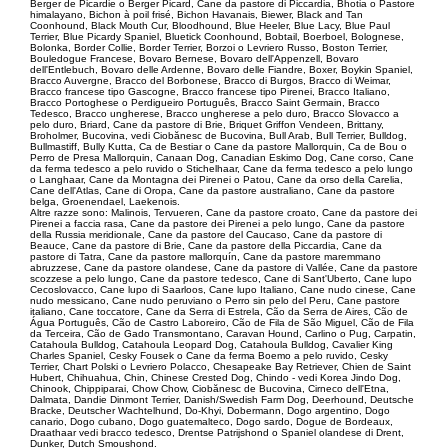
Berger de Picardie o Berger Picard, Cane da pastore di Piccardia, Bhotia o Pastore
himalayano, Bichon à poil frisé, Bichon Havanais, Biewer, Black and Tan
Coonhound, Black Mouth Cur, Bloodhound, Blue Heeler, Blue Lacy, Blue Paul
Terrier, Blue Picardy Spaniel, Bluetick Coonhound, Bobtail, Boerboel, Bolognese,
Bolonka, Border Collie, Border Terrier, Borzoi o Levriero Russo, Boston Terrier,
Bouledogue Francese, Bovaro Bernese, Bovaro dell'Appenzell, Bovaro
dell'Entlebuch, Bovaro delle Ardenne, Bovaro delle Fiandre, Boxer, Boykin Spaniel,
Bracco Auvergne, Bracco del Borbonese, Bracco di Burgos, Bracco di Weimar,
Bracco francese tipo Gascogne, Bracco francese tipo Pirenei, Bracco Italiano,
Bracco Portoghese o Perdigueiro Português, Bracco Saint Germain, Bracco
Tedesco, Bracco ungherese, Bracco ungherese a pelo duro, Bracco Slovacco a
pelo duro, Briard, Cane da pastore di Brie, Briquet Griffon Vendeen, Brittany,
Broholmer, Bucovina, vedi Ciobănesc de Bucovina, Bull Arab, Bull Terrier, Bulldog,
Bullmastiff, Bully Kutta, Ca de Bestiar o Cane da pastore Mallorquin, Ca de Bou o
Perro de Presa Mallorquin, Canaan Dog, Canadian Eskimo Dog, Cane corso, Cane
da ferma tedesco a pelo ruvido o Stichelhaar, Cane da ferma tedesco a pelo lungo
o Langhaar, Cane da Montagna dei Pirenei o Patou, Cane da orso della Carelia,
Cane dell'Atlas, Cane di Oropa, Cane da pastore australiano, Cane da pastore
belga, Groenendael, Laekenois.
Altre razze sono: Malinois, Tervueren, Cane da pastore croato, Cane da pastore dei
Pirenei a faccia rasa, Cane da pastore dei Pirenei a pelo lungo, Cane da pastore
della Russia meridionale, Cane da pastore del Caucaso, Cane da pastore di
Beauce, Cane da pastore di Brie, Cane da pastore della Piccardia, Cane da
pastore di Tatra, Cane da pastore mallorquín, Cane da pastore maremmano
abruzzese, Cane da pastore olandese, Cane da pastore di Vallée, Cane da pastore
scozzese a pelo lungo, Cane da pastore tedesco, Cane di Sant'Uberto, Cane lupo
Cecoslovacco, Cane lupo di Saarloos, Cane lupo Italiano, Cane nudo cinese, Cane
nudo messicano, Cane nudo peruviano o Perro sin pelo del Peru, Cane pastore
italiano, Cane toccatore, Cane da Serra di Estrela, Cão da Serra de Aires, Cão de
Água Português, Cão de Castro Laboreiro, Cão de Fila de São Miguel, Cão de Fila
da Terceira, Cão de Gado Transmontano, Caravan Hound, Carlino o Pug, Carpatin,
Catahoula Bulldog, Catahoula Leopard Dog, Catahoula Bulldog, Cavalier King
Charles Spaniel, Cesky Fousek o Cane da ferma Boemo a pelo ruvido, Cesky
Terrier, Chart Polski o Levriero Polacco, Chesapeake Bay Retriever, Chien de Saint
Hubert, Chihuahua, Chin, Chinese Crested Dog, Chindo - vedi Korea Jindo Dog,
Chinook, Chippiparai, Chow Chow, Ciobănesc de Bucovina, Cirneco dell'Etna,
Dalmata, Dandie Dinmont Terrier, Danish/Swedish Farm Dog, Deerhound, Deutsche
Bracke, Deutscher Wachtelhund, Do-Khyi, Dobermann, Dogo argentino, Dogo
canario, Dogo cubano, Dogo guatemalteco, Dogo sardo, Dogue de Bordeaux,
Draathaar vedi bracco tedesco, Drentse Patrijshond o Spaniel olandese di Drent,
Dunker, Dutch Smoushond.