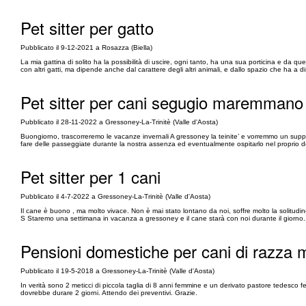
Pet sitter per gatto
Pubblicato il 9-12-2021 a Rosazza (Biella)
La mia gattina di solito ha la possibilità di uscire, ogni tanto, ha una sua porticina e da qu
con altri gatti, ma dipende anche dal carattere degli altri animali, e dallo spazio che ha a
Pet sitter per cani segugio maremmano
Pubblicato il 28-11-2022 a Gressoney-La-Trinitè (Valle d'Aosta)
Buongiorno, trascorreremo le vacanze invernali A gressoney la teinite’ e vorremmo un su
fare delle passeggiate durante la nostra assenza ed eventualmente ospitarlo nel proprio dom
Pet sitter per 1 cani
Pubblicato il 4-7-2022 a Gressoney-La-Trinitè (Valle d'Aosta)
Il cane è buono , ma molto vivace. Non è mai stato lontano da noi, soffre molto la solitudin
S Staremo una settimana in vacanza a gressoney e il cane starà con noi durante il giorno.
Pensioni domestiche per cani di razza me
Pubblicato il 19-5-2018 a Gressoney-La-Trinitè (Valle d'Aosta)
In verità sono 2 meticci di piccola taglia di 8 anni femmine e un derivato pastore tedesco f
dovrebbe durare 2 giorni. Attendo dei preventivi. Grazie.