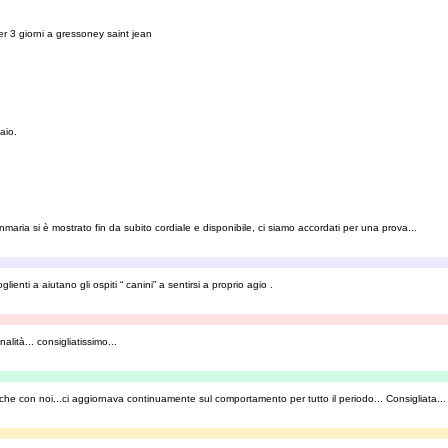
er 3 giorni a gressoney saint jean
aio.
maria si è mostrato fin da subito cordiale e disponibile, ci siamo accordati per una prova...
enti a aiutano gli ospiti “ canini” a sentirsi a proprio agio .
lità... consigliatissimo...
 che con noi...ci aggiornava continuamente sul comportamento per tutto il periodo... Consigliata...