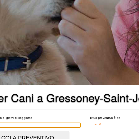
 per Cani a Gressoney-Saint-
o di giorni di soggiorno:
Il tuo preventivo è di:
– €