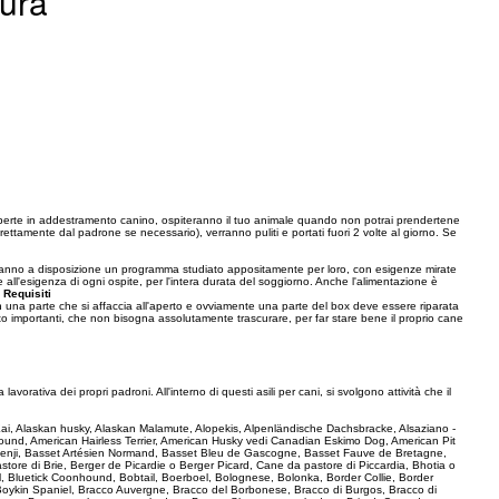
cura
perte in addestramento canino, ospiteranno il tuo animale quando non potrai prendertene
irettamente dal padrone se necessario), verranno puliti e portati fuori 2 volte al giorno. Se
.
e avranno a disposizione un programma studiato appositamente per loro, con esigenze mirate
e all'esigenza di ogni ospite, per l'intera durata del soggiorno. Anche l'alimentazione è
.
Requisiti
on una parte che si affaccia all'aperto e ovviamente una parte del box deve essere riparata
olto importanti, che non bisogna assolutamente trascurare, per far stare bene il proprio cane
avorativa dei propri padroni. All'interno di questi asili per cani, si svolgono attività che il
e Kai, Alaskan husky, Alaskan Malamute, Alopekis, Alpenländische Dachsbracke, Alsaziano -
und, American Hairless Terrier, American Husky vedi Canadian Eskimo Dog, American Pit
 Basenji, Basset Artésien Normand, Basset Bleu de Gascogne, Basset Fauve de Bretagne,
ore di Brie, Berger de Picardie o Berger Picard, Cane da pastore di Piccardia, Bhotia o
l, Bluetick Coonhound, Bobtail, Boerboel, Bolognese, Bolonka, Border Collie, Border
 Boykin Spaniel, Bracco Auvergne, Bracco del Borbonese, Bracco di Burgos, Bracco di