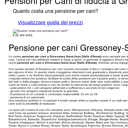
Pensioni per Cani di fiducia a 
Quanto costa una pensione per cani?
Visualizzare guida dei prezzi
€
€€
€€€
€€€€
Pensione per cani Gressoney-Sa
Le nostre
pensioni per cani a Gressoney-Saint-Jean (Valle d'Aosta)
sono pensate per ac
cura. I prezzi per l’accudimento variano in base ai giorni, in generale si aggirano attorno tr
cerchi
pensioni per cani a Gressoney-Saint-Jean (Valle d'Aosta)
, informati senza impegn
Con questo servizio di Pensione per cani si potrà concordare il ritiro e consegna del cane 
per ognuno di loro. In questo modo il soggiorno diventerà il più gradevole e divertente possi
molto curata, e se richiesto dal proprietario può anche essere personalizzata in base al pr
I requisiti minimi che possono facilitare la scelta della pensione per il proprio amico, si
dal sole e dalla pioggia; devono essere puliti e devono avere delle aree verdi adibite a pass
come se fosse a casa propria e non far sentire la mancanza dei propri padroni, sono i seguent
- assicuratevi che i cani vengano alimentati a sufficienza e secondo le loro esigenze;
- gli orari che vengono sottoposti durante la giornata;
- la presenza di un custode o comunque responsabile 24 ore su 24;
- presenza di un veterinario.
Una soluzione perfetta in cui lasciare il nostro amato amico a quattro zampe è un asilo per cani,
cane avrà la possibilità di realizzare.
Le razze più comuni di cani che serviamo sono: Affenpinscher, Africanis, Airedale terrier,
vedi Cane da pastore tedesco, American Akita, American Bulldog, JDJ American Bulldog, 
Bull Terrier, American Staghound, American Staffordshire Terrier, American Water Spaniel
Bassethound, Bassotto, Bayerischer Gebirgsschweisshund, Beagle, Beagle-Harrier, Bearded 
Pastore himalayano, Bichon à poil frisé, Bichon Havanais, Biewer, Black and Tan Coonhoun
Terrier, Borzoi o Levriero Russo, Boston Terrier, Bouledogue Francese, Bovaro Bernese, B