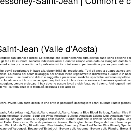
Gressoney-Saint-Jean | Comfort e 
int-Jean (Valle d'Aosta)
cudire cani grandi e piccoli. Le persone che si prenderanno cura del tuo cane sono persone es
a gli 8 e i 10 euro/ora. Ai nostri fedelissimi amici a quattro zampe verrà dato da mangiare (fornito d
o ed entro poche ore fino a 4 professionisti ti contatteranno per fornirti un prezzo personalizzato
che dovrà soggiornare in base alla disponibilità del proprietario. Tutti gli amici a quattro zamp
bile. La pulizia nei centri di alloggio per animali viene regolarmente disinfettata durante e in bas
oprio cane. E se qualcuno di loro è soggetto a prescrizioni mediche specifiche verranno rispettate
 devono focalizzare sui box dove vengono ospitati i cani: i box devono essere abbastanza spaziosi c
eggiare, correre e giocare. I box devono essere lavati e disinfettati ogni giorno. Altri requisiti m
i: - la frequenza e le modalità di pulizia degli alloggi;
 ovvero una sorta di istituto che offre la possibilità di accogliere i cani durante l'intera giornata l
 Akbash, Akita (Akita Inu), Alabai, Alano español, Alano, Alapaha Blue Blood Bulldog, Alaskan Kle
Scotts American Bulldog, Southern White American Bulldog, American Eskimo Dog, American Foxho
, Bandog, Bangara, Barak o Segugio della Bosnia, Barbet, Barbone in diverse varietà di taglia,
Collie, Beauceron, Cane da pastore di Beauce, Bedlington Terrier, Berger de Brie, Cane da past
d, Black Mouth Cur, Bloodhound, Blue Heeler, Blue Lacy, Blue Paul Terrier, Blue Picardy Spanie
ovaro dell'Appenzell, Bovaro dell'Entlebuch, Bovaro delle Ardenne, Bovaro delle Fiandre, Boxer,