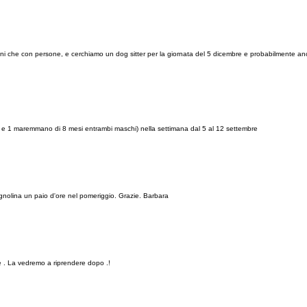
 cani che con persone, e cerchiamo un dog sitter per la giornata del 5 dicembre e probabilmente an
ia e 1 maremmano di 8 mesi entrambi maschi) nella settimana dal 5 al 12 settembre
agnolina un paio d'ore nel pomeriggio. Grazie. Barbara
ne . La vedremo a riprendere dopo .!