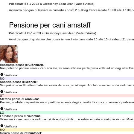
Pubblicato il 4-1-2023 a Gressoney-Saint-Jean (Valle d'Aosta)
Avremmo bisogno di lasciare in custodia i nostri 2 bulldog francesi dalle 10.00 alle 17.30 p
Pensione per cani amstaff
Pubblicato il 15-1-2023 a Gressoney-Saint-Jean (Valle d'Aosta)
Avrei bisogno di qualcuno che possa tenere il mio cane dalle 10 alle 15 di sabato 21 genn
Rosamaria pensa di
Gianmaria
:
Non potendo portare i miei 2 cani con me, mi sono affidato per la prima volta ad un dog sitter.Gian
Verificata
NO
Nocciola pensa di
Michele
:
Scrupoloso e molto attento alle necessità dei suoi piccoli ospiti. Anche i suoi cani sono molto accogli
Verificata
ST
Stefano pensa di
Gianluca
:
Preciso, cordiale, disponibile ma soprattutto amente degli animali che cura con amore e professiona
Verificata
LO
Loredana pensa di
Valentina
:
Valentina è una persona molto sensibile e disponibile.... è subito entrata in sintonia sia con Moki
Verificata
MO
Monica pensa di
Patpuntopet
: