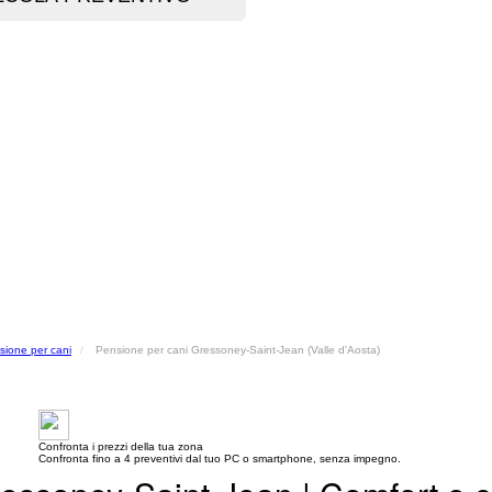
sione per cani
Pensione per cani Gressoney-Saint-Jean (Valle d'Aosta)
Confronta i prezzi della tua zona
Confronta fino a 4 preventivi dal tuo PC o smartphone, senza impegno.