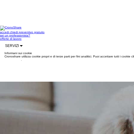
accedi
chiedi preventivo gratuito
sei un professionista?
offerte di lavoro
SERVIZI
Informani sui cookie
Cronoshare utilizza cookie propri e di terze parti per fini analitici. Puoi accettare tutti i cookie
informazioni
.