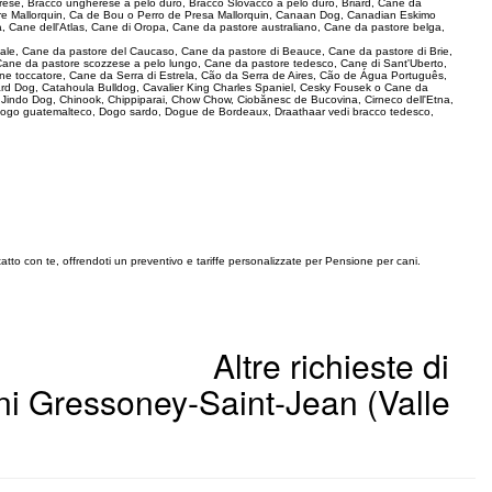
rese, Bracco ungherese a pelo duro, Bracco Slovacco a pelo duro, Briard, Cane da
pastore Mallorquin, Ca de Bou o Perro de Presa Mallorquin, Canaan Dog, Canadian Eskimo
, Cane dell'Atlas, Cane di Oropa, Cane da pastore australiano, Cane da pastore belga,
ionale, Cane da pastore del Caucaso, Cane da pastore di Beauce, Cane da pastore di Brie,
Cane da pastore scozzese a pelo lungo, Cane da pastore tedesco, Cane di Sant'Uberto,
ne toccatore, Cane da Serra di Estrela, Cão da Serra de Aires, Cão de Água Português,
rd Dog, Catahoula Bulldog, Cavalier King Charles Spaniel, Cesky Fousek o Cane da
a Jindo Dog, Chinook, Chippiparai, Chow Chow, Ciobănesc de Bucovina, Cirneco dell'Etna,
ogo guatemalteco, Dogo sardo, Dogue de Bordeaux, Draathaar vedi bracco tedesco,
atto con te, offrendoti un preventivo e tariffe personalizzate per Pensione per cani.
Altre richieste di
ni Gressoney-Saint-Jean (Valle