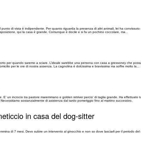
el punto di vista è indipendente. Per quanto riguarda la presenza di altri animali, lei ha convissuto
 disposizione, qui la casa è grande. Comunque è docile e si fa un pochino coccolare, ma...
pporto per quando saremo a sciare. L’ideale sarebbe una persona con casa a gressoney che possa
icilio per le ore di nostra assenza. La cagnolina è dolcissima e bravissima ma soffre molto la...
e. E' un incrocio tra pastore maremmano e golden retriver percio' di taglia grande. Ha effettuato tu
 Necessitiamo sostanzialmente di asistenza dal tardo pomeriggio fino al mattino successivo.
ticcio in casa del dog-sitter
emmina di 7 mesi. Devo subire un intervento al ginocchio e non so dove lasciarli per il periodo del