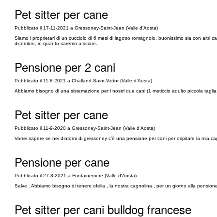
Pet sitter per cane
Pubblicato il 17-11-2021 a Gressoney-Saint-Jean (Valle d'Aosta)
Siamo i proprietari di un cucciolo di 6 mesi di lagotto romagnolo, buonissimo sia con altri
dicembre, in quanto saremo a sciare.
Pensione per 2 cani
Pubblicato il 11-8-2021 a Challand-Saint-Victor (Valle d'Aosta)
Abbiamo bisogno di una sistemazione per i nostri due cani (1 meticcio adulto piccola tagl
Pet sitter per cane
Pubblicato il 11-9-2020 a Gressoney-Saint-Jean (Valle d'Aosta)
Vorrei sapere se nei dintorni di gressoney c'è una pensione per cani per ospitare la mia c
Pensione per cane
Pubblicato il 27-8-2021 a Fontainemore (Valle d'Aosta)
Salve . Abbiamo bisogno di tenere ofelia , la nostra cagnolina , per un giorno alla pensio
Pet sitter per cani bulldog francese