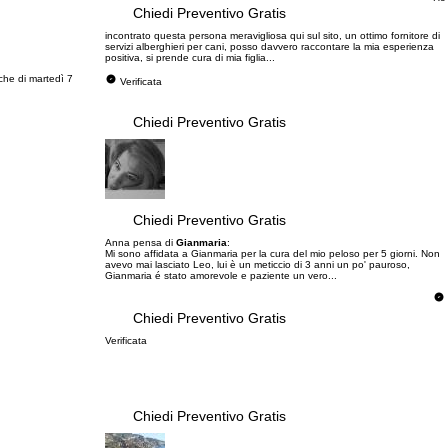
Chiedi Preventivo Gratis
incontrato questa persona meravigliosa qui sul sito, un ottimo fornitore di
servizi alberghieri per cani, posso davvero raccontare la mia esperienza
positiva, si prende cura di mia figlia...
che di martedì 7
Verificata
Chiedi Preventivo Gratis
Chiedi Preventivo Gratis
Anna pensa di
Gianmaria
:
Mi sono affidata a Gianmaria per la cura del mio peloso per 5 giorni. Non
avevo mai lasciato Leo, lui è un meticcio di 3 anni un po' pauroso,
Gianmaria é stato amorevole e paziente un vero...
Chiedi Preventivo Gratis
Verificata
Chiedi Preventivo Gratis