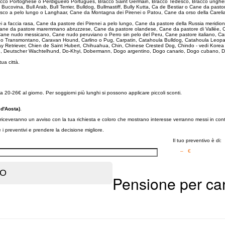
Bracco Portoghese o Perdigueiro Português, Bracco Saint Germain, Bracco Tedesco, Bracco unghe
e Bucovina, Bull Arab, Bull Terrier, Bulldog, Bullmastiff, Bully Kutta, Ca de Bestiar o Cane da 
sco a pelo lungo o Langhaar, Cane da Montagna dei Pirenei o Patou, Cane da orso della Carelia
ei a faccia rasa, Cane da pastore dei Pirenei a pelo lungo, Cane da pastore della Russia merid
, Cane da pastore maremmano abruzzese, Cane da pastore olandese, Cane da pastore di Vallée, 
ane nudo messicano, Cane nudo peruviano o Perro sin pelo del Peru, Cane pastore italiano, Ca
ado Transmontano, Caravan Hound, Carlino o Pug, Carpatin, Catahoula Bulldog, Catahoula Leopa
ay Retriever, Chien de Saint Hubert, Chihuahua, Chin, Chinese Crested Dog, Chindo - vedi Kore
e, Deutscher Wachtelhund, Do-Khyi, Dobermann, Dogo argentino, Dogo canario, Dogo cubano, D
 tua città.
a 20-26€ al giorno. Per soggiorni più lunghi si possono applicare piccoli sconti.
d'Aosta)
.
i riceveranno un avviso con la tua richiesta e coloro che mostrano interesse verranno messi in cont
re i preventivi e prendere la decisione migliore.
Il tuo preventivo è di:
– €
Pensione per ca