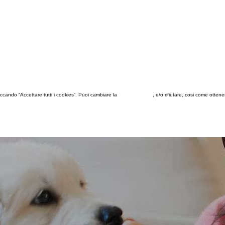
 cliccando “Accettare tutti i cookies”. Puoi cambiare la
configurazione
, e/o rifiutare, cosi come otten