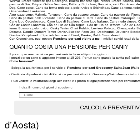
Weimar, Bracco francese tipo Gascogne, Bracco francese tipo Pirenei, Bracco Italiano, 
pastore di Brie, Briquet Griffon Vendeen, Brittany, Broholmer, Bucovina, vedi Ciobănesc d
Dog, Cane corso, Cane da ferma tedesco a pelo ruvido o Stichelhaar, Cane da ferma tede
Groenendael, Laekenois.
Altre razze sono: Malinois, Tervueren, Cane da pastore croato, Cane da pastore dei Piren
Cane da pastore della Piccardia, Cane da pastore di Tatra, Cane da pastore mallorquín
Cane lupo Cecoslovacco, Cane lupo di Saarloos, Cane lupo Italiano, Cane nudo cinese, C
Cão de Castro Laboreiro, Cão de Fila de São Miguel, Cão de Fila da Terceira, Cão de G
ferma Boemo a pelo ruvido, Cesky Terrier, Chart Polski o Levriero Polacco, Chesapeake B
Dalmata, Dandie Dinmont Terrier, Danish/Swedish Farm Dog, Deerhound, Deutsche Brack
Drentse Patrijshond o Spaniel olandese di Drent, Dunker, Dutch Smoushond.
Con Cronoshare, puoi trovare
Pensione per cani vicino a me
. I migliori servizi locali della
QUANTO COSTA UNA PENSIONE PER CANI?
Il prezzo per una pensione per cani varia in base al tipo di soggiorno
I prezzi per un cane si aggirano intorno ai 15-20€. Per un cane grande la tariffa può salire 
Come funziona?
- Spiega la tua richiesta per il servizio di
Pensione per cani Gressoney-Saint-Jean (Valle 
- Centinaia di professionisti di Pensione per cani situati in Gressoney-Saint-Jean e dintorn
- Puoi vedere le valutazioni degli altri clienti e il profilo di ogni professionista per confronta
Indica il numero di giorni di soggiorno:
d'Aosta)